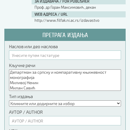
ЗА ИЗДАВАЧА / FOR PUBLISHER
Проф. др Горан Максимовић, декан
WEB АДРЕСА / URL
http://www.filfak.ni.ac.rs/izdavastvo
ПРЕТРАГА ИЗДАЊА
Наслов или део наслова
Кључне речи
Тип издања
АУТОР / AUTHOR