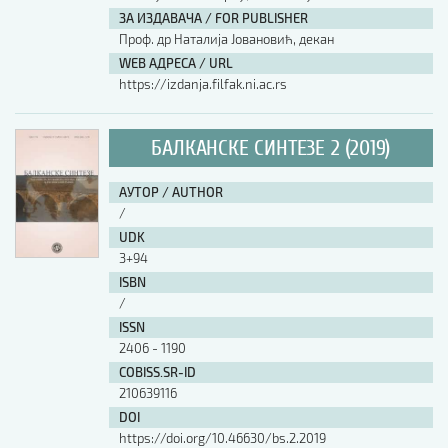
ЗА ИЗДАВАЧА / FOR PUBLISHER
Проф. др Наталија Јовановић, декан
WEB АДРЕСА / URL
https://izdanja.filfak.ni.ac.rs
БАЛКАНСКЕ СИНТЕЗЕ 2 (2019)
АУТОР / AUTHOR
/
UDK
3+94
ISBN
/
ISSN
2406 - 1190
COBISS.SR-ID
210639116
DOI
https://doi.org/10.46630/bs.2.2019