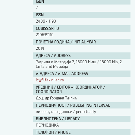
ISBN
/
ISSN
2406 - 1190
COBISS.SR-ID
210639116
ПОЧЕТНА ГОДИНА / INITIAL YEAR
2014
АДРЕСА / ADDRESS
Ћирила и Методија 2, 18000 Ниш / 18000 Nis, 2
Cirila and Metodija
е-АДРЕСА / e-MAIL ADDRESS
ic@filfak.ni.ac.rs
УРЕДНИК / EDITOR – КООРДИНАТОР /
COORDINATOR
Доц. др Гордана Ђигић
ПЕРИОДИЧНОСТ / PUBLISHING INTERVAL
више пута годишње / periodically
БИБЛИОТЕКА / LIBRARY
ПЕРИОДИКА
ТЕЛЕФОН / PHONE