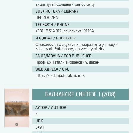
више пута годишње / periodically
БИБЛИОТЕКА / LIBRARY
ПЕРИОДИКА
ТЕЛЕФОН / PHONE
+381 18 514 312, локал/ext 191,194
ИЗДАВАЧ / PUBLISHER
Филозофски факултет Универзитета у Нишу /
Faculty of Philosophy, University of Nis
ЗА ИЗДАВАЧА / FOR PUBLISHER
Проф. др Наталија Јовановић, декан
WEB АДРЕСА / URL
https://izdanja.filfak.ni.ac.rs
БАЛКАНСКЕ СИНТЕЗЕ 1 (2018)
АУТОР / AUTHOR
/
UDK
3+94