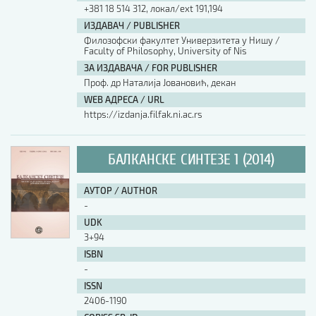
+381 18 514 312, локал/ext 191,194
ИЗДАВАЧ / PUBLISHER
Филозофски факултет Универзитета у Нишу /
Faculty of Philosophy, University of Nis
ЗА ИЗДАВАЧА / FOR PUBLISHER
Проф. др Наталија Јовановић, декан
WEB АДРЕСА / URL
https://izdanja.filfak.ni.ac.rs
БАЛКАНСКЕ СИНТЕЗЕ 1 (2014)
АУТОР / AUTHOR
-
UDK
3+94
ISBN
-
ISSN
2406-1190