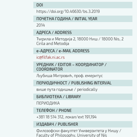
DOI
https://doi.org/10.46630/bs.3.2019
ПОЧЕТНА ГОДИНА / INITIAL YEAR
2014
АДРЕСА / ADDRESS
Ћирила и Методија 2, 18000 Ниш / 18000 Nis, 2
Cirila and Metodija
е-АДРЕСА / e-MAIL ADDRESS
ic@filfak.ni.ac.rs
УРЕДНИК / EDITOR – КООРДИНАТОР /
COORDINATOR
Љубиша Митровић, проф. емеритус
ПЕРИОДИЧНОСТ / PUBLISHING INTERVAL
више пута годишње / periodically
БИБЛИОТЕКА / LIBRARY
ПЕРИОДИКА
ТЕЛЕФОН / PHONE
+381 18 514 312, локал/ext 191,194
ИЗДАВАЧ / PUBLISHER
Филозофски факултет Универзитета у Нишу /
Faculty of Philosophy, University of Nis