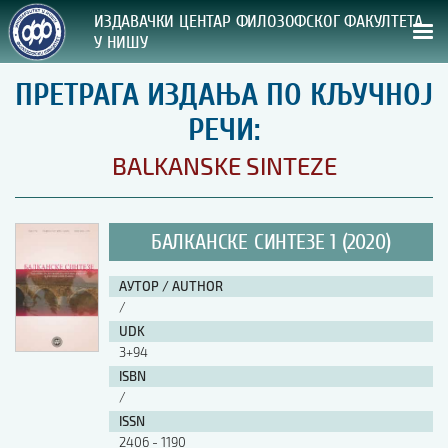
ИЗДАВАЧКИ ЦЕНТАР ФИЛОЗОФСКОГ ФАКУЛТЕТА
У НИШУ
ПРЕТРАГА ИЗДАЊА ПО КЉУЧНОЈ
СВА НАША ИЗДАЊА
РЕЧИ:
ВРСТА ИЗДАЊА:
BALKANSKE SINTEZE
ГОДИНА ОБЈАВЉИВАЊА:
БАЛКАНСКЕ СИНТЕЗЕ 1 (2020)
ПРЕГЛЕД
АУТОР / AUTHOR
УПУТСТВА
/
UDK
УПУТСТВА
3+94
Правилник о издавачкој делатности
ISBN
Упутство ауторима
/
Упутство уредницима
ISSN
Изјава о ауторству
2406 - 1190
Изјава о лектури