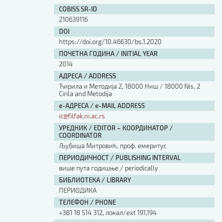
Изјава о коришћењу ауторског дела
COBISS.SR-ID
Упутство за бирање лиценце
210639116
Уговор са аутором
DOI
Логотипи
https://doi.org/10.46630/bs.1.2020
Шаблон прве стране и импресума [B5, ћир]
ПОЧЕТНА ГОДИНА / INITIAL YEAR
Шаблон прве стране и импресума [B5, лат]
2014
Шаблон прве стране и импресума [B5, енг]
АДРЕСА / ADDRESS
Етички кодекс
Ћирила и Методија 2, 18000 Ниш / 18000 Nis, 2
Cirila and Metodija
е-АДРЕСА / e-MAIL ADDRESS
ПРЕТРАГА ИЗДАЊА
ic@filfak.ni.ac.rs
УРЕДНИК / EDITOR – КООРДИНАТОР /
Наслов или део наслова
COORDINATOR
Љубиша Митровић, проф. емеритус
ПЕРИОДИЧНОСТ / PUBLISHING INTERVAL
Кључне речи
више пута годишње / periodically
БИБЛИОТЕКА / LIBRARY
ПЕРИОДИКА
ТЕЛЕФОН / PHONE
+381 18 514 312, локал/ext 191,194
Тип издања