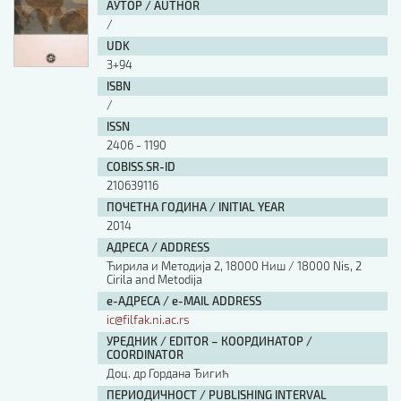
АУТОР / AUTHOR
/
UDK
3+94
ISBN
/
ISSN
2406 - 1190
COBISS.SR-ID
210639116
ПОЧЕТНА ГОДИНА / INITIAL YEAR
2014
АДРЕСА / ADDRESS
Ћирила и Методија 2, 18000 Ниш / 18000 Nis, 2
Cirila and Metodija
е-АДРЕСА / e-MAIL ADDRESS
ic@filfak.ni.ac.rs
УРЕДНИК / EDITOR – КООРДИНАТОР /
COORDINATOR
Доц. др Гордана Ђигић
ПЕРИОДИЧНОСТ / PUBLISHING INTERVAL