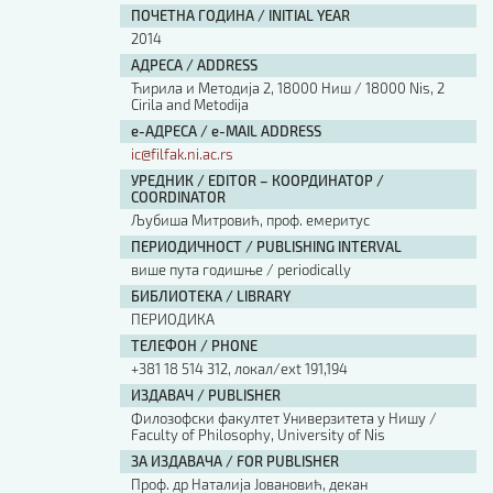
ПОЧЕТНА ГОДИНА / INITIAL YEAR
2014
АДРЕСА / ADDRESS
Ћирила и Методија 2, 18000 Ниш / 18000 Nis, 2
Cirila and Metodija
е-АДРЕСА / e-MAIL ADDRESS
ic@filfak.ni.ac.rs
УРЕДНИК / EDITOR – КООРДИНАТОР /
COORDINATOR
Љубиша Митровић, проф. емеритус
ПЕРИОДИЧНОСТ / PUBLISHING INTERVAL
више пута годишње / periodically
БИБЛИОТЕКА / LIBRARY
ПЕРИОДИКА
ТЕЛЕФОН / PHONE
+381 18 514 312, локал/ext 191,194
ИЗДАВАЧ / PUBLISHER
Филозофски факултет Универзитета у Нишу /
Faculty of Philosophy, University of Nis
ЗА ИЗДАВАЧА / FOR PUBLISHER
Проф. др Наталија Јовановић, декан