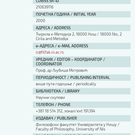
COBISS.SR-ID
210639116
ПОЧЕТНА ГОДИНА / INITIAL YEAR
2000
АДРЕСА / ADDRESS
Ћирила и Методија 2, 18000 Ниш / 18000 Nis, 2
Cirila and Metodija
е-АДРЕСА / e-MAIL ADDRESS
ic@filfak.ni.ac.rs
УРЕДНИК / EDITOR – КООРДИНАТОР /
COORDINATOR
Проф. др Љубиша Митровић
ПЕРИОДИЧНОСТ / PUBLISHING INTERVAL
више пута годишње / periodically
БИБЛИОТЕКА / LIBRARY
Научни скупови
ТЕЛЕФОН / PHONE
+381 18 514 312, локал/ext 191,194
ИЗДАВАЧ / PUBLISHER
Филозофски факултет Универзитета у Нишу /
Faculty of Philosophy, University of Nis