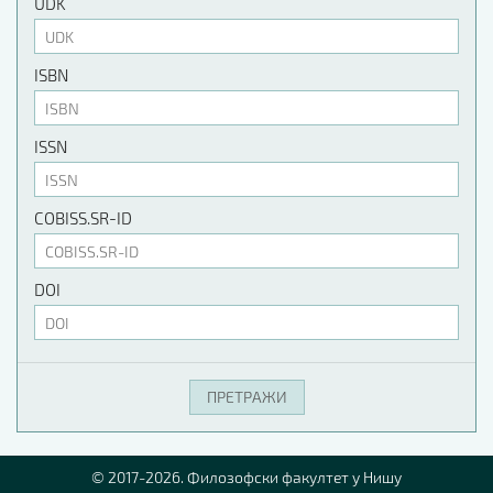
UDK
ISBN
ISSN
COBISS.SR-ID
DOI
© 2017-2026. Филозофски факултет у Нишу