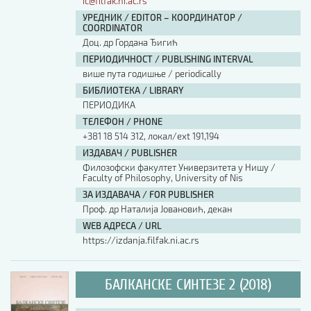
ic@filfak.ni.ac.rs
УРЕДНИК / EDITOR – КООРДИНАТОР /
COORDINATOR
Доц. др Гордана Ђигић
ПЕРИОДИЧНОСТ / PUBLISHING INTERVAL
више пута годишње / periodically
БИБЛИОТЕКА / LIBRARY
ПЕРИОДИКА
ТЕЛЕФОН / PHONE
+381 18 514 312, локал/ext 191,194
ИЗДАВАЧ / PUBLISHER
Филозофски факултет Универзитета у Нишу /
Faculty of Philosophy, University of Nis
ЗА ИЗДАВАЧА / FOR PUBLISHER
Проф. др Наталија Јовановић, декан
WEB АДРЕСА / URL
https://izdanja.filfak.ni.ac.rs
БАЛКАНСКЕ СИНТЕЗЕ 2 (2018)