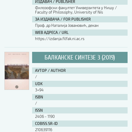
ИЗДАВАЧ / PUBLISHER
Филозофски факултет Универзитета у Нишу /
АУТОР / AUTHOR
Faculty of Philosophy, University of Nis
ЗА ИЗДАВАЧА / FOR PUBLISHER
Проф. др Наталија Јовановић, декан
UDK
WEB АДРЕСА / URL
https://izdanja.filfak.ni.ac.rs
ISBN
БАЛКАНСКЕ СИНТЕЗЕ 3 (2019)
ISSN
АУТОР / AUTHOR
/
UDK
COBISS.SR-ID
3+94
ISBN
/
DOI
ISSN
2406 - 1190
COBISS.SR-ID
210639116