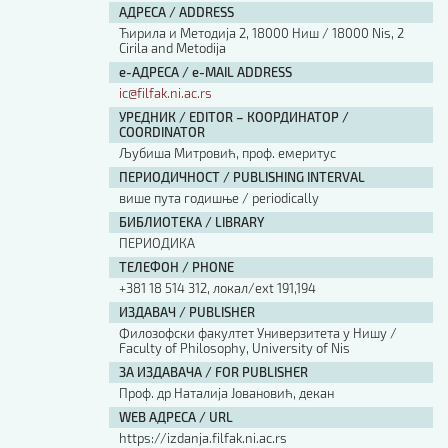
АДРЕСА / ADDRESS
Ћирила и Методија 2, 18000 Ниш / 18000 Nis, 2
Cirila and Metodija
е-АДРЕСА / e-MAIL ADDRESS
ic@filfak.ni.ac.rs
УРЕДНИК / EDITOR – КООРДИНАТОР /
COORDINATOR
Љубиша Митровић, проф. емеритус
ПЕРИОДИЧНОСТ / PUBLISHING INTERVAL
више пута годишње / periodically
БИБЛИОТЕКА / LIBRARY
ПЕРИОДИКА
ТЕЛЕФОН / PHONE
+381 18 514 312, локал/ext 191,194
ИЗДАВАЧ / PUBLISHER
Филозофски факултет Универзитета у Нишу /
Faculty of Philosophy, University of Nis
ЗА ИЗДАВАЧА / FOR PUBLISHER
Проф. др Наталија Јовановић, декан
WEB АДРЕСА / URL
https://izdanja.filfak.ni.ac.rs