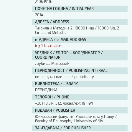
210639116
ПОЧЕТНА ГОДИНА / INITIAL YEAR
2014
АДРЕСА / ADDRESS
Ћирила и Методија 2, 18000 Ниш / 18000 Nis, 2
Cirila and Metodija
е-АДРЕСА / e-MAIL ADDRESS
ic@filfak.ni.ac.rs
УРЕДНИК / EDITOR – КООРДИНАТОР /
COORDINATOR
Љубиша Митровић
ПЕРИОДИЧНОСТ / PUBLISHING INTERVAL
више пута годишње / periodically
БИБЛИОТЕКА / LIBRARY
ПЕРИОДИКА
ТЕЛЕФОН / PHONE
+381 18 514 312, локал/ext 191,194
ИЗДАВАЧ / PUBLISHER
Филозофски факултет Универзитета у Нишу /
Faculty of Philosophy, University of Nis
ЗА ИЗДАВАЧА / FOR PUBLISHER