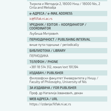
Ћирила и Методија 2, 18000 Ниш / 18000 Nis, 2
Cirila and Metodija
е-АДРЕСА / e-MAIL ADDRESS
ic@filfak.ni.ac.rs
УРЕДНИК / EDITOR – КООРДИНАТОР /
COORDINATOR
Љубиша Митровић
ПЕРИОДИЧНОСТ / PUBLISHING INTERVAL
више пута годишње / periodically
БИБЛИОТЕКА / LIBRARY
ПЕРИОДИКА
ТЕЛЕФОН / PHONE
+381 18 514 312, локал/ext 191,194
ИЗДАВАЧ / PUBLISHER
Филозофски факултет Универзитета у Нишу /
Faculty of Philosophy, University of Nis
ЗА ИЗДАВАЧА / FOR PUBLISHER
Проф. др Наталија Јовановић, декан
WEB АДРЕСА / URL
https://izdanja.filfak.ni.ac.rs