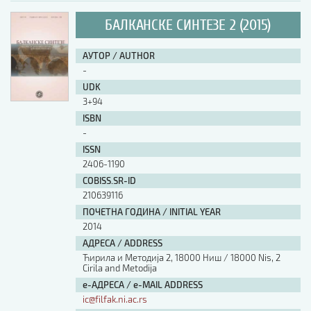
БАЛКАНСКЕ СИНТЕЗЕ 2 (2015)
АУТОР / AUTHOR
-
UDK
3+94
ISBN
-
ISSN
2406-1190
COBISS.SR-ID
210639116
ПОЧЕТНА ГОДИНА / INITIAL YEAR
2014
АДРЕСА / ADDRESS
Ћирила и Методија 2, 18000 Ниш / 18000 Nis, 2
Cirila and Metodija
е-АДРЕСА / e-MAIL ADDRESS
ic@filfak.ni.ac.rs