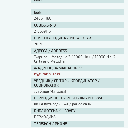
Изјава о коришћењу ауторског дела
-
Упутство за бирање лиценце
ISSN
Уговор са аутором
2406-1190
Логотипи
COBISS.SR-ID
Шаблон прве стране и импресума [B5, ћир]
210639116
Шаблон прве стране и импресума [B5, лат]
ПОЧЕТНА ГОДИНА / INITIAL YEAR
Шаблон прве стране и импресума [B5, енг]
2014
Етички кодекс
АДРЕСА / ADDRESS
Ћирила и Методија 2, 18000 Ниш / 18000 Nis, 2
Cirila and Metodija
ПРЕТРАГА ИЗДАЊА
е-АДРЕСА / e-MAIL ADDRESS
ic@filfak.ni.ac.rs
Наслов или део наслова
УРЕДНИК / EDITOR – КООРДИНАТОР /
COORDINATOR
Љубиша Митровић
Кључне речи
ПЕРИОДИЧНОСТ / PUBLISHING INTERVAL
више пута годишње / periodically
БИБЛИОТЕКА / LIBRARY
ПЕРИОДИКА
ТЕЛЕФОН / PHONE
Тип издања