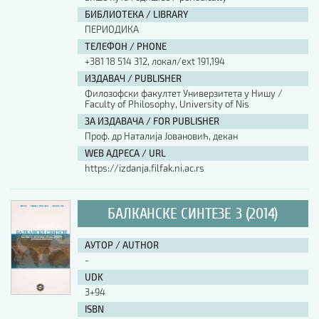
БИБЛИОТЕКА / LIBRARY
ПЕРИОДИКА
ТЕЛЕФОН / PHONE
+381 18 514 312, локал/ext 191,194
ИЗДАВАЧ / PUBLISHER
Филозофски факултет Универзитета у Нишу /
Faculty of Philosophy, University of Nis
ЗА ИЗДАВАЧА / FOR PUBLISHER
Проф. др Наталија Јовановић, декан
WEB АДРЕСА / URL
https://izdanja.filfak.ni.ac.rs
БАЛКАНСКЕ СИНТЕЗЕ 3 (2014)
АУТОР / AUTHOR
-
UDK
3+94
ISBN