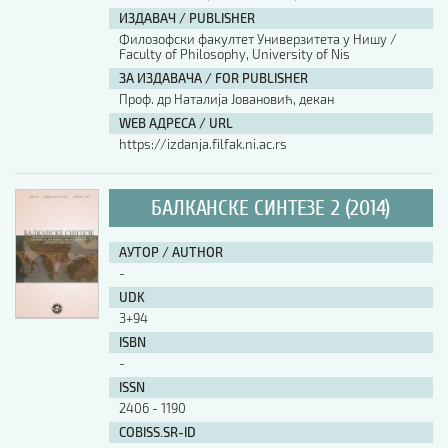
ИЗДАВАЧ / PUBLISHER
Филозофски факултет Универзитета у Нишу /
Faculty of Philosophy, University of Nis
ЗА ИЗДАВАЧА / FOR PUBLISHER
Проф. др Наталија Јовановић, декан
WEB АДРЕСА / URL
https://izdanja.filfak.ni.ac.rs
БАЛКАНСКЕ СИНТЕЗЕ 2 (2014)
АУТОР / AUTHOR
-
UDK
3+94
ISBN
-
ISSN
2406 - 1190
COBISS.SR-ID