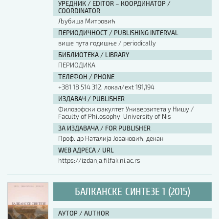
УРЕДНИК / EDITOR – КООРДИНАТОР /
COORDINATOR
Љубиша Митровић
ПЕРИОДИЧНОСТ / PUBLISHING INTERVAL
више пута годишње / periodically
БИБЛИОТЕКА / LIBRARY
ПЕРИОДИКА
ТЕЛЕФОН / PHONE
+381 18 514 312, локал/ext 191,194
ИЗДАВАЧ / PUBLISHER
Филозофски факултет Универзитета у Нишу /
Faculty of Philosophy, University of Nis
ЗА ИЗДАВАЧА / FOR PUBLISHER
Проф. др Наталија Јовановић, декан
WEB АДРЕСА / URL
https://izdanja.filfak.ni.ac.rs
БАЛКАНСКЕ СИНТЕЗЕ 1 (2015)
АУТОР / AUTHOR