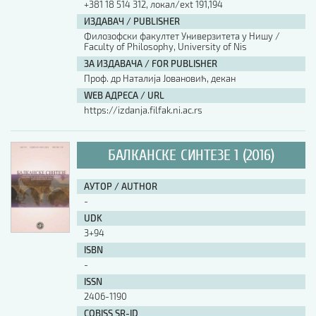
+381 18 514 312, локал/ext 191,194
ИЗДАВАЧ / PUBLISHER
АУТОР / AUTHOR
Филозофски факултет Универзитета у Нишу /
Faculty of Philosophy, University of Nis
ЗА ИЗДАВАЧА / FOR PUBLISHER
UDK
Проф. др Наталија Јовановић, декан
WEB АДРЕСА / URL
https://izdanja.filfak.ni.ac.rs
ISBN
БАЛКАНСКЕ СИНТЕЗЕ 1 (2016)
ISSN
АУТОР / AUTHOR
-
COBISS.SR-ID
UDK
3+94
ISBN
DOI
-
ISSN
2406-1190
COBISS.SR-ID