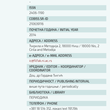
-
ISSN
2406-1190
COBISS.SR-ID
210639116
ПОЧЕТНА ГОДИНА / INITIAL YEAR
2014
АДРЕСА / ADDRESS
Ћирила и Методија 2, 18000 Ниш / 18000 Nis, 2
Cirila and Metodija
е-АДРЕСА / e-MAIL ADDRESS
ic@filfak.ni.ac.rs
УРЕДНИК / EDITOR – КООРДИНАТОР /
COORDINATOR
Доц. др Гордана Ђигић
ПЕРИОДИЧНОСТ / PUBLISHING INTERVAL
више пута годишње / periodically
БИБЛИОТЕКА / LIBRARY
ПЕРИОДИКА
ТЕЛЕФОН / PHONE
+381 18 514 312, локал/ext 191,194