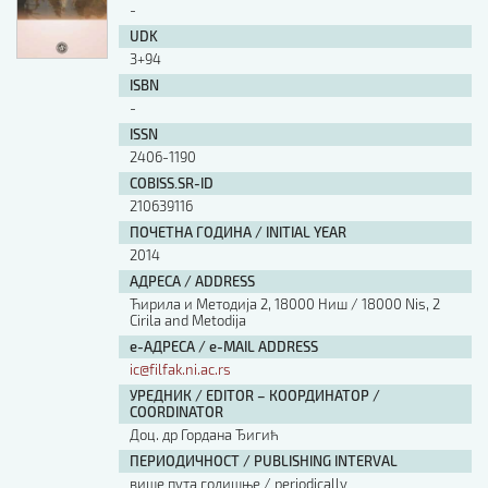
-
UDK
3+94
ISBN
-
ISSN
2406-1190
COBISS.SR-ID
210639116
ПОЧЕТНА ГОДИНА / INITIAL YEAR
2014
АДРЕСА / ADDRESS
Ћирила и Методија 2, 18000 Ниш / 18000 Nis, 2
Cirila and Metodija
е-АДРЕСА / e-MAIL ADDRESS
ic@filfak.ni.ac.rs
УРЕДНИК / EDITOR – КООРДИНАТОР /
COORDINATOR
Доц. др Гордана Ђигић
ПЕРИОДИЧНОСТ / PUBLISHING INTERVAL
више пута годишње / periodically