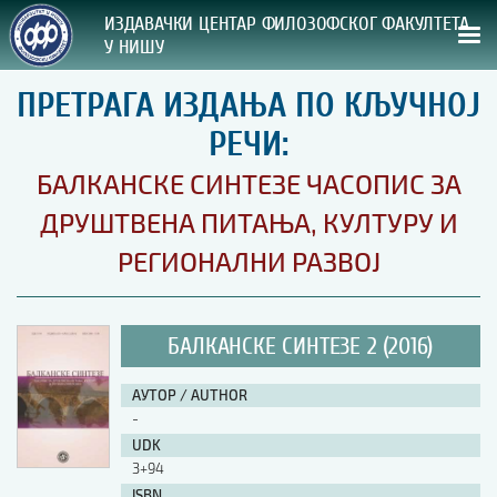
ИЗДАВАЧКИ ЦЕНТАР ФИЛОЗОФСКОГ ФАКУЛТЕТА
У НИШУ
ПРЕТРАГА ИЗДАЊА ПО КЉУЧНОЈ
СВА НАША ИЗДАЊА
РЕЧИ:
ВРСТА ИЗДАЊА:
БАЛКАНСКЕ СИНТЕЗЕ ЧАСОПИС ЗА
ГОДИНА ОБЈАВЉИВАЊА:
ДРУШТВЕНА ПИТАЊА, КУЛТУРУ И
РЕГИОНАЛНИ РАЗВОЈ
ПРЕГЛЕД
УПУТСТВА
БАЛКАНСКЕ СИНТЕЗЕ 2 (2016)
УПУТСТВА
АУТОР / AUTHOR
Правилник о издавачкој делатности
-
Упутство ауторима
UDK
Упутство уредницима
3+94
Изјава о ауторству
Изјава о лектури
ISBN