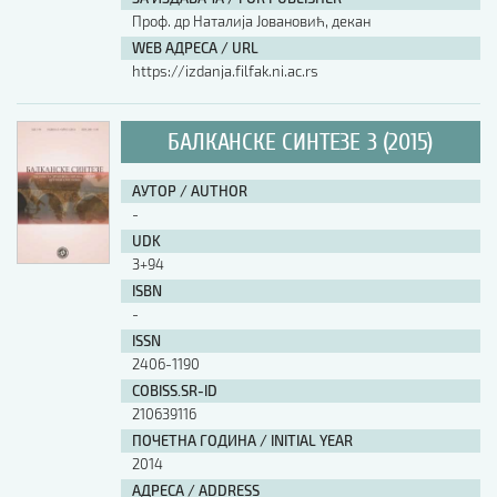
Проф. др Наталија Јовановић, декан
WEB АДРЕСА / URL
https://izdanja.filfak.ni.ac.rs
БАЛКАНСКЕ СИНТЕЗЕ 3 (2015)
АУТОР / AUTHOR
-
UDK
3+94
ISBN
-
ISSN
2406-1190
COBISS.SR-ID
210639116
ПОЧЕТНА ГОДИНА / INITIAL YEAR
2014
АДРЕСА / ADDRESS