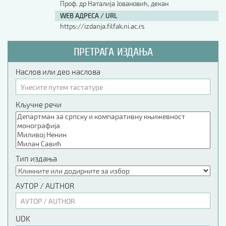
Проф. др Наталија Јовановић, декан
WEB АДРЕСА / URL
https://izdanja.filfak.ni.ac.rs
ПРЕТРАГА ИЗДАЊА
Наслов или део наслова
Кључне речи
Тип издања
АУТОР / AUTHOR
UDK