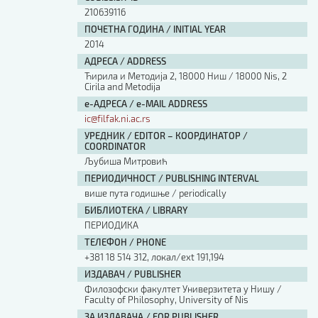
210639116
ПОЧЕТНА ГОДИНА / INITIAL YEAR
2014
АДРЕСА / ADDRESS
Ћирила и Методија 2, 18000 Ниш / 18000 Nis, 2
Cirila and Metodija
е-АДРЕСА / e-MAIL ADDRESS
ic@filfak.ni.ac.rs
УРЕДНИК / EDITOR – КООРДИНАТОР /
COORDINATOR
Љубиша Митровић
ПЕРИОДИЧНОСТ / PUBLISHING INTERVAL
више пута годишње / periodically
БИБЛИОТЕКА / LIBRARY
ПЕРИОДИКА
ТЕЛЕФОН / PHONE
+381 18 514 312, локал/ext 191,194
ИЗДАВАЧ / PUBLISHER
Филозофски факултет Универзитета у Нишу /
Faculty of Philosophy, University of Nis
ЗА ИЗДАВАЧА / FOR PUBLISHER