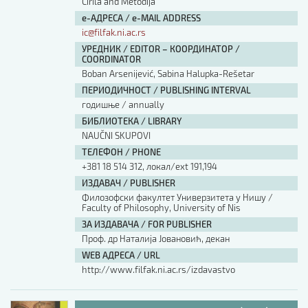
Cirila and Metodija
е-АДРЕСА / e-MAIL ADDRESS
ic@filfak.ni.ac.rs
УРЕДНИК / EDITOR – КООРДИНАТОР /
COORDINATOR
Boban Arsenijević, Sabina Halupka-Rešetar
ПЕРИОДИЧНОСТ / PUBLISHING INTERVAL
годишње / annually
БИБЛИОТЕКА / LIBRARY
NAUČNI SKUPOVI
ТЕЛЕФОН / PHONE
+381 18 514 312, локал/ext 191,194
ИЗДАВАЧ / PUBLISHER
Филозофски факултет Универзитета у Нишу /
Faculty of Philosophy, University of Nis
ЗА ИЗДАВАЧА / FOR PUBLISHER
Проф. др Наталија Јовановић, декан
WEB АДРЕСА / URL
http://www.filfak.ni.ac.rs/izdavastvo