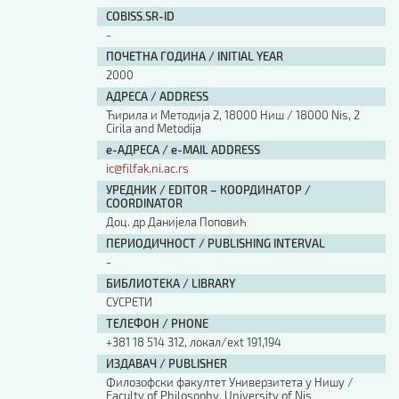
Изјава о коришћењу ауторског дела
COBISS.SR-ID
Упутство за бирање лиценце
-
Уговор са аутором
ПОЧЕТНА ГОДИНА / INITIAL YEAR
Логотипи
2000
Шаблон прве стране и импресума [B5, ћир]
АДРЕСА / ADDRESS
Шаблон прве стране и импресума [B5, лат]
Ћирила и Методија 2, 18000 Ниш / 18000 Nis, 2
Шаблон прве стране и импресума [B5, енг]
Cirila and Metodija
е-АДРЕСА / e-MAIL ADDRESS
Етички кодекс
ic@filfak.ni.ac.rs
УРЕДНИК / EDITOR – КООРДИНАТОР /
ПРЕТРАГА ИЗДАЊА
COORDINATOR
Доц. др Данијела Поповић
Наслов или део наслова
ПЕРИОДИЧНОСТ / PUBLISHING INTERVAL
-
БИБЛИОТЕКА / LIBRARY
Кључне речи
СУСРЕТИ
ТЕЛЕФОН / PHONE
+381 18 514 312, локал/ext 191,194
ИЗДАВАЧ / PUBLISHER
Филозофски факултет Универзитета у Нишу /
Тип издања
Faculty of Philosophy, University of Nis