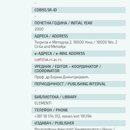
-
COBISS.SR-ID
-
ПОЧЕТНА ГОДИНА / INITIAL YEAR
2000
АДРЕСА / ADDRESS
Ћирила и Методија 2, 18000 Ниш / 18000 Nis, 2
Cirila and Metodija
е-АДРЕСА / e-MAIL ADDRESS
ic@filfak.ni.ac.rs
УРЕДНИК / EDITOR – КООРДИНАТОР /
COORDINATOR
Проф. др Бојана Димитријевић
ПЕРИОДИЧНОСТ / PUBLISHING INTERVAL
-
БИБЛИОТЕКА / LIBRARY
ЕLEMENTI
ТЕЛЕФОН / PHONE
+381 18 514 312, локал/ext 191,194
ИЗДАВАЧ / PUBLISHER
Филозофски факултет Универзитета у Нишу /