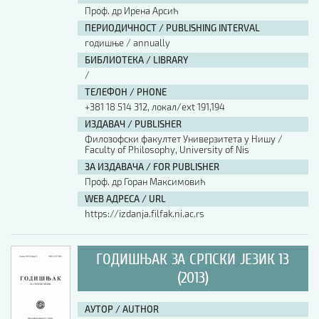
Проф. др Ирена Арсић
ПЕРИОДИЧНОСТ / PUBLISHING INTERVAL
годишње / annually
БИБЛИОТЕКА / LIBRARY
/
ТЕЛЕФОН / PHONE
+381 18 514 312, локал/ext 191,194
ИЗДАВАЧ / PUBLISHER
Филозофски факултет Универзитета у Нишу /
Faculty of Philosophy, University of Nis
ЗА ИЗДАВАЧА / FOR PUBLISHER
Проф. др Горан Максимовић
WEB АДРЕСА / URL
https://izdanja.filfak.ni.ac.rs
ГОДИШЊАК ЗА СРПСКИ ЈЕЗИК 13
(2013)
АУТОР / AUTHOR