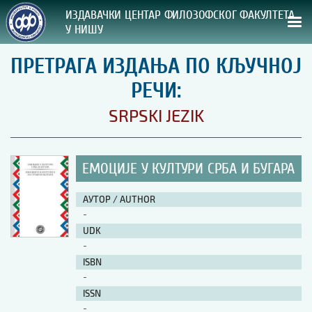
ИЗДАВАЧКИ ЦЕНТАР ФИЛОЗОФСКОГ ФАКУЛТЕТА
У НИШУ
ПРЕТРАГА ИЗДАЊА ПО КЉУЧНОЈ
СВА НАША ИЗДАЊА
РЕЧИ:
ВРСТА ИЗДАЊА:
SRPSKI JEZIK
ГОДИНА ОБЈАВЉИВАЊА:
ЕМОЦИЈЕ У КУЛТУРИ СРБА И БУГАРА
ПРЕГЛЕД
АУТОР / AUTHOR
УПУТСТВА
-
UDK
УПУТСТВА
-
Правилник о издавачкој делатности
ISBN
Упутство ауторима
-
Упутство уредницима
ISSN
Изјава о ауторству
-
Изјава о лектури