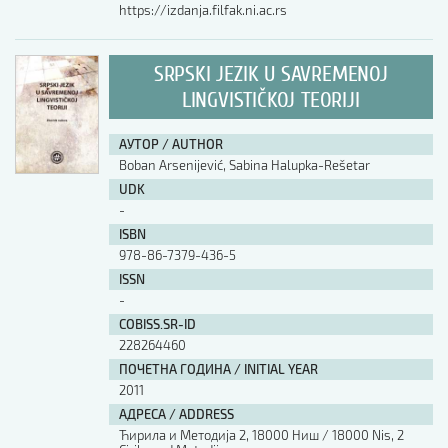
https://izdanja.filfak.ni.ac.rs
SRPSKI JEZIK U SAVREMENOJ
LINGVISTIČKOJ TEORIJI
АУТОР / AUTHOR
Boban Arsenijević, Sabina Halupka-Rešetar
UDK
-
ISBN
978-86-7379-436-5
ISSN
-
COBISS.SR-ID
228264460
ПОЧЕТНА ГОДИНА / INITIAL YEAR
2011
АДРЕСА / ADDRESS
Ћирила и Методија 2, 18000 Ниш / 18000 Nis, 2