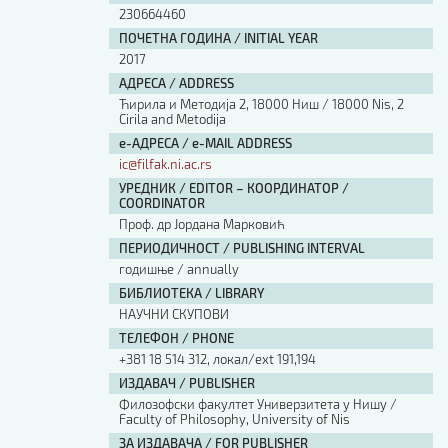
230664460
ПОЧЕТНА ГОДИНА / INITIAL YEAR
2017
АДРЕСА / ADDRESS
Ћирила и Методија 2, 18000 Ниш / 18000 Nis, 2
Cirila and Metodija
е-АДРЕСА / e-MAIL ADDRESS
ic@filfak.ni.ac.rs
УРЕДНИК / EDITOR – КООРДИНАТОР /
COORDINATOR
Проф. др Јордана Марковић
ПЕРИОДИЧНОСТ / PUBLISHING INTERVAL
годишње / annually
БИБЛИОТЕКА / LIBRARY
НАУЧНИ СКУПОВИ
ТЕЛЕФОН / PHONE
+381 18 514 312, локал/ext 191,194
ИЗДАВАЧ / PUBLISHER
Филозофски факултет Универзитета у Нишу /
Faculty of Philosophy, University of Nis
ЗА ИЗДАВАЧА / FOR PUBLISHER