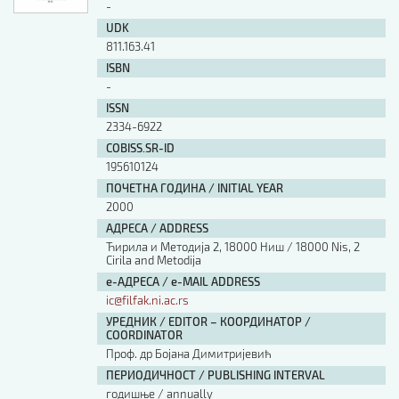
-
UDK
811.163.41
ISBN
-
ISSN
2334-6922
COBISS.SR-ID
195610124
ПОЧЕТНА ГОДИНА / INITIAL YEAR
2000
АДРЕСА / ADDRESS
Ћирила и Методија 2, 18000 Ниш / 18000 Nis, 2
Cirila and Metodija
е-АДРЕСА / e-MAIL ADDRESS
ic@filfak.ni.ac.rs
УРЕДНИК / EDITOR – КООРДИНАТОР /
COORDINATOR
Проф. др Бојана Димитријевић
ПЕРИОДИЧНОСТ / PUBLISHING INTERVAL
годишње / annually