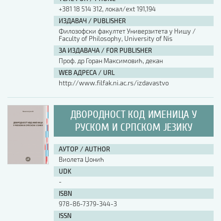
+381 18 514 312, локал/ext 191,194
ИЗДАВАЧ / PUBLISHER
Филозофски факултет Универзитета у Нишу /
Faculty of Philosophy, University of Nis
ЗА ИЗДАВАЧА / FOR PUBLISHER
Проф. др Горан Максимовић, декан
WEB АДРЕСА / URL
http://www.filfak.ni.ac.rs/izdavastvo
ДВОРОДНОСТ КОД ИМЕНИЦА У
РУСКОМ И СРПСКОМ ЈЕЗИКУ
АУТОР / AUTHOR
Виолета Џонић
UDK
-
ISBN
978-86-7379-344-3
ISSN