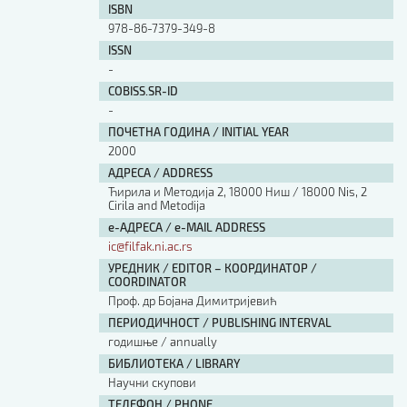
ISBN
978-86-7379-349-8
ISSN
-
COBISS.SR-ID
-
ПОЧЕТНА ГОДИНА / INITIAL YEAR
2000
АДРЕСА / ADDRESS
Ћирила и Методија 2, 18000 Ниш / 18000 Nis, 2
Cirila and Metodija
е-АДРЕСА / e-MAIL ADDRESS
ic@filfak.ni.ac.rs
УРЕДНИК / EDITOR – КООРДИНАТОР /
COORDINATOR
Проф. др Бојана Димитријевић
ПЕРИОДИЧНОСТ / PUBLISHING INTERVAL
годишње / annually
БИБЛИОТЕКА / LIBRARY
Научни скупови
ТЕЛЕФОН / PHONE