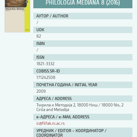
PHILOLOGIA MEDIANA 8 (2016)
АУТОР / AUTHOR
/
UDK
82
ISBN
/
ISSN
1821-3332
COBISS.SR-ID
171242508
ПОЧЕТНА ГОДИНА / INITIAL YEAR
2009
АДРЕСА / ADDRESS
Ћирила и Методија 2, 18000 Ниш / 18000 Nis, 2
Cirila and Metodija
е-АДРЕСА / e-MAIL ADDRESS
ic@filfak.ni.ac.rs
УРЕДНИК / EDITOR – КООРДИНАТОР /
COORDINATOR