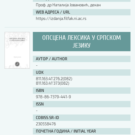
Проф. др Наталија Јовановић, декан
WEB АДРЕСА / URL
https://izdanja.filfak.ni.ac.rs
ОПСЦЕНА ЛЕКСИКА У СРПСКОМ
ЈЕЗИКУ
АУТОР / AUTHOR
-
UDK
811.163.41’276.2(082)
811.163.41’373(082)
ISBN
978-86-7379-441-9
ISSN
-
COBISS.SR-ID
230558476
ПОЧЕТНА ГОДИНА / INITIAL YEAR