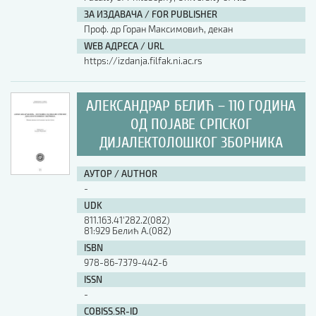
ЗА ИЗДАВАЧА / FOR PUBLISHER
АУТОР / AUTHOR
Проф. др Горан Максимовић, декан
WEB АДРЕСА / URL
https://izdanja.filfak.ni.ac.rs
UDK
АЛЕКСАНДРАР БЕЛИЋ – 110 ГОДИНА
ISBN
ОД ПОЈАВЕ СРПСКОГ
ДИЈАЛЕКТОЛОШКОГ ЗБОРНИКА
ISSN
АУТОР / AUTHOR
-
UDK
COBISS.SR-ID
811.163.41'282.2(082)
81:929 Белић А.(082)
ISBN
DOI
978-86-7379-442-6
ISSN
-
COBISS.SR-ID