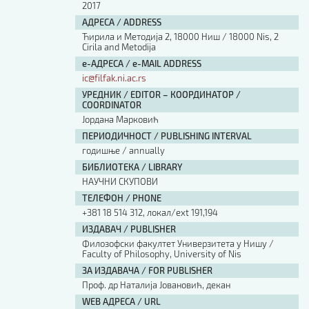
2017
АДРЕСА / ADDRESS
Ћирила и Методија 2, 18000 Ниш / 18000 Nis, 2
Cirila and Metodija
е-АДРЕСА / e-MAIL ADDRESS
ic@filfak.ni.ac.rs
УРЕДНИК / EDITOR – КООРДИНАТОР /
COORDINATOR
Јордана Марковић
ПЕРИОДИЧНОСТ / PUBLISHING INTERVAL
годишње / annually
БИБЛИОТЕКА / LIBRARY
НАУЧНИ СКУПОВИ
ТЕЛЕФОН / PHONE
+381 18 514 312, локал/ext 191,194
ИЗДАВАЧ / PUBLISHER
Филозофски факултет Универзитета у Нишу /
Faculty of Philosophy, University of Nis
ЗА ИЗДАВАЧА / FOR PUBLISHER
Проф. др Наталија Јовановић, декан
WEB АДРЕСА / URL