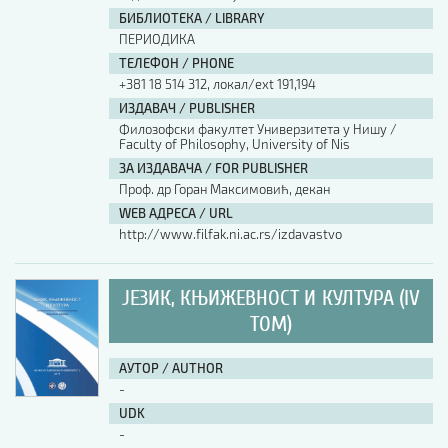
БИБЛИОТЕКА / LIBRARY
ПЕРИОДИКА
ТЕЛЕФОН / PHONE
+381 18 514 312, локал/ext 191,194
ИЗДАВАЧ / PUBLISHER
Филозофски факултет Универзитета у Нишу /
Faculty of Philosophy, University of Nis
ЗА ИЗДАВАЧА / FOR PUBLISHER
Проф. др Горан Максимовић, декан
WEB АДРЕСА / URL
http://www.filfak.ni.ac.rs/izdavastvo
ЈЕЗИК, КЊИЖЕВНОСТ И КУЛТУРА (IV
ТОМ)
АУТОР / AUTHOR
-
UDK
-