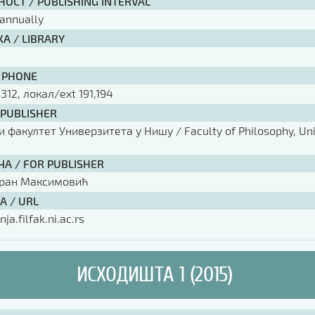
ОСТ / PUBLISHING INTERVAL
annually
А / LIBRARY
 PHONE
 312, локал/ext 191,194
 PUBLISHER
факултет Универзитета у Нишу / Faculty of Philosophy, Univ
ЧА / FOR PUBLISHER
оран Максимовић
А / URL
nja.filfak.ni.ac.rs
ИСХОДИШТА 1 (2015)