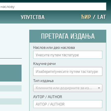
ЋИР
/
LAT
УПУТСТВА
ПРЕТРАГА ИЗДАЊА
Наслов или део наслова
Кључне речи
Тип издања
Кликните или додирните за избор
АУТОР / AUTHOR