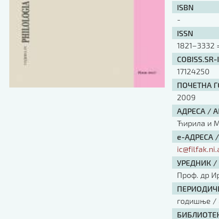
ISBN
-
ISSN
1821–3332 =
COBISS.SR-
17124250
ПОЧЕТНА ГО
2009
АДРЕСА / 
Ћирила и Ме
е-АДРЕСА 
ic@filfak.ni.
УРЕДНИК /
Проф. др И
ПЕРИОДИЧН
годишње / 
БИБЛИОТЕК