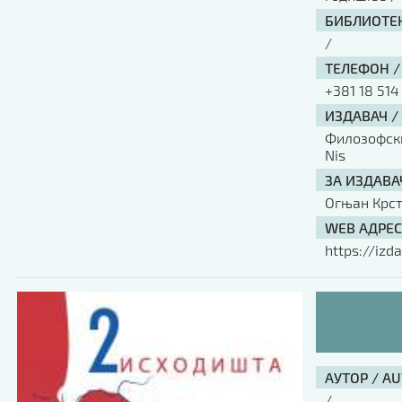
БИБЛИОТЕК
/
ТЕЛЕФОН /
+381 18 514
ИЗДАВАЧ /
Филозофски 
Nis
ЗА ИЗДАВА
Огњан Крс
WEB АДРЕС
https://izda
АУТОР / A
/