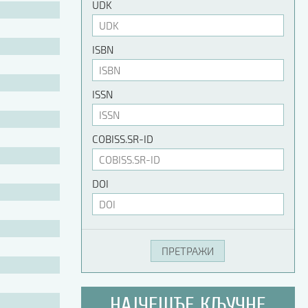
UDK
ISBN
ISSN
COBISS.SR-ID
DOI
НАЈЧЕШЋЕ КЉУЧНЕ