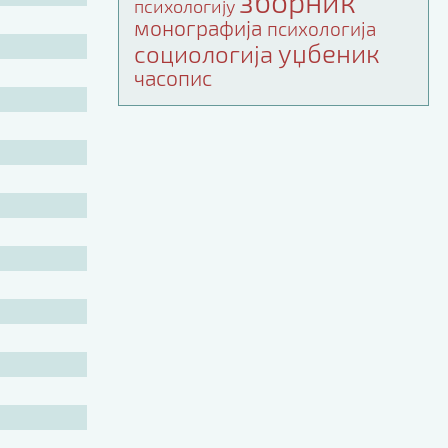
зборник
психологију
монографија
психологија
уџбеник
социологија
часопис