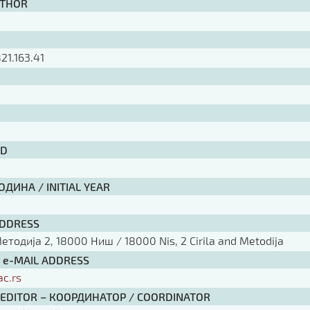
UTHOR
21.163.41
ID
ДИНА / INITIAL YEAR
ADDRESS
тодија 2, 18000 Ниш / 18000 Nis, 2 Cirila and Metodija
/ e-MAIL ADDRESS
ac.rs
 EDITOR – КООРДИНАТОР / COORDINATOR