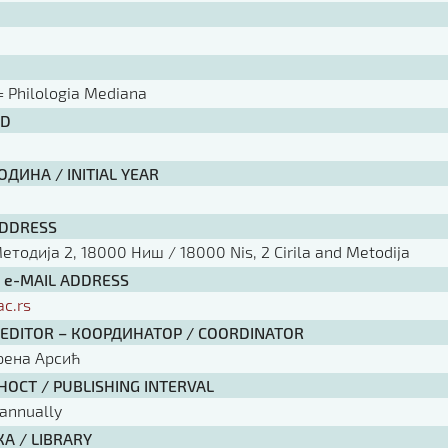
 Philologia Mediana
ID
ДИНА / INITIAL YEAR
ADDRESS
тодија 2, 18000 Ниш / 18000 Nis, 2 Cirila and Metodija
/ e-MAIL ADDRESS
ac.rs
 EDITOR – КООРДИНАТОР / COORDINATOR
рена Арсић
ОСТ / PUBLISHING INTERVAL
annually
А / LIBRARY