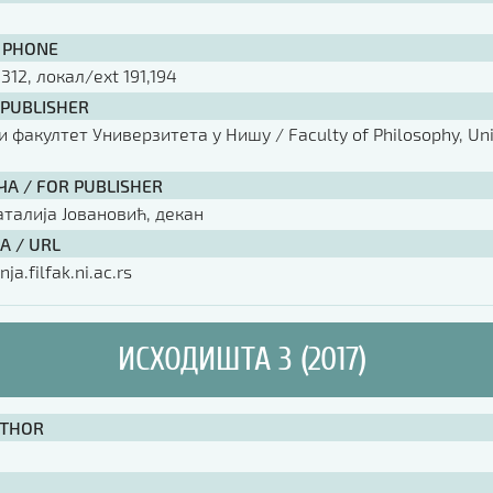
 PHONE
 312, локал/ext 191,194
 PUBLISHER
факултет Универзитета у Нишу / Faculty of Philosophy, Univ
ЧА / FOR PUBLISHER
аталија Јовановић, декан
А / URL
nja.filfak.ni.ac.rs
ИСХОДИШТА 3 (2017)
UTHOR