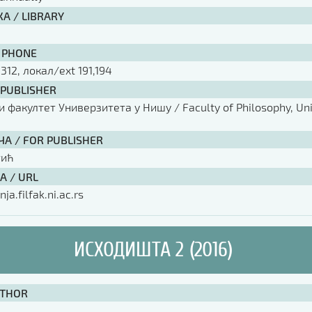
А / LIBRARY
 PHONE
 312, локал/ext 191,194
 PUBLISHER
факултет Универзитета у Нишу / Faculty of Philosophy, Univ
ЧА / FOR PUBLISHER
тић
А / URL
nja.filfak.ni.ac.rs
ИСХОДИШТА 2 (2016)
UTHOR