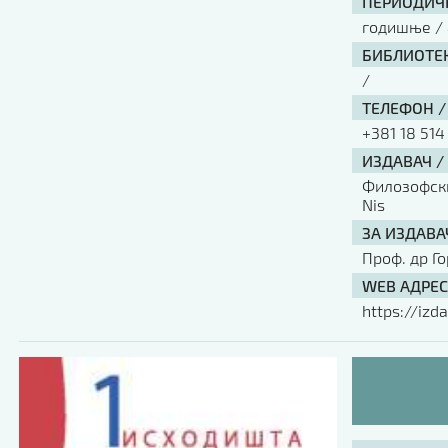
ПЕРИОДИЧН
годишње / 
БИБЛИОТЕК
/
ТЕЛЕФОН /
+381 18 514
ИЗДАВАЧ /
Филозофски 
Nis
ЗА ИЗДАВА
Проф. др Г
WEB АДРЕС
https://izda