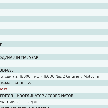
ID
ДИНА / INITIAL YEAR
ADDRESS
тодија 2, 18000 Ниш / 18000 Nis, 2 Cirila and Metodija
/ e-MAIL ADDRESS
ac.rs
 EDITOR – КООРДИНАТОР / COORDINATOR
ихај (Миља) Н. Радан