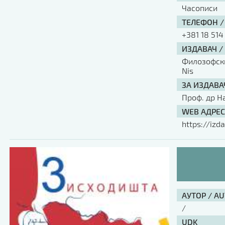
Часописи
ТЕЛЕФОН /
+381 18 514
ИЗДАВАЧ /
Филозофски 
Nis
ЗА ИЗДАВА
Проф. др Н
WEB АДРЕС
https://izda
АУТОР / A
/
UDK