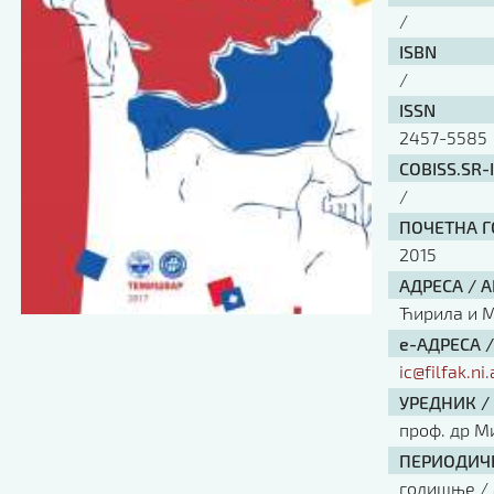
/
ISBN
/
ISSN
2457-5585
COBISS.SR-
/
ПОЧЕТНА ГО
2015
АДРЕСА / 
Ћирила и Ме
е-АДРЕСА 
ic@filfak.ni.
УРЕДНИК /
проф. др М
ПЕРИОДИЧН
годишње / 