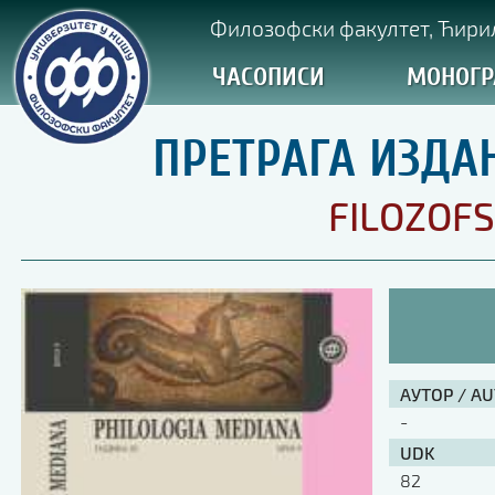
Филозофски факултет, Ћирил
ЧАСОПИСИ
МОНОГР
ПРЕТРАГА ИЗДА
FILOZOFS
АУТОР / A
-
UDK
82