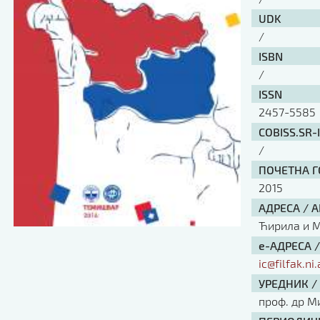
UDK
/
ISBN
/
ISSN
2457-5585
COBISS.SR-
/
ПОЧЕТНА ГО
2015
АДРЕСА / 
Ћирила и Ме
е-АДРЕСА 
ic@filfak.ni.
УРЕДНИК /
проф. др М