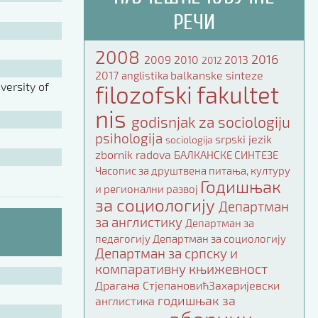
РЕЧИ
2008
2016
2009
2010
2013
2012
2017
balkanske sinteze
anglistika
ersity of
filozofski fakultet
nis
godisnjak za sociologiju
psihologija
srpski jezik
sociologija
zbornik radova
БАЛКАНСКЕ СИНТЕЗЕ
Часопис за друштвена питања, културу
Годишњак
и регионални развој
за социологију
Департман
за англистику
Департман за
педагогију
Департман за социологију
Департман за српску и
компаративну књижевност
Драгана СтјепановићЗахаријевски
годишњак за
англистика