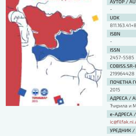
АУТОР / A
-
UDK
811.163.41+8
ISBN
-
ISSN
2457-5585
COBISS.SR-
219964428
ПОЧЕТНА ГО
2015
АДРЕСА / 
Ћирила и Ме
е-АДРЕСА 
ic@filfak.ni.
УРЕДНИК /