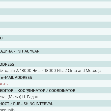
ID
ДИНА / INITIAL YEAR
ADDRESS
тодија 2, 18000 Ниш / 18000 Nis, 2 Cirila and Metodija
/ e-MAIL ADDRESS
ac.rs
 EDITOR – КООРДИНАТОР / COORDINATOR
ихај (Миља) Н. Радан
ОСТ / PUBLISHING INTERVAL
annually