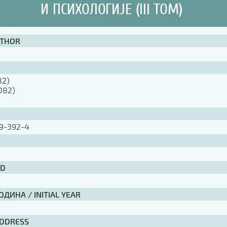
И ПСИХОЛОГИЈЕ (III ТОМ)
UTHOR
82)
082)
)
9-392-4
ID
ДИНА / INITIAL YEAR
ADDRESS