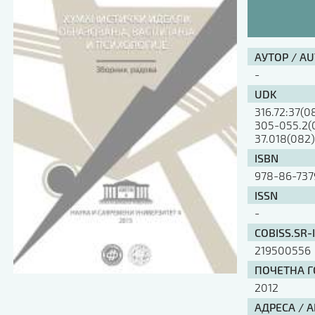
АУТОР / A
-
UDK
316.72:37(0
305-055.2(
37.018(082
ISBN
978-86-737
ISSN
-
COBISS.SR-
219500556
ПОЧЕТНА ГО
2012
АДРЕСА / 