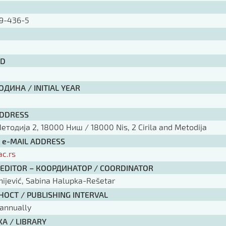
9-436-5
ID
ДИНА / INITIAL YEAR
ADDRESS
тодија 2, 18000 Ниш / 18000 Nis, 2 Cirila and Metodija
/ e-MAIL ADDRESS
ac.rs
 EDITOR – КООРДИНАТОР / COORDINATOR
ijević, Sabina Halupka-Rešetar
ОСТ / PUBLISHING INTERVAL
annually
А / LIBRARY