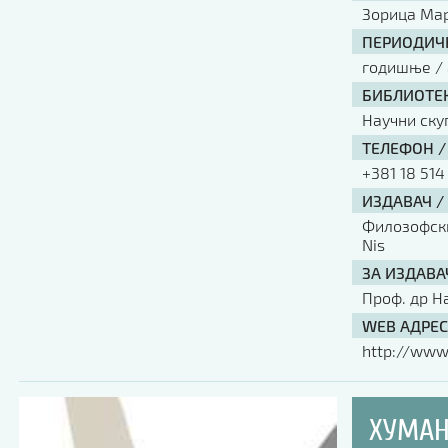
Зорица Мар
ПЕРИОДИЧН
годишње / 
БИБЛИОТЕК
Научни ску
ТЕЛЕФОН /
+381 18 514
ИЗДАВАЧ /
Филозофски 
Nis
ЗА ИЗДАВА
Проф. др Н
WEB АДРЕС
http://www.
ХУМАН