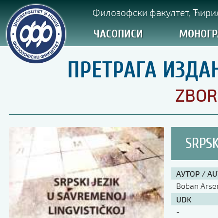
Филозофски факултет, Ћирил
ЧАСОПИСИ
МОНОГР
ПРЕТРАГА ИЗДА
ZBOR
SRPSK
АУТОР / A
Boban Arsen
UDK
-