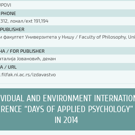
UPOVI
 PHONE
 312, локал/ext 191,194
 PUBLISHER
факултет Универзитета у Нишу / Faculty of Philosophy, Univ
ЧА / FOR PUBLISHER
аталија Јовановић, декан
А / URL
filfak.ni.ac.rs/izdavastvo
IVIDUAL AND ENVIRONMENT INTERNATIO
RENCE “DAYS OF APPLIED PSYCHOLOGY”
IN 2014