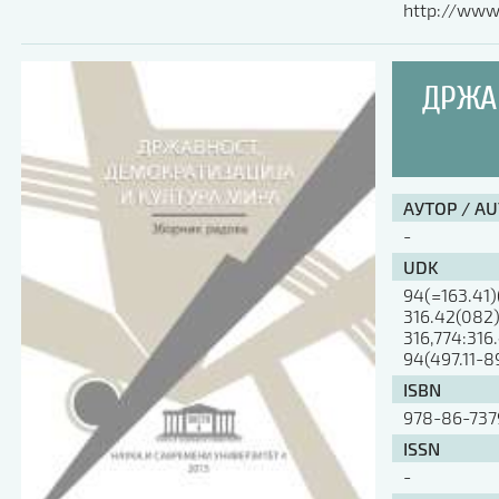
http://www.
ДРЖА
АУТОР / A
-
UDK
94(=163.41)
316.42(082
316,774:316
94(497.11-8
ISBN
978-86-737
ISSN
-