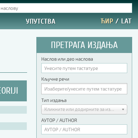
ЋИР
/
LAT
УПУТСТВА
ПРЕТРАГА ИЗДАЊА
Наслов или део наслова
Кључне речи
ORIJI
Тип издања
Кликните или додирните за избор
АУТОР / AUTHOR