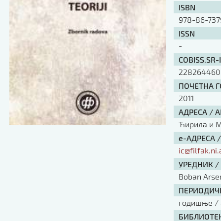
ISBN
978-86-737
ISSN
-
COBISS.SR-
228264460
ПОЧЕТНА ГО
2011
АДРЕСА / 
Ћирила и Ме
е-АДРЕСА 
ic@filfak.ni.
УРЕДНИК /
Boban Arsen
ПЕРИОДИЧН
годишње / 
БИБЛИОТЕК