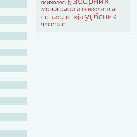
зборник
психологију
монографија
психологија
уџбеник
социологија
часопис