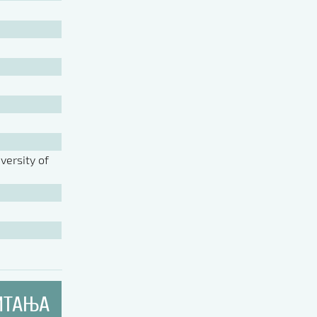
ersity of
ИТАЊА