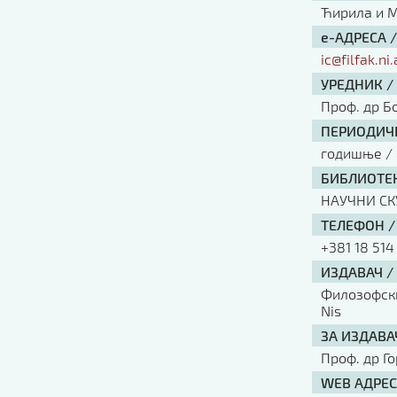
Ћирила и Ме
е-АДРЕСА 
ic@filfak.ni.
УРЕДНИК /
Проф. др Б
ПЕРИОДИЧН
годишње / 
БИБЛИОТЕК
НАУЧНИ С
ТЕЛЕФОН /
+381 18 514
ИЗДАВАЧ /
Филозофски 
Nis
ЗА ИЗДАВА
Проф. др Г
WEB АДРЕС