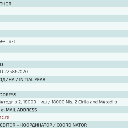
UTHOR
9-418-1
ID
ID 225867020
ДИНА / INITIAL YEAR
ADDRESS
тодија 2, 18000 Ниш / 18000 Nis, 2 Cirila and Metodija
/ e-MAIL ADDRESS
ac.rs
 EDITOR – КООРДИНАТОР / COORDINATOR