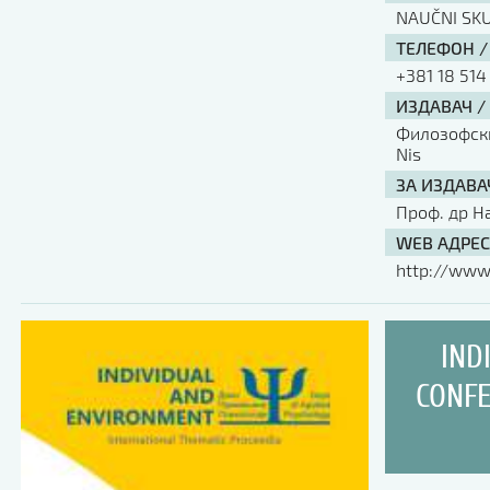
NAUČNI SK
ТЕЛЕФОН /
+381 18 514
ИЗДАВАЧ /
Филозофски 
Nis
ЗА ИЗДАВА
Проф. др Н
WEB АДРЕС
http://www.
IND
CONFE