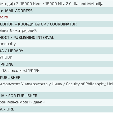
тодија 2, 18000 Ниш / 18000 Nis, 2 Cirila and Metodija
/ e-MAIL ADDRESS
ac.rs
 EDITOR – КООРДИНАТОР / COORDINATOR
ојана Димитријевић
ОСТ / PUBLISHING INTERVAL
annually
А / LIBRARY
КУПОВИ
 PHONE
 312, локал/ext 191,194
 PUBLISHER
факултет Универзитета у Нишу / Faculty of Philosophy, Univ
ЧА / FOR PUBLISHER
оран Максимовић, декан
А / URL