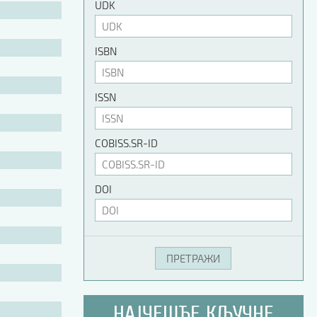
UDK
ISBN
ISSN
COBISS.SR-ID
DOI
НАЈЧЕШЋЕ КЉУЧНЕ