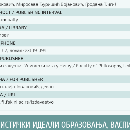
ковић, Миросава Ђуришић Бојановић, Гродана Ђигић
ОСТ / PUBLISHING INTERVAL
annually
А / LIBRARY
пови
 PHONE
 312, локал/ext 191,194
 PUBLISHER
факултет Универзитета у Нишу / Faculty of Philosophy, Univ
ЧА / FOR PUBLISHER
аталија Јовановић, декан
А / URL
filfak.ni.ac.rs/izdavastvo
ИСТИЧКИ ИДЕАЛИ ОБРАЗОВАЊА, ВАСП