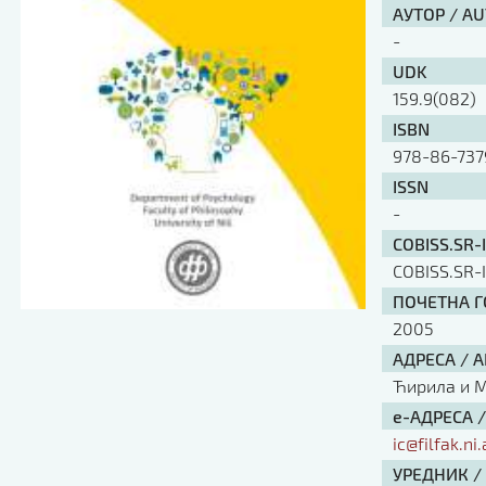
АУТОР / A
-
UDK
159.9(082)
ISBN
978-86-737
ISSN
-
COBISS.SR-
COBISS.SR-
ПОЧЕТНА ГО
2005
АДРЕСА / 
Ћирила и Ме
е-АДРЕСА 
ic@filfak.ni.
УРЕДНИК /