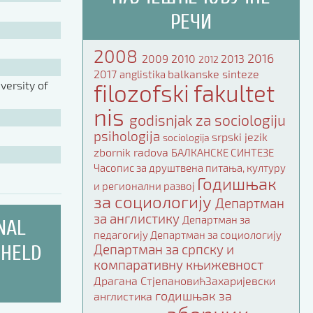
РЕЧИ
2008
2016
2009
2010
2013
2012
2017
balkanske sinteze
anglistika
ersity of
filozofski fakultet
nis
godisnjak za sociologiju
psihologija
srpski jezik
sociologija
zbornik radova
БАЛКАНСКЕ СИНТЕЗЕ
Часопис за друштвена питања, културу
Годишњак
и регионални развој
за социологију
Департман
за англистику
Департман за
NAL
педагогију
Департман за социологију
 HELD
Департман за српску и
компаративну књижевност
Драгана СтјепановићЗахаријевски
годишњак за
англистика