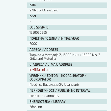
ISBN
978-86-7379-209-5
ISSN
-
COBISS.SR-ID
1539056895
ПОЧЕТНА ГОДИНА / INITIAL YEAR
2000
АДРЕСА / ADDRESS
Ћирила и Методија 2, 18000 Ниш / 18000 Nis, 2
Cirila and Metodija
е-АДРЕСА / e-MAIL ADDRESS
ic@filfak.ni.ac.rs
УРЕДНИК / EDITOR – КООРДИНАТОР /
COORDINATOR
Проф. др Владимир Ж. Јовановић
ПЕРИОДИЧНОСТ / PUBLISHING INTERVAL
годишње / annually
БИБЛИОТЕКА / LIBRARY
Зборник