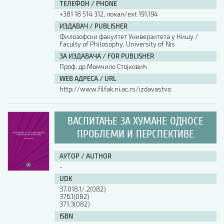
ТЕЛЕФОН / PHONE
+381 18 514 312, локал/ext 191,194
ИЗДАВАЧ / PUBLISHER
Филозофски факултет Универзитета у Нишу /
Faculty of Philosophy, University of Nis
ЗА ИЗДАВАЧА / FOR PUBLISHER
Проф. др Момчило Стојковић
WEB АДРЕСА / URL
http://www.filfak.ni.ac.rs/izdavastvo
ВАСПИТАЊЕ ЗА ХУМАНЕ ОДНОСЕ
ПРОБЛЕМИ И ПЕРСПЕКТИВЕ
АУТОР / AUTHOR
-
UDK
37.018.1/.2(082)
376.1(082)
371.3(082)
ISBN