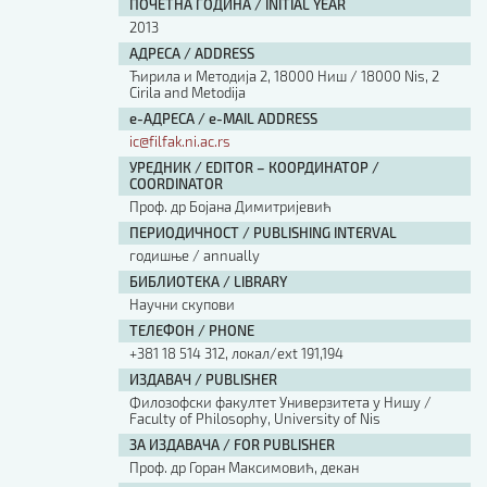
ПОЧЕТНА ГОДИНА / INITIAL YEAR
2013
АДРЕСА / ADDRESS
Ћирила и Методија 2, 18000 Ниш / 18000 Nis, 2
Cirila and Metodija
е-АДРЕСА / e-MAIL ADDRESS
ic@filfak.ni.ac.rs
УРЕДНИК / EDITOR – КООРДИНАТОР /
COORDINATOR
Проф. др Бојана Димитријевић
ПЕРИОДИЧНОСТ / PUBLISHING INTERVAL
годишње / annually
БИБЛИОТЕКА / LIBRARY
Научни скупови
ТЕЛЕФОН / PHONE
+381 18 514 312, локал/ext 191,194
ИЗДАВАЧ / PUBLISHER
Филозофски факултет Универзитета у Нишу /
Faculty of Philosophy, University of Nis
ЗА ИЗДАВАЧА / FOR PUBLISHER
Проф. др Горан Максимовић, декан