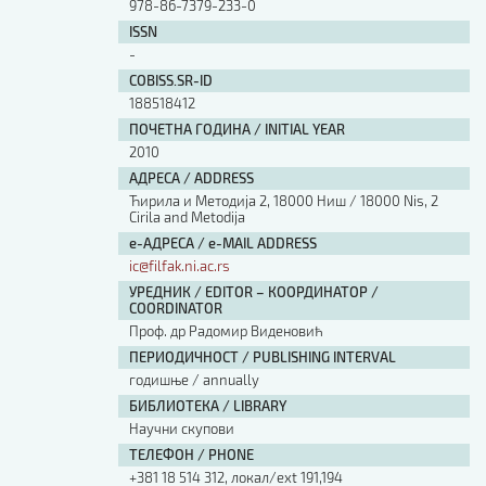
978-86-7379-233-0
ISSN
-
COBISS.SR-ID
188518412
ПОЧЕТНА ГОДИНА / INITIAL YEAR
2010
АДРЕСА / ADDRESS
Ћирила и Методија 2, 18000 Ниш / 18000 Nis, 2
Cirila and Metodija
е-АДРЕСА / e-MAIL ADDRESS
ic@filfak.ni.ac.rs
УРЕДНИК / EDITOR – КООРДИНАТОР /
COORDINATOR
Проф. др Радомир Виденовић
ПЕРИОДИЧНОСТ / PUBLISHING INTERVAL
годишње / annually
БИБЛИОТЕКА / LIBRARY
Научни скупови
ТЕЛЕФОН / PHONE
+381 18 514 312, локал/ext 191,194