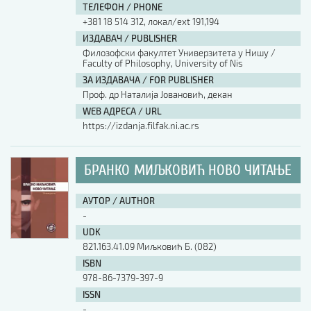
ТЕЛЕФОН / PHONE
+381 18 514 312, локал/ext 191,194
ИЗДАВАЧ / PUBLISHER
Филозофски факултет Универзитета у Нишу /
Faculty of Philosophy, University of Nis
ЗА ИЗДАВАЧА / FOR PUBLISHER
Проф. др Наталија Јовановић, декан
WEB АДРЕСА / URL
https://izdanja.filfak.ni.ac.rs
БРАНКО МИЉКОВИЋ НОВО ЧИТАЊЕ
АУТОР / AUTHOR
-
UDK
821.163.41.09 Миљковић Б. (082)
ISBN
978-86-7379-397-9
ISSN
-