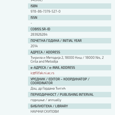
ISBN
978-86-7379-527-0
ISSN
-
COBISS.SR-ID
283926284
ПОЧЕТНА ГОДИНА / INITIAL YEAR
2014
АДРЕСА / ADDRESS
Ћирила и Методија 2, 18000 Ниш / 18000 Nis, 2
Cirila and Metodija
е-АДРЕСА / e-MAIL ADDRESS
ic@filfak.ni.ac.rs
УРЕДНИК / EDITOR – КООРДИНАТОР /
COORDINATOR
Доц. др Гордана Ђигић
ПЕРИОДИЧНОСТ / PUBLISHING INTERVAL
годишње / annually
БИБЛИОТЕКА / LIBRARY
НАУЧНИ СКУПОВИ