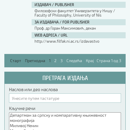
ИЗДАВАЧ / PUBLISHER
Филозофски факултет Универзитета у Нишу /
Faculty of Philosophy, University of Nis
ЗА ИЗДАВАЧА / FOR PUBLISHER
Проф. др Горан Максимовић, декан
WEB АДРЕСА / URL
http://www.filfak.ni.ac.rs/izdavastvo
Старт
Претходна
1
2
3
Следећа
Крај
Страна 1 од 3
ПРЕТРАГА ИЗДАЊА
Наслов или део наслова
Кључне речи