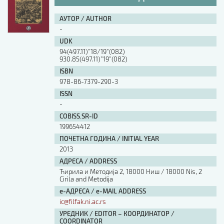
АУТОР / AUTHOR
-
UDK
94(497.11)”18/19”(082)
930.85(497.11)”19”(082)
ISBN
978-86-7379-290-3
ISSN
-
COBISS.SR-ID
199654412
ПОЧЕТНА ГОДИНА / INITIAL YEAR
2013
АДРЕСА / ADDRESS
Ћирила и Методија 2, 18000 Ниш / 18000 Nis, 2
Cirila and Metodija
е-АДРЕСА / e-MAIL ADDRESS
ic@filfak.ni.ac.rs
УРЕДНИК / EDITOR – КООРДИНАТОР /
COORDINATOR