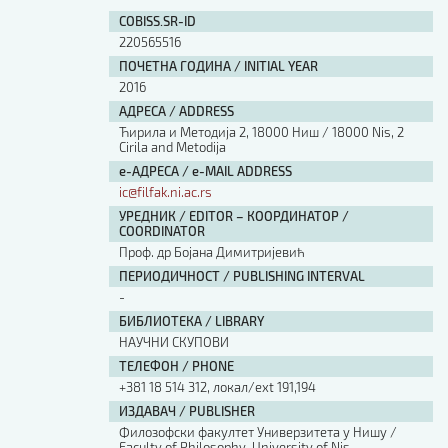
COBISS.SR-ID
220565516
ПОЧЕТНА ГОДИНА / INITIAL YEAR
2016
АДРЕСА / ADDRESS
Ћирила и Методија 2, 18000 Ниш / 18000 Nis, 2
Cirila and Metodija
е-АДРЕСА / e-MAIL ADDRESS
ic@filfak.ni.ac.rs
УРЕДНИК / EDITOR – КООРДИНАТОР /
COORDINATOR
Проф. др Бојана Димитријевић
ПЕРИОДИЧНОСТ / PUBLISHING INTERVAL
-
БИБЛИОТЕКА / LIBRARY
НАУЧНИ СКУПОВИ
ТЕЛЕФОН / PHONE
+381 18 514 312, локал/ext 191,194
ИЗДАВАЧ / PUBLISHER
Филозофски факултет Универзитета у Нишу /
Faculty of Philosophy, University of Nis