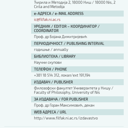
Ћирила и Методија 2, 18000 Ниш / 18000 Nis, 2
Cirila and Metodija
е-АДРЕСА / e-MAIL ADDRESS
ic@filfak.ni.ac.rs
УРЕДНИК / EDITOR – КООРДИНАТОР /
COORDINATOR
Проф. др Бојана Димитријевић
ПЕРИОДИЧНОСТ / PUBLISHING INTERVAL
годишње / annually
БИБЛИОТЕКА / LIBRARY
Научни скупови
ТЕЛЕФОН / PHONE
+381 18 514 312, локал/ext 191,194
ИЗДАВАЧ / PUBLISHER
Филозофски факултет Универзитета у Нишу /
Faculty of Philosophy, University of Nis
ЗА ИЗДАВАЧА / FOR PUBLISHER
Проф. др Горан Максимовић, декан
WEB АДРЕСА / URL
http://www.filfak.ni.ac.rs/izdavastvo