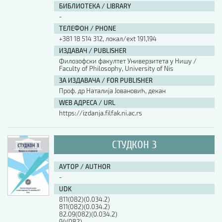
БИБЛИОТЕКА / LIBRARY
-
АУТОР / AUTHOR
ТЕЛЕФОН / PHONE
+381 18 514 312, локал/ext 191,194
ИЗДАВАЧ / PUBLISHER
UDK
Филозофски факултет Универзитета у Нишу /
Faculty of Philosophy, University of Nis
ЗА ИЗДАВАЧА / FOR PUBLISHER
ISBN
Проф. др Наталија Јовановић, декан
WEB АДРЕСА / URL
https://izdanja.filfak.ni.ac.rs
ISSN
СТУДКОН 3
COBISS.SR-ID
АУТОР / AUTHOR
-
DOI
UDK
811(082)(0.034.2)
811(082)(0.034.2)
82.09(082)(0.034.2)
94(082)