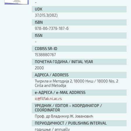
-
UDK
37.015.3(082)
ISBN
978-86-7379-187-6
ISSN
-
COBISS.SR-ID
1538880767
ПОЧЕТНА ГОДИНА / INITIAL YEAR
2000
АДРЕСА / ADDRESS
Ћирила и Методија 2, 18000 Ниш / 18000 Nis, 2
Cirila and Metodija
е-АДРЕСА / e-MAIL ADDRESS
ic@filfak.ni.ac.rs
УРЕДНИК / EDITOR – КООРДИНАТОР /
COORDINATOR
Проф. др Владимир Ж. Јовановић
ПЕРИОДИЧНОСТ / PUBLISHING INTERVAL
годишње / annually