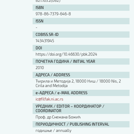
821.163.2(082)
Изјава о коришћењу ауторског дела
ISBN
Упутство за бирање лиценце
978-86-7379-646-8
Уговор са аутором
ISSN
Логотипи
-
Шаблон прве стране и импресума [B5, ћир]
COBISS.SR-ID
Шаблон прве стране и импресума [B5, лат]
143431945
Шаблон прве стране и импресума [B5, енг]
DOI
Етички кодекс
https://doi.org/10.46630/pbk.2024
ПОЧЕТНА ГОДИНА / INITIAL YEAR
ПРЕТРАГА ИЗДАЊА
2010
АДРЕСА / ADDRESS
Наслов или део наслова
Ћирила и Методија 2, 18000 Ниш / 18000 Nis, 2
Cirila and Metodija
е-АДРЕСА / e-MAIL ADDRESS
Кључне речи
ic@filfak.ni.ac.rs
УРЕДНИК / EDITOR – КООРДИНАТОР /
COORDINATOR
Проф. др Снежана Божић
ПЕРИОДИЧНОСТ / PUBLISHING INTERVAL
Тип издања
годишње / annually