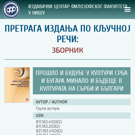
ИЗДАВАЧКИ ЦЕНТАР ФИЛОЗОФСКОГ ФАКУЛТЕТА
У НИШУ
ПРЕТРАГА ИЗДАЊА ПО КЉУЧНОЈ
СВА НАША ИЗДАЊА
РЕЧИ:
ВРСТА ИЗДАЊА:
ЗБОРНИК
ГОДИНА ОБЈАВЉИВАЊА:
ПРОШЛО И БУДУЋЕ У КУЛТУРИ СРБА
ПРЕГЛЕД
И БУГАРА МИНАЛО И БЪДЕЩЕ В
КУЛТУРАТА НА СЪРБИ И БЪЛГАРИ
УПУТСТВА
УПУТСТВА
АУТОР / AUTHOR
Група аутора
Правилник о издавачкој делатности
UDK
Упутство ауторима
811.163.41(082)
Упутство уредницима
811.163.2(082)
Изјава о ауторству
821.163.41(082)
Изјава о лектури