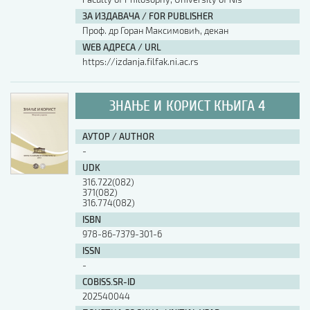
ЗА ИЗДАВАЧА / FOR PUBLISHER
Проф. др Горан Максимовић, декан
WEB АДРЕСА / URL
https://izdanja.filfak.ni.ac.rs
ЗНАЊЕ И КОРИСТ КЊИГА 4
АУТОР / AUTHOR
-
UDK
316.722(082)
371(082)
316.774(082)
ISBN
978-86-7379-301-6
ISSN
-
COBISS.SR-ID
202540044