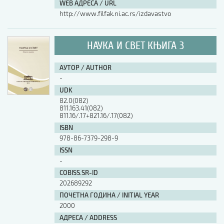
WEB АДРЕСА / URL
http://www.filfak.ni.ac.rs/izdavastvo
НАУКА И СВЕТ КЊИГА 3
АУТОР / AUTHOR
-
UDK
82.0(082)
811.163.41(082)
811.16/.17+821.16/.17(082)
ISBN
978-86-7379-298-9
ISSN
-
COBISS.SR-ID
202689292
ПОЧЕТНА ГОДИНА / INITIAL YEAR
2000
АДРЕСА / ADDRESS