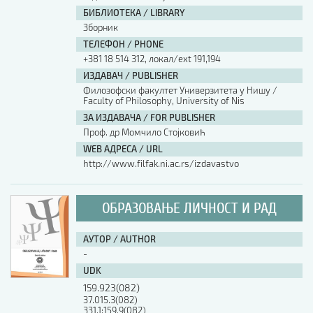
БИБЛИОТЕКА / LIBRARY
Зборник
ТЕЛЕФОН / PHONE
+381 18 514 312, локал/ext 191,194
ИЗДАВАЧ / PUBLISHER
Филозофски факултет Универзитета у Нишу /
Faculty of Philosophy, University of Nis
ЗА ИЗДАВАЧА / FOR PUBLISHER
Проф. др Момчило Стојковић
WEB АДРЕСА / URL
http://www.filfak.ni.ac.rs/izdavastvo
ОБРАЗОВАЊЕ ЛИЧНОСТ И РАД
АУТОР / AUTHOR
-
UDK
159.923(082)
37.015.3(082)
331.1:159.9(082)