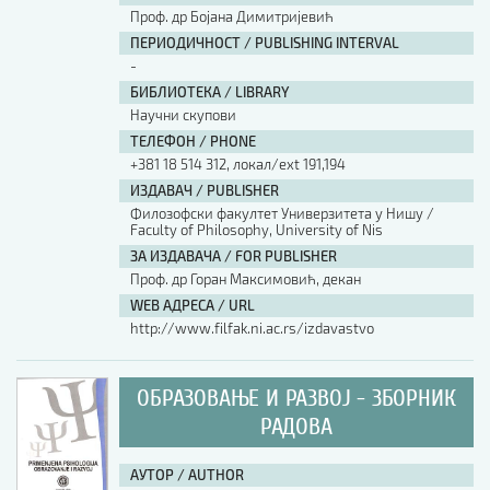
Проф. др Бојана Димитријевић
ПЕРИОДИЧНОСТ / PUBLISHING INTERVAL
-
БИБЛИОТЕКА / LIBRARY
Научни скупови
ТЕЛЕФОН / PHONE
+381 18 514 312, локал/ext 191,194
ИЗДАВАЧ / PUBLISHER
Филозофски факултет Универзитета у Нишу /
Faculty of Philosophy, University of Nis
ЗА ИЗДАВАЧА / FOR PUBLISHER
Проф. др Горан Максимовић, декан
WEB АДРЕСА / URL
http://www.filfak.ni.ac.rs/izdavastvo
ОБРАЗОВАЊЕ И РАЗВОЈ - ЗБОРНИК
РАДОВА
АУТОР / AUTHOR