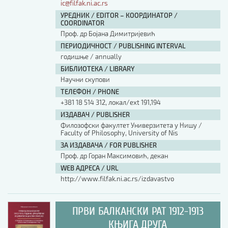
ic@filfak.ni.ac.rs
УРЕДНИК / EDITOR – КООРДИНАТОР /
COORDINATOR
Проф. др Бојана Димитријевић
ПЕРИОДИЧНОСТ / PUBLISHING INTERVAL
годишње / annually
БИБЛИОТЕКА / LIBRARY
Научни скупови
ТЕЛЕФОН / PHONE
+381 18 514 312, локал/ext 191,194
ИЗДАВАЧ / PUBLISHER
Филозофски факултет Универзитета у Нишу /
Faculty of Philosophy, University of Nis
ЗА ИЗДАВАЧА / FOR PUBLISHER
Проф. др Горан Максимовић, декан
WEB АДРЕСА / URL
http://www.filfak.ni.ac.rs/izdavastvo
ПРВИ БАЛКАНСКИ РАТ 1912-1913
КЊИГА ДРУГА