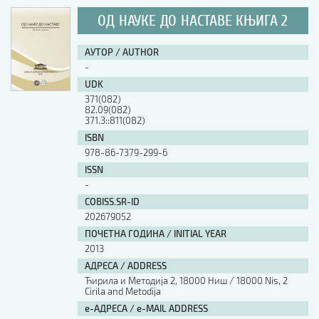
ОД НАУКЕ ДО НАСТАВЕ КЊИГА 2
АУТОР / AUTHOR
-
UDK
371(082)
82.09(082)
371.3::811(082)
ISBN
978-86-7379-299-6
ISSN
-
COBISS.SR-ID
202679052
ПОЧЕТНА ГОДИНА / INITIAL YEAR
2013
АДРЕСА / ADDRESS
Ћирила и Методија 2, 18000 Ниш / 18000 Nis, 2
Cirila and Metodija
е-АДРЕСА / e-MAIL ADDRESS