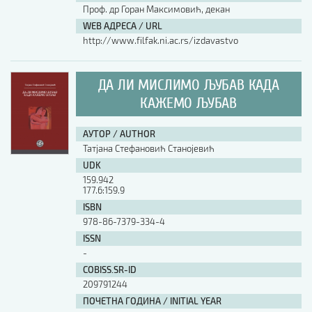
Проф. др Горан Максимовић, декан
WEB АДРЕСА / URL
http://www.filfak.ni.ac.rs/izdavastvo
ДА ЛИ МИСЛИМО ЉУБАВ КАДА
КАЖЕМО ЉУБАВ
АУТОР / AUTHOR
Татјана Стефановић Станојевић
UDK
159.942
177.6:159.9
ISBN
978-86-7379-334-4
ISSN
-
COBISS.SR-ID
209791244
ПОЧЕТНА ГОДИНА / INITIAL YEAR