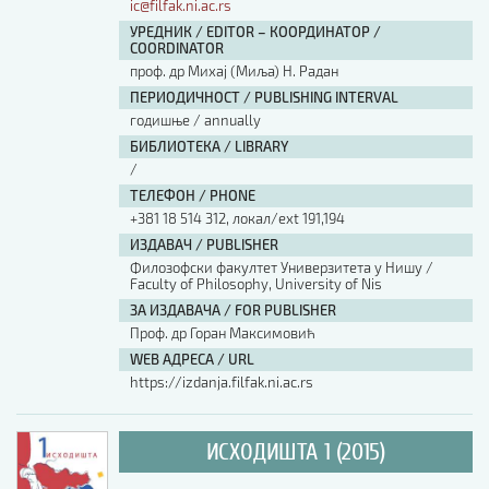
ic@filfak.ni.ac.rs
УРЕДНИК / EDITOR – КООРДИНАТОР /
COORDINATOR
проф. др Михај (Миља) Н. Радан
ПЕРИОДИЧНОСТ / PUBLISHING INTERVAL
годишње / annually
БИБЛИОТЕКА / LIBRARY
/
ТЕЛЕФОН / PHONE
+381 18 514 312, локал/ext 191,194
ИЗДАВАЧ / PUBLISHER
Филозофски факултет Универзитета у Нишу /
Faculty of Philosophy, University of Nis
ЗА ИЗДАВАЧА / FOR PUBLISHER
Проф. др Горан Максимовић
WEB АДРЕСА / URL
https://izdanja.filfak.ni.ac.rs
ИСХОДИШТА 1 (2015)