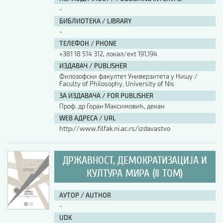
-
БИБЛИОТЕКА / LIBRARY
-
ТЕЛЕФОН / PHONE
+381 18 514 312, локал/ext 191,194
ИЗДАВАЧ / PUBLISHER
Филозофски факултет Универзитета у Нишу /
Faculty of Philosophy, University of Nis
ЗА ИЗДАВАЧА / FOR PUBLISHER
Проф. др Горан Максимовић, декан
WEB АДРЕСА / URL
http://www.filfak.ni.ac.rs/izdavastvo
ДРЖАВНОСТ, ДЕМОКРАТИЗАЦИЈА И
КУЛТУРА МИРА (II ТОМ)
АУТОР / AUTHOR
-
UDK