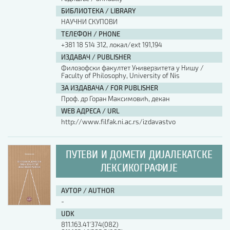
БИБЛИОТЕКА / LIBRARY
НАУЧНИ СКУПОВИ
ТЕЛЕФОН / PHONE
+381 18 514 312, локал/ext 191,194
ИЗДАВАЧ / PUBLISHER
Филозофски факултет Универзитета у Нишу /
Faculty of Philosophy, University of Nis
ЗА ИЗДАВАЧА / FOR PUBLISHER
Проф. др Горан Максимовић, декан
WEB АДРЕСА / URL
http://www.filfak.ni.ac.rs/izdavastvo
ПУТЕВИ И ДОМЕТИ ДИЈАЛЕКАТСКЕ
ЛЕКСИКОГРАФИЈЕ
АУТОР / AUTHOR
-
UDK
811.163.41'374(082)