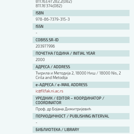
811.163.41'282.2(082)
811.16'374(082)
ISBN
978-86-7379-315-3
ISSN
-
COBISS.SR-ID
203977996
ПОЧЕТНА ГОДИНА / INITIAL YEAR
2000
АДРЕСА / ADDRESS
Ћирила и Методија 2, 18000 Ниш / 18000 Nis, 2
Cirila and Metodija
е-АДРЕСА / e-MAIL ADDRESS
ic@filfak.ni.ac.rs
УРЕДНИК / EDITOR – КООРДИНАТОР /
COORDINATOR
Проф. др Бојана Димитријевић
ПЕРИОДИЧНОСТ / PUBLISHING INTERVAL
-
БИБЛИОТЕКА / LIBRARY