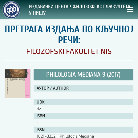
ИЗДАВАЧКИ ЦЕНТАР ФИЛОЗОФСКОГ ФАКУЛТЕТА
У НИШУ
ПРЕТРАГА ИЗДАЊА ПО КЉУЧНОЈ
СВА НАША ИЗДАЊА
РЕЧИ:
ВРСТА ИЗДАЊА:
FILOZOFSKI FAKULTET NIS
ГОДИНА ОБЈАВЉИВАЊА:
PHILOLOGIA MEDIANA 9 (2017)
ПРЕГЛЕД
АУТОР / AUTHOR
УПУТСТВА
-
UDK
УПУТСТВА
82
Правилник о издавачкој делатности
ISBN
Упутство ауторима
-
Упутство уредницима
ISSN
Изјава о ауторству
1821–3332 = Philologia Mediana
Изјава о лектури