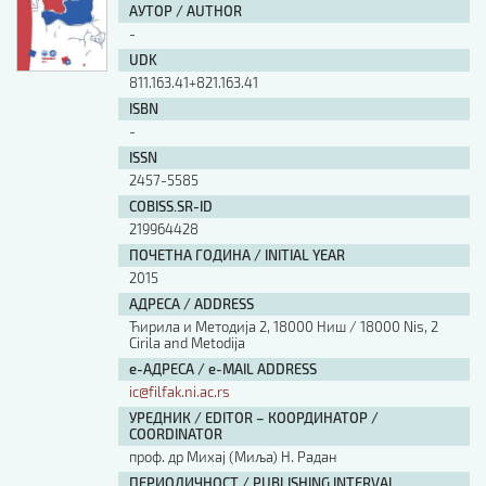
АУТОР / AUTHOR
-
UDK
811.163.41+821.163.41
ISBN
-
ISSN
2457-5585
COBISS.SR-ID
219964428
ПОЧЕТНА ГОДИНА / INITIAL YEAR
2015
АДРЕСА / ADDRESS
Ћирила и Методија 2, 18000 Ниш / 18000 Nis, 2
Cirila and Metodija
е-АДРЕСА / e-MAIL ADDRESS
ic@filfak.ni.ac.rs
УРЕДНИК / EDITOR – КООРДИНАТОР /
COORDINATOR
проф. др Михај (Миља) Н. Радан
ПЕРИОДИЧНОСТ / PUBLISHING INTERVAL