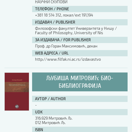
НАУЧНИ СКУПОВИ
ТЕЛЕФОН / PHONE
+381 18 514 312, локал/ext 191,194
ИЗДАВАЧ / PUBLISHER
Филозофски факултет Универзитета у Нишу /
Faculty of Philosophy, University of Nis
ЗА ИЗДАВАЧА / FOR PUBLISHER
Проф. др Горан Максимовић, декан
WEB АДРЕСА / URL
http://www.filfak.ni.ac.rs/izdavastvo
ЉУБИША МИТРОВИЋ: БИО-
БИБЛИОГРАФИЈА
АУТОР / AUTHOR
-
UDK
316:929 Митровић Љ.
012 Митровић Љ.
ISBN