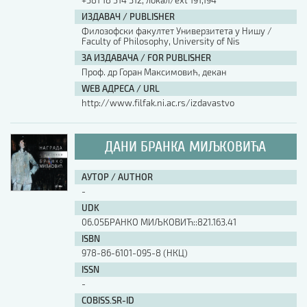
+381 18 514 312, локал/ext 191,194
ИЗДАВАЧ / PUBLISHER
Филозофски факултет Универзитета у Нишу /
Faculty of Philosophy, University of Nis
ЗА ИЗДАВАЧА / FOR PUBLISHER
Проф. др Горан Максимовић, декан
WEB АДРЕСА / URL
http://www.filfak.ni.ac.rs/izdavastvo
ДАНИ БРАНКА МИЉКОВИЋА
АУТОР / AUTHOR
-
UDK
06.05БРАНКО МИЉКОВИЋ::821.163.41
ISBN
978-86-6101-095-8 (НКЦ)
ISSN
-
COBISS.SR-ID