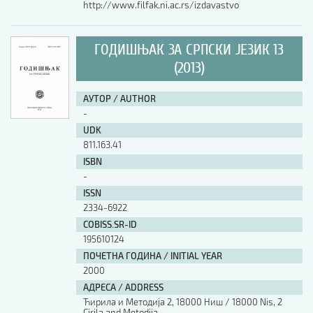
http://www.filfak.ni.ac.rs/izdavastvo
ГОДИШЊАК ЗА СРПСКИ ЈЕЗИК 13
(2013)
АУТОР / AUTHOR
-
UDK
811.163.41
ISBN
-
ISSN
2334-6922
COBISS.SR-ID
195610124
ПОЧЕТНА ГОДИНА / INITIAL YEAR
2000
АДРЕСА / ADDRESS
Ћирила и Методија 2, 18000 Ниш / 18000 Nis, 2
Cirila and Metodija