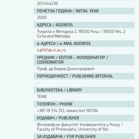
207444236
ПОЧЕТНА ГОДИНА / INITIAL YEAR
2000
АДРЕСА / ADDRESS
Ћирила и Методија 2, 18000 Ниш / 18000 Nis, 2
Cirila and Metodija
е-АДРЕСА / e-MAIL ADDRESS
ic@filfak.ni.ac.rs
УРЕДНИК / EDITOR – КООРДИНАТОР /
COORDINATOR
Проф. др Бојана Димитријевић
ПЕРИОДИЧНОСТ / PUBLISHING INTERVAL
-
БИБЛИОТЕКА / LIBRARY
ТЕМЕ
ТЕЛЕФОН / PHONE
+381 18 514 312, локал/ext 191,194
ИЗДАВАЧ / PUBLISHER
Филозофски факултет Универзитета у Нишу /
Faculty of Philosophy, University of Nis
ЗА ИЗДАВАЧА / FOR PUBLISHER