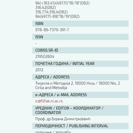
94(=163.41)(497.11)"18/18"(082)
316.42(082)
316,774:316.4(082)
94(497.11-89)"18/19"(082)
ISBN
978-86-7379-391-7
ISSN
-
COBISS.SR-ID
219502604
ПОЧЕТНА ГОДИНА / INITIAL YEAR
2012
АДРЕСА / ADDRESS
Ћирила и Методија 2, 18000 Ниш / 18000 Nis, 2
Cirila and Metodija
е-АДРЕСА / e-MAIL ADDRESS
ic@filfak.ni.ac.rs
УРЕДНИК / EDITOR – КООРДИНАТОР /
COORDINATOR
Проф. др Бојана Димитријевић
ПЕРИОДИЧНОСТ / PUBLISHING INTERVAL
годишње / annually