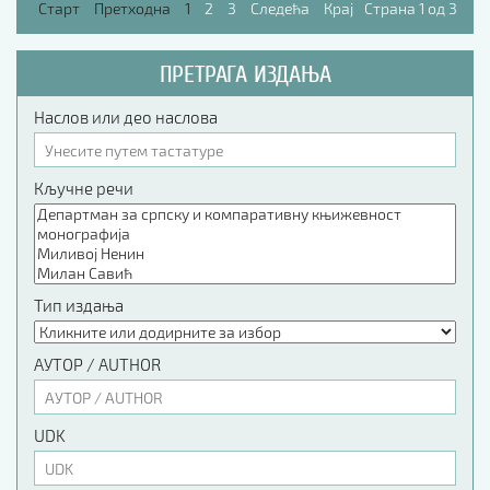
Старт
Претходна
1
2
3
Следећа
Крај
Страна 1 од 3
ПРЕТРАГА ИЗДАЊА
Наслов или део наслова
Кључне речи
Тип издања
АУТОР / AUTHOR
UDK