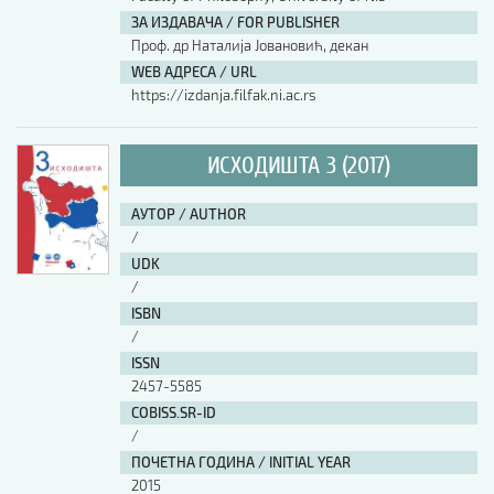
ЗА ИЗДАВАЧА / FOR PUBLISHER
АУТОР / AUTHOR
Проф. др Наталија Јовановић, декан
WEB АДРЕСА / URL
https://izdanja.filfak.ni.ac.rs
UDK
ИСХОДИШТА 3 (2017)
ISBN
АУТОР / AUTHOR
/
ISSN
UDK
/
ISBN
COBISS.SR-ID
/
ISSN
2457-5585
DOI
COBISS.SR-ID
/
ПОЧЕТНА ГОДИНА / INITIAL YEAR
2015