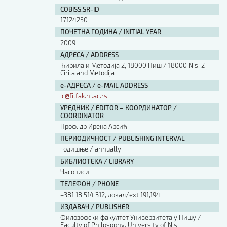
Изјава о коришћењу ауторског дела
COBISS.SR-ID
Упутство за бирање лиценце
17124250
Уговор са аутором
ПОЧЕТНА ГОДИНА / INITIAL YEAR
Логотипи
2009
Шаблон прве стране и импресума [B5, ћир]
АДРЕСА / ADDRESS
Шаблон прве стране и импресума [B5, лат]
Ћирила и Методија 2, 18000 Ниш / 18000 Nis, 2
Шаблон прве стране и импресума [B5, енг]
Cirila and Metodija
е-АДРЕСА / e-MAIL ADDRESS
Етички кодекс
ic@filfak.ni.ac.rs
УРЕДНИК / EDITOR – КООРДИНАТОР /
ПРЕТРАГА ИЗДАЊА
COORDINATOR
Проф. др Ирена Арсић
Наслов или део наслова
ПЕРИОДИЧНОСТ / PUBLISHING INTERVAL
годишње / annually
БИБЛИОТЕКА / LIBRARY
Кључне речи
Часописи
ТЕЛЕФОН / PHONE
+381 18 514 312, локал/ext 191,194
ИЗДАВАЧ / PUBLISHER
Филозофски факултет Универзитета у Нишу /
Тип издања
Faculty of Philosophy, University of Nis