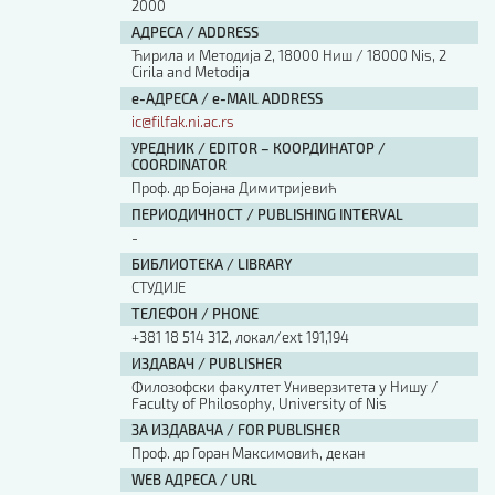
2000
АДРЕСА / ADDRESS
Ћирила и Методија 2, 18000 Ниш / 18000 Nis, 2
Cirila and Metodija
е-АДРЕСА / e-MAIL ADDRESS
ic@filfak.ni.ac.rs
УРЕДНИК / EDITOR – КООРДИНАТОР /
COORDINATOR
Проф. др Бојана Димитријевић
ПЕРИОДИЧНОСТ / PUBLISHING INTERVAL
-
БИБЛИОТЕКА / LIBRARY
СТУДИЈЕ
ТЕЛЕФОН / PHONE
+381 18 514 312, локал/ext 191,194
ИЗДАВАЧ / PUBLISHER
Филозофски факултет Универзитета у Нишу /
Faculty of Philosophy, University of Nis
ЗА ИЗДАВАЧА / FOR PUBLISHER
Проф. др Горан Максимовић, декан
WEB АДРЕСА / URL