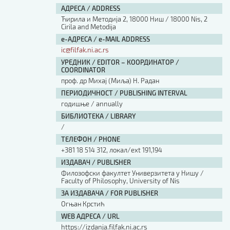
АДРЕСА / ADDRESS
Ћирила и Методија 2, 18000 Ниш / 18000 Nis, 2
Cirila and Metodija
е-АДРЕСА / e-MAIL ADDRESS
ic@filfak.ni.ac.rs
УРЕДНИК / EDITOR – КООРДИНАТОР /
COORDINATOR
проф. др Михај (Миља) Н. Радан
ПЕРИОДИЧНОСТ / PUBLISHING INTERVAL
годишње / annually
БИБЛИОТЕКА / LIBRARY
/
ТЕЛЕФОН / PHONE
+381 18 514 312, локал/ext 191,194
ИЗДАВАЧ / PUBLISHER
Филозофски факултет Универзитета у Нишу /
Faculty of Philosophy, University of Nis
ЗА ИЗДАВАЧА / FOR PUBLISHER
Огњан Крстић
WEB АДРЕСА / URL
https://izdanja.filfak.ni.ac.rs