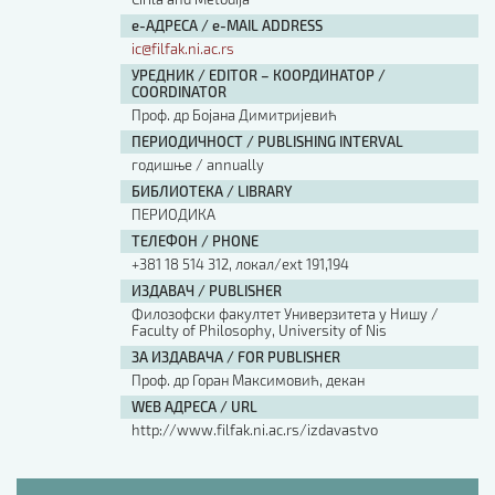
е-АДРЕСА / e-MAIL ADDRESS
ic@filfak.ni.ac.rs
УРЕДНИК / EDITOR – КООРДИНАТОР /
COORDINATOR
Проф. др Бојана Димитријевић
ПЕРИОДИЧНОСТ / PUBLISHING INTERVAL
годишње / annually
БИБЛИОТЕКА / LIBRARY
ПЕРИОДИКА
ТЕЛЕФОН / PHONE
+381 18 514 312, локал/ext 191,194
ИЗДАВАЧ / PUBLISHER
Филозофски факултет Универзитета у Нишу /
Faculty of Philosophy, University of Nis
ЗА ИЗДАВАЧА / FOR PUBLISHER
Проф. др Горан Максимовић, декан
WEB АДРЕСА / URL
http://www.filfak.ni.ac.rs/izdavastvo