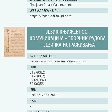
Проф. др Горан Максимовић
WEB АДРЕСА / URL
https://izdanja.filfak.ni.ac.rs
ЈЕЗИК КЊИЖЕВНОСТ
КОМУНИКАЦИЈА - ЗБОРНИК РАДОВА
- ЈЕЗИЧКА ИСТРАЖИВАЊА
АУТОР / AUTHOR
Весна Лопичић, Биљана Мишић Илић
UDK
81'27(082)
81'23(082)
82.09(082)
82.0(082)
ISBN
978-86-7379-241-5
ISSN
-