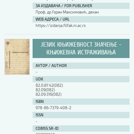
ЗА ИЗДАВАЧА / FOR PUBLISHER
Проф. др Горан Максимовић, декан
WEB АДРЕСА / URL
https://izdanja.filfak.ni.ac.rs
ЈЕЗИК КЊИЖЕВНОСТ ЗНАЧЕЊЕ -
КЊИЖЕВНА ИСТРАЖИВАЊА
АУТОР / AUTHOR
-
UDK
82.0:81’42(082)
82.09(082)
82.09:316(082)
ISBN
978-86-7379-408-2
ISSN
-
COBISS.SR-ID