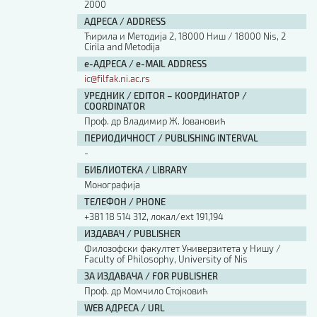
2000
АДРЕСА / ADDRESS
Ћирила и Методија 2, 18000 Ниш / 18000 Nis, 2
Cirila and Metodija
е-АДРЕСА / e-MAIL ADDRESS
ic@filfak.ni.ac.rs
УРЕДНИК / EDITOR – КООРДИНАТОР /
COORDINATOR
Проф. др Владимир Ж. Јовановић
ПЕРИОДИЧНОСТ / PUBLISHING INTERVAL
-
БИБЛИОТЕКА / LIBRARY
Монографија
ТЕЛЕФОН / PHONE
+381 18 514 312, локал/ext 191,194
ИЗДАВАЧ / PUBLISHER
Филозофски факултет Универзитета у Нишу /
Faculty of Philosophy, University of Nis
ЗА ИЗДАВАЧА / FOR PUBLISHER
Проф. др Момчило Стојковић
WEB АДРЕСА / URL