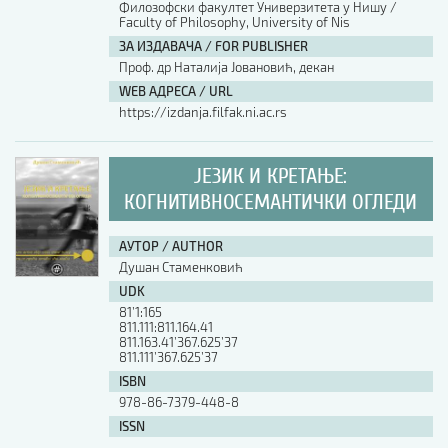
Филозофски факултет Универзитета у Нишу /
Faculty of Philosophy, University of Nis
АУТОР / AUTHOR
ЗА ИЗДАВАЧА / FOR PUBLISHER
Проф. др Наталија Јовановић, декан
WEB АДРЕСА / URL
UDK
https://izdanja.filfak.ni.ac.rs
ISBN
ЈЕЗИК И КРЕТАЊЕ:
КОГНИТИВНОСЕМАНТИЧКИ ОГЛЕДИ
ISSN
АУТОР / AUTHOR
Душан Стаменковић
UDK
COBISS.SR-ID
81’1:165
811.111:811.164.41
811.163.41’367.625’37
811.111’367.625’37
DOI
ISBN
978-86-7379-448-8
ISSN
-