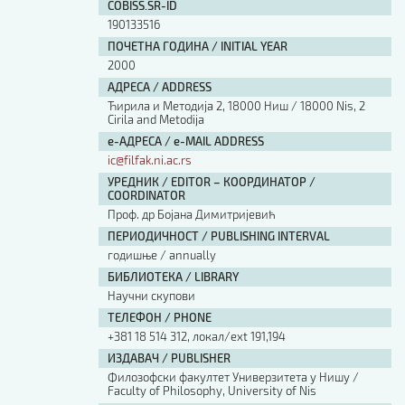
COBISS.SR-ID
190133516
ПОЧЕТНА ГОДИНА / INITIAL YEAR
2000
АДРЕСА / ADDRESS
Ћирила и Методија 2, 18000 Ниш / 18000 Nis, 2
Cirila and Metodija
е-АДРЕСА / e-MAIL ADDRESS
ic@filfak.ni.ac.rs
УРЕДНИК / EDITOR – КООРДИНАТОР /
COORDINATOR
Проф. др Бојана Димитријевић
ПЕРИОДИЧНОСТ / PUBLISHING INTERVAL
годишње / annually
БИБЛИОТЕКА / LIBRARY
Научни скупови
ТЕЛЕФОН / PHONE
+381 18 514 312, локал/ext 191,194
ИЗДАВАЧ / PUBLISHER
Филозофски факултет Универзитета у Нишу /
Faculty of Philosophy, University of Nis