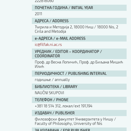
222818060
ПОЧЕТНА ГОДИНА / INITIAL YEAR
2011
АДРЕСА / ADDRESS
Ћирила и Методија 2, 18000 Ниш / 18000 Nis, 2
Cirila and Metodija
е-АДРЕСА / e-MAIL ADDRESS
ic@filfak.ni.ac.rs
УРЕДНИК / EDITOR – КООРДИНАТОР /
COORDINATOR
Проф. др Весна Лопичић, Проф. др Биљана Мишић
Илић
ПЕРИОДИЧНОСТ / PUBLISHING INTERVAL
годишње / annually
БИБЛИОТЕКА / LIBRARY
NAUČNI SKUPOVI
ТЕЛЕФОН / PHONE
+381 18 514 312, локал/ext 191,194
ИЗДАВАЧ / PUBLISHER
Филозофски факултет Универзитета у Нишу /
Faculty of Philosophy, University of Nis
ЗА ИЗДАВАЧА / FOR PUBLISHER