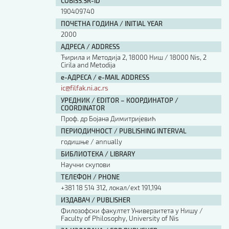
COBISS.SR-ID
190409740
ПОЧЕТНА ГОДИНА / INITIAL YEAR
2000
АДРЕСА / ADDRESS
Ћирила и Методија 2, 18000 Ниш / 18000 Nis, 2
Cirila and Metodija
е-АДРЕСА / e-MAIL ADDRESS
ic@filfak.ni.ac.rs
УРЕДНИК / EDITOR – КООРДИНАТОР /
COORDINATOR
Проф. др Бојана Димитријевић
ПЕРИОДИЧНОСТ / PUBLISHING INTERVAL
годишње / annually
БИБЛИОТЕКА / LIBRARY
Научни скупови
ТЕЛЕФОН / PHONE
+381 18 514 312, локал/ext 191,194
ИЗДАВАЧ / PUBLISHER
Филозофски факултет Универзитета у Нишу /
Faculty of Philosophy, University of Nis