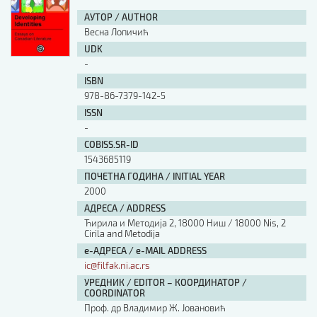
АУТОР / AUTHOR
Весна Лопичић
UDK
-
ISBN
978-86-7379-142-5
ISSN
-
COBISS.SR-ID
1543685119
ПОЧЕТНА ГОДИНА / INITIAL YEAR
2000
АДРЕСА / ADDRESS
Ћирила и Методија 2, 18000 Ниш / 18000 Nis, 2
Cirila and Metodija
е-АДРЕСА / e-MAIL ADDRESS
ic@filfak.ni.ac.rs
УРЕДНИК / EDITOR – КООРДИНАТОР /
COORDINATOR
Проф. др Владимир Ж. Јовановић