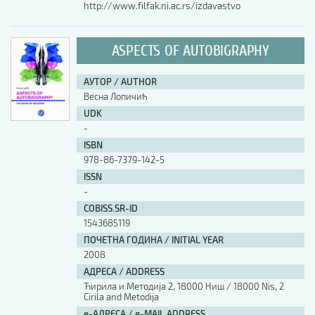
http://www.filfak.ni.ac.rs/izdavastvo
ASPECTS OF AUTOBIGRAPHY
АУТОР / AUTHOR
Весна Лопичић
UDK
-
ISBN
978-86-7379-142-5
ISSN
-
COBISS.SR-ID
1543685119
ПОЧЕТНА ГОДИНА / INITIAL YEAR
2008
АДРЕСА / ADDRESS
Ћирила и Методија 2, 18000 Ниш / 18000 Nis, 2
Cirila and Metodija
е-АДРЕСА / e-MAIL ADDRESS