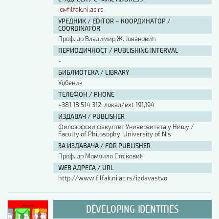
ic@filfak.ni.ac.rs
УРЕДНИК / EDITOR – КООРДИНАТОР /
COORDINATOR
Проф. др Владимир Ж. Јовановић
ПЕРИОДИЧНОСТ / PUBLISHING INTERVAL
-
БИБЛИОТЕКА / LIBRARY
Уџбеник
ТЕЛЕФОН / PHONE
+381 18 514 312, локал/ext 191,194
ИЗДАВАЧ / PUBLISHER
Филозофски факултет Универзитета у Нишу /
Faculty of Philosophy, University of Nis
ЗА ИЗДАВАЧА / FOR PUBLISHER
Проф. др Момчило Стојковић
WEB АДРЕСА / URL
http://www.filfak.ni.ac.rs/izdavastvo
DEVELOPING IDENTITIES