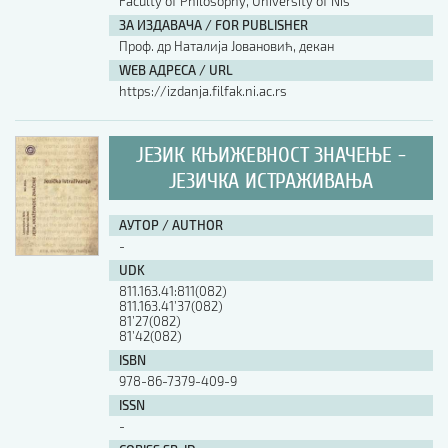
Faculty of Philosophy, University of Nis
ЗА ИЗДАВАЧА / FOR PUBLISHER
Проф. др Наталија Јовановић, декан
WEB АДРЕСА / URL
https://izdanja.filfak.ni.ac.rs
ЈЕЗИК КЊИЖЕВНОСТ ЗНАЧЕЊЕ -
ЈЕЗИЧКА ИСТРАЖИВАЊА
АУТОР / AUTHOR
-
UDK
811.163.41:811(082)
811.163.41’37(082)
81’27(082)
81’42(082)
ISBN
978-86-7379-409-9
ISSN
-