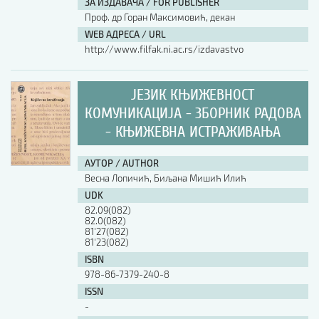
ЗА ИЗДАВАЧА / FOR PUBLISHER
Проф. др Горан Максимовић, декан
WEB АДРЕСА / URL
http://www.filfak.ni.ac.rs/izdavastvo
ЈЕЗИК КЊИЖЕВНОСТ
КОМУНИКАЦИЈА - ЗБОРНИК РАДОВА
- КЊИЖЕВНА ИСТРАЖИВАЊА
АУТОР / AUTHOR
Весна Лопичић, Биљана Мишић Илић
UDK
82.09(082)
82.0(082)
81'27(082)
81'23(082)
ISBN
978-86-7379-240-8
ISSN
-