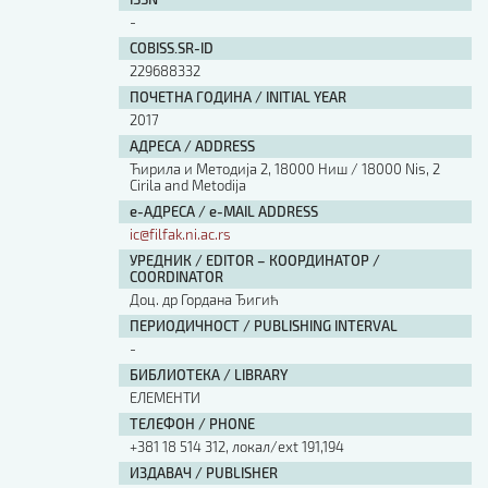
Изјава о коришћењу ауторског дела
-
Упутство за бирање лиценце
COBISS.SR-ID
Уговор са аутором
229688332
Логотипи
ПОЧЕТНА ГОДИНА / INITIAL YEAR
Шаблон прве стране и импресума [B5, ћир]
2017
Шаблон прве стране и импресума [B5, лат]
АДРЕСА / ADDRESS
Шаблон прве стране и импресума [B5, енг]
Ћирила и Методија 2, 18000 Ниш / 18000 Nis, 2
Cirila and Metodija
Етички кодекс
е-АДРЕСА / e-MAIL ADDRESS
ic@filfak.ni.ac.rs
ПРЕТРАГА ИЗДАЊА
УРЕДНИК / EDITOR – КООРДИНАТОР /
COORDINATOR
Наслов или део наслова
Доц. др Гордана Ђигић
ПЕРИОДИЧНОСТ / PUBLISHING INTERVAL
-
Кључне речи
БИБЛИОТЕКА / LIBRARY
ЕЛЕМЕНТИ
ТЕЛЕФОН / PHONE
+381 18 514 312, локал/ext 191,194
Тип издања
ИЗДАВАЧ / PUBLISHER