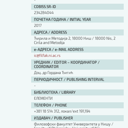
COBISS.SR-ID
234284044
ПОЧЕТНА ГОДИНА / INITIAL YEAR
2017
АДРЕСА / ADDRESS
Ћирила и Методија 2, 18000 Ниш / 18000 Nis, 2
Cirila and Metodija
е-АДРЕСА / e-MAIL ADDRESS
ic@filfak.ni.ac.rs
УРЕДНИК / EDITOR – КООРДИНАТОР /
COORDINATOR
Доц. др Гордана Ђигић
ПЕРИОДИЧНОСТ / PUBLISHING INTERVAL
-
БИБЛИОТЕКА / LIBRARY
ЕЛЕМЕНТИ
ТЕЛЕФОН / PHONE
+381 18 514 312, локал/ext 191,194
ИЗДАВАЧ / PUBLISHER
Филозофски факултет Универзитета у Нишу /