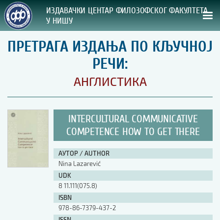
ИЗДАВАЧКИ ЦЕНТАР ФИЛОЗОФСКОГ ФАКУЛТЕТА
У НИШУ
ПРЕТРАГА ИЗДАЊА ПО КЉУЧНОЈ
СВА НАША ИЗДАЊА
РЕЧИ:
ВРСТА ИЗДАЊА:
АНГЛИСТИКА
ГОДИНА ОБЈАВЉИВАЊА:
INTERCULTURAL COMMUNICATIVE
ПРЕГЛЕД
COMPETENCE HOW TO GET THERE
УПУТСТВА
АУТОР / AUTHOR
Nina Lazarević
УПУТСТВА
UDK
Правилник о издавачкој делатности
8 11.111(075.8)
Упутство ауторима
ISBN
Упутство уредницима
978-86-7379-437-2
Изјава о ауторству
Изјава о лектури
ISSN