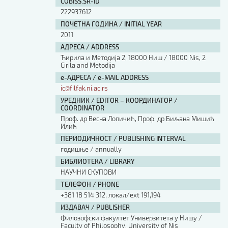
COBISS.SR-ID
222937612
ПОЧЕТНА ГОДИНА / INITIAL YEAR
2011
АДРЕСА / ADDRESS
Ћирила и Методија 2, 18000 Ниш / 18000 Nis, 2
Cirila and Metodija
е-АДРЕСА / e-MAIL ADDRESS
ic@filfak.ni.ac.rs
УРЕДНИК / EDITOR – КООРДИНАТОР /
COORDINATOR
Проф. др Весна Лопичић, Проф. др Биљана Мишић
Илић
ПЕРИОДИЧНОСТ / PUBLISHING INTERVAL
годишње / annually
БИБЛИОТЕКА / LIBRARY
НАУЧНИ СКУПОВИ
ТЕЛЕФОН / PHONE
+381 18 514 312, локал/ext 191,194
ИЗДАВАЧ / PUBLISHER
Филозофски факултет Универзитета у Нишу /
Faculty of Philosophy, University of Nis