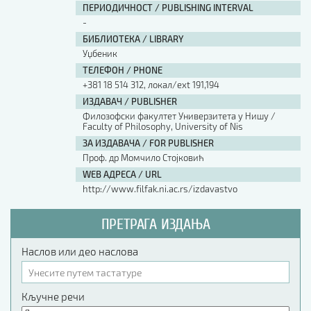
ПЕРИОДИЧНОСТ / PUBLISHING INTERVAL
-
БИБЛИОТЕКА / LIBRARY
Уџбеник
ТЕЛЕФОН / PHONE
+381 18 514 312, локал/ext 191,194
ИЗДАВАЧ / PUBLISHER
Филозофски факултет Универзитета у Нишу /
Faculty of Philosophy, University of Nis
ЗА ИЗДАВАЧА / FOR PUBLISHER
Проф. др Момчило Стојковић
WEB АДРЕСА / URL
http://www.filfak.ni.ac.rs/izdavastvo
ПРЕТРАГА ИЗДАЊА
Наслов или део наслова
Кључне речи