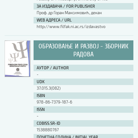
ЗА ИЗДАВАЧА / FOR PUBLISHER
АУТОР / AUTHOR
Проф. др Горан Максимовић, декан
WEB АДРЕСА / URL
http://www.filfak.ni.ac.rs/izdavastvo
UDK
ОБРАЗОВАЊЕ И РАЗВОЈ - ЗБОРНИК
ISBN
РАДОВА
АУТОР / AUTHOR
ISSN
-
UDK
37.015.3(082)
COBISS.SR-ID
ISBN
978-86-7379-187-6
ISSN
DOI
-
COBISS.SR-ID
1538880767
ПОЧЕТНА ГОДИНА / INITIAL YEAR