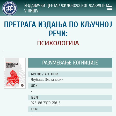
ИЗДАВАЧКИ ЦЕНТАР ФИЛОЗОФСКОГ ФАКУЛТЕТА
У НИШУ
ПРЕТРАГА ИЗДАЊА ПО КЉУЧНОЈ
СВА НАША ИЗДАЊА
РЕЧИ:
ВРСТА ИЗДАЊА:
ПСИХОЛОГИЈА
ГОДИНА ОБЈАВЉИВАЊА:
РАЗУМЕВАЊЕ КОГНИЦИЈЕ
ПРЕГЛЕД
АУТОР / AUTHOR
УПУТСТВА
Љубиша Златановић
UDK
УПУТСТВА
-
Правилник о издавачкој делатности
ISBN
Упутство ауторима
978-86-7379-216-3
Упутство уредницима
ISSN
Изјава о ауторству
-
Изјава о лектури