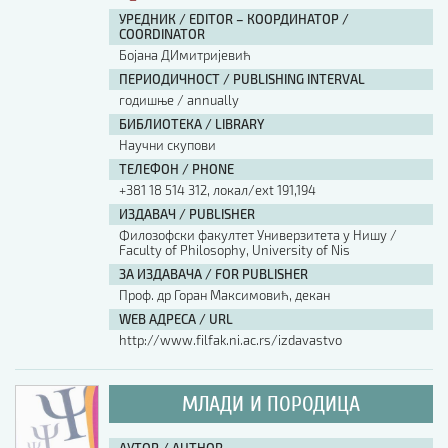
УРЕДНИК / EDITOR – КООРДИНАТОР /
COORDINATOR
Бојана ДИмитријевић
ПЕРИОДИЧНОСТ / PUBLISHING INTERVAL
годишње / annually
БИБЛИОТЕКА / LIBRARY
Научни скупови
ТЕЛЕФОН / PHONE
+381 18 514 312, локал/ext 191,194
ИЗДАВАЧ / PUBLISHER
Филозофски факултет Универзитета у Нишу /
Faculty of Philosophy, University of Nis
ЗА ИЗДАВАЧА / FOR PUBLISHER
Проф. др Горан Максимовић, декан
WEB АДРЕСА / URL
http://www.filfak.ni.ac.rs/izdavastvo
МЛАДИ И ПОРОДИЦА