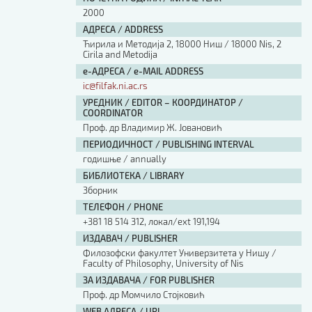
2000
АДРЕСА / ADDRESS
Ћирила и Методија 2, 18000 Ниш / 18000 Nis, 2
Cirila and Metodija
е-АДРЕСА / e-MAIL ADDRESS
ic@filfak.ni.ac.rs
УРЕДНИК / EDITOR – КООРДИНАТОР /
COORDINATOR
Проф. др Владимир Ж. Јовановић
ПЕРИОДИЧНОСТ / PUBLISHING INTERVAL
годишње / annually
БИБЛИОТЕКА / LIBRARY
Зборник
ТЕЛЕФОН / PHONE
+381 18 514 312, локал/ext 191,194
ИЗДАВАЧ / PUBLISHER
Филозофски факултет Универзитета у Нишу /
Faculty of Philosophy, University of Nis
ЗА ИЗДАВАЧА / FOR PUBLISHER
Проф. др Момчило Стојковић
WEB АДРЕСА / URL