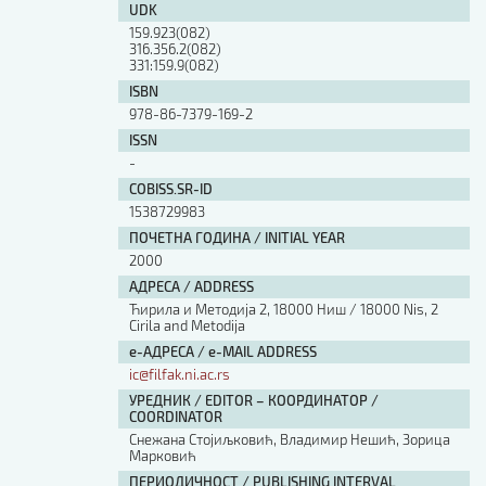
UDK
159.923(082)
316.356.2(082)
331:159.9(082)
ISBN
978-86-7379-169-2
ISSN
-
COBISS.SR-ID
1538729983
ПОЧЕТНА ГОДИНА / INITIAL YEAR
2000
АДРЕСА / ADDRESS
Ћирила и Методија 2, 18000 Ниш / 18000 Nis, 2
Cirila and Metodija
е-АДРЕСА / e-MAIL ADDRESS
ic@filfak.ni.ac.rs
УРЕДНИК / EDITOR – КООРДИНАТОР /
COORDINATOR
Снежана Стојиљковић, Владимир Нешић, Зорица
Марковић
ПЕРИОДИЧНОСТ / PUBLISHING INTERVAL