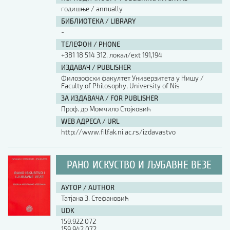
годишње / annually
БИБЛИОТЕКА / LIBRARY
-
ТЕЛЕФОН / PHONE
+381 18 514 312, локал/ext 191,194
ИЗДАВАЧ / PUBLISHER
Филозофски факултет Универзитета у Нишу /
Faculty of Philosophy, University of Nis
ЗА ИЗДАВАЧА / FOR PUBLISHER
Проф. др Момчило Стојковић
WEB АДРЕСА / URL
http://www.filfak.ni.ac.rs/izdavastvo
РАНО ИСКУСТВО И ЉУБАВНЕ ВЕЗЕ
АУТОР / AUTHOR
Татјана З. Стефановић
UDK
159.922.072
159.942.072