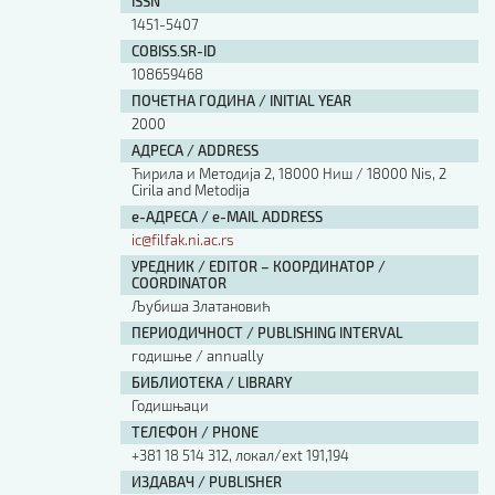
ISSN
1451-5407
COBISS.SR-ID
108659468
ПОЧЕТНА ГОДИНА / INITIAL YEAR
2000
АДРЕСА / ADDRESS
Ћирила и Методија 2, 18000 Ниш / 18000 Nis, 2
Cirila and Metodija
е-АДРЕСА / e-MAIL ADDRESS
ic@filfak.ni.ac.rs
УРЕДНИК / EDITOR – КООРДИНАТОР /
COORDINATOR
Љубиша Златановић
ПЕРИОДИЧНОСТ / PUBLISHING INTERVAL
годишње / annually
БИБЛИОТЕКА / LIBRARY
Годишњаци
ТЕЛЕФОН / PHONE
+381 18 514 312, локал/ext 191,194
ИЗДАВАЧ / PUBLISHER