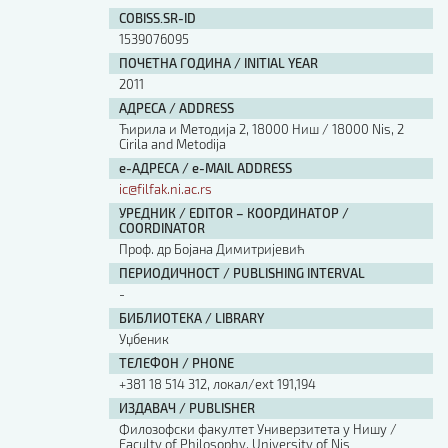
Изјава о коришћењу ауторског дела
COBISS.SR-ID
Упутство за бирање лиценце
1539076095
Уговор са аутором
ПОЧЕТНА ГОДИНА / INITIAL YEAR
Логотипи
2011
Шаблон прве стране и импресума [B5, ћир]
АДРЕСА / ADDRESS
Шаблон прве стране и импресума [B5, лат]
Ћирила и Методија 2, 18000 Ниш / 18000 Nis, 2
Шаблон прве стране и импресума [B5, енг]
Cirila and Metodija
е-АДРЕСА / e-MAIL ADDRESS
Етички кодекс
ic@filfak.ni.ac.rs
УРЕДНИК / EDITOR – КООРДИНАТОР /
ПРЕТРАГА ИЗДАЊА
COORDINATOR
Проф. др Бојана Димитријевић
Наслов или део наслова
ПЕРИОДИЧНОСТ / PUBLISHING INTERVAL
-
БИБЛИОТЕКА / LIBRARY
Кључне речи
Уџбеник
ТЕЛЕФОН / PHONE
+381 18 514 312, локал/ext 191,194
ИЗДАВАЧ / PUBLISHER
Филозофски факултет Универзитета у Нишу /
Тип издања
Faculty of Philosophy, University of Nis