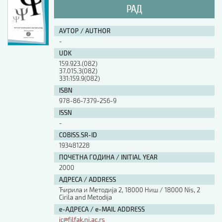
РАД
АУТОР / AUTHOR
-
UDK
159.923.(082)
37.015.3(082)
331:159.9(082)
ISBN
978-86-7379-256-9
ISSN
-
COBISS.SR-ID
193481228
ПОЧЕТНА ГОДИНА / INITIAL YEAR
2000
АДРЕСА / ADDRESS
Ћирила и Методија 2, 18000 Ниш / 18000 Nis, 2
Cirila and Metodija
е-АДРЕСА / e-MAIL ADDRESS
ic@filfak.ni.ac.rs