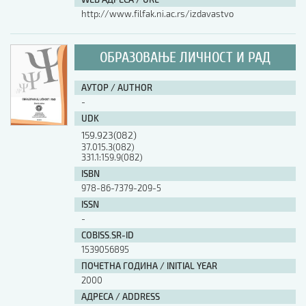
http://www.filfak.ni.ac.rs/izdavastvo
ОБРАЗОВАЊЕ ЛИЧНОСТ И РАД
АУТОР / AUTHOR
-
UDK
159.923(082)
37.015.3(082)
331.1:159.9(082)
ISBN
978-86-7379-209-5
ISSN
-
COBISS.SR-ID
1539056895
ПОЧЕТНА ГОДИНА / INITIAL YEAR
2000
АДРЕСА / ADDRESS