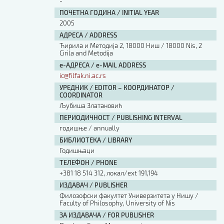
-
ПОЧЕТНА ГОДИНА / INITIAL YEAR
2005
АДРЕСА / ADDRESS
Ћирила и Методија 2, 18000 Ниш / 18000 Nis, 2
Cirila and Metodija
е-АДРЕСА / e-MAIL ADDRESS
ic@filfak.ni.ac.rs
УРЕДНИК / EDITOR – КООРДИНАТОР /
COORDINATOR
Љубиша Златановић
ПЕРИОДИЧНОСТ / PUBLISHING INTERVAL
годишње / annually
БИБЛИОТЕКА / LIBRARY
Годишњаци
ТЕЛЕФОН / PHONE
+381 18 514 312, локал/ext 191,194
ИЗДАВАЧ / PUBLISHER
Филозофски факултет Универзитета у Нишу /
Faculty of Philosophy, University of Nis
ЗА ИЗДАВАЧА / FOR PUBLISHER