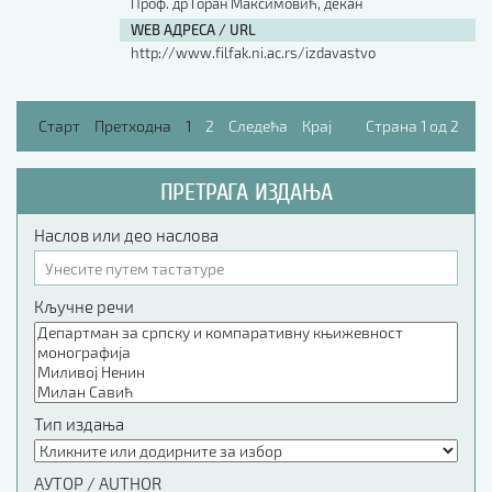
Проф. др Горан Максимовић, декан
WEB АДРЕСА / URL
http://www.filfak.ni.ac.rs/izdavastvo
Старт
Претходна
1
2
Следећа
Крај
Страна 1 од 2
ПРЕТРАГА ИЗДАЊА
Наслов или део наслова
Кључне речи
Тип издања
АУТОР / AUTHOR