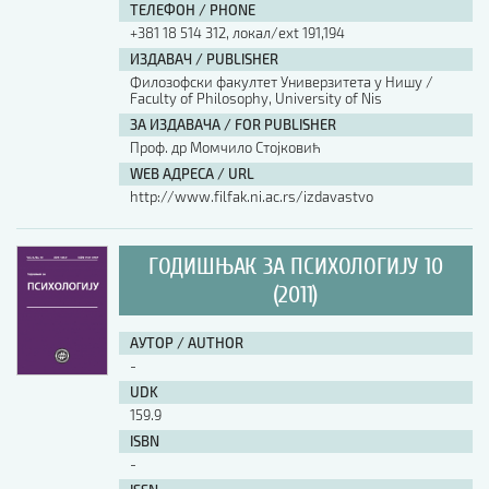
ТЕЛЕФОН / PHONE
+381 18 514 312, локал/ext 191,194
ИЗДАВАЧ / PUBLISHER
Филозофски факултет Универзитета у Нишу /
Faculty of Philosophy, University of Nis
ЗА ИЗДАВАЧА / FOR PUBLISHER
Проф. др Момчило Стојковић
WEB АДРЕСА / URL
http://www.filfak.ni.ac.rs/izdavastvo
ГОДИШЊАК ЗА ПСИХОЛОГИЈУ 10
(2011)
АУТОР / AUTHOR
-
UDK
159.9
ISBN
-