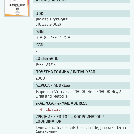
АУТОР / AUTHOR
-
UDK
159.922.8.072(082)
316.356.2(082)
ISBN
978-86-7379-170-8
ISSN
-
COBISS.SR-ID
1538729215
ПОЧЕТНА ГОДИНА / INITIAL YEAR
2000
АДРЕСА / ADDRESS
Ћирила и Методија 2, 18000 Ниш / 18000 Nis, 2
Cirila and Metodija
е-АДРЕСА / e-MAIL ADDRESS
ic@filfak.ni.ac.rs
УРЕДНИК / EDITOR – КООРДИНАТОР /
COORDINATOR
Јелисавета Тодоровић, Снежана Видановић, Весна
Анђелковић