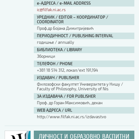
е-АДРЕСА / e-MAIL ADDRESS
ic@filfak.ni.ac.rs
УРЕДНИК / EDITOR – КООРДИНАТОР /
COORDINATOR
Проф.др Бојана Димитријевић
ПЕРИОДИЧНОСТ / PUBLISHING INTERVAL
годишње / annually
БИБЛИОТЕКА / LIBRARY
Зборници
ТЕЛЕФОН / PHONE
+381 18 514 312, локал/ext 191,194
ИЗДАВАЧ / PUBLISHER
Филозофски факултет Универзитета у Нишу /
Faculty of Philosophy, University of Nis
ЗА ИЗДАВАЧА / FOR PUBLISHER
Проф. др Горан Максимовић, декан
WEB АДРЕСА / URL
http://www.filfak.ni.ac.rs/izdavastvo
ЛИЧНОСТ И ОБРАЗОВНО ВАСПИТНИ