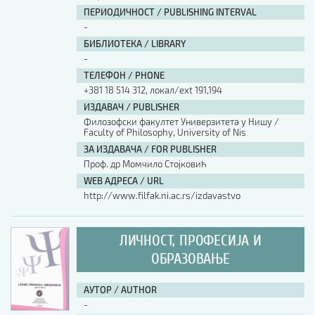
ПЕРИОДИЧНОСТ / PUBLISHING INTERVAL
-
БИБЛИОТЕКА / LIBRARY
-
ТЕЛЕФОН / PHONE
+381 18 514 312, локал/ext 191,194
ИЗДАВАЧ / PUBLISHER
Филозофски факултет Универзитета у Нишу /
Faculty of Philosophy, University of Nis
ЗА ИЗДАВАЧА / FOR PUBLISHER
Проф. др Момчило Стојковић
WEB АДРЕСА / URL
http://www.filfak.ni.ac.rs/izdavastvo
ЛИЧНОСТ, ПРОФЕСИЈА И
ОБРАЗОВАЊЕ
АУТОР / AUTHOR
-