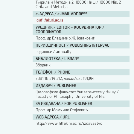
Ћирила и Методија 2, 18000 Ниш / 18000 Nis, 2
Cirila and Metodija
е-АДРЕСА / e-MAIL ADDRESS
ic@filfak.ni.ac.rs
УРЕДНИК / EDITOR – КООРДИНАТОР /
COORDINATOR
Проф. др Владимир Ж. Јовановић
ПЕРИОДИЧНОСТ / PUBLISHING INTERVAL
годишње / annually
БИБЛИОТЕКА / LIBRARY
Зборник
ТЕЛЕФОН / PHONE
+381 18 514 312, локал/ext 191,194
ИЗДАВАЧ / PUBLISHER
Филозофски факултет Универзитета у Нишу /
Faculty of Philosophy, University of Nis
ЗА ИЗДАВАЧА / FOR PUBLISHER
Проф. др Момчило Стојковић
WEB АДРЕСА / URL
http://www.filfak.ni.ac.rs/izdavastvo