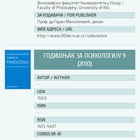
Филозофски факултет Универзитета у Нишу /
Faculty of Philosophy, University of Nis
ЗА ИЗДАВАЧА / FOR PUBLISHER
Проф. др Горан Максимовић, декан
WEB АДРЕСА / URL
http://www.filfak.ni.ac.rs/izdavastvo
ГОДИШЊАК ЗА ПСИХОЛОГИЈУ 9
(2010)
АУТОР / AUTHOR
-
UDK
159.9
ISBN
-
ISSN
1451-5407
COBISS.SR-ID