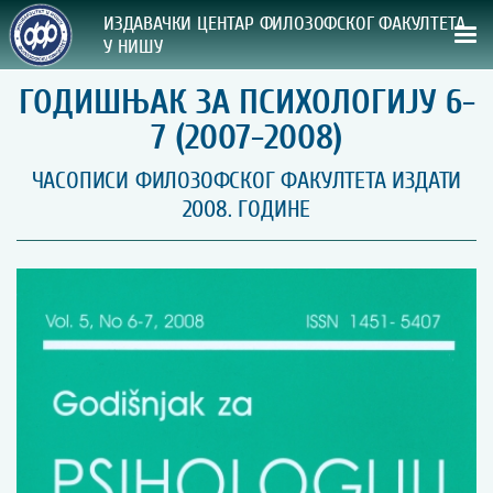
ИЗДАВАЧКИ ЦЕНТАР ФИЛОЗОФСКОГ ФАКУЛТЕТА
У НИШУ
ГОДИШЊАК ЗА ПСИХОЛОГИЈУ 6-
СВА НАША ИЗДАЊА
7 (2007-2008)
ВРСТА ИЗДАЊА:
ЧАСОПИСИ ФИЛОЗОФСКОГ ФАКУЛТЕТА ИЗДАТИ
2008. ГОДИНЕ
ГОДИНА ОБЈАВЉИВАЊА:
ПРЕГЛЕД
УПУТСТВА
УПУТСТВА
Правилник о издавачкој делатности
Упутство ауторима
Упутство уредницима
Изјава о ауторству
Изјава о лектури