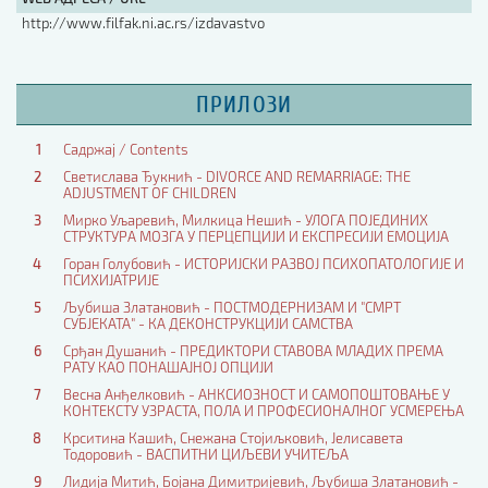
http://www.filfak.ni.ac.rs/izdavastvo
ПРИЛОЗИ
1
Садржај / Contents
2
Светислава Ђукнић - DIVORCE AND REMARRIAGE: THE
ADJUSTMENT OF CHILDREN
3
Мирко Уљаревић, Милкица Нешић - УЛОГА ПОЈЕДИНИХ
СТРУКТУРА МОЗГА У ПЕРЦЕПЦИЈИ И ЕКСПРЕСИЈИ ЕМОЦИЈА
4
Горан Голубовић - ИСТОРИЈСКИ РАЗВОЈ ПСИХОПАТОЛОГИЈЕ И
ПСИХИЈАТРИЈЕ
5
Љубиша Златановић - ПОСТМОДЕРНИЗАМ И "СМРТ
СУБЈЕКАТА" - КА ДЕКОНСТРУКЦИЈИ САМСТВА
6
Срђан Душанић - ПРЕДИКТОРИ СТАВОВА МЛАДИХ ПРЕМА
РАТУ КАО ПОНАШАЈНОЈ ОПЦИЈИ
7
Весна Анђелковић - АНКСИОЗНОСТ И САМОПОШТОВАЊЕ У
КОНТЕКСТУ УЗРАСТА, ПОЛА И ПРОФЕСИОНАЛНОГ УСМЕРЕЊА
8
Крситина Кашић, Снежана Стојиљковић, Јелисавета
Тодоровић - ВАСПИТНИ ЦИЉЕВИ УЧИТЕЉА
9
Лидија Митић, Бојана Димитријевић, Љубиша Златановић -