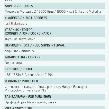
АДРЕСА / ADDRESS
Ћирила и Методија 2, 18000 Ниш / 18000 Nis, 2 Cirila and Metodija
е-АДРЕСА / e-MAIL ADDRESS
ic@filfak.ni.ac.rs
УРЕДНИК / EDITOR
КООРДИНАТОР / COORDINATOR
Љубиша Златановић
ПЕРИОДИЧНОСТ / PUBLISHING INTERVAL
годишње / annually
БИБЛИОТЕКА / LIBRARY
Годишњаци
ТЕЛЕФОН / PHONE
+381 18 514 312, локал/ext 191,194
ИЗДАВАЧ / PUBLISHER
Филозофски факултет Универзитета у Нишу / Faculty of
Philosophy, University of Nis
ЗА ИЗДАВАЧА / FOR PUBLISHER
Проф. др Горан Максимовић, декан
WEB АДРЕСА / URL