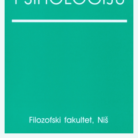
Изјава о коришћењу ауторског дела
Упутство за бирање лиценце
Уговор са аутором
Логотипи
Шаблон прве стране и импресума [B5, ћир]
Шаблон прве стране и импресума [B5, лат]
Шаблон прве стране и импресума [B5, енг]
Етички кодекс
ПРЕТРАГА ИЗДАЊА
Наслов или део наслова
Кључне речи
Тип издања