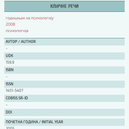
КЉУЧНЕ РЕЧИ
АУТОР / AUTHOR
годишњак за психологију
2008
UDK
психологија
АУТОР / AUTHOR
-
ISBN
UDK
159.9
ISSN
ISBN
-
ISSN
COBISS.SR-ID
1451-5407
COBISS.SR-ID
-
DOI
DOI
ПОЧЕТНА ГОДИНА / INITIAL YEAR
2005