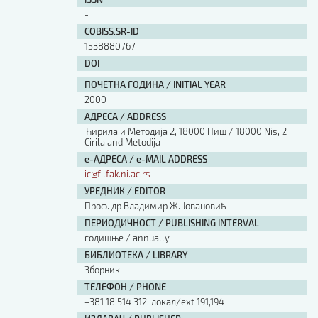
Изјава о коришћењу ауторског дела
-
Упутство за бирање лиценце
COBISS.SR-ID
Уговор са аутором
1538880767
Логотипи
DOI
Шаблон прве стране и импресума [B5, ћир]
ПОЧЕТНА ГОДИНА / INITIAL YEAR
Шаблон прве стране и импресума [B5, лат]
2000
Шаблон прве стране и импресума [B5, енг]
АДРЕСА / ADDRESS
Етички кодекс
Ћирила и Методија 2, 18000 Ниш / 18000 Nis, 2
Cirila and Metodija
ПРЕТРАГА ИЗДАЊА
е-АДРЕСА / e-MAIL ADDRESS
ic@filfak.ni.ac.rs
Наслов или део наслова
УРЕДНИК / EDITOR
Проф. др Владимир Ж. Јовановић
ПЕРИОДИЧНОСТ / PUBLISHING INTERVAL
Кључне речи
годишње / annually
БИБЛИОТЕКА / LIBRARY
Зборник
ТЕЛЕФОН / PHONE
+381 18 514 312, локал/ext 191,194
Тип издања