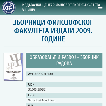
ИЗДАВАЧКИ ЦЕНТАР ФИЛОЗОФСКОГ ФАКУЛТЕТА
У НИШУ
ЗБОРНИЦИ ФИЛОЗОФСКОГ
СВА НАША ИЗДАЊА
ФАКУЛТЕТА ИЗДАТИ 2009.
ВРСТА ИЗДАЊА:
ГОДИНЕ
ГОДИНА ОБЈАВЉИВАЊА:
ОБРАЗОВАЊЕ И РАЗВОЈ - ЗБОРНИК
ПРЕГЛЕД
РАДОВА
УПУТСТВА
АУТОР / AUTHOR
-
УПУТСТВА
UDK
Правилник о издавачкој делатности
37.015.3(082)
Упутство ауторима
ISBN
Упутство уредницима
978-86-7379-187-6
Изјава о ауторству
Изјава о лектури
ISSN