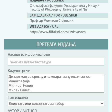
ИЗДАВАЧ / PUBLISHER
Филозофски факултет Универзитета у Нишу /
Faculty of Philosophy, University of Nis
АУТОР / AUTHOR
ЗА ИЗДАВАЧА / FOR PUBLISHER
Проф. др Момчило Стојковић
UDK
WEB АДРЕСА / URL
http://www.filfak.ni.ac.rs/izdavastvo
ISBN
ПРЕТРАГА ИЗДАЊА
Наслов или део наслова
ISSN
Кључне речи
COBISS.SR-ID
DOI
Тип издања
АУТОР / AUTHOR