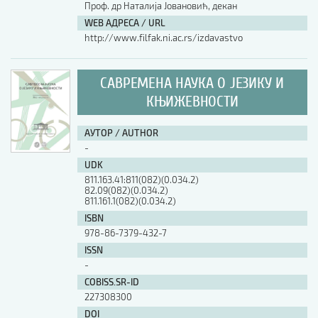
Проф. др Наталија Јовановић, декан
WEB АДРЕСА / URL
http://www.filfak.ni.ac.rs/izdavastvo
САВРЕМЕНА НАУКА О ЈЕЗИКУ И
КЊИЖЕВНОСТИ
АУТОР / AUTHOR
-
UDK
811.163.41:811(082)(0.034.2)
82.09(082)(0.034.2)
811.161.1(082)(0.034.2)
ISBN
978-86-7379-432-7
ISSN
-
COBISS.SR-ID
227308300
DOI