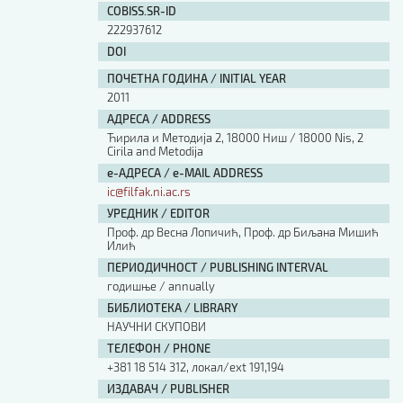
COBISS.SR-ID
222937612
DOI
ПОЧЕТНА ГОДИНА / INITIAL YEAR
2011
АДРЕСА / ADDRESS
Ћирила и Методија 2, 18000 Ниш / 18000 Nis, 2
Cirila and Metodija
е-АДРЕСА / e-MAIL ADDRESS
ic@filfak.ni.ac.rs
УРЕДНИК / EDITOR
Проф. др Весна Лопичић, Проф. др Биљана Мишић
Илић
ПЕРИОДИЧНОСТ / PUBLISHING INTERVAL
годишње / annually
БИБЛИОТЕКА / LIBRARY
НАУЧНИ СКУПОВИ
ТЕЛЕФОН / PHONE
+381 18 514 312, локал/ext 191,194
ИЗДАВАЧ / PUBLISHER