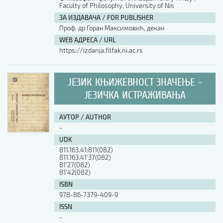
Faculty of Philosophy, University of Nis
ЗА ИЗДАВАЧА / FOR PUBLISHER
АУТОР / AUTHOR
Проф. др Горан Максимовић, декан
WEB АДРЕСА / URL
https://izdanja.filfak.ni.ac.rs
UDK
ЈЕЗИК КЊИЖЕВНОСТ ЗНАЧЕЊЕ -
ISBN
ЈЕЗИЧКА ИСТРАЖИВАЊА
ISSN
АУТОР / AUTHOR
-
UDK
COBISS.SR-ID
811.163.41:811(082)
811.163.41’37(082)
81’27(082)
81’42(082)
DOI
ISBN
978-86-7379-409-9
ISSN
-