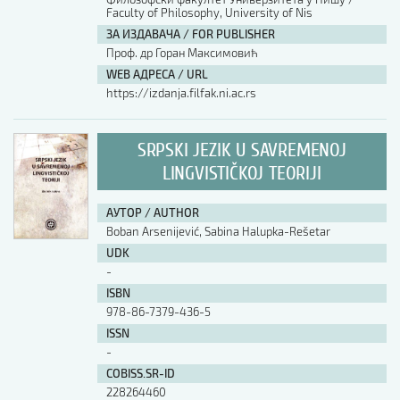
Faculty of Philosophy, University of Nis
ЗА ИЗДАВАЧА / FOR PUBLISHER
Проф. др Горан Максимовић
WEB АДРЕСА / URL
https://izdanja.filfak.ni.ac.rs
SRPSKI JEZIK U SAVREMENOJ
LINGVISTIČKOJ TEORIJI
АУТОР / AUTHOR
Boban Arsenijević, Sabina Halupka-Rešetar
UDK
-
ISBN
978-86-7379-436-5
ISSN
-
COBISS.SR-ID
228264460