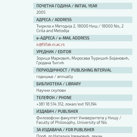
ПОЧЕТНА ГОДИНА / INITIAL YEAR
2005
АДРЕСА / ADDRESS
Ћирила и Методија 2, 18000 Ниш / 18000 Nis, 2
Cirila and Metodija
е-АДРЕСА / e-MAIL ADDRESS
ic@filfak.ni.ac.rs
УРЕДНИК / EDITOR
Зорица Марковић, Миросава Ђуришић Бојановић,
Гродана Ђигић
ПЕРИОДИЧНОСТ / PUBLISHING INTERVAL
годишње / annually
БИБЛИОТЕКА / LIBRARY
Научни скупови
ТЕЛЕФОН / PHONE
+381 18 514 312, локал/ext 191,194
ИЗДАВАЧ / PUBLISHER
Филозофски факултет Универзитета у Нишу /
Faculty of Philosophy, University of Nis
ЗА ИЗДАВАЧА / FOR PUBLISHER
Проф. др Наталија Јовановић, декан