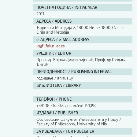
ПОЧЕТНА ГОДИНА / INITIAL YEAR
2011
АДРЕСА / ADDRESS
Ћирила и Методија 2, 18000 Ниш / 18000 Nis, 2
Cirila and Metodija
е-АДРЕСА / e-MAIL ADDRESS
ic@filfak.ni.ac.rs
УРЕДНИК / EDITOR
Проф. др Бојана Димитријевић, Проф. др Гордана
Ђигић
ПЕРИОДИЧНОСТ / PUBLISHING INTERVAL
годишње / annually
БИБЛИОТЕКА / LIBRARY
-
ТЕЛЕФОН / PHONE
+381 18 514 312, локал/ext 191,194
ИЗДАВАЧ / PUBLISHER
Филозофски факултет Универзитета у Нишу /
Faculty of Philosophy, University of Nis
ЗА ИЗДАВАЧА / FOR PUBLISHER