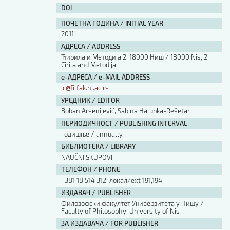
DOI
ПОЧЕТНА ГОДИНА / INITIAL YEAR
2011
АДРЕСА / ADDRESS
Ћирила и Методија 2, 18000 Ниш / 18000 Nis, 2
Cirila and Metodija
е-АДРЕСА / e-MAIL ADDRESS
ic@filfak.ni.ac.rs
УРЕДНИК / EDITOR
Boban Arsenijević, Sabina Halupka-Rešetar
ПЕРИОДИЧНОСТ / PUBLISHING INTERVAL
годишње / annually
БИБЛИОТЕКА / LIBRARY
NAUČNI SKUPOVI
ТЕЛЕФОН / PHONE
+381 18 514 312, локал/ext 191,194
ИЗДАВАЧ / PUBLISHER
Филозофски факултет Универзитета у Нишу /
Faculty of Philosophy, University of Nis
ЗА ИЗДАВАЧА / FOR PUBLISHER