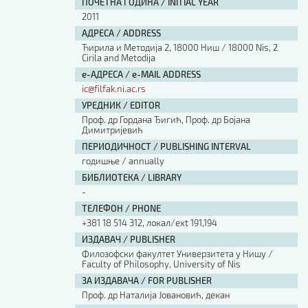
ПОЧЕТНА ГОДИНА / INITIAL YEAR
2011
АДРЕСА / ADDRESS
Ћирила и Методија 2, 18000 Ниш / 18000 Nis, 2
Cirila and Metodija
е-АДРЕСА / e-MAIL ADDRESS
ic@filfak.ni.ac.rs
УРЕДНИК / EDITOR
Проф. др Гордана Ђигић, Проф. др Бојана
Димитријевић
ПЕРИОДИЧНОСТ / PUBLISHING INTERVAL
годишње / annually
БИБЛИОТЕКА / LIBRARY
-
ТЕЛЕФОН / PHONE
+381 18 514 312, локал/ext 191,194
ИЗДАВАЧ / PUBLISHER
Филозофски факултет Универзитета у Нишу /
Faculty of Philosophy, University of Nis
ЗА ИЗДАВАЧА / FOR PUBLISHER
Проф. др Наталија Јовановић, декан