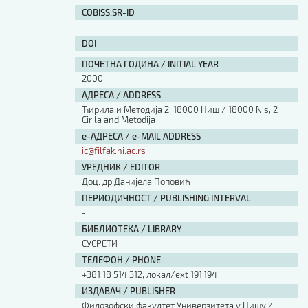
Изјава о коришћењу ауторског дела
COBISS.SR-ID
Упутство за бирање лиценце
-
Уговор са аутором
DOI
Логотипи
ПОЧЕТНА ГОДИНА / INITIAL YEAR
Шаблон прве стране и импресума [B5, ћир]
2000
Шаблон прве стране и импресума [B5, лат]
АДРЕСА / ADDRESS
Шаблон прве стране и импресума [B5, енг]
Ћирила и Методија 2, 18000 Ниш / 18000 Nis, 2
Етички кодекс
Cirila and Metodija
е-АДРЕСА / e-MAIL ADDRESS
ic@filfak.ni.ac.rs
ПРЕТРАГА ИЗДАЊА
УРЕДНИК / EDITOR
Наслов или део наслова
Доц. др Данијела Поповић
ПЕРИОДИЧНОСТ / PUBLISHING INTERVAL
-
Кључне речи
БИБЛИОТЕКА / LIBRARY
СУСРЕТИ
ТЕЛЕФОН / PHONE
+381 18 514 312, локал/ext 191,194
ИЗДАВАЧ / PUBLISHER
Тип издања
Филозофски факултет Универзитета у Нишу /