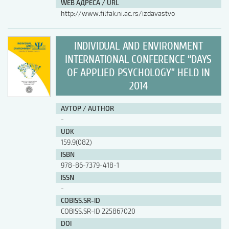
WEB АДРЕСА / URL
http://www.filfak.ni.ac.rs/izdavastvo
INDIVIDUAL AND ENVIRONMENT
INTERNATIONAL CONFERENCE “DAYS
OF APPLIED PSYCHOLOGY” HELD IN
2014
АУТОР / AUTHOR
-
UDK
159.9(082)
ISBN
978-86-7379-418-1
ISSN
-
COBISS.SR-ID
COBISS.SR-ID 225867020
DOI