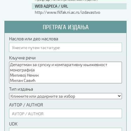
WEB АДРЕСА / URL
http://www.filfak.ni.ac.rs/izdavastvo
ПРЕТРАГА ИЗДАЊА
Наслов или део наслова
Кључне речи
Тип издања
АУТОР / AUTHOR
UDK