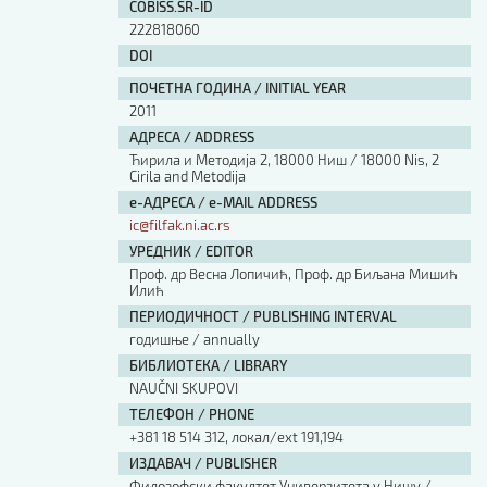
COBISS.SR-ID
222818060
DOI
ПОЧЕТНА ГОДИНА / INITIAL YEAR
2011
АДРЕСА / ADDRESS
Ћирила и Методија 2, 18000 Ниш / 18000 Nis, 2
Cirila and Metodija
е-АДРЕСА / e-MAIL ADDRESS
ic@filfak.ni.ac.rs
УРЕДНИК / EDITOR
Проф. др Весна Лопичић, Проф. др Биљана Мишић
Илић
ПЕРИОДИЧНОСТ / PUBLISHING INTERVAL
годишње / annually
БИБЛИОТЕКА / LIBRARY
NAUČNI SKUPOVI
ТЕЛЕФОН / PHONE
+381 18 514 312, локал/ext 191,194
ИЗДАВАЧ / PUBLISHER
Филозофски факултет Универзитета у Нишу /