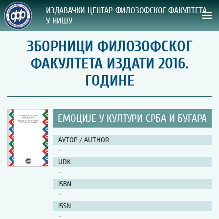
ИЗДАВАЧКИ ЦЕНТАР ФИЛОЗОФСКОГ ФАКУЛТЕТА
У НИШУ
ЗБОРНИЦИ ФИЛОЗОФСКОГ
СВА НАША ИЗДАЊА
ФАКУЛТЕТА ИЗДАТИ 2016.
ВРСТА ИЗДАЊА:
ГОДИНЕ
ГОДИНА ОБЈАВЉИВАЊА:
ЕМОЦИЈЕ У КУЛТУРИ СРБА И БУГАРА
ПРЕГЛЕД
АУТОР / AUTHOR
УПУТСТВА
-
UDK
УПУТСТВА
-
Правилник о издавачкој делатности
ISBN
Упутство ауторима
-
Упутство уредницима
ISSN
Изјава о ауторству
-
Изјава о лектури