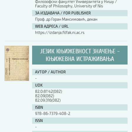
Филозофски факултет Универзитета у Нишу /
Faculty of Philosophy, University of Nis
ЗА ИЗДАВАЧА / FOR PUBLISHER
Проф. др Горан Максимовић, декан
WEB АДРЕСА / URL
https://izdanja.filfak.ni.ac.rs
ЈЕЗИК КЊИЖЕВНОСТ ЗНАЧЕЊЕ -
КЊИЖЕВНА ИСТРАЖИВАЊА
АУТОР / AUTHOR
-
UDK
82.0:81’42(082)
82.09(082)
82.09:316(082)
ISBN
978-86-7379-408-2
ISSN
-