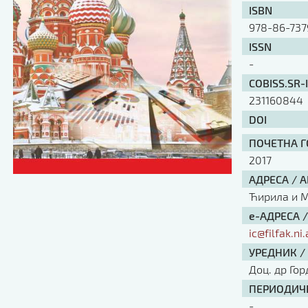
ISBN
978-86-737
ISSN
-
COBISS.SR-
231160844
DOI
ПОЧЕТНА ГО
2017
АДРЕСА / 
Ћирила и Ме
е-АДРЕСА 
ic@filfak.ni.
УРЕДНИК /
Доц. др Го
ПЕРИОДИЧН
-