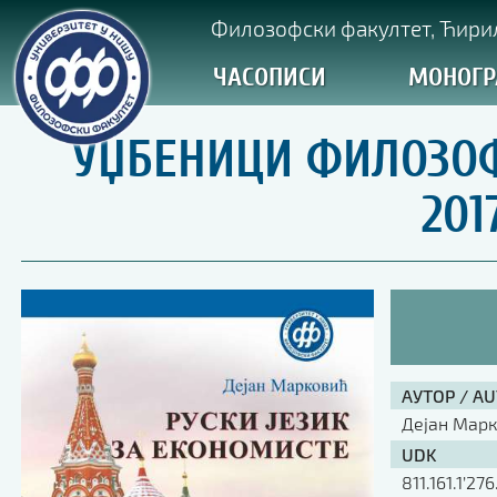
Филозофски факултет, Ћирил
ЧАСОПИСИ
МОНОГР
УЏБЕНИЦИ ФИЛОЗОФ
201
АУТОР / A
Дејан Мар
UDK
811.161.1’27