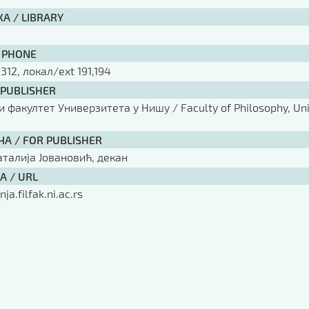
А / LIBRARY
 PHONE
 312, локал/ext 191,194
 PUBLISHER
факултет Универзитета у Нишу / Faculty of Philosophy, Univ
ЧА / FOR PUBLISHER
аталија Јовановић, декан
А / URL
nja.filfak.ni.ac.rs