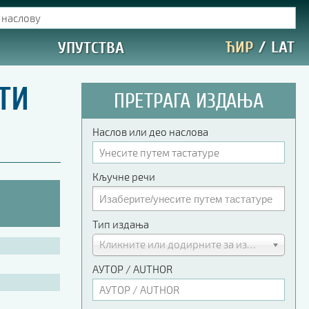
ЋИР
/
LAT
УПУТСТВА
ТИ
ПРЕТРАГА ИЗДАЊА
Наслов или део наслова
Кључне речи
Тип издања
Кликните или додирните за избор
АУТОР / AUTHOR