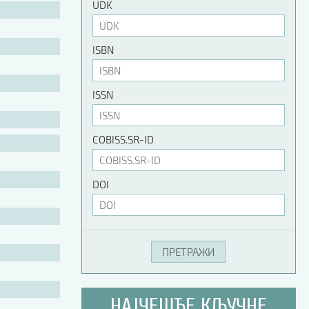
UDK
ISBN
ISSN
COBISS.SR-ID
DOI
НАЈЧЕШЋЕ КЉУЧНЕ