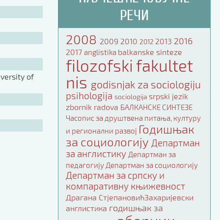
РЕЧИ
2008
2016
2009
2010
2013
2012
2017
balkanske sinteze
anglistika
filozofski fakultet
ersity of
nis
godisnjak za sociologiju
psihologija
srpski jezik
sociologija
zbornik radova
БАЛКАНСКЕ СИНТЕЗЕ
Часопис за друштвена питања, културу
Годишњак
и регионални развој
за социологију
Департман
за англистику
Департман за
педагогију
Департман за социологију
Департман за српску и
компаративну књижевност
Драгана СтјепановићЗахаријевски
годишњак за
англистика