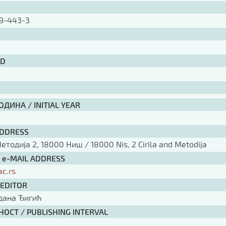
9-443-3
ID
ДИНА / INITIAL YEAR
ADDRESS
тодија 2, 18000 Ниш / 18000 Nis, 2 Cirila and Metodija
/ e-MAIL ADDRESS
ac.rs
 EDITOR
рдана Ђигић
ОСТ / PUBLISHING INTERVAL