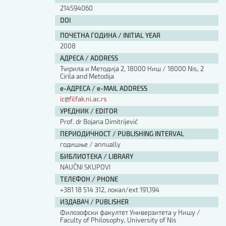
214594060
DOI
ПОЧЕТНА ГОДИНА / INITIAL YEAR
2008
АДРЕСА / ADDRESS
Ћирила и Методија 2, 18000 Ниш / 18000 Nis, 2
Cirila and Metodija
е-АДРЕСА / e-MAIL ADDRESS
ic@filfak.ni.ac.rs
УРЕДНИК / EDITOR
Prof. dr Bojana Dimitrijević
ПЕРИОДИЧНОСТ / PUBLISHING INTERVAL
годишње / annually
БИБЛИОТЕКА / LIBRARY
NAUČNI SKUPOVI
ТЕЛЕФОН / PHONE
+381 18 514 312, локал/ext 191,194
ИЗДАВАЧ / PUBLISHER
Филозофски факултет Универзитета у Нишу /
Faculty of Philosophy, University of Nis