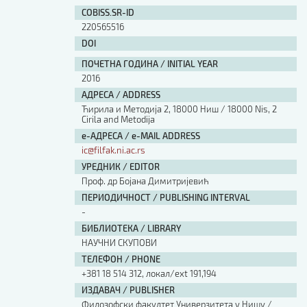
Изјава о коришћењу ауторског дела
COBISS.SR-ID
Упутство за бирање лиценце
220565516
Уговор са аутором
DOI
Логотипи
ПОЧЕТНА ГОДИНА / INITIAL YEAR
Шаблон прве стране и импресума [B5, ћир]
2016
Шаблон прве стране и импресума [B5, лат]
АДРЕСА / ADDRESS
Шаблон прве стране и импресума [B5, енг]
Ћирила и Методија 2, 18000 Ниш / 18000 Nis, 2
Етички кодекс
Cirila and Metodija
е-АДРЕСА / e-MAIL ADDRESS
ic@filfak.ni.ac.rs
ПРЕТРАГА ИЗДАЊА
УРЕДНИК / EDITOR
Наслов или део наслова
Проф. др Бојана Димитријевић
ПЕРИОДИЧНОСТ / PUBLISHING INTERVAL
-
Кључне речи
БИБЛИОТЕКА / LIBRARY
НАУЧНИ СКУПОВИ
ТЕЛЕФОН / PHONE
+381 18 514 312, локал/ext 191,194
ИЗДАВАЧ / PUBLISHER
Тип издања
Филозофски факултет Универзитета у Нишу /