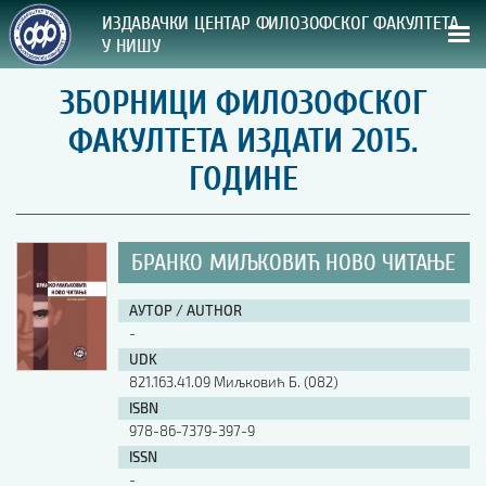
ИЗДАВАЧКИ ЦЕНТАР ФИЛОЗОФСКОГ ФАКУЛТЕТА
У НИШУ
ЗБОРНИЦИ ФИЛОЗОФСКОГ
СВА НАША ИЗДАЊА
ФАКУЛТЕТА ИЗДАТИ 2015.
ВРСТА ИЗДАЊА:
ГОДИНЕ
ГОДИНА ОБЈАВЉИВАЊА:
БРАНКО МИЉКОВИЋ НОВО ЧИТАЊЕ
ПРЕГЛЕД
АУТОР / AUTHOR
УПУТСТВА
-
UDK
УПУТСТВА
821.163.41.09 Миљковић Б. (082)
Правилник о издавачкој делатности
ISBN
Упутство ауторима
978-86-7379-397-9
Упутство уредницима
ISSN
Изјава о ауторству
-
Изјава о лектури