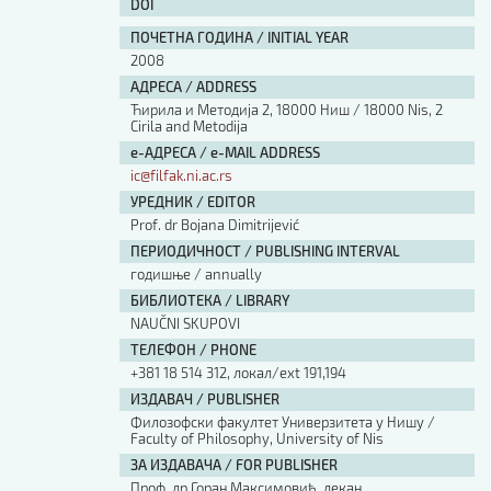
DOI
ПОЧЕТНА ГОДИНА / INITIAL YEAR
2008
АДРЕСА / ADDRESS
Ћирила и Методија 2, 18000 Ниш / 18000 Nis, 2
Cirila and Metodija
е-АДРЕСА / e-MAIL ADDRESS
ic@filfak.ni.ac.rs
УРЕДНИК / EDITOR
Prof. dr Bojana Dimitrijević
ПЕРИОДИЧНОСТ / PUBLISHING INTERVAL
годишње / annually
БИБЛИОТЕКА / LIBRARY
NAUČNI SKUPOVI
ТЕЛЕФОН / PHONE
+381 18 514 312, локал/ext 191,194
ИЗДАВАЧ / PUBLISHER
Филозофски факултет Универзитета у Нишу /
Faculty of Philosophy, University of Nis
ЗА ИЗДАВАЧА / FOR PUBLISHER
Проф. др Горан Максимовић, декан