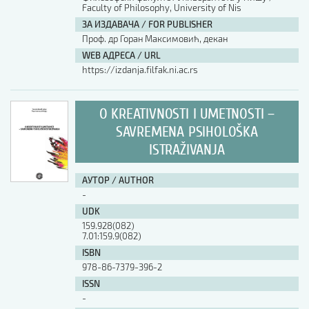
Faculty of Philosophy, University of Nis
ЗА ИЗДАВАЧА / FOR PUBLISHER
АУТОР / AUTHOR
Проф. др Горан Максимовић, декан
WEB АДРЕСА / URL
https://izdanja.filfak.ni.ac.rs
UDK
O KREATIVNOSTI I UMETNOSTI –
ISBN
SAVREMENA PSIHOLOŠKA
ISTRAŽIVANJA
ISSN
АУТОР / AUTHOR
-
COBISS.SR-ID
UDK
159.928(082)
7.01:159.9(082)
DOI
ISBN
978-86-7379-396-2
ISSN
-