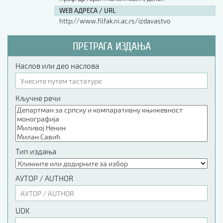
WEB АДРЕСА / URL
http://www.filfak.ni.ac.rs/izdavastvo
ПРЕТРАГА ИЗДАЊА
Наслов или део наслова
Кључне речи
Тип издања
АУТОР / AUTHOR
UDK