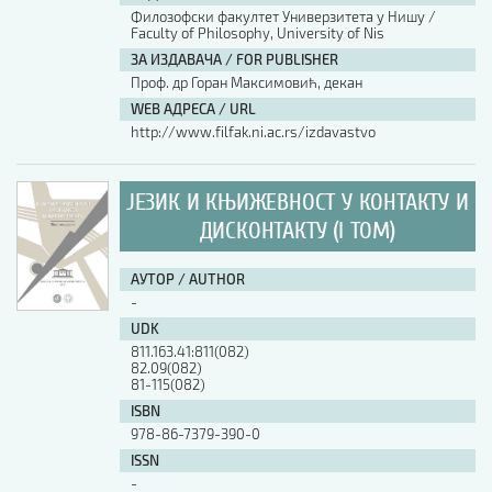
Филозофски факултет Универзитета у Нишу /
Faculty of Philosophy, University of Nis
ЗА ИЗДАВАЧА / FOR PUBLISHER
Проф. др Горан Максимовић, декан
WEB АДРЕСА / URL
http://www.filfak.ni.ac.rs/izdavastvo
ЈЕЗИК И КЊИЖЕВНОСТ У КОНТАКТУ И
ДИСКОНТАКТУ (I ТОМ)
АУТОР / AUTHOR
-
UDK
811.163.41:811(082)
82.09(082)
81-115(082)
ISBN
978-86-7379-390-0
ISSN
-