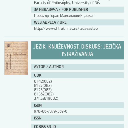
Faculty of Philosophy, University of Nis
ЗА ИЗДАВАЧА / FOR PUBLISHER
Проф. др Горан Максимовић, декан
WEB АДРЕСА / URL
http://www.filfak.ni.ac.rs/izdavastvo
JEZIK, KNJIŽEVNOST, DISKURS: JEZIČKA
ISTRAŽIVANJA
АУТОР / AUTHOR
UDK
81ʼ42(082)
81ʼ27(082)
81ʼ23(082)
81ʼ362(082)
371.3::811(082)
ISBN
978-86-7379-369-6
ISSN
COBISS.SR-ID