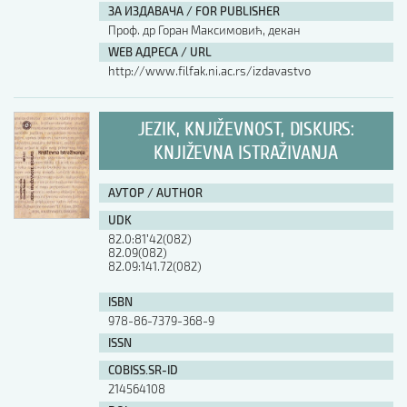
ЗА ИЗДАВАЧА / FOR PUBLISHER
Проф. др Горан Максимовић, декан
WEB АДРЕСА / URL
http://www.filfak.ni.ac.rs/izdavastvo
JEZIK, KNJIŽEVNOST, DISKURS:
KNJIŽEVNA ISTRAŽIVANJA
АУТОР / AUTHOR
UDK
82.0:81ʼ42(082)
82.09(082)
82.09:141.72(082)
ISBN
978-86-7379-368-9
ISSN
COBISS.SR-ID
214564108