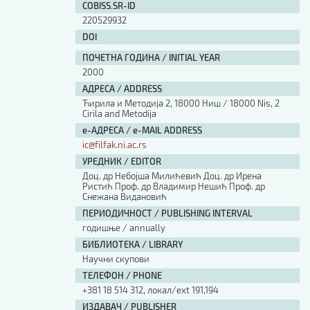
COBISS.SR-ID
220529932
DOI
ПОЧЕТНА ГОДИНА / INITIAL YEAR
2000
АДРЕСА / ADDRESS
Ћирила и Методија 2, 18000 Ниш / 18000 Nis, 2
Cirila and Metodija
е-АДРЕСА / e-MAIL ADDRESS
ic@filfak.ni.ac.rs
УРЕДНИК / EDITOR
Доц. др Небојша Милићевић Доц. др Ирена
Ристић Проф. др Владимир Нешић Проф. др
Снежана Видановић
ПЕРИОДИЧНОСТ / PUBLISHING INTERVAL
годишње / annually
БИБЛИОТЕКА / LIBRARY
Научни скупови
ТЕЛЕФОН / PHONE
+381 18 514 312, локал/ext 191,194
ИЗДАВАЧ / PUBLISHER