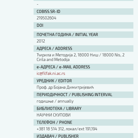
-
COBISS.SR-ID
219502604
DOI
ПОЧЕТНА ГОДИНА / INITIAL YEAR
2012
АДРЕСА / ADDRESS
Ћирила и Методија 2, 18000 Ниш / 18000 Nis, 2
Cirila and Metodija
е-АДРЕСА / e-MAIL ADDRESS
ic@filfak.ni.ac.rs
УРЕДНИК / EDITOR
Проф. др Бојана Димитријевић
ПЕРИОДИЧНОСТ / PUBLISHING INTERVAL
годишње / annually
БИБЛИОТЕКА / LIBRARY
НАУЧНИ СКУПОВИ
ТЕЛЕФОН / PHONE
+381 18 514 312, локал/ext 191,194
ИЗДАВАЧ / PUBLISHER