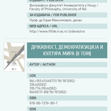
ИЗДАВАЧ / PUBLISHER
Филозофски факултет Универзитета у Нишу /
Faculty of Philosophy, University of Nis
ЗА ИЗДАВАЧА / FOR PUBLISHER
Проф. др Горан Максимовић, декан
WEB АДРЕСА / URL
http://www.filfak.ni.ac.rs/izdavastvo
ДРЖАВНОСТ, ДЕМОКРАТИЗАЦИЈА И
КУЛТУРА МИРА (II ТОМ)
АУТОР / AUTHOR
-
UDK
94(=163.41)(497.11)"18/18"(082)
316.42(082)
316,774:316.4(082)
94(497.11-89)"18/19"(082)
ISBN
978-86-7379-391-7
ISSN