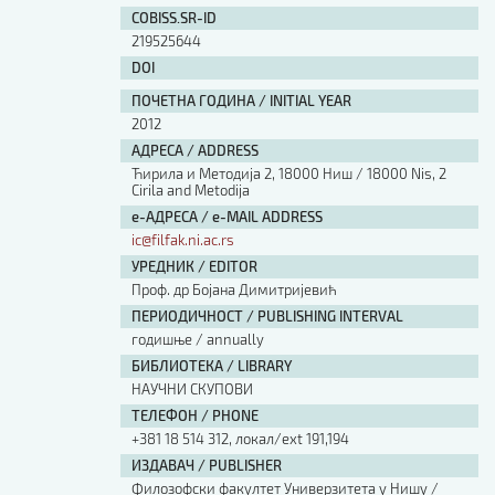
COBISS.SR-ID
219525644
DOI
ПОЧЕТНА ГОДИНА / INITIAL YEAR
2012
АДРЕСА / ADDRESS
Ћирила и Методија 2, 18000 Ниш / 18000 Nis, 2
Cirila and Metodija
е-АДРЕСА / e-MAIL ADDRESS
ic@filfak.ni.ac.rs
УРЕДНИК / EDITOR
Проф. др Бојана Димитријевић
ПЕРИОДИЧНОСТ / PUBLISHING INTERVAL
годишње / annually
БИБЛИОТЕКА / LIBRARY
НАУЧНИ СКУПОВИ
ТЕЛЕФОН / PHONE
+381 18 514 312, локал/ext 191,194
ИЗДАВАЧ / PUBLISHER
Филозофски факултет Универзитета у Нишу /