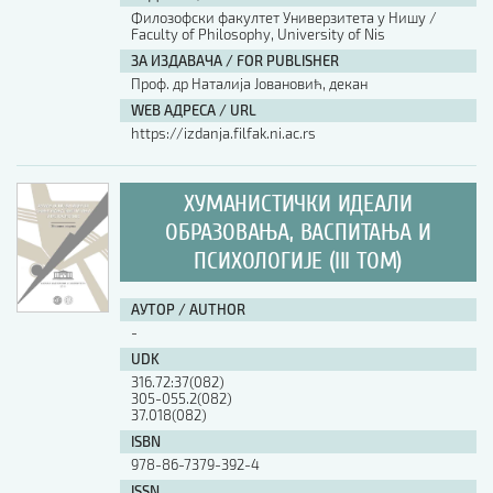
Филозофски факултет Универзитета у Нишу /
Faculty of Philosophy, University of Nis
ЗА ИЗДАВАЧА / FOR PUBLISHER
Проф. др Наталија Јовановић, декан
WEB АДРЕСА / URL
https://izdanja.filfak.ni.ac.rs
ХУМАНИСТИЧКИ ИДЕАЛИ
ОБРАЗОВАЊА, ВАСПИТАЊА И
ПСИХОЛОГИЈЕ (III ТОМ)
АУТОР / AUTHOR
-
UDK
316.72:37(082)
305-055.2(082)
37.018(082)
ISBN
978-86-7379-392-4
ISSN