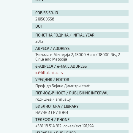
-
COBISS.SR-ID
219500556
DOI
ПОЧЕТНА ГОДИНА / INITIAL YEAR
2012
АДРЕСА / ADDRESS
Ћирила и Методија 2, 18000 Ниш / 18000 Nis, 2
Cirila and Metodija
е-АДРЕСА / e-MAIL ADDRESS
ic@filfak.ni.ac.rs
УРЕДНИК / EDITOR
Проф. др Бојана Димитријевић
ПЕРИОДИЧНОСТ / PUBLISHING INTERVAL
годишње / annually
БИБЛИОТЕКА / LIBRARY
НАУЧНИ СКУПОВИ
ТЕЛЕФОН / PHONE
+381 18 514 312, локал/ext 191,194