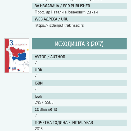
ЗА ИЗДАВАЧА / FOR PUBLISHER
АУТОР / AUTHOR
Проф. др Наталија Јовановић, декан
WEB АДРЕСА / URL
https://izdanja.filfak.ni.ac.rs
UDK
ИСХОДИШТА 3 (2017)
ISBN
АУТОР / AUTHOR
/
ISSN
UDK
/
ISBN
COBISS.SR-ID
/
ISSN
2457-5585
DOI
COBISS.SR-ID
/
ПОЧЕТНА ГОДИНА / INITIAL YEAR
2015