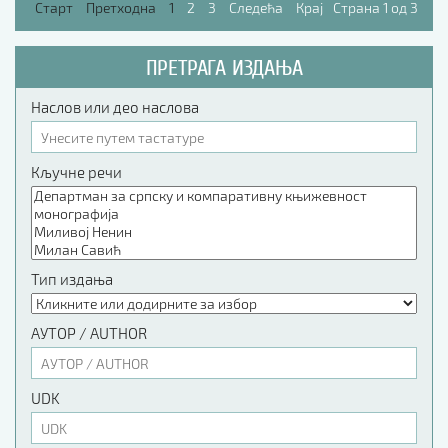
Старт
Претходна
1
2
3
Следећа
Крај
Страна 1 од 3
ПРЕТРАГА ИЗДАЊА
Наслов или део наслова
Кључне речи
Тип издања
АУТОР / AUTHOR
UDK