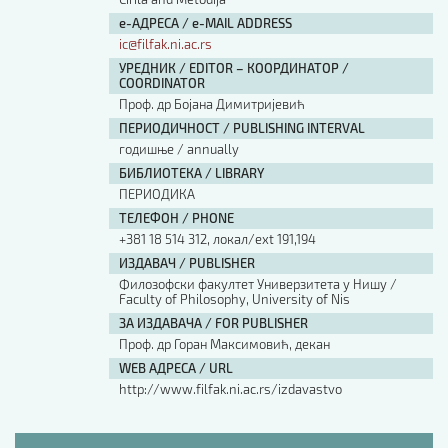
е-АДРЕСА / e-MAIL ADDRESS
ic@filfak.ni.ac.rs
УРЕДНИК / EDITOR – КООРДИНАТОР /
COORDINATOR
Проф. др Бојана Димитријевић
ПЕРИОДИЧНОСТ / PUBLISHING INTERVAL
годишње / annually
БИБЛИОТЕКА / LIBRARY
ПЕРИОДИКА
ТЕЛЕФОН / PHONE
+381 18 514 312, локал/ext 191,194
ИЗДАВАЧ / PUBLISHER
Филозофски факултет Универзитета у Нишу /
Faculty of Philosophy, University of Nis
ЗА ИЗДАВАЧА / FOR PUBLISHER
Проф. др Горан Максимовић, декан
WEB АДРЕСА / URL
http://www.filfak.ni.ac.rs/izdavastvo