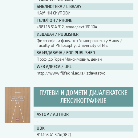
БИБЛИОТЕКА / LIBRARY
НАУЧНИ СКУПОВИ
ТЕЛЕФОН / PHONE
+381 18 514 312, локал/ext 191,194
ИЗДАВАЧ / PUBLISHER
Филозофски факултет Универзитета у Нишу /
Faculty of Philosophy, University of Nis
ЗА ИЗДАВАЧА / FOR PUBLISHER
Проф. др Горан Максимовић, декан
WEB АДРЕСА / URL
http://www.filfak.ni.ac.rs/izdavastvo
ПУТЕВИ И ДОМЕТИ ДИЈАЛЕКАТСКЕ
ЛЕКСИКОГРАФИЈЕ
АУТОР / AUTHOR
-
UDK
811.163.41'374(082)