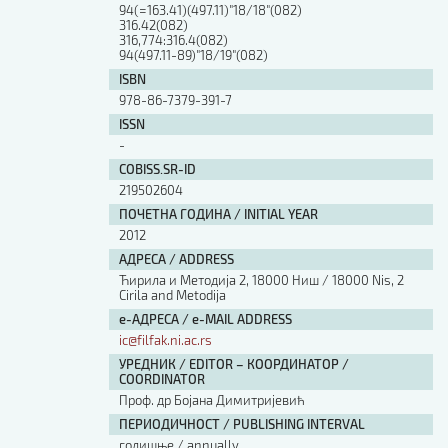
94(=163.41)(497.11)"18/18"(082)
316.42(082)
316,774:316.4(082)
94(497.11-89)"18/19"(082)
ISBN
978-86-7379-391-7
ISSN
-
COBISS.SR-ID
219502604
ПОЧЕТНА ГОДИНА / INITIAL YEAR
2012
АДРЕСА / ADDRESS
Ћирила и Методија 2, 18000 Ниш / 18000 Nis, 2
Cirila and Metodija
е-АДРЕСА / e-MAIL ADDRESS
ic@filfak.ni.ac.rs
УРЕДНИК / EDITOR – КООРДИНАТОР /
COORDINATOR
Проф. др Бојана Димитријевић
ПЕРИОДИЧНОСТ / PUBLISHING INTERVAL
годишње / annually