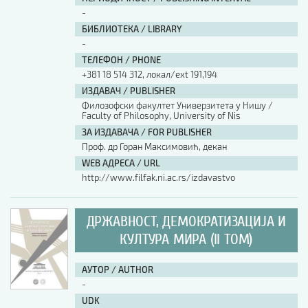
-
БИБЛИОТЕКА / LIBRARY
-
ТЕЛЕФОН / PHONE
+381 18 514 312, локал/ext 191,194
ИЗДАВАЧ / PUBLISHER
Филозофски факултет Универзитета у Нишу /
Faculty of Philosophy, University of Nis
ЗА ИЗДАВАЧА / FOR PUBLISHER
Проф. др Горан Максимовић, декан
WEB АДРЕСА / URL
http://www.filfak.ni.ac.rs/izdavastvo
ДРЖАВНОСТ, ДЕМОКРАТИЗАЦИЈА И
КУЛТУРА МИРА (II ТОМ)
АУТОР / AUTHOR
-
UDK