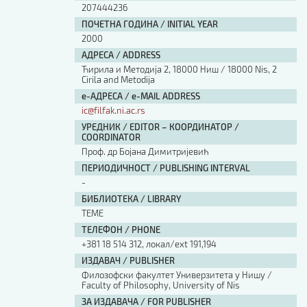
207444236
ПОЧЕТНА ГОДИНА / INITIAL YEAR
2000
АДРЕСА / ADDRESS
Ћирила и Методија 2, 18000 Ниш / 18000 Nis, 2
Cirila and Metodija
е-АДРЕСА / e-MAIL ADDRESS
ic@filfak.ni.ac.rs
УРЕДНИК / EDITOR – КООРДИНАТОР /
COORDINATOR
Проф. др Бојана Димитријевић
ПЕРИОДИЧНОСТ / PUBLISHING INTERVAL
-
БИБЛИОТЕКА / LIBRARY
ТЕМЕ
ТЕЛЕФОН / PHONE
+381 18 514 312, локал/ext 191,194
ИЗДАВАЧ / PUBLISHER
Филозофски факултет Универзитета у Нишу /
Faculty of Philosophy, University of Nis
ЗА ИЗДАВАЧА / FOR PUBLISHER