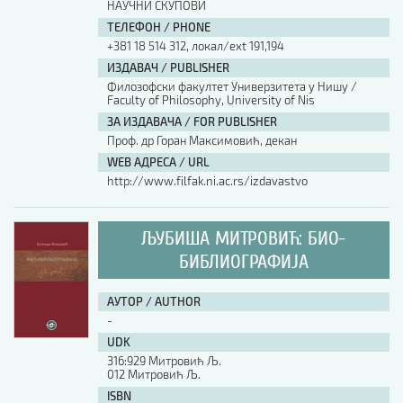
НАУЧНИ СКУПОВИ
ТЕЛЕФОН / PHONE
+381 18 514 312, локал/ext 191,194
ИЗДАВАЧ / PUBLISHER
Филозофски факултет Универзитета у Нишу /
Faculty of Philosophy, University of Nis
ЗА ИЗДАВАЧА / FOR PUBLISHER
Проф. др Горан Максимовић, декан
WEB АДРЕСА / URL
http://www.filfak.ni.ac.rs/izdavastvo
ЉУБИША МИТРОВИЋ: БИО-
БИБЛИОГРАФИЈА
АУТОР / AUTHOR
-
UDK
316:929 Митровић Љ.
012 Митровић Љ.
ISBN