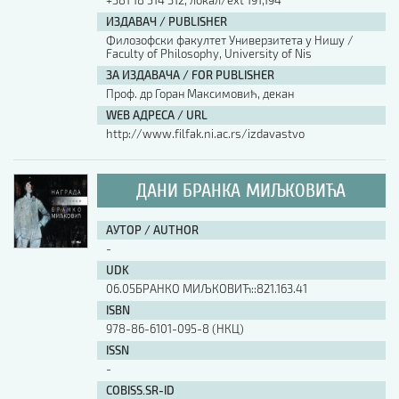
+381 18 514 312, локал/ext 191,194
ИЗДАВАЧ / PUBLISHER
Филозофски факултет Универзитета у Нишу /
Faculty of Philosophy, University of Nis
ЗА ИЗДАВАЧА / FOR PUBLISHER
Проф. др Горан Максимовић, декан
WEB АДРЕСА / URL
http://www.filfak.ni.ac.rs/izdavastvo
ДАНИ БРАНКА МИЉКОВИЋА
АУТОР / AUTHOR
-
UDK
06.05БРАНКО МИЉКОВИЋ::821.163.41
ISBN
978-86-6101-095-8 (НКЦ)
ISSN
-
COBISS.SR-ID