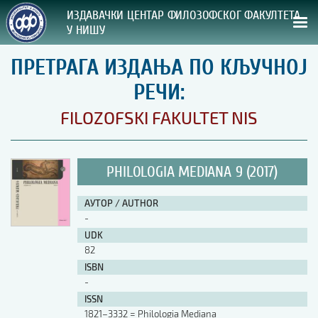
ИЗДАВАЧКИ ЦЕНТАР ФИЛОЗОФСКОГ ФАКУЛТЕТА
У НИШУ
ПРЕТРАГА ИЗДАЊА ПО КЉУЧНОЈ
СВА НАША ИЗДАЊА
РЕЧИ:
ВРСТА ИЗДАЊА:
FILOZOFSKI FAKULTET NIS
ГОДИНА ОБЈАВЉИВАЊА:
PHILOLOGIA MEDIANA 9 (2017)
ПРЕГЛЕД
АУТОР / AUTHOR
УПУТСТВА
-
UDK
УПУТСТВА
82
Правилник о издавачкој делатности
ISBN
Упутство ауторима
-
Упутство уредницима
ISSN
Изјава о ауторству
1821–3332 = Philologia Mediana
Изјава о лектури