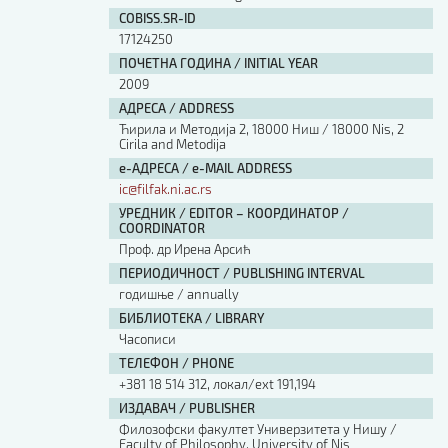
Изјава о коришћењу ауторског дела
COBISS.SR-ID
Упутство за бирање лиценце
17124250
Уговор са аутором
ПОЧЕТНА ГОДИНА / INITIAL YEAR
Логотипи
2009
Шаблон прве стране и импресума [B5, ћир]
АДРЕСА / ADDRESS
Шаблон прве стране и импресума [B5, лат]
Ћирила и Методија 2, 18000 Ниш / 18000 Nis, 2
Шаблон прве стране и импресума [B5, енг]
Cirila and Metodija
е-АДРЕСА / e-MAIL ADDRESS
Етички кодекс
ic@filfak.ni.ac.rs
УРЕДНИК / EDITOR – КООРДИНАТОР /
ПРЕТРАГА ИЗДАЊА
COORDINATOR
Проф. др Ирена Арсић
Наслов или део наслова
ПЕРИОДИЧНОСТ / PUBLISHING INTERVAL
годишње / annually
БИБЛИОТЕКА / LIBRARY
Кључне речи
Часописи
ТЕЛЕФОН / PHONE
+381 18 514 312, локал/ext 191,194
ИЗДАВАЧ / PUBLISHER
Филозофски факултет Универзитета у Нишу /
Тип издања
Faculty of Philosophy, University of Nis