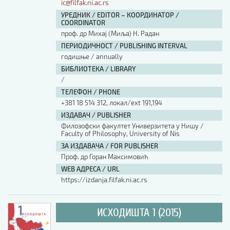
ic@filfak.ni.ac.rs
УРЕДНИК / EDITOR – КООРДИНАТОР /
COORDINATOR
проф. др Михај (Миља) Н. Радан
ПЕРИОДИЧНОСТ / PUBLISHING INTERVAL
годишње / annually
БИБЛИОТЕКА / LIBRARY
/
ТЕЛЕФОН / PHONE
+381 18 514 312, локал/ext 191,194
ИЗДАВАЧ / PUBLISHER
Филозофски факултет Универзитета у Нишу /
Faculty of Philosophy, University of Nis
ЗА ИЗДАВАЧА / FOR PUBLISHER
Проф. др Горан Максимовић
WEB АДРЕСА / URL
https://izdanja.filfak.ni.ac.rs
ИСХОДИШТА 1 (2015)