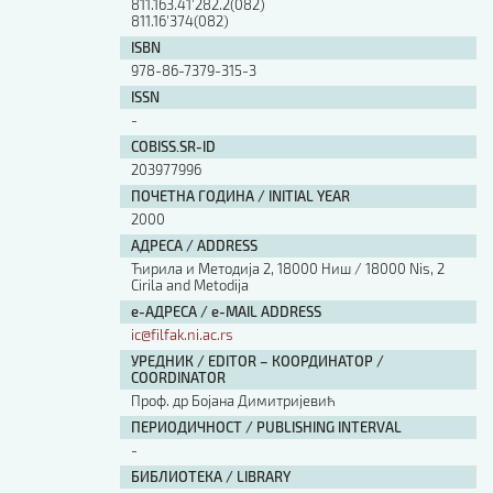
811.163.41'282.2(082)
811.16'374(082)
ISBN
978-86-7379-315-3
ISSN
-
COBISS.SR-ID
203977996
ПОЧЕТНА ГОДИНА / INITIAL YEAR
2000
АДРЕСА / ADDRESS
Ћирила и Методија 2, 18000 Ниш / 18000 Nis, 2
Cirila and Metodija
е-АДРЕСА / e-MAIL ADDRESS
ic@filfak.ni.ac.rs
УРЕДНИК / EDITOR – КООРДИНАТОР /
COORDINATOR
Проф. др Бојана Димитријевић
ПЕРИОДИЧНОСТ / PUBLISHING INTERVAL
-
БИБЛИОТЕКА / LIBRARY