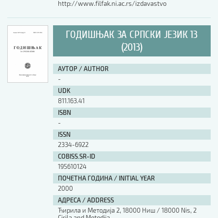
http://www.filfak.ni.ac.rs/izdavastvo
ГОДИШЊАК ЗА СРПСКИ ЈЕЗИК 13
(2013)
АУТОР / AUTHOR
-
UDK
811.163.41
ISBN
-
ISSN
2334-6922
COBISS.SR-ID
195610124
ПОЧЕТНА ГОДИНА / INITIAL YEAR
2000
АДРЕСА / ADDRESS
Ћирила и Методија 2, 18000 Ниш / 18000 Nis, 2
Cirila and Metodija