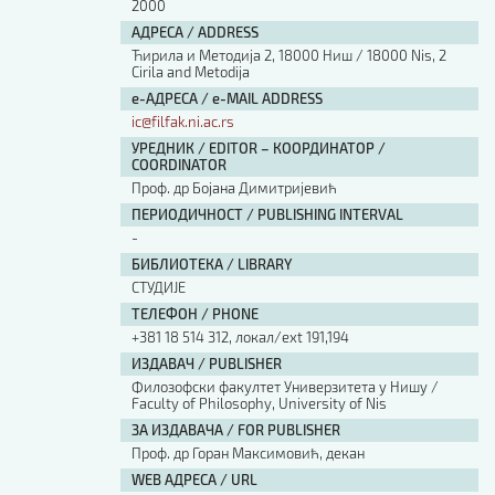
2000
АДРЕСА / ADDRESS
Ћирила и Методија 2, 18000 Ниш / 18000 Nis, 2
Cirila and Metodija
е-АДРЕСА / e-MAIL ADDRESS
ic@filfak.ni.ac.rs
УРЕДНИК / EDITOR – КООРДИНАТОР /
COORDINATOR
Проф. др Бојана Димитријевић
ПЕРИОДИЧНОСТ / PUBLISHING INTERVAL
-
БИБЛИОТЕКА / LIBRARY
СТУДИЈЕ
ТЕЛЕФОН / PHONE
+381 18 514 312, локал/ext 191,194
ИЗДАВАЧ / PUBLISHER
Филозофски факултет Универзитета у Нишу /
Faculty of Philosophy, University of Nis
ЗА ИЗДАВАЧА / FOR PUBLISHER
Проф. др Горан Максимовић, декан
WEB АДРЕСА / URL