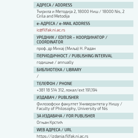
АДРЕСА / ADDRESS
Ћирила и Методија 2, 18000 Ниш / 18000 Nis, 2
Cirila and Metodija
е-АДРЕСА / e-MAIL ADDRESS
ic@filfak.ni.ac.rs
УРЕДНИК / EDITOR – КООРДИНАТОР /
COORDINATOR
проф. др Михај (Миља) Н. Радан
ПЕРИОДИЧНОСТ / PUBLISHING INTERVAL
годишње / annually
БИБЛИОТЕКА / LIBRARY
/
ТЕЛЕФОН / PHONE
+381 18 514 312, локал/ext 191,194
ИЗДАВАЧ / PUBLISHER
Филозофски факултет Универзитета у Нишу /
Faculty of Philosophy, University of Nis
ЗА ИЗДАВАЧА / FOR PUBLISHER
Огњан Крстић
WEB АДРЕСА / URL
https://izdanja.filfak.ni.ac.rs