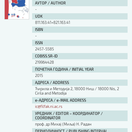
АУТОР / AUTHOR
-
UDK
811.163.41+821.163.41
ISBN
-
ISSN
2457-5585
COBISS.SR-ID
219964428
ПОЧЕТНА ГОДИНА / INITIAL YEAR
2015
АДРЕСА / ADDRESS
Ћирила и Методија 2, 18000 Ниш / 18000 Nis, 2
Cirila and Metodija
е-АДРЕСА / e-MAIL ADDRESS
ic@filfak.ni.ac.rs
УРЕДНИК / EDITOR – КООРДИНАТОР /
COORDINATOR
проф. др Михај (Миља) Н. Радан
ПЕРИОДИЧНОСТ / PUBLISHING INTERVAL