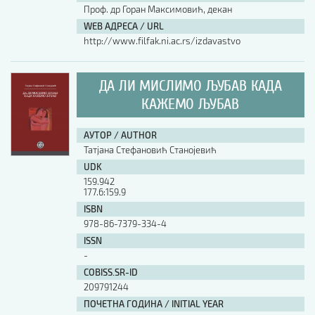
Проф. др Горан Максимовић, декан
WEB АДРЕСА / URL
http://www.filfak.ni.ac.rs/izdavastvo
ДА ЛИ МИСЛИМО ЉУБАВ КАДА
КАЖЕМО ЉУБАВ
АУТОР / AUTHOR
Татјана Стефановић Станојевић
UDK
159.942
177.6:159.9
ISBN
978-86-7379-334-4
ISSN
-
COBISS.SR-ID
209791244
ПОЧЕТНА ГОДИНА / INITIAL YEAR