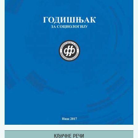
Изјава о коришћењу ауторског дела
Упутство за бирање лиценце
Уговор са аутором
Логотипи
Шаблон прве стране и импресума [B5, ћир]
Шаблон прве стране и импресума [B5, лат]
Шаблон прве стране и импресума [B5, енг]
Етички кодекс
ПРЕТРАГА ИЗДАЊА
Наслов или део наслова
Кључне речи
Тип издања
КЉУЧНЕ РЕЧИ