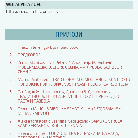
WEB АДРЕСА / URL
https://izdanja.filfak.ni.ac.rs
ПРИЛОЗИ
1
Preuzmite knjigu/Download book
2
ПРЕДГОВОР
3
Zorica Stanisavljević Petrović, Anastasija Mamutović -
MODERNIZACIJA KULTURE UČENJA – VIKIPEDIJA KAO IZVOR
ZNANJA
4
Marina Matejević - TRADICIONALNO I MODERNO U KONTEKSTU
PORODIČNE FUNKCIONALNOSTI I VASPITNOG STILA RODITELJA
5
Слободан Ж. Цветановић, Данијела З. Деспотовић -
ТРАДИЦИОНАЛНЕ И САВРЕМЕНЕ ТЕОРИЈЕ ПРИВРЕДНОГ
РАСТА И РАЗВОЈА
6
Teodora Matić - SIMBOLIKA SAHAT-KULA: (NEO)OSMANSKI
MEHANIZMI MOĆI
7
Aleksandra Kostić, Jasmina Nedeljković - SAMOKONTROLA I
SAMOEFIKASNOST KOD STUDENATA
8
Гордана Стојић - СОЦИОЛОШКА ИСТРАЖИВАЊА РАДА,