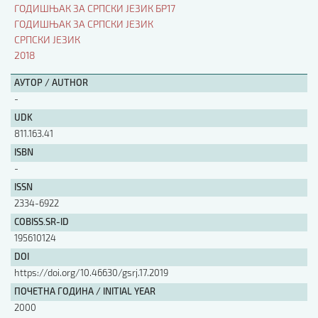
ГОДИШЊАК ЗА СРПСКИ ЈЕЗИК БР17
ГОДИШЊАК ЗА СРПСКИ ЈЕЗИК
АУТОР / AUTHOR
СРПСКИ ЈЕЗИК
2018
UDK
АУТОР / AUTHOR
-
UDK
ISBN
811.163.41
ISBN
ISSN
-
ISSN
2334-6922
COBISS.SR-ID
COBISS.SR-ID
195610124
DOI
DOI
https://doi.org/10.46630/gsrj.17.2019
ПОЧЕТНА ГОДИНА / INITIAL YEAR
2000