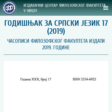
ИЗДАВАЧКИ ЦЕНТАР ФИЛОЗОФСКОГ ФАКУЛТЕТА
У НИШУ
ГОДИШЊАК ЗА СРПСКИ ЈЕЗИК 17
СВА НАША ИЗДАЊА
(2019)
ВРСТА ИЗДАЊА:
ЧАСОПИСИ ФИЛОЗОФСКОГ ФАКУЛТЕТА ИЗДАТИ
2019. ГОДИНЕ
ГОДИНА ОБЈАВЉИВАЊА:
ПРЕГЛЕД
УПУТСТВА
УПУТСТВА
Правилник о издавачкој делатности
Упутство ауторима
Упутство уредницима
Изјава о ауторству
Изјава о лектури