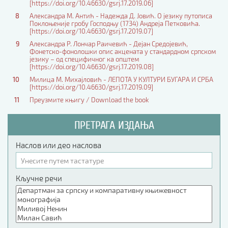
[https://doi.org/10.46630/gsrj.17.2019.06]
8
Александра М. Антић - Надежда Д. Јовић. О језику путописа
Поклоњеније гробу Господњу (1734) Андреја Петковића.
[https://doi.org/10.46630/gsrj.17.2019.07]
9
Александра Р. Лончар Раичевић - Дејан Средојевић,
Фонетско-фонолошки опис акцената у стандардном српском
језику – од специфичног ка општем
[https://doi.org/10.46630/gsrj.17.2019.08]
10
Милица М. Михајловић - ЛЕПОТА У КУЛТУРИ БУГАРА И СРБА
[https://doi.org/10.46630/gsrj.17.2019.09]
11
Преузмите књигу / Download the book
ПРЕТРАГА ИЗДАЊА
Наслов или део наслова
Кључне речи