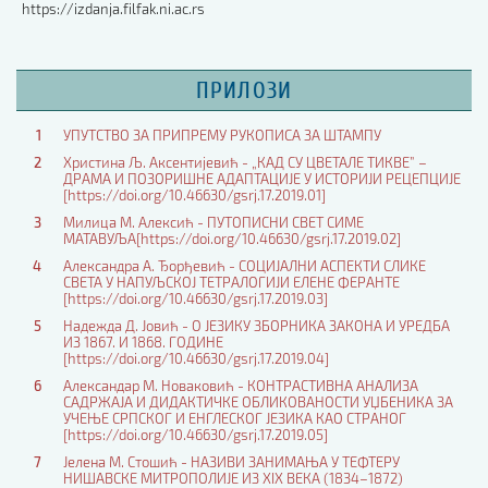
https://izdanja.filfak.ni.ac.rs
ПРИЛОЗИ
1
УПУТСТВО ЗА ПРИПРЕМУ РУКОПИСА ЗА ШТАМПУ
2
Христина Љ. Аксентијевић - „КАД СУ ЦВЕТАЛЕ ТИКВЕ” –
ДРАМА И ПОЗОРИШНЕ АДАПТАЦИЈЕ У ИСТОРИЈИ РЕЦЕПЦИЈЕ
[https://doi.org/10.46630/gsrj.17.2019.01]
3
Милица М. Алексић - ПУТОПИСНИ СВЕТ СИМЕ
МАТАВУЉА[https://doi.org/10.46630/gsrj.17.2019.02]
4
Александра А. Ђорђевић - СОЦИЈАЛНИ АСПЕКТИ СЛИКЕ
СВЕТА У НАПУЉСКОЈ ТЕТРАЛОГИЈИ ЕЛЕНЕ ФЕРАНТЕ
[https://doi.org/10.46630/gsrj.17.2019.03]
5
Надежда Д. Јовић - О ЈЕЗИКУ ЗБОРНИКА ЗАКОНА И УРЕДБА
ИЗ 1867. И 1868. ГОДИНЕ
[https://doi.org/10.46630/gsrj.17.2019.04]
6
Александар М. Новаковић - КОНТРАСТИВНА АНАЛИЗА
САДРЖАЈА И ДИДАКТИЧКЕ ОБЛИКОВАНОСТИ УЏБЕНИКА ЗА
УЧЕЊЕ СРПСКОГ И ЕНГЛЕСКОГ ЈЕЗИКА КАО СТРАНОГ
[https://doi.org/10.46630/gsrj.17.2019.05]
7
Јелена М. Стошић - НАЗИВИ ЗАНИМАЊА У ТЕФТЕРУ
НИШАВСКЕ МИТРОПОЛИЈЕ ИЗ XIX ВЕКА (1834–1872)