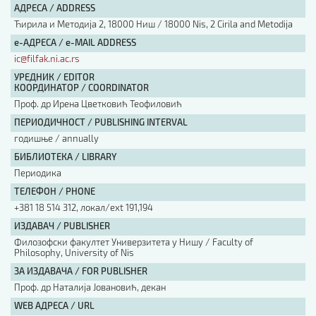
АДРЕСА / ADDRESS
Ћирила и Методија 2, 18000 Ниш / 18000 Nis, 2 Cirila and Metodija
е-АДРЕСА / e-MAIL ADDRESS
ic@filfak.ni.ac.rs
УРЕДНИК / EDITOR
КООРДИНАТОР / COORDINATOR
Проф. др Ирена Цветковић Теофиловић
ПЕРИОДИЧНОСТ / PUBLISHING INTERVAL
годишње / annually
БИБЛИОТЕКА / LIBRARY
Периодика
ТЕЛЕФОН / PHONE
+381 18 514 312, локал/ext 191,194
ИЗДАВАЧ / PUBLISHER
Филозофски факултет Универзитета у Нишу / Faculty of
Philosophy, University of Nis
ЗА ИЗДАВАЧА / FOR PUBLISHER
Проф. др Наталија Јовановић, декан
WEB АДРЕСА / URL