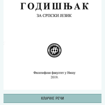
Изјава о коришћењу ауторског дела
Упутство за бирање лиценце
Уговор са аутором
Логотипи
Шаблон прве стране и импресума [B5, ћир]
Шаблон прве стране и импресума [B5, лат]
Шаблон прве стране и импресума [B5, енг]
Етички кодекс
ПРЕТРАГА ИЗДАЊА
Наслов или део наслова
Кључне речи
КЉУЧНЕ РЕЧИ
Тип издања