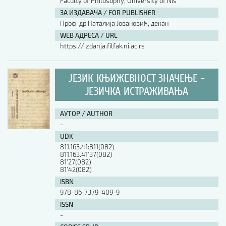
Faculty of Philosophy, University of Nis
ЗА ИЗДАВАЧА / FOR PUBLISHER
Проф. др Наталија Јовановић, декан
WEB АДРЕСА / URL
https://izdanja.filfak.ni.ac.rs
ЈЕЗИК КЊИЖЕВНОСТ ЗНАЧЕЊЕ -
ЈЕЗИЧКА ИСТРАЖИВАЊА
АУТОР / AUTHOR
-
UDK
811.163.41:811(082)
811.163.41’37(082)
81’27(082)
81’42(082)
ISBN
978-86-7379-409-9
ISSN
-