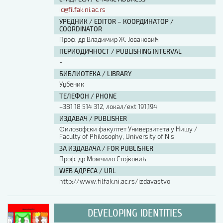
ic@filfak.ni.ac.rs
УРЕДНИК / EDITOR – КООРДИНАТОР /
COORDINATOR
Проф. др Владимир Ж. Јовановић
ПЕРИОДИЧНОСТ / PUBLISHING INTERVAL
-
БИБЛИОТЕКА / LIBRARY
Уџбеник
ТЕЛЕФОН / PHONE
+381 18 514 312, локал/ext 191,194
ИЗДАВАЧ / PUBLISHER
Филозофски факултет Универзитета у Нишу /
Faculty of Philosophy, University of Nis
ЗА ИЗДАВАЧА / FOR PUBLISHER
Проф. др Момчило Стојковић
WEB АДРЕСА / URL
http://www.filfak.ni.ac.rs/izdavastvo
DEVELOPING IDENTITIES