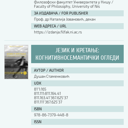
Филозофски факултет Универзитета у Нишу /
Faculty of Philosophy, University of Nis
АУТОР / AUTHOR
ЗА ИЗДАВАЧА / FOR PUBLISHER
Проф. др Наталија Јовановић, декан
WEB АДРЕСА / URL
UDK
https://izdanja.filfak.ni.ac.rs
ISBN
ЈЕЗИК И КРЕТАЊЕ:
КОГНИТИВНОСЕМАНТИЧКИ ОГЛЕДИ
ISSN
АУТОР / AUTHOR
Душан Стаменковић
UDK
COBISS.SR-ID
81’1:165
811.111:811.164.41
811.163.41’367.625’37
811.111’367.625’37
DOI
ISBN
978-86-7379-448-8
ISSN
-