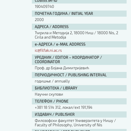
COBISS.SR-ID
190409740
ПОЧЕТНА ГОДИНА / INITIAL YEAR
2000
АДРЕСА / ADDRESS
Ћирила и Методија 2, 18000 Ниш / 18000 Nis, 2
Cirila and Metodija
е-АДРЕСА / e-MAIL ADDRESS
ic@filfak.ni.ac.rs
УРЕДНИК / EDITOR – КООРДИНАТОР /
COORDINATOR
Проф. др Бојана Димитријевић
ПЕРИОДИЧНОСТ / PUBLISHING INTERVAL
годишње / annually
БИБЛИОТЕКА / LIBRARY
Научни скупови
ТЕЛЕФОН / PHONE
+381 18 514 312, локал/ext 191,194
ИЗДАВАЧ / PUBLISHER
Филозофски факултет Универзитета у Нишу /
Faculty of Philosophy, University of Nis