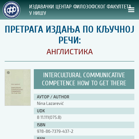
ИЗДАВАЧКИ ЦЕНТАР ФИЛОЗОФСКОГ ФАКУЛТЕТА
У НИШУ
ПРЕТРАГА ИЗДАЊА ПО КЉУЧНОЈ
СВА НАША ИЗДАЊА
РЕЧИ:
ВРСТА ИЗДАЊА:
АНГЛИСТИКА
ГОДИНА ОБЈАВЉИВАЊА:
INTERCULTURAL COMMUNICATIVE
ПРЕГЛЕД
COMPETENCE HOW TO GET THERE
УПУТСТВА
АУТОР / AUTHOR
Nina Lazarević
УПУТСТВА
UDK
Правилник о издавачкој делатности
8 11.111(075.8)
Упутство ауторима
ISBN
Упутство уредницима
978-86-7379-437-2
Изјава о ауторству
Изјава о лектури
ISSN