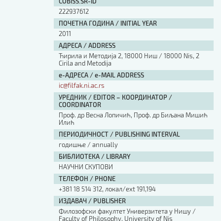
COBISS.SR-ID
222937612
ПОЧЕТНА ГОДИНА / INITIAL YEAR
2011
АДРЕСА / ADDRESS
Ћирила и Методија 2, 18000 Ниш / 18000 Nis, 2
Cirila and Metodija
е-АДРЕСА / e-MAIL ADDRESS
ic@filfak.ni.ac.rs
УРЕДНИК / EDITOR – КООРДИНАТОР /
COORDINATOR
Проф. др Весна Лопичић, Проф. др Биљана Мишић
Илић
ПЕРИОДИЧНОСТ / PUBLISHING INTERVAL
годишње / annually
БИБЛИОТЕКА / LIBRARY
НАУЧНИ СКУПОВИ
ТЕЛЕФОН / PHONE
+381 18 514 312, локал/ext 191,194
ИЗДАВАЧ / PUBLISHER
Филозофски факултет Универзитета у Нишу /
Faculty of Philosophy, University of Nis