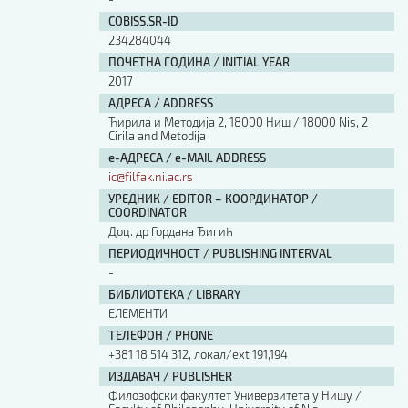
COBISS.SR-ID
234284044
ПОЧЕТНА ГОДИНА / INITIAL YEAR
2017
АДРЕСА / ADDRESS
Ћирила и Методија 2, 18000 Ниш / 18000 Nis, 2
Cirila and Metodija
е-АДРЕСА / e-MAIL ADDRESS
ic@filfak.ni.ac.rs
УРЕДНИК / EDITOR – КООРДИНАТОР /
COORDINATOR
Доц. др Гордана Ђигић
ПЕРИОДИЧНОСТ / PUBLISHING INTERVAL
-
БИБЛИОТЕКА / LIBRARY
ЕЛЕМЕНТИ
ТЕЛЕФОН / PHONE
+381 18 514 312, локал/ext 191,194
ИЗДАВАЧ / PUBLISHER
Филозофски факултет Универзитета у Нишу /