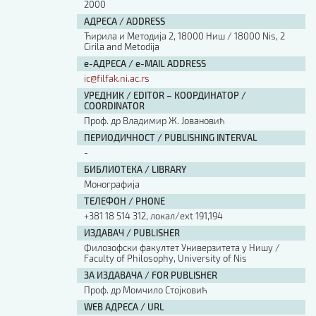
2000
АДРЕСА / ADDRESS
Ћирила и Методија 2, 18000 Ниш / 18000 Nis, 2
Cirila and Metodija
е-АДРЕСА / e-MAIL ADDRESS
ic@filfak.ni.ac.rs
УРЕДНИК / EDITOR – КООРДИНАТОР /
COORDINATOR
Проф. др Владимир Ж. Јовановић
ПЕРИОДИЧНОСТ / PUBLISHING INTERVAL
-
БИБЛИОТЕКА / LIBRARY
Монографија
ТЕЛЕФОН / PHONE
+381 18 514 312, локал/ext 191,194
ИЗДАВАЧ / PUBLISHER
Филозофски факултет Универзитета у Нишу /
Faculty of Philosophy, University of Nis
ЗА ИЗДАВАЧА / FOR PUBLISHER
Проф. др Момчило Стојковић
WEB АДРЕСА / URL