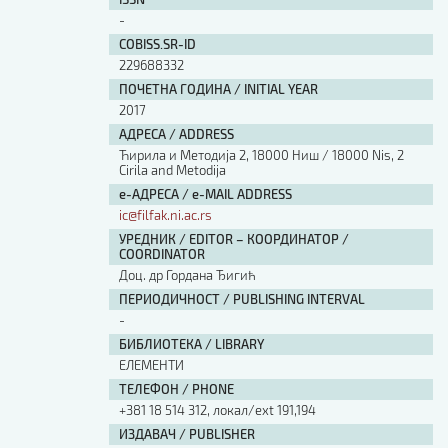
Изјава о коришћењу ауторског дела
-
Упутство за бирање лиценце
COBISS.SR-ID
Уговор са аутором
229688332
Логотипи
ПОЧЕТНА ГОДИНА / INITIAL YEAR
Шаблон прве стране и импресума [B5, ћир]
2017
Шаблон прве стране и импресума [B5, лат]
АДРЕСА / ADDRESS
Шаблон прве стране и импресума [B5, енг]
Ћирила и Методија 2, 18000 Ниш / 18000 Nis, 2
Cirila and Metodija
Етички кодекс
е-АДРЕСА / e-MAIL ADDRESS
ic@filfak.ni.ac.rs
ПРЕТРАГА ИЗДАЊА
УРЕДНИК / EDITOR – КООРДИНАТОР /
COORDINATOR
Наслов или део наслова
Доц. др Гордана Ђигић
ПЕРИОДИЧНОСТ / PUBLISHING INTERVAL
-
Кључне речи
БИБЛИОТЕКА / LIBRARY
ЕЛЕМЕНТИ
ТЕЛЕФОН / PHONE
+381 18 514 312, локал/ext 191,194
Тип издања
ИЗДАВАЧ / PUBLISHER