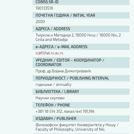
COBISS.SR-ID
190133516
ПОЧЕТНА ГОДИНА / INITIAL YEAR
2000
АДРЕСА / ADDRESS
Ћирила и Методија 2, 18000 Ниш / 18000 Nis, 2
Cirila and Metodija
е-АДРЕСА / e-MAIL ADDRESS
ic@filfak.ni.ac.rs
УРЕДНИК / EDITOR – КООРДИНАТОР /
COORDINATOR
Проф. др Бојана Димитријевић
ПЕРИОДИЧНОСТ / PUBLISHING INTERVAL
годишње / annually
БИБЛИОТЕКА / LIBRARY
Научни скупови
ТЕЛЕФОН / PHONE
+381 18 514 312, локал/ext 191,194
ИЗДАВАЧ / PUBLISHER
Филозофски факултет Универзитета у Нишу /
Faculty of Philosophy, University of Nis