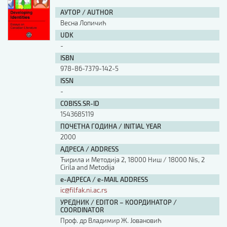
АУТОР / AUTHOR
Весна Лопичић
UDK
-
ISBN
978-86-7379-142-5
ISSN
-
COBISS.SR-ID
1543685119
ПОЧЕТНА ГОДИНА / INITIAL YEAR
2000
АДРЕСА / ADDRESS
Ћирила и Методија 2, 18000 Ниш / 18000 Nis, 2
Cirila and Metodija
е-АДРЕСА / e-MAIL ADDRESS
ic@filfak.ni.ac.rs
УРЕДНИК / EDITOR – КООРДИНАТОР /
COORDINATOR
Проф. др Владимир Ж. Јовановић