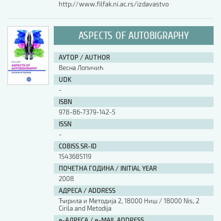
http://www.filfak.ni.ac.rs/izdavastvo
ASPECTS OF AUTOBIGRAPHY
АУТОР / AUTHOR
Весна Лопичић
UDK
-
ISBN
978-86-7379-142-5
ISSN
-
COBISS.SR-ID
1543685119
ПОЧЕТНА ГОДИНА / INITIAL YEAR
2008
АДРЕСА / ADDRESS
Ћирила и Методија 2, 18000 Ниш / 18000 Nis, 2
Cirila and Metodija
е-АДРЕСА / e-MAIL ADDRESS