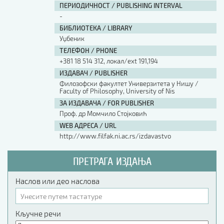
ПЕРИОДИЧНОСТ / PUBLISHING INTERVAL
-
БИБЛИОТЕКА / LIBRARY
Уџбеник
ТЕЛЕФОН / PHONE
+381 18 514 312, локал/ext 191,194
ИЗДАВАЧ / PUBLISHER
Филозофски факултет Универзитета у Нишу /
Faculty of Philosophy, University of Nis
ЗА ИЗДАВАЧА / FOR PUBLISHER
Проф. др Момчило Стојковић
WEB АДРЕСА / URL
http://www.filfak.ni.ac.rs/izdavastvo
ПРЕТРАГА ИЗДАЊА
Наслов или део наслова
Кључне речи