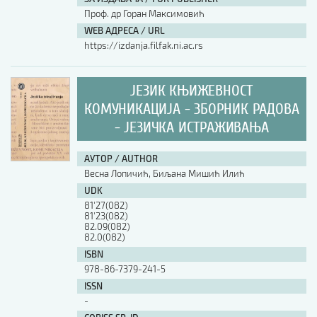
Проф. др Горан Максимовић
WEB АДРЕСА / URL
https://izdanja.filfak.ni.ac.rs
ЈЕЗИК КЊИЖЕВНОСТ
КОМУНИКАЦИЈА - ЗБОРНИК РАДОВА
- ЈЕЗИЧКА ИСТРАЖИВАЊА
АУТОР / AUTHOR
Весна Лопичић, Биљана Мишић Илић
UDK
81'27(082)
81'23(082)
82.09(082)
82.0(082)
ISBN
978-86-7379-241-5
ISSN
-