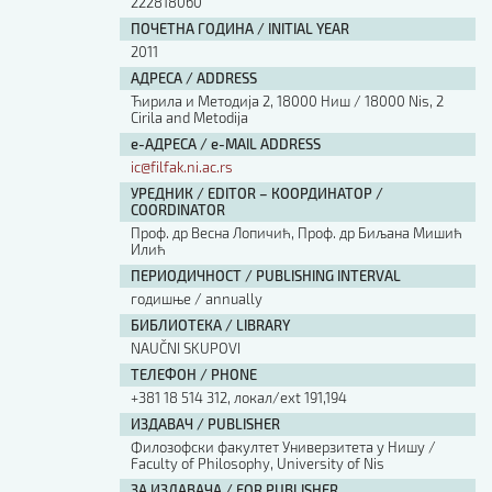
222818060
ПОЧЕТНА ГОДИНА / INITIAL YEAR
2011
АДРЕСА / ADDRESS
Ћирила и Методија 2, 18000 Ниш / 18000 Nis, 2
Cirila and Metodija
е-АДРЕСА / e-MAIL ADDRESS
ic@filfak.ni.ac.rs
УРЕДНИК / EDITOR – КООРДИНАТОР /
COORDINATOR
Проф. др Весна Лопичић, Проф. др Биљана Мишић
Илић
ПЕРИОДИЧНОСТ / PUBLISHING INTERVAL
годишње / annually
БИБЛИОТЕКА / LIBRARY
NAUČNI SKUPOVI
ТЕЛЕФОН / PHONE
+381 18 514 312, локал/ext 191,194
ИЗДАВАЧ / PUBLISHER
Филозофски факултет Универзитета у Нишу /
Faculty of Philosophy, University of Nis
ЗА ИЗДАВАЧА / FOR PUBLISHER