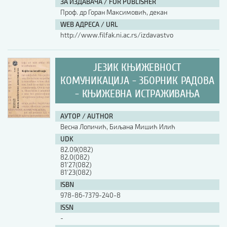
ЗА ИЗДАВАЧА / FOR PUBLISHER
Проф. др Горан Максимовић, декан
WEB АДРЕСА / URL
http://www.filfak.ni.ac.rs/izdavastvo
ЈЕЗИК КЊИЖЕВНОСТ
КОМУНИКАЦИЈА - ЗБОРНИК РАДОВА
- КЊИЖЕВНА ИСТРАЖИВАЊА
АУТОР / AUTHOR
Весна Лопичић, Биљана Мишић Илић
UDK
82.09(082)
82.0(082)
81'27(082)
81'23(082)
ISBN
978-86-7379-240-8
ISSN
-