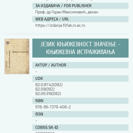
ЗА ИЗДАВАЧА / FOR PUBLISHER
Проф. др Горан Максимовић, декан
WEB АДРЕСА / URL
https://izdanja.filfak.ni.ac.rs
ЈЕЗИК КЊИЖЕВНОСТ ЗНАЧЕЊЕ -
КЊИЖЕВНА ИСТРАЖИВАЊА
АУТОР / AUTHOR
-
UDK
82.0:81’42(082)
82.09(082)
82.09:316(082)
ISBN
978-86-7379-408-2
ISSN
-
COBISS.SR-ID