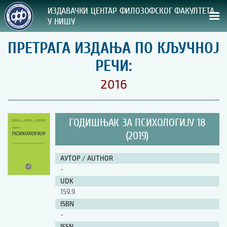
ИЗДАВАЧКИ ЦЕНТАР ФИЛОЗОФСКОГ ФАКУЛТЕТА
У НИШУ
ПРЕТРАГА ИЗДАЊА ПО КЉУЧНОЈ
СВА НАША ИЗДАЊА
РЕЧИ:
ВРСТА ИЗДАЊА:
2016
ГОДИНА ОБЈАВЉИВАЊА:
ГОДИШЊАК ЗА ПСИХОЛОГИЈУ 18
ПРЕГЛЕД
(2019)
УПУТСТВА
АУТОР / AUTHOR
-
УПУТСТВА
UDK
Правилник о издавачкој делатности
159.9
Упутство ауторима
ISBN
Упутство уредницима
-
Изјава о ауторству
Изјава о лектури
ISSN