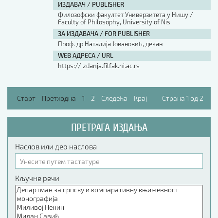
ИЗДАВАЧ / PUBLISHER
Филозофски факултет Универзитета у Нишу /
Faculty of Philosophy, University of Nis
ЗА ИЗДАВАЧА / FOR PUBLISHER
Проф. др Наталија Јовановић, декан
WEB АДРЕСА / URL
https://izdanja.filfak.ni.ac.rs
Старт
Претходна
1
2
Следећа
Крај
Страна 1 од 2
ПРЕТРАГА ИЗДАЊА
Наслов или део наслова
Кључне речи