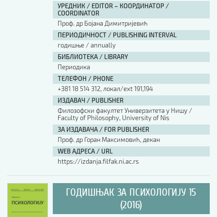
УРЕДНИК / EDITOR – КООРДИНАТОР /
COORDINATOR
Проф. др Бојана Димитријевић
ПЕРИОДИЧНОСТ / PUBLISHING INTERVAL
годишње / annually
БИБЛИОТЕКА / LIBRARY
Периодика
ТЕЛЕФОН / PHONE
+381 18 514 312, локал/ext 191,194
ИЗДАВАЧ / PUBLISHER
Филозофски факултет Универзитета у Нишу /
Faculty of Philosophy, University of Nis
ЗА ИЗДАВАЧА / FOR PUBLISHER
Проф. др Горан Максимовић, декан
WEB АДРЕСА / URL
https://izdanja.filfak.ni.ac.rs
ГОДИШЊАК ЗА ПСИХОЛОГИЈУ 15
(2016)