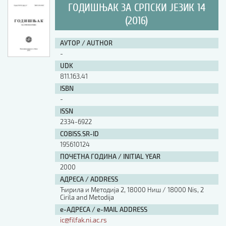
ГОДИШЊАК ЗА СРПСКИ ЈЕЗИК 14
(2016)
АУТОР / AUTHOR
-
UDK
811.163.41
ISBN
-
ISSN
2334-6922
COBISS.SR-ID
195610124
ПОЧЕТНА ГОДИНА / INITIAL YEAR
2000
АДРЕСА / ADDRESS
Ћирила и Методија 2, 18000 Ниш / 18000 Nis, 2
Cirila and Metodija
е-АДРЕСА / e-MAIL ADDRESS
ic@filfak.ni.ac.rs