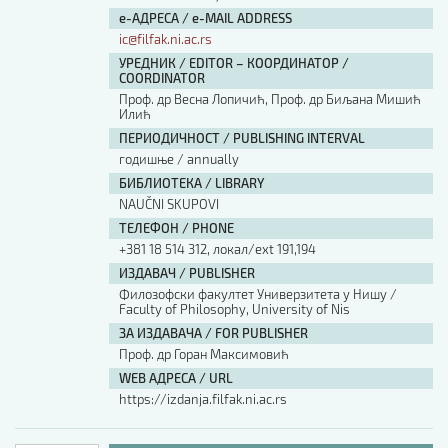
е-АДРЕСА / e-MAIL ADDRESS
ic@filfak.ni.ac.rs
УРЕДНИК / EDITOR – КООРДИНАТОР /
COORDINATOR
Проф. др Весна Лопичић, Проф. др Биљана Мишић
Илић
ПЕРИОДИЧНОСТ / PUBLISHING INTERVAL
годишње / annually
БИБЛИОТЕКА / LIBRARY
NAUČNI SKUPOVI
ТЕЛЕФОН / PHONE
+381 18 514 312, локал/ext 191,194
ИЗДАВАЧ / PUBLISHER
Филозофски факултет Универзитета у Нишу /
Faculty of Philosophy, University of Nis
ЗА ИЗДАВАЧА / FOR PUBLISHER
Проф. др Горан Максимовић
WEB АДРЕСА / URL
https://izdanja.filfak.ni.ac.rs