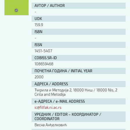
АУТОР / AUTHOR
-
UDK
159.9
ISBN
-
ISSN
1451-5407
COBISS.SR-ID
108659468
ПОЧЕТНА ГОДИНА / INITIAL YEAR
2000
АДРЕСА / ADDRESS
Ћирила и Методија 2, 18000 Ниш / 18000 Nis, 2
Cirila and Metodija
е-АДРЕСА / e-MAIL ADDRESS
ic@filfak.ni.ac.rs
УРЕДНИК / EDITOR – КООРДИНАТОР /
COORDINATOR
Весна Анђелковић