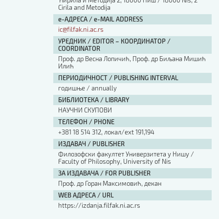
Ћирила и Методија 2, 18000 Ниш / 18000 Nis, 2
Cirila and Metodija
е-АДРЕСА / e-MAIL ADDRESS
ic@filfak.ni.ac.rs
УРЕДНИК / EDITOR – КООРДИНАТОР /
COORDINATOR
Проф. др Весна Лопичић, Проф. др Биљана Мишић
Илић
ПЕРИОДИЧНОСТ / PUBLISHING INTERVAL
годишње / annually
БИБЛИОТЕКА / LIBRARY
НАУЧНИ СКУПОВИ
ТЕЛЕФОН / PHONE
+381 18 514 312, локал/ext 191,194
ИЗДАВАЧ / PUBLISHER
Филозофски факултет Универзитета у Нишу /
Faculty of Philosophy, University of Nis
ЗА ИЗДАВАЧА / FOR PUBLISHER
Проф. др Горан Максимовић, декан
WEB АДРЕСА / URL
https://izdanja.filfak.ni.ac.rs