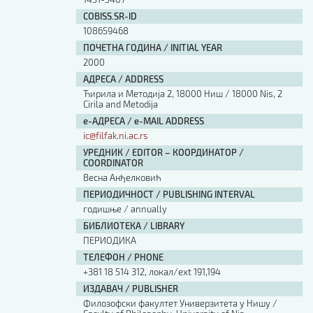
COBISS.SR-ID
108659468
ПОЧЕТНА ГОДИНА / INITIAL YEAR
2000
АДРЕСА / ADDRESS
Ћирила и Методија 2, 18000 Ниш / 18000 Nis, 2
Cirila and Metodija
е-АДРЕСА / e-MAIL ADDRESS
ic@filfak.ni.ac.rs
УРЕДНИК / EDITOR – КООРДИНАТОР /
COORDINATOR
Весна Анђелковић
ПЕРИОДИЧНОСТ / PUBLISHING INTERVAL
годишње / annually
БИБЛИОТЕКА / LIBRARY
ПЕРИОДИКА
ТЕЛЕФОН / PHONE
+381 18 514 312, локал/ext 191,194
ИЗДАВАЧ / PUBLISHER
Филозофски факултет Универзитета у Нишу /