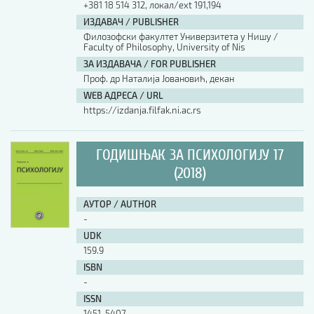
+381 18 514 312, локал/ext 191,194
ИЗДАВАЧ / PUBLISHER
АУТОР / AUTHOR
Филозофски факултет Универзитета у Нишу /
Faculty of Philosophy, University of Nis
ЗА ИЗДАВАЧА / FOR PUBLISHER
UDK
Проф. др Наталија Јовановић, декан
WEB АДРЕСА / URL
https://izdanja.filfak.ni.ac.rs
ISBN
ГОДИШЊАК ЗА ПСИХОЛОГИЈУ 17
ISSN
(2018)
АУТОР / AUTHOR
COBISS.SR-ID
-
UDK
159.9
DOI
ISBN
-
ISSN
1451-5407