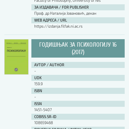
Faculty of Philosophy, University of Nis
ЗА ИЗДАВАЧА / FOR PUBLISHER
Проф. др Наталија Јовановић, декан
WEB АДРЕСА / URL
https://izdanja.filfak.ni.ac.rs
ГОДИШЊАК ЗА ПСИХОЛОГИЈУ 16
(2017)
АУТОР / AUTHOR
-
UDK
159.9
ISBN
-
ISSN
1451-5407
COBISS.SR-ID
108659468