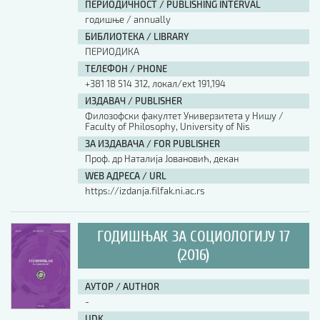
ПЕРИОДИЧНОСТ / PUBLISHING INTERVAL
годишње / annually
БИБЛИОТЕКА / LIBRARY
ПЕРИОДИКА
ТЕЛЕФОН / PHONE
+381 18 514 312, локал/ext 191,194
ИЗДАВАЧ / PUBLISHER
Филозофски факултет Универзитета у Нишу /
Faculty of Philosophy, University of Nis
ЗА ИЗДАВАЧА / FOR PUBLISHER
Проф. др Наталија Јовановић, декан
WEB АДРЕСА / URL
https://izdanja.filfak.ni.ac.rs
ГОДИШЊАК ЗА СОЦИОЛОГИЈУ 17
(2016)
АУТОР / AUTHOR
-
UDK