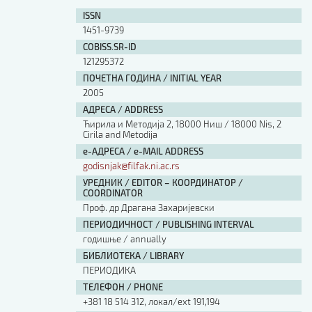
ISSN
1451-9739
COBISS.SR-ID
121295372
ПОЧЕТНА ГОДИНА / INITIAL YEAR
2005
АДРЕСА / ADDRESS
Ћирила и Методија 2, 18000 Ниш / 18000 Nis, 2
Cirila and Metodija
е-АДРЕСА / e-MAIL ADDRESS
godisnjak@filfak.ni.ac.rs
УРЕДНИК / EDITOR – КООРДИНАТОР /
COORDINATOR
Проф. др Драгана Захаријевски
ПЕРИОДИЧНОСТ / PUBLISHING INTERVAL
годишње / annually
БИБЛИОТЕКА / LIBRARY
ПЕРИОДИКА
ТЕЛЕФОН / PHONE
+381 18 514 312, локал/ext 191,194