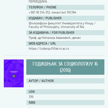
ПЕРИОДИКА
ТЕЛЕФОН / PHONE
+381 18 514 312, локал/ext 191,194
ИЗДАВАЧ / PUBLISHER
Филозофски факултет Универзитета у Нишу /
Faculty of Philosophy, University of Nis
ЗА ИЗДАВАЧА / FOR PUBLISHER
Проф. др Наталија Јовановић, декан
WEB АДРЕСА / URL
https://izdanja.filfak.ni.ac.rs
ГОДИШЊАК ЗА СОЦИОЛОГИЈУ 16
(2016)
АУТОР / AUTHOR
-
UDK
316
ISBN
-