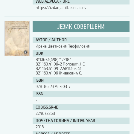
WEB АДРЕСА / URL
https://izdanja.filfak.ni.ac.rs
ЈЕЗИК СОВЕРШЕНИ
АУТОР / AUTHOR
Ирена Цветковић Теофиловић
UDK
811.163.1(498)”17/18”
821.163.41.09-2 Поповић Ј. С.
821.163.41.09-22:811.163.41
821.163.41.09 Живковић С.
ISBN
978-86-7379-403-7
ISSN
-
COBISS.SR-ID
224672268
ПОЧЕТНА ГОДИНА / INITIAL YEAR
2016