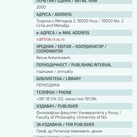
ПОЧЕТНА ГОДИНА / INITIAL YEAR
2000
АДРЕСА / ADDRESS
Ћирила и Методија 2, 18000 Ниш / 18000 Nis, 2
Cirila and Metodija
е-АДРЕСА / e-MAIL ADDRESS
ic@filfak.ni.ac.rs
УРЕДНИК / EDITOR – КООРДИНАТОР /
COORDINATOR
Весна Анђелковић
ПЕРИОДИЧНОСТ / PUBLISHING INTERVAL
годишње / annually
БИБЛИОТЕКА / LIBRARY
ПЕРИОДИКА
ТЕЛЕФОН / PHONE
+381 18 514 312, локал/ext 191,194
ИЗДАВАЧ / PUBLISHER
Филозофски факултет Универзитета у Нишу /
Faculty of Philosophy, University of Nis
ЗА ИЗДАВАЧА / FOR PUBLISHER
Проф. др Наталија Јовановић, декан