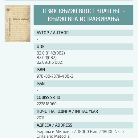
ЈЕЗИК КЊИЖЕВНОСТ ЗНАЧЕЊЕ -
КЊИЖЕВНА ИСТРАЖИВАЊА
АУТОР / AUTHOR
-
UDK
82.0:81’42(082)
82.09(082)
82.09:316(082)
ISBN
978-86-7379-408-2
ISSN
-
COBISS.SR-ID
222818060
ПОЧЕТНА ГОДИНА / INITIAL YEAR
2011
АДРЕСА / ADDRESS
Ћирила и Методија 2, 18000 Ниш / 18000 Nis, 2
Cirila and Metodija