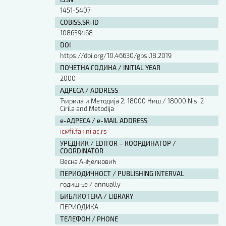
Изјава о коришћењу ауторског дела
1451-5407
Упутство за бирање лиценце
COBISS.SR-ID
Уговор са аутором
108659468
Логотипи
DOI
Шаблон прве стране и импресума [B5, ћир]
https://doi.org/10.46630/gpsi.18.2019
Шаблон прве стране и импресума [B5, лат]
ПОЧЕТНА ГОДИНА / INITIAL YEAR
Шаблон прве стране и импресума [B5, енг]
2000
Етички кодекс
АДРЕСА / ADDRESS
Ћирила и Методија 2, 18000 Ниш / 18000 Nis, 2
Cirila and Metodija
ПРЕТРАГА ИЗДАЊА
е-АДРЕСА / e-MAIL ADDRESS
ic@filfak.ni.ac.rs
Наслов или део наслова
УРЕДНИК / EDITOR – КООРДИНАТОР /
COORDINATOR
Весна Анђелковић
Кључне речи
ПЕРИОДИЧНОСТ / PUBLISHING INTERVAL
годишње / annually
БИБЛИОТЕКА / LIBRARY
ПЕРИОДИКА
Тип издања
ТЕЛЕФОН / PHONE