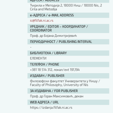
АДРЕСА / ADDRESS
Ћирила и Методија 2, 18000 Ниш / 18000 Nis, 2
Cirila and Metodija
е-АДРЕСА / e-MAIL ADDRESS
ic@filfak.ni.ac.rs
УРЕДНИК / EDITOR – КООРДИНАТОР /
COORDINATOR
Проф. др Бојана Димитријевић
ПЕРИОДИЧНОСТ / PUBLISHING INTERVAL
-
БИБЛИОТЕКА / LIBRARY
ЕЛЕМЕНТИ
ТЕЛЕФОН / PHONE
+381 18 514 312, локал/ext 191,194
ИЗДАВАЧ / PUBLISHER
Филозофски факултет Универзитета у Нишу /
Faculty of Philosophy, University of Nis
ЗА ИЗДАВАЧА / FOR PUBLISHER
Проф. др Горан Максимовић, декан
WEB АДРЕСА / URL
https://izdanja.filfak.ni.ac.rs