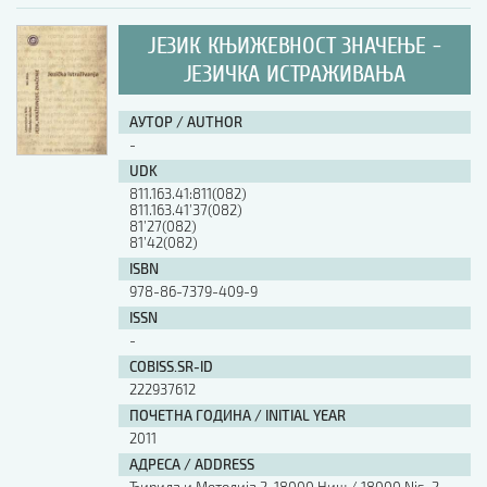
ЈЕЗИК КЊИЖЕВНОСТ ЗНАЧЕЊЕ -
ЈЕЗИЧКА ИСТРАЖИВАЊА
АУТОР / AUTHOR
-
UDK
811.163.41:811(082)
811.163.41’37(082)
81’27(082)
81’42(082)
ISBN
978-86-7379-409-9
ISSN
-
COBISS.SR-ID
222937612
ПОЧЕТНА ГОДИНА / INITIAL YEAR
2011
АДРЕСА / ADDRESS