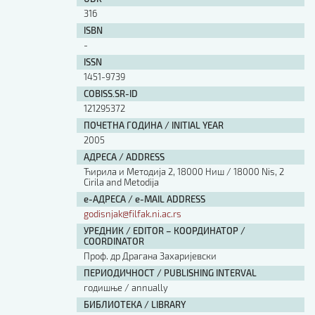
316
ISBN
-
ISSN
1451-9739
COBISS.SR-ID
121295372
ПОЧЕТНА ГОДИНА / INITIAL YEAR
2005
АДРЕСА / ADDRESS
Ћирила и Методија 2, 18000 Ниш / 18000 Nis, 2
Cirila and Metodija
е-АДРЕСА / e-MAIL ADDRESS
godisnjak@filfak.ni.ac.rs
УРЕДНИК / EDITOR – КООРДИНАТОР /
COORDINATOR
Проф. др Драгана Захаријевски
ПЕРИОДИЧНОСТ / PUBLISHING INTERVAL
годишње / annually
БИБЛИОТЕКА / LIBRARY