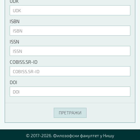
UDK
ISBN
ISSN
COBISS.SR-ID
DOI
© 2017-2026. Филозофски факултет у Нишу