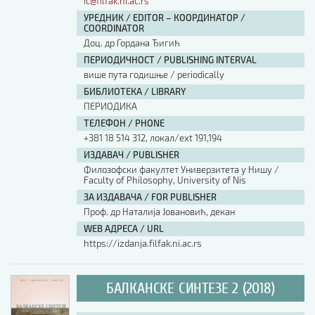
ic@filfak.ni.ac.rs
УРЕДНИК / EDITOR – КООРДИНАТОР /
COORDINATOR
Доц. др Гордана Ђигић
ПЕРИОДИЧНОСТ / PUBLISHING INTERVAL
више пута годишње / periodically
БИБЛИОТЕКА / LIBRARY
ПЕРИОДИКА
ТЕЛЕФОН / PHONE
+381 18 514 312, локал/ext 191,194
ИЗДАВАЧ / PUBLISHER
Филозофски факултет Универзитета у Нишу /
Faculty of Philosophy, University of Nis
ЗА ИЗДАВАЧА / FOR PUBLISHER
Проф. др Наталија Јовановић, декан
WEB АДРЕСА / URL
https://izdanja.filfak.ni.ac.rs
БАЛКАНСКЕ СИНТЕЗЕ 2 (2018)