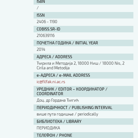
ISBN
/
ISSN
2406 - 1190
COBISS.SR-ID
210639116
ПОЧЕТНА ГОДИНА / INITIAL YEAR
2014
АДРЕСА / ADDRESS
Ћирила и Методија 2, 18000 Ниш / 18000 Nis, 2
Cirila and Metodija
е-АДРЕСА / e-MAIL ADDRESS
ic@filfak.ni.ac.rs
УРЕДНИК / EDITOR – КООРДИНАТОР /
COORDINATOR
Доц. др Гордана Ђигић
ПЕРИОДИЧНОСТ / PUBLISHING INTERVAL
више пута годишње / periodically
БИБЛИОТЕКА / LIBRARY
ПЕРИОДИКА
ТЕЛЕФОН / PHONE