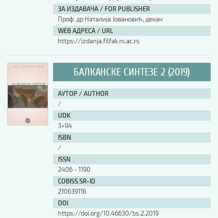
ЗА ИЗДАВАЧА / FOR PUBLISHER
Проф. др Наталија Јовановић, декан
WEB АДРЕСА / URL
https://izdanja.filfak.ni.ac.rs
БАЛКАНСКЕ СИНТЕЗЕ 2 (2019)
АУТОР / AUTHOR
/
UDK
3+94
ISBN
/
ISSN
2406 - 1190
COBISS.SR-ID
210639116
DOI
https://doi.org/10.46630/bs.2.2019