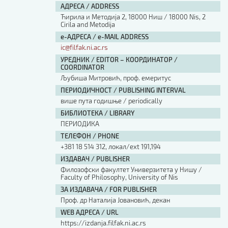
АДРЕСА / ADDRESS
Ћирила и Методија 2, 18000 Ниш / 18000 Nis, 2
Cirila and Metodija
е-АДРЕСА / e-MAIL ADDRESS
ic@filfak.ni.ac.rs
УРЕДНИК / EDITOR – КООРДИНАТОР /
COORDINATOR
Љубиша Митровић, проф. емеритус
ПЕРИОДИЧНОСТ / PUBLISHING INTERVAL
више пута годишње / periodically
БИБЛИОТЕКА / LIBRARY
ПЕРИОДИКА
ТЕЛЕФОН / PHONE
+381 18 514 312, локал/ext 191,194
ИЗДАВАЧ / PUBLISHER
Филозофски факултет Универзитета у Нишу /
Faculty of Philosophy, University of Nis
ЗА ИЗДАВАЧА / FOR PUBLISHER
Проф. др Наталија Јовановић, декан
WEB АДРЕСА / URL
https://izdanja.filfak.ni.ac.rs