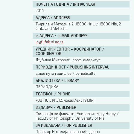
ПОЧЕТНА ГОДИНА / INITIAL YEAR
2014
АДРЕСА / ADDRESS
Ћирила и Методија 2, 18000 Ниш / 18000 Nis, 2
Cirila and Metodija
е-АДРЕСА / e-MAIL ADDRESS
ic@filfak.ni.ac.rs
УРЕДНИК / EDITOR – КООРДИНАТОР /
COORDINATOR
Љубиша Митровић, проф. емеритус
ПЕРИОДИЧНОСТ / PUBLISHING INTERVAL
више пута годишње / periodically
БИБЛИОТЕКА / LIBRARY
ПЕРИОДИКА
ТЕЛЕФОН / PHONE
+381 18 514 312, локал/ext 191,194
ИЗДАВАЧ / PUBLISHER
Филозофски факултет Универзитета у Нишу /
Faculty of Philosophy, University of Nis
ЗА ИЗДАВАЧА / FOR PUBLISHER
Проф. др Наталија Јовановић, декан