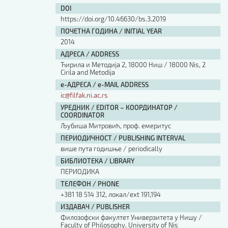
DOI
https://doi.org/10.46630/bs.3.2019
ПОЧЕТНА ГОДИНА / INITIAL YEAR
2014
АДРЕСА / ADDRESS
Ћирила и Методија 2, 18000 Ниш / 18000 Nis, 2
Cirila and Metodija
е-АДРЕСА / e-MAIL ADDRESS
ic@filfak.ni.ac.rs
УРЕДНИК / EDITOR – КООРДИНАТОР /
COORDINATOR
Љубиша Митровић, проф. емеритус
ПЕРИОДИЧНОСТ / PUBLISHING INTERVAL
више пута годишње / periodically
БИБЛИОТЕКА / LIBRARY
ПЕРИОДИКА
ТЕЛЕФОН / PHONE
+381 18 514 312, локал/ext 191,194
ИЗДАВАЧ / PUBLISHER
Филозофски факултет Универзитета у Нишу /
Faculty of Philosophy, University of Nis