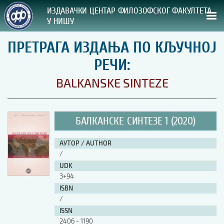
ИЗДАВАЧКИ ЦЕНТАР ФИЛОЗОФСКОГ ФАКУЛТЕТА
У НИШУ
ПРЕТРАГА ИЗДАЊА ПО КЉУЧНОЈ
СВА НАША ИЗДАЊА
РЕЧИ:
ВРСТА ИЗДАЊА:
BALKANSKE SINTEZE
ГОДИНА ОБЈАВЉИВАЊА:
БАЛКАНСКЕ СИНТЕЗЕ 1 (2020)
ПРЕГЛЕД
АУТОР / AUTHOR
УПУТСТВА
/
UDK
УПУТСТВА
3+94
Правилник о издавачкој делатности
ISBN
Упутство ауторима
/
Упутство уредницима
ISSN
Изјава о ауторству
2406 - 1190
Изјава о лектури