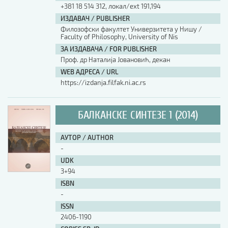
+381 18 514 312, локал/ext 191,194
ИЗДАВАЧ / PUBLISHER
Филозофски факултет Универзитета у Нишу /
Faculty of Philosophy, University of Nis
ЗА ИЗДАВАЧА / FOR PUBLISHER
Проф. др Наталија Јовановић, декан
WEB АДРЕСА / URL
https://izdanja.filfak.ni.ac.rs
БАЛКАНСКЕ СИНТЕЗЕ 1 (2014)
АУТОР / AUTHOR
-
UDK
3+94
ISBN
-
ISSN
2406-1190