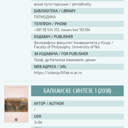
више пута годишње / periodically
БИБЛИОТЕКА / LIBRARY
ПЕРИОДИКА
ТЕЛЕФОН / PHONE
+381 18 514 312, локал/ext 191,194
ИЗДАВАЧ / PUBLISHER
Филозофски факултет Универзитета у Нишу /
Faculty of Philosophy, University of Nis
ЗА ИЗДАВАЧА / FOR PUBLISHER
Проф. др Наталија Јовановић, декан
WEB АДРЕСА / URL
https://izdanja.filfak.ni.ac.rs
БАЛКАНСКЕ СИНТЕЗЕ 1 (2018)
АУТОР / AUTHOR
/
UDK
3+94