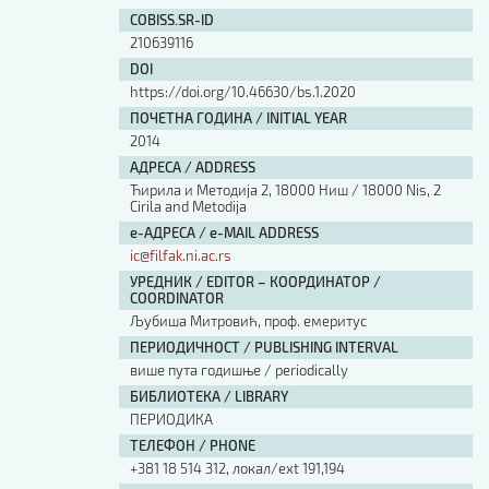
Изјава о коришћењу ауторског дела
COBISS.SR-ID
Упутство за бирање лиценце
210639116
Уговор са аутором
DOI
Логотипи
https://doi.org/10.46630/bs.1.2020
Шаблон прве стране и импресума [B5, ћир]
ПОЧЕТНА ГОДИНА / INITIAL YEAR
Шаблон прве стране и импресума [B5, лат]
2014
Шаблон прве стране и импресума [B5, енг]
АДРЕСА / ADDRESS
Етички кодекс
Ћирила и Методија 2, 18000 Ниш / 18000 Nis, 2
Cirila and Metodija
е-АДРЕСА / e-MAIL ADDRESS
ПРЕТРАГА ИЗДАЊА
ic@filfak.ni.ac.rs
УРЕДНИК / EDITOR – КООРДИНАТОР /
Наслов или део наслова
COORDINATOR
Љубиша Митровић, проф. емеритус
ПЕРИОДИЧНОСТ / PUBLISHING INTERVAL
Кључне речи
више пута годишње / periodically
БИБЛИОТЕКА / LIBRARY
ПЕРИОДИКА
ТЕЛЕФОН / PHONE
+381 18 514 312, локал/ext 191,194
Тип издања