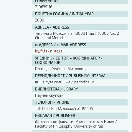
COBISS.SR-ID
210639116
ПОЧЕТНА ГОДИНА / INITIAL YEAR
2000
АДРЕСА / ADDRESS
Ћирила и Методија 2, 18000 Ниш / 18000 Nis, 2
Cirila and Metodija
е-АДРЕСА / e-MAIL ADDRESS
ic@filfak.ni.ac.rs
УРЕДНИК / EDITOR – КООРДИНАТОР /
COORDINATOR
Проф. др Љубиша Митровић
ПЕРИОДИЧНОСТ / PUBLISHING INTERVAL
више пута годишње / periodically
БИБЛИОТЕКА / LIBRARY
Научни скупови
ТЕЛЕФОН / PHONE
+381 18 514 312, локал/ext 191,194
ИЗДАВАЧ / PUBLISHER
Филозофски факултет Универзитета у Нишу /
Faculty of Philosophy, University of Nis