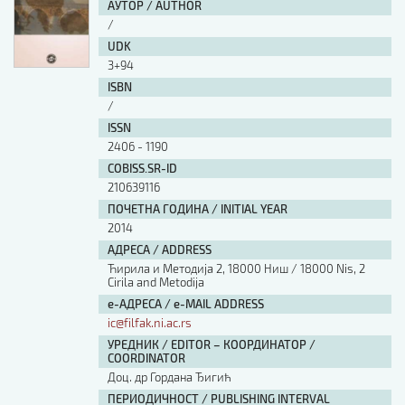
АУТОР / AUTHOR
/
UDK
3+94
ISBN
/
ISSN
2406 - 1190
COBISS.SR-ID
210639116
ПОЧЕТНА ГОДИНА / INITIAL YEAR
2014
АДРЕСА / ADDRESS
Ћирила и Методија 2, 18000 Ниш / 18000 Nis, 2
Cirila and Metodija
е-АДРЕСА / e-MAIL ADDRESS
ic@filfak.ni.ac.rs
УРЕДНИК / EDITOR – КООРДИНАТОР /
COORDINATOR
Доц. др Гордана Ђигић
ПЕРИОДИЧНОСТ / PUBLISHING INTERVAL