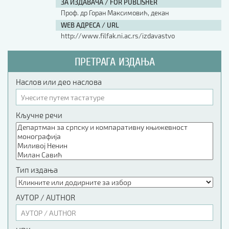
ЗА ИЗДАВАЧА / FOR PUBLISHER
Проф. др Горан Максимовић, декан
WEB АДРЕСА / URL
http://www.filfak.ni.ac.rs/izdavastvo
ПРЕТРАГА ИЗДАЊА
Наслов или део наслова
Кључне речи
Тип издања
АУТОР / AUTHOR