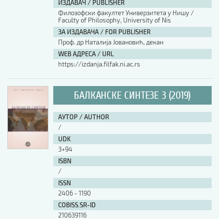
ИЗДАВАЧ / PUBLISHER
Филозофски факултет Универзитета у Нишу /
АУТОР / AUTHOR
Faculty of Philosophy, University of Nis
ЗА ИЗДАВАЧА / FOR PUBLISHER
Проф. др Наталија Јовановић, декан
UDK
WEB АДРЕСА / URL
https://izdanja.filfak.ni.ac.rs
ISBN
БАЛКАНСКЕ СИНТЕЗЕ 3 (2019)
ISSN
АУТОР / AUTHOR
/
UDK
COBISS.SR-ID
3+94
ISBN
/
DOI
ISSN
2406 - 1190
COBISS.SR-ID
210639116