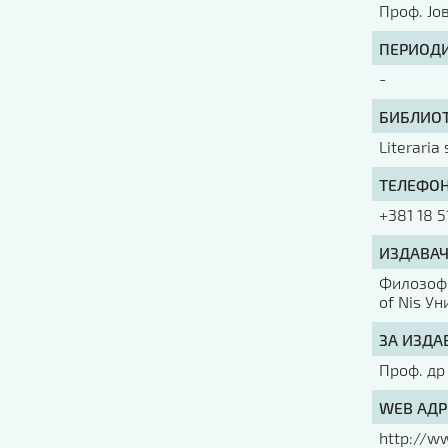
Проф. Јо
ПЕРИОДИ
-
БИБЛИОТ
Literaria
ТЕЛЕФОН
+381 18 5
ИЗДАВАЧ
Филозофс
of Nis У
ЗА ИЗДА
Проф. др
WEB АДР
http://ww