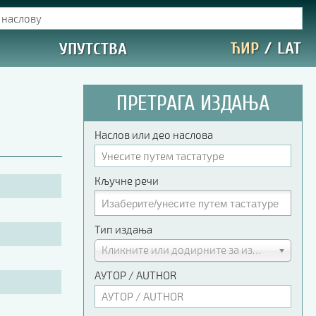
ЋИР
/
LAT
УПУТСТВА
ПРЕТРАГА ИЗДАЊА
Наслов или део наслова
Кључне речи
Тип издања
Кликните или додирните за избор
АУТОР / AUTHOR