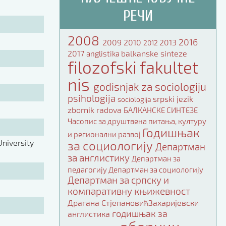
РЕЧИ
2008
2016
2009
2010
2013
2012
2017
balkanske sinteze
anglistika
filozofski fakultet
nis
godisnjak za sociologiju
psihologija
srpski jezik
sociologija
zbornik radova
БАЛКАНСКЕ СИНТЕЗЕ
Часопис за друштвена питања, културу
Годишњак
и регионални развој
niversity
за социологију
Департман
за англистику
Департман за
педагогију
Департман за социологију
Департман за српску и
компаративну књижевност
Драгана СтјепановићЗахаријевски
годишњак за
англистика