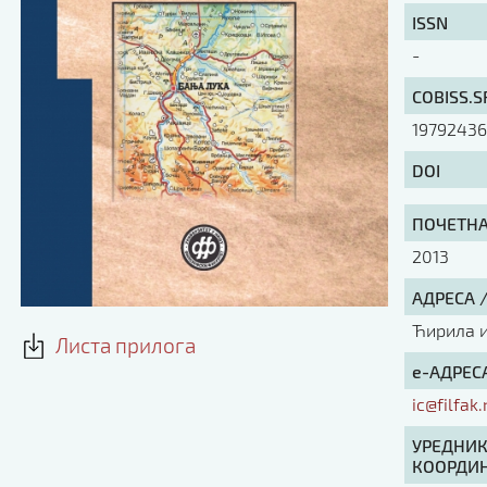
ISSN
-
COBISS.S
1979243
DOI
ПОЧЕТНА 
2013
АДРЕСА 
Ћирила и 
Листа прилога
е-АДРЕСА
ic@filfak.
УРЕДНИК
КООРДИН