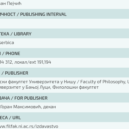
ван Пејчић
ЧНОСТ / PUBLISHING INTERVAL
ЕКА / LIBRARY
 serbica
 / PHONE
14 312, локал/ext 191,194
 / PUBLISHER
ки факултет Универзитета у Нишу / Faculty of Philosophy, U
ниверзитет у Бањој Луци, Филолошки факултет
ВАЧА / FOR PUBLISHER
 Горан Максимовић, декан
ЕСА / URL
w.filfak.ni.ac.rs/izdavastvo