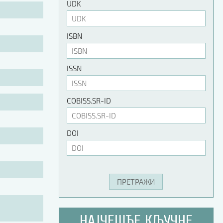
UDK
ISBN
ISSN
COBISS.SR-ID
DOI
НАЈЧЕШЋЕ КЉУЧНЕ