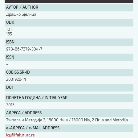
АУТОР / AUTHOR
АУТОР / AUTHOR
Драшко Бјелица
UDK
101
UDK
165
ISBN
978-86-7379-304-7
ISBN
ISSN
-
COBISS.SR-ID
ISSN
203192844
DOI
COBISS.SR-ID
ПОЧЕТНА ГОДИНА / INITIAL YEAR
2013
DOI
АДРЕСА / ADDRESS
Ћирила и Методија 2, 18000 Ниш / 18000 Nis, 2 Cirila and Metodija
е-АДРЕСА / e-MAIL ADDRESS
ic@filfak.ni.ac.rs