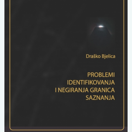
Изјава о коришћењу ауторског дела
Упутство за бирање лиценце
Уговор са аутором
Логотипи
Шаблон прве стране и импресума [B5, ћир]
Шаблон прве стране и импресума [B5, лат]
Шаблон прве стране и импресума [B5, енг]
Етички кодекс
ПРЕТРАГА ИЗДАЊА
Наслов или део наслова
Кључне речи
Тип издања