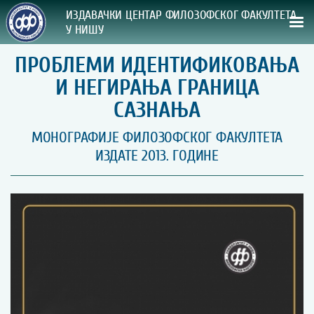
ИЗДАВАЧКИ ЦЕНТАР ФИЛОЗОФСКОГ ФАКУЛТЕТА
У НИШУ
ПРОБЛЕМИ ИДЕНТИФИКОВАЊА
СВА НАША ИЗДАЊА
И НЕГИРАЊА ГРАНИЦА
ВРСТА ИЗДАЊА:
САЗНАЊА
ГОДИНА ОБЈАВЉИВАЊА:
МОНОГРАФИЈЕ ФИЛОЗОФСКОГ ФАКУЛТЕТА
ИЗДАТЕ 2013. ГОДИНЕ
ПРЕГЛЕД
УПУТСТВА
УПУТСТВА
Правилник о издавачкој делатности
Упутство ауторима
Упутство уредницима
Изјава о ауторству
Изјава о лектури