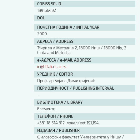
COBISS.SR-ID
199156492
DOI
ПОЧЕТНА ГОДИНА / INITIAL YEAR
2000
АДРЕСА / ADDRESS
Ћирила и Методија 2, 18000 Ниш / 18000 Nis, 2
Cirila and Metodija
е-АДРЕСА / e-MAIL ADDRESS
ic@filfak.ni.ac.rs
УРЕДНИК / EDITOR
Проф. др Бојана Димитријевић
ПЕРИОДИЧНОСТ / PUBLISHING INTERVAL
-
БИБЛИОТЕКА / LIBRARY
Елементи
ТЕЛЕФОН / PHONE
+381 18 514 312, локал/ext 191,194
ИЗДАВАЧ / PUBLISHER
Филозофски факултет Универзитета у Нишу /