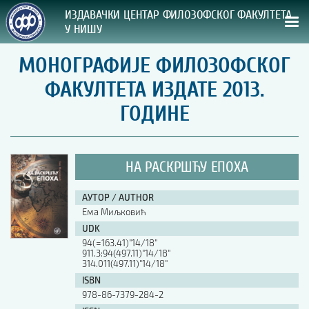
ИЗДАВАЧКИ ЦЕНТАР ФИЛОЗОФСКОГ ФАКУЛТЕТА
У НИШУ
МОНОГРАФИЈЕ ФИЛОЗОФСКОГ
СВА НАША ИЗДАЊА
ФАКУЛТЕТА ИЗДАТЕ 2013.
ВРСТА ИЗДАЊА:
ГОДИНЕ
ГОДИНА ОБЈАВЉИВАЊА:
НА РАСКРШЋУ ЕПОХА
ПРЕГЛЕД
АУТОР / AUTHOR
УПУТСТВА
Ема Миљковић
UDK
УПУТСТВА
94(=163.41)"14/18"
Правилник о издавачкој делатности
911.3:94(497.11)"14/18"
314.011(497.11)"14/18"
Упутство ауторима
ISBN
Упутство уредницима
Изјава о ауторству
978-86-7379-284-2
Изјава о лектури