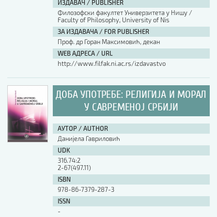
ИЗДАВАЧ / PUBLISHER
Филозофски факултет Универзитета у Нишу /
АУТОР / AUTHOR
Faculty of Philosophy, University of Nis
ЗА ИЗДАВАЧА / FOR PUBLISHER
Проф. др Горан Максимовић, декан
UDK
WEB АДРЕСА / URL
http://www.filfak.ni.ac.rs/izdavastvo
ISBN
ДОБА УПОТРЕБЕ: РЕЛИГИЈА И МОРАЛ
У САВРЕМЕНОЈ СРБИЈИ
ISSN
АУТОР / AUTHOR
Данијела Гавриловић
COBISS.SR-ID
UDK
316.74:2
2-67(497.11)
DOI
ISBN
978-86-7379-287-3
ISSN
-