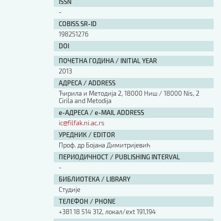
ISSN
Изјава о коришћењу ауторског дела
-
Упутство за бирање лиценце
COBISS.SR-ID
Уговор са аутором
198251276
Логотипи
DOI
Шаблон прве стране и импресума [B5, ћир]
ПОЧЕТНА ГОДИНА / INITIAL YEAR
Шаблон прве стране и импресума [B5, лат]
Шаблон прве стране и импресума [B5, енг]
2013
АДРЕСА / ADDRESS
Етички кодекс
Ћирила и Методија 2, 18000 Ниш / 18000 Nis, 2
Cirila and Metodija
ПРЕТРАГА ИЗДАЊА
е-АДРЕСА / e-MAIL ADDRESS
ic@filfak.ni.ac.rs
Наслов или део наслова
УРЕДНИК / EDITOR
Проф. др Бојана Димитријевић
ПЕРИОДИЧНОСТ / PUBLISHING INTERVAL
Кључне речи
-
БИБЛИОТЕКА / LIBRARY
Студије
ТЕЛЕФОН / PHONE
+381 18 514 312, локал/ext 191,194
Тип издања