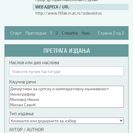
WEB АДРЕСА / URL
http://www.filfak.ni.ac.rs/izdavastvo
Старт
Претходна
1
2
Следећа
Крај
Страна 2 од 2
ПРЕТРАГА ИЗДАЊА
Наслов или део наслова
Кључне речи
Тип издања
АУТОР / AUTHOR