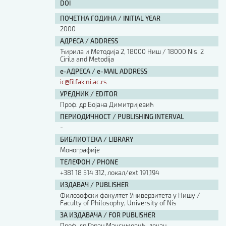
DOI
ПОЧЕТНА ГОДИНА / INITIAL YEAR
2000
АДРЕСА / ADDRESS
Ћирила и Методија 2, 18000 Ниш / 18000 Nis, 2
Cirila and Metodija
е-АДРЕСА / e-MAIL ADDRESS
ic@filfak.ni.ac.rs
УРЕДНИК / EDITOR
Проф. др Бојана Димитријевић
ПЕРИОДИЧНОСТ / PUBLISHING INTERVAL
-
БИБЛИОТЕКА / LIBRARY
Монографије
ТЕЛЕФОН / PHONE
+381 18 514 312, локал/ext 191,194
ИЗДАВАЧ / PUBLISHER
Филозофски факултет Универзитета у Нишу /
Faculty of Philosophy, University of Nis
ЗА ИЗДАВАЧА / FOR PUBLISHER
Проф. др Горан Максимовић, декан