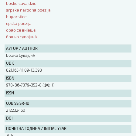
bosko suvajdzic
srpska narodna poezija
АУТОР / AUTHOR
bugarstice
epska poezija
орао се вијаше
UDK
бошко сувајџић
АУТОР / AUTHOR
ISBN
Бошко Сувајџић
UDK
821.163.41.09-13:398
ISSN
ISBN
978-86-7379-352-8 (ФФН)
COBISS.SR-ID
ISSN
COBISS.SR-ID
212232460
DOI
DOI
ПОЧЕТНА ГОДИНА / INITIAL YEAR
2014