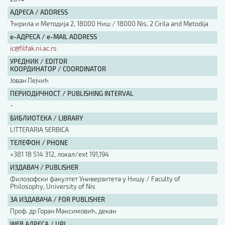
АДРЕСА / ADDRESS
Ћирила и Методија 2, 18000 Ниш / 18000 Nis, 2 Cirila and Metodija
е-АДРЕСА / e-MAIL ADDRESS
ic@filfak.ni.ac.rs
УРЕДНИК / EDITOR
КООРДИНАТОР / COORDINATOR
Јован Пејчић
ПЕРИОДИЧНОСТ / PUBLISHING INTERVAL
-
БИБЛИОТЕКА / LIBRARY
LITTERARIA SERBICA
ТЕЛЕФОН / PHONE
+381 18 514 312, локал/ext 191,194
ИЗДАВАЧ / PUBLISHER
Филозофски факултет Универзитета у Нишу / Faculty of
Philosophy, University of Nis
ЗА ИЗДАВАЧА / FOR PUBLISHER
Проф. др Горан Максимовић, декан
WEB АДРЕСА / URL