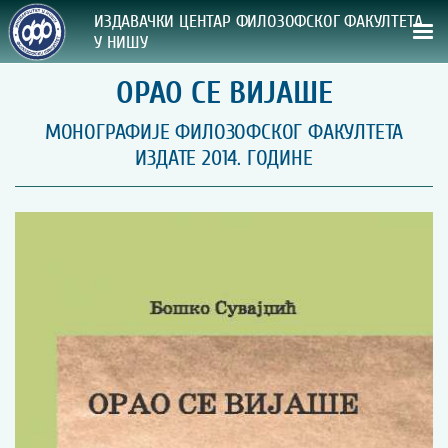
ИЗДАВАЧКИ ЦЕНТАР ФИЛОЗОФСКОГ ФАКУЛТЕТА
У НИШУ
ОРАО СЕ ВИЈАШЕ
СВА НАША ИЗДАЊА
МОНОГРАФИЈЕ ФИЛОЗОФСКОГ ФАКУЛТЕТА
ВРСТА ИЗДАЊА:
ИЗДАТЕ 2014. ГОДИНЕ
ГОДИНА ОБЈАВЉИВАЊА:
ПРЕГЛЕД
УПУТСТВА
УПУТСТВА
Правилник о издавачкој делатности
Упутство ауторима
Упутство уредницима
Изјава о ауторству
Изјава о лектури