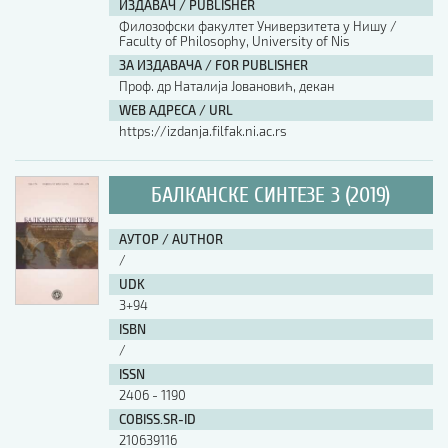
ИЗДАВАЧ / PUBLISHER
Филозофски факултет Универзитета у Нишу /
АУТОР / AUTHOR
Faculty of Philosophy, University of Nis
ЗА ИЗДАВАЧА / FOR PUBLISHER
Проф. др Наталија Јовановић, декан
UDK
WEB АДРЕСА / URL
https://izdanja.filfak.ni.ac.rs
ISBN
БАЛКАНСКЕ СИНТЕЗЕ 3 (2019)
ISSN
АУТОР / AUTHOR
/
UDK
COBISS.SR-ID
3+94
ISBN
/
DOI
ISSN
2406 - 1190
COBISS.SR-ID
210639116