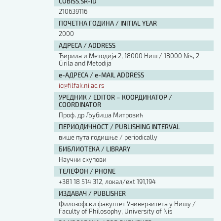
COBISS.SR-ID
210639116
ПОЧЕТНА ГОДИНА / INITIAL YEAR
2000
АДРЕСА / ADDRESS
Ћирила и Методија 2, 18000 Ниш / 18000 Nis, 2
Cirila and Metodija
е-АДРЕСА / e-MAIL ADDRESS
ic@filfak.ni.ac.rs
УРЕДНИК / EDITOR – КООРДИНАТОР /
COORDINATOR
Проф. др Љубиша Митровић
ПЕРИОДИЧНОСТ / PUBLISHING INTERVAL
више пута годишње / periodically
БИБЛИОТЕКА / LIBRARY
Научни скупови
ТЕЛЕФОН / PHONE
+381 18 514 312, локал/ext 191,194
ИЗДАВАЧ / PUBLISHER
Филозофски факултет Универзитета у Нишу /
Faculty of Philosophy, University of Nis