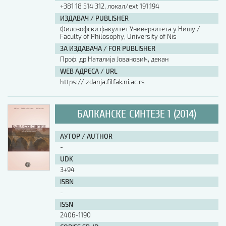
+381 18 514 312, локал/ext 191,194
ИЗДАВАЧ / PUBLISHER
Филозофски факултет Универзитета у Нишу /
Faculty of Philosophy, University of Nis
ЗА ИЗДАВАЧА / FOR PUBLISHER
Проф. др Наталија Јовановић, декан
WEB АДРЕСА / URL
https://izdanja.filfak.ni.ac.rs
БАЛКАНСКЕ СИНТЕЗЕ 1 (2014)
АУТОР / AUTHOR
-
UDK
3+94
ISBN
-
ISSN
2406-1190