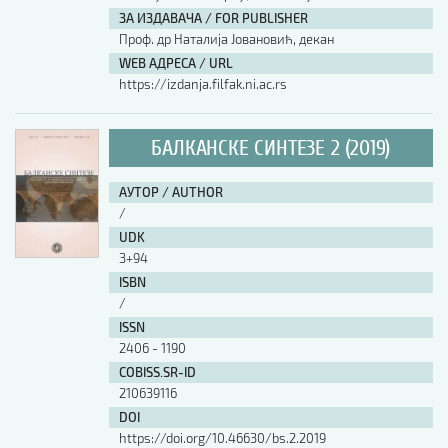
ЗА ИЗДАВАЧА / FOR PUBLISHER
Проф. др Наталија Јовановић, декан
WEB АДРЕСА / URL
https://izdanja.filfak.ni.ac.rs
БАЛКАНСКЕ СИНТЕЗЕ 2 (2019)
АУТОР / AUTHOR
/
UDK
3+94
ISBN
/
ISSN
2406 - 1190
COBISS.SR-ID
210639116
DOI
https://doi.org/10.46630/bs.2.2019