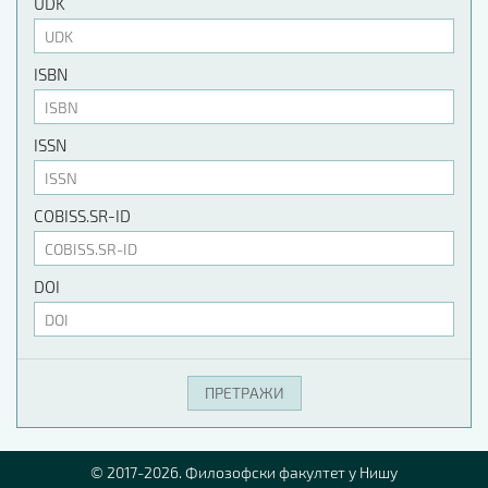
UDK
ISBN
ISSN
COBISS.SR-ID
DOI
© 2017-2026. Филозофски факултет у Нишу