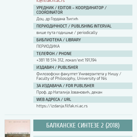
ic@filfak.ni.ac.rs
УРЕДНИК / EDITOR – КООРДИНАТОР /
COORDINATOR
Доц. др Гордана Ђигић
ПЕРИОДИЧНОСТ / PUBLISHING INTERVAL
више пута годишње / periodically
БИБЛИОТЕКА / LIBRARY
ПЕРИОДИКА
ТЕЛЕФОН / PHONE
+381 18 514 312, локал/ext 191,194
ИЗДАВАЧ / PUBLISHER
Филозофски факултет Универзитета у Нишу /
Faculty of Philosophy, University of Nis
ЗА ИЗДАВАЧА / FOR PUBLISHER
Проф. др Наталија Јовановић, декан
WEB АДРЕСА / URL
https://izdanja.filfak.ni.ac.rs
БАЛКАНСКЕ СИНТЕЗЕ 2 (2018)