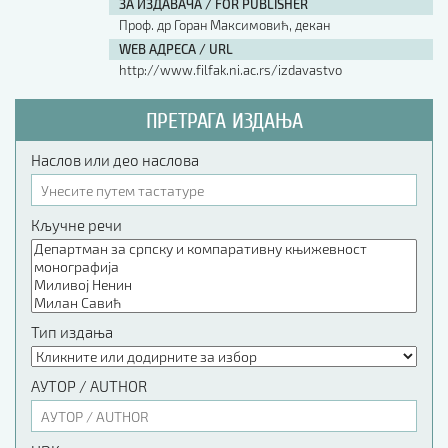
ЗА ИЗДАВАЧА / FOR PUBLISHER
Проф. др Горан Максимовић, декан
WEB АДРЕСА / URL
http://www.filfak.ni.ac.rs/izdavastvo
ПРЕТРАГА ИЗДАЊА
Наслов или део наслова
Кључне речи
Тип издања
АУТОР / AUTHOR