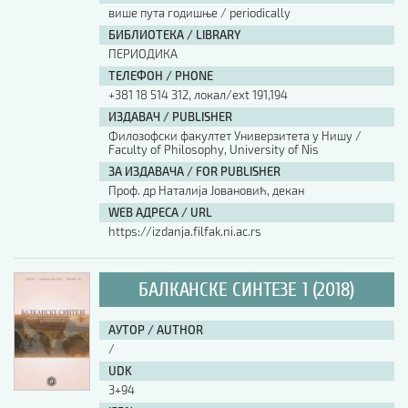
више пута годишње / periodically
БИБЛИОТЕКА / LIBRARY
ПЕРИОДИКА
ТЕЛЕФОН / PHONE
+381 18 514 312, локал/ext 191,194
ИЗДАВАЧ / PUBLISHER
Филозофски факултет Универзитета у Нишу /
Faculty of Philosophy, University of Nis
ЗА ИЗДАВАЧА / FOR PUBLISHER
Проф. др Наталија Јовановић, декан
WEB АДРЕСА / URL
https://izdanja.filfak.ni.ac.rs
БАЛКАНСКЕ СИНТЕЗЕ 1 (2018)
АУТОР / AUTHOR
/
UDK
3+94