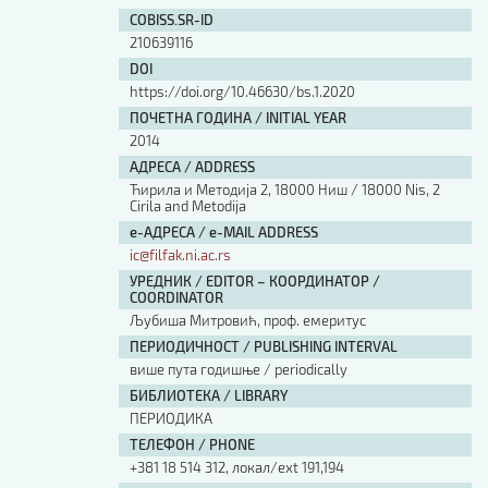
Изјава о коришћењу ауторског дела
COBISS.SR-ID
Упутство за бирање лиценце
210639116
Уговор са аутором
DOI
Логотипи
https://doi.org/10.46630/bs.1.2020
Шаблон прве стране и импресума [B5, ћир]
ПОЧЕТНА ГОДИНА / INITIAL YEAR
Шаблон прве стране и импресума [B5, лат]
2014
Шаблон прве стране и импресума [B5, енг]
АДРЕСА / ADDRESS
Етички кодекс
Ћирила и Методија 2, 18000 Ниш / 18000 Nis, 2
Cirila and Metodija
е-АДРЕСА / e-MAIL ADDRESS
ПРЕТРАГА ИЗДАЊА
ic@filfak.ni.ac.rs
УРЕДНИК / EDITOR – КООРДИНАТОР /
Наслов или део наслова
COORDINATOR
Љубиша Митровић, проф. емеритус
ПЕРИОДИЧНОСТ / PUBLISHING INTERVAL
Кључне речи
више пута годишње / periodically
БИБЛИОТЕКА / LIBRARY
ПЕРИОДИКА
ТЕЛЕФОН / PHONE
+381 18 514 312, локал/ext 191,194
Тип издања