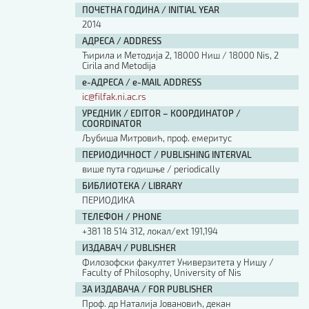
ПОЧЕТНА ГОДИНА / INITIAL YEAR
2014
АДРЕСА / ADDRESS
Ћирила и Методија 2, 18000 Ниш / 18000 Nis, 2
Cirila and Metodija
е-АДРЕСА / e-MAIL ADDRESS
ic@filfak.ni.ac.rs
УРЕДНИК / EDITOR – КООРДИНАТОР /
COORDINATOR
Љубиша Митровић, проф. емеритус
ПЕРИОДИЧНОСТ / PUBLISHING INTERVAL
више пута годишње / periodically
БИБЛИОТЕКА / LIBRARY
ПЕРИОДИКА
ТЕЛЕФОН / PHONE
+381 18 514 312, локал/ext 191,194
ИЗДАВАЧ / PUBLISHER
Филозофски факултет Универзитета у Нишу /
Faculty of Philosophy, University of Nis
ЗА ИЗДАВАЧА / FOR PUBLISHER
Проф. др Наталија Јовановић, декан