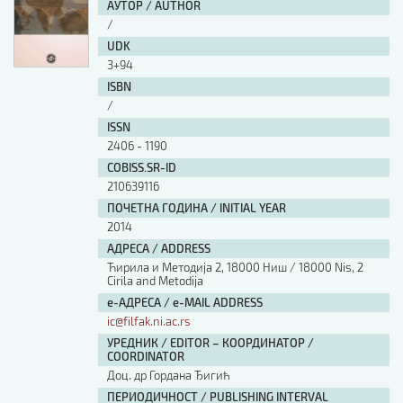
АУТОР / AUTHOR
/
UDK
3+94
ISBN
/
ISSN
2406 - 1190
COBISS.SR-ID
210639116
ПОЧЕТНА ГОДИНА / INITIAL YEAR
2014
АДРЕСА / ADDRESS
Ћирила и Методија 2, 18000 Ниш / 18000 Nis, 2
Cirila and Metodija
е-АДРЕСА / e-MAIL ADDRESS
ic@filfak.ni.ac.rs
УРЕДНИК / EDITOR – КООРДИНАТОР /
COORDINATOR
Доц. др Гордана Ђигић
ПЕРИОДИЧНОСТ / PUBLISHING INTERVAL