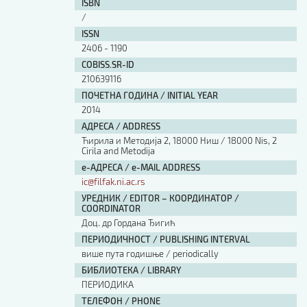
ISBN
/
ISSN
2406 - 1190
COBISS.SR-ID
210639116
ПОЧЕТНА ГОДИНА / INITIAL YEAR
2014
АДРЕСА / ADDRESS
Ћирила и Методија 2, 18000 Ниш / 18000 Nis, 2
Cirila and Metodija
е-АДРЕСА / e-MAIL ADDRESS
ic@filfak.ni.ac.rs
УРЕДНИК / EDITOR – КООРДИНАТОР /
COORDINATOR
Доц. др Гордана Ђигић
ПЕРИОДИЧНОСТ / PUBLISHING INTERVAL
више пута годишње / periodically
БИБЛИОТЕКА / LIBRARY
ПЕРИОДИКА
ТЕЛЕФОН / PHONE