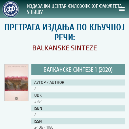
ИЗДАВАЧКИ ЦЕНТАР ФИЛОЗОФСКОГ ФАКУЛТЕТА
У НИШУ
ПРЕТРАГА ИЗДАЊА ПО КЉУЧНОЈ
СВА НАША ИЗДАЊА
РЕЧИ:
ВРСТА ИЗДАЊА:
BALKANSKE SINTEZE
ГОДИНА ОБЈАВЉИВАЊА:
БАЛКАНСКЕ СИНТЕЗЕ 1 (2020)
ПРЕГЛЕД
АУТОР / AUTHOR
УПУТСТВА
/
UDK
УПУТСТВА
3+94
Правилник о издавачкој делатности
ISBN
Упутство ауторима
/
Упутство уредницима
ISSN
Изјава о ауторству
2406 - 1190
Изјава о лектури