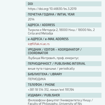
DOI
https://doi.org/10.46630/bs.3.2019
ПОЧЕТНА ГОДИНА / INITIAL YEAR
2014
АДРЕСА / ADDRESS
Ћирила и Методија 2, 18000 Ниш / 18000 Nis, 2
Cirila and Metodija
е-АДРЕСА / e-MAIL ADDRESS
ic@filfak.ni.ac.rs
УРЕДНИК / EDITOR – КООРДИНАТОР /
COORDINATOR
Љубиша Митровић, проф. емеритус
ПЕРИОДИЧНОСТ / PUBLISHING INTERVAL
више пута годишње / periodically
БИБЛИОТЕКА / LIBRARY
ПЕРИОДИКА
ТЕЛЕФОН / PHONE
+381 18 514 312, локал/ext 191,194
ИЗДАВАЧ / PUBLISHER
Филозофски факултет Универзитета у Нишу /
Faculty of Philosophy, University of Nis