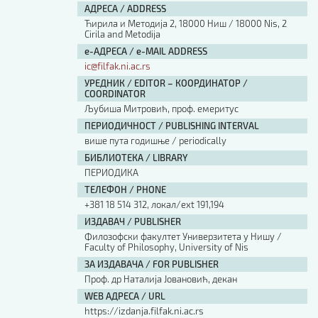
АДРЕСА / ADDRESS
Ћирила и Методија 2, 18000 Ниш / 18000 Nis, 2
Cirila and Metodija
е-АДРЕСА / e-MAIL ADDRESS
ic@filfak.ni.ac.rs
УРЕДНИК / EDITOR – КООРДИНАТОР /
COORDINATOR
Љубиша Митровић, проф. емеритус
ПЕРИОДИЧНОСТ / PUBLISHING INTERVAL
више пута годишње / periodically
БИБЛИОТЕКА / LIBRARY
ПЕРИОДИКА
ТЕЛЕФОН / PHONE
+381 18 514 312, локал/ext 191,194
ИЗДАВАЧ / PUBLISHER
Филозофски факултет Универзитета у Нишу /
Faculty of Philosophy, University of Nis
ЗА ИЗДАВАЧА / FOR PUBLISHER
Проф. др Наталија Јовановић, декан
WEB АДРЕСА / URL
https://izdanja.filfak.ni.ac.rs