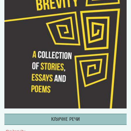
Изјава о коришћењу ауторског дела
Упутство за бирање лиценце
Уговор са аутором
Логотипи
Шаблон прве стране и импресума [B5, ћир]
Шаблон прве стране и импресума [B5, лат]
Шаблон прве стране и импресума [B5, енг]
Етички кодекс
ПРЕТРАГА ИЗДАЊА
Наслов или део наслова
Кључне речи
КЉУЧНЕ РЕЧИ
Тип издања
the brevity