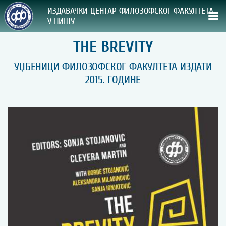
ИЗДАВАЧКИ ЦЕНТАР ФИЛОЗОФСКОГ ФАКУЛТЕТА
У НИШУ
THE BREVITY
СВА НАША ИЗДАЊА
УЏБЕНИЦИ ФИЛОЗОФСКОГ ФАКУЛТЕТА ИЗДАТИ
ВРСТА ИЗДАЊА:
2015. ГОДИНЕ
ГОДИНА ОБЈАВЉИВАЊА:
ПРЕГЛЕД
УПУТСТВА
УПУТСТВА
Правилник о издавачкој делатности
Упутство ауторима
Упутство уредницима
Изјава о ауторству
Изјава о лектури