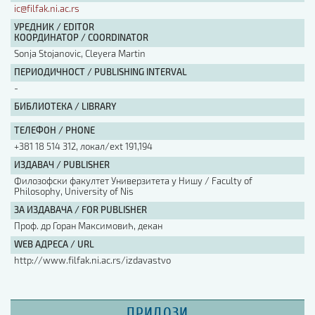
ic@filfak.ni.ac.rs
УРЕДНИК / EDITOR
КООРДИНАТОР / COORDINATOR
Sonja Stojanovic, Cleyera Martin
ПЕРИОДИЧНОСТ / PUBLISHING INTERVAL
-
БИБЛИОТЕКА / LIBRARY
ТЕЛЕФОН / PHONE
+381 18 514 312, локал/ext 191,194
ИЗДАВАЧ / PUBLISHER
Филозофски факултет Универзитета у Нишу / Faculty of
Philosophy, University of Nis
ЗА ИЗДАВАЧА / FOR PUBLISHER
Проф. др Горан Максимовић, декан
WEB АДРЕСА / URL
http://www.filfak.ni.ac.rs/izdavastvo
ПРИЛОЗИ