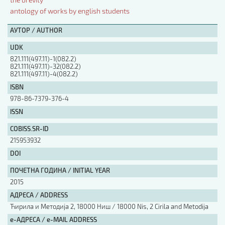
antology of works by english students
АУТОР / AUTHOR
АУТОР / AUTHOR
UDK
UDK
821.111(497.11)-1(082.2)
821.111(497.11)-32(082.2)
821.111(497.11)-4(082.2)
ISBN
ISBN
978-86-7379-376-4
ISSN
ISSN
COBISS.SR-ID
215953932
COBISS.SR-ID
DOI
ПОЧЕТНА ГОДИНА / INITIAL YEAR
2015
DOI
АДРЕСА / ADDRESS
Ћирила и Методија 2, 18000 Ниш / 18000 Nis, 2 Cirila and Metodija
е-АДРЕСА / e-MAIL ADDRESS