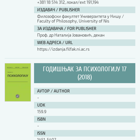
+381 18 514 312, локал/ext 191,194
ИЗДАВАЧ / PUBLISHER
АУТОР / AUTHOR
Филозофски факултет Универзитета у Нишу /
Faculty of Philosophy, University of Nis
ЗА ИЗДАВАЧА / FOR PUBLISHER
UDK
Проф. др Наталија Јовановић, декан
WEB АДРЕСА / URL
https://izdanja.filfak.ni.ac.rs
ISBN
ГОДИШЊАК ЗА ПСИХОЛОГИЈУ 17
ISSN
(2018)
АУТОР / AUTHOR
COBISS.SR-ID
-
UDK
159.9
DOI
ISBN
-
ISSN
1451-5407