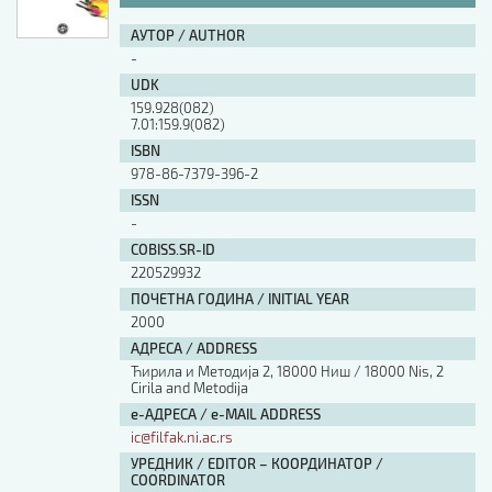
АУТОР / AUTHOR
-
UDK
159.928(082)
7.01:159.9(082)
ISBN
978-86-7379-396-2
ISSN
-
COBISS.SR-ID
220529932
ПОЧЕТНА ГОДИНА / INITIAL YEAR
2000
АДРЕСА / ADDRESS
Ћирила и Методија 2, 18000 Ниш / 18000 Nis, 2
Cirila and Metodija
е-АДРЕСА / e-MAIL ADDRESS
ic@filfak.ni.ac.rs
УРЕДНИК / EDITOR – КООРДИНАТОР /
COORDINATOR