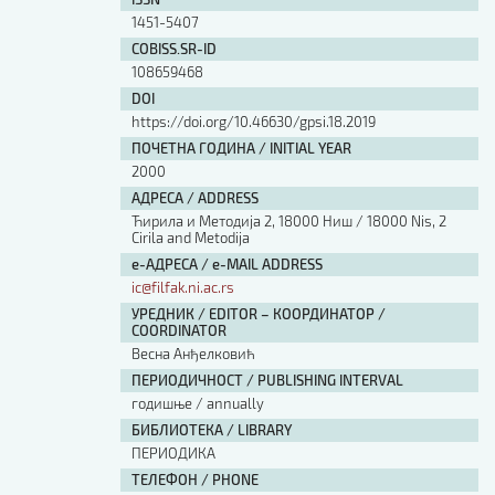
Изјава о коришћењу ауторског дела
1451-5407
Упутство за бирање лиценце
COBISS.SR-ID
Уговор са аутором
108659468
Логотипи
DOI
Шаблон прве стране и импресума [B5, ћир]
https://doi.org/10.46630/gpsi.18.2019
Шаблон прве стране и импресума [B5, лат]
ПОЧЕТНА ГОДИНА / INITIAL YEAR
Шаблон прве стране и импресума [B5, енг]
2000
Етички кодекс
АДРЕСА / ADDRESS
Ћирила и Методија 2, 18000 Ниш / 18000 Nis, 2
Cirila and Metodija
ПРЕТРАГА ИЗДАЊА
е-АДРЕСА / e-MAIL ADDRESS
ic@filfak.ni.ac.rs
Наслов или део наслова
УРЕДНИК / EDITOR – КООРДИНАТОР /
COORDINATOR
Весна Анђелковић
Кључне речи
ПЕРИОДИЧНОСТ / PUBLISHING INTERVAL
годишње / annually
БИБЛИОТЕКА / LIBRARY
ПЕРИОДИКА
Тип издања
ТЕЛЕФОН / PHONE