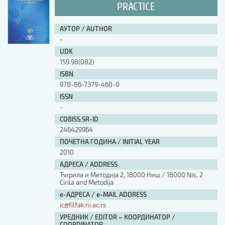
PRACTICE
АУТОР / AUTHOR
-
UDK
159.98(082)
ISBN
978-86-7379-460-0
ISSN
-
COBISS.SR-ID
246429964
ПОЧЕТНА ГОДИНА / INITIAL YEAR
2010
АДРЕСА / ADDRESS
Ћирила и Методија 2, 18000 Ниш / 18000 Nis, 2
Cirila and Metodija
е-АДРЕСА / e-MAIL ADDRESS
ic@filfak.ni.ac.rs
УРЕДНИК / EDITOR – КООРДИНАТОР /
COORDINATOR