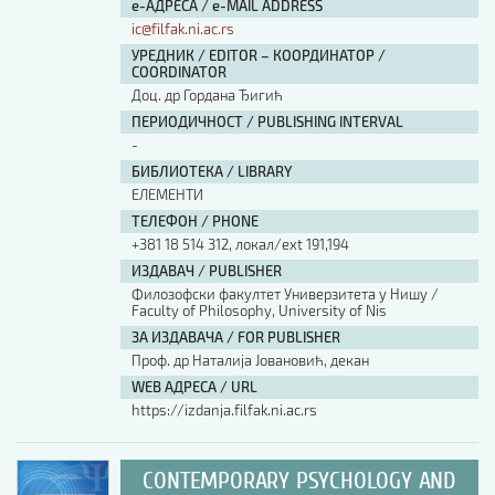
е-АДРЕСА / e-MAIL ADDRESS
ic@filfak.ni.ac.rs
УРЕДНИК / EDITOR – КООРДИНАТОР /
COORDINATOR
Доц. др Гордана Ђигић
ПЕРИОДИЧНОСТ / PUBLISHING INTERVAL
-
БИБЛИОТЕКА / LIBRARY
ЕЛЕМЕНТИ
ТЕЛЕФОН / PHONE
+381 18 514 312, локал/ext 191,194
ИЗДАВАЧ / PUBLISHER
Филозофски факултет Универзитета у Нишу /
Faculty of Philosophy, University of Nis
ЗА ИЗДАВАЧА / FOR PUBLISHER
Проф. др Наталија Јовановић, декан
WEB АДРЕСА / URL
https://izdanja.filfak.ni.ac.rs
CONTEMPORARY PSYCHOLOGY AND