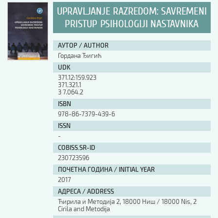
UPRAVLJANJE RAZREDOM: SAVREMENI
PRISTUP PSIHOLOGIJI NASTAVNIKA
АУТОР / AUTHOR
Гордана Ђигић
UDK
371.12:159.923
371.321.1
3 7.064.2
ISBN
978-86-7379-439-6
ISSN
-
COBISS.SR-ID
230723596
ПОЧЕТНА ГОДИНА / INITIAL YEAR
2017
АДРЕСА / ADDRESS
Ћирила и Методија 2, 18000 Ниш / 18000 Nis, 2
Cirila and Metodija