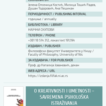
Јелена Опсеница Костић, Милица Тошић Радев,
Душан Тодоровић, Ана Пешикан
ПЕРИОДИЧНОСТ / PUBLISHING INTERVAL
годишње / annually
БИБЛИОТЕКА / LIBRARY
НАУЧНИ СКУПОВИ
ТЕЛЕФОН / PHONE
+381 18 514 312, локал/ext 191,194
ИЗДАВАЧ / PUBLISHER
Филозофски факултет Универзитета у Нишу /
Faculty of Philosophy, University of Nis
ЗА ИЗДАВАЧА / FOR PUBLISHER
Проф. др Наталија Јовановић, декан
WEB АДРЕСА / URL
https://izdanja.filfak.ni.ac.rs
O KREATIVNOSTI I UMETNOSTI –
SAVREMENA PSIHOLOŠKA
ISTRAŽIVANJA