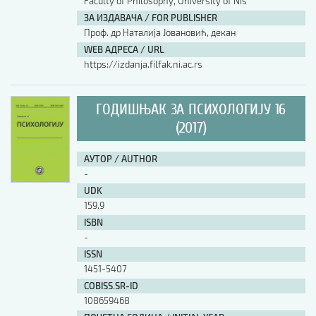
Faculty of Philosophy, University of Nis
ЗА ИЗДАВАЧА / FOR PUBLISHER
Проф. др Наталија Јовановић, декан
WEB АДРЕСА / URL
https://izdanja.filfak.ni.ac.rs
ГОДИШЊАК ЗА ПСИХОЛОГИЈУ 16
(2017)
АУТОР / AUTHOR
-
UDK
159.9
ISBN
-
ISSN
1451-5407
COBISS.SR-ID
108659468