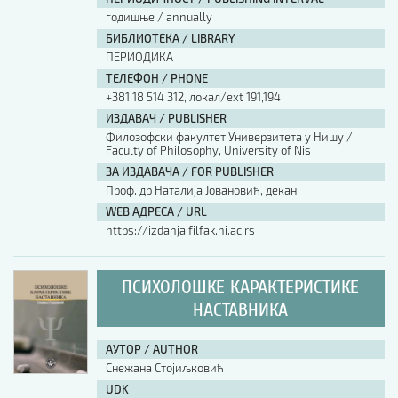
годишње / annually
БИБЛИОТЕКА / LIBRARY
ПЕРИОДИКА
ТЕЛЕФОН / PHONE
+381 18 514 312, локал/ext 191,194
ИЗДАВАЧ / PUBLISHER
Филозофски факултет Универзитета у Нишу /
Faculty of Philosophy, University of Nis
ЗА ИЗДАВАЧА / FOR PUBLISHER
Проф. др Наталија Јовановић, декан
WEB АДРЕСА / URL
https://izdanja.filfak.ni.ac.rs
ПСИХОЛОШКЕ КАРАКТЕРИСТИКЕ
НАСТАВНИКА
АУТОР / AUTHOR
Снежана Стојиљковић
UDK