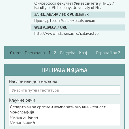
Филозофски факултет Универзитета у Нишу /
Faculty of Philosophy, University of Nis
ЗА ИЗДАВАЧА / FOR PUBLISHER
Проф. др Горан Максимовић, декан
WEB АДРЕСА / URL
http://www.filfak.ni.ac.rs/izdavastvo
Старт
Претходна
1
2
Следећа
Крај
Страна 1 од 2
ПРЕТРАГА ИЗДАЊА
Наслов или део наслова
Кључне речи