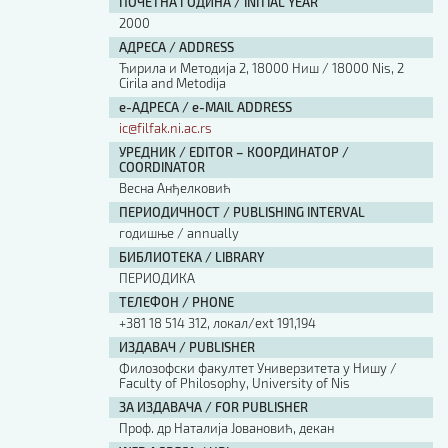
ПОЧЕТНА ГОДИНА / INITIAL YEAR
2000
АДРЕСА / ADDRESS
Ћирила и Методија 2, 18000 Ниш / 18000 Nis, 2
Cirila and Metodija
е-АДРЕСА / e-MAIL ADDRESS
ic@filfak.ni.ac.rs
УРЕДНИК / EDITOR – КООРДИНАТОР /
COORDINATOR
Весна Анђелковић
ПЕРИОДИЧНОСТ / PUBLISHING INTERVAL
годишње / annually
БИБЛИОТЕКА / LIBRARY
ПЕРИОДИКА
ТЕЛЕФОН / PHONE
+381 18 514 312, локал/ext 191,194
ИЗДАВАЧ / PUBLISHER
Филозофски факултет Универзитета у Нишу /
Faculty of Philosophy, University of Nis
ЗА ИЗДАВАЧА / FOR PUBLISHER
Проф. др Наталија Јовановић, декан