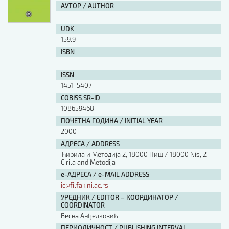
АУТОР / AUTHOR
-
UDK
159.9
ISBN
-
ISSN
1451-5407
COBISS.SR-ID
108659468
ПОЧЕТНА ГОДИНА / INITIAL YEAR
2000
АДРЕСА / ADDRESS
Ћирила и Методија 2, 18000 Ниш / 18000 Nis, 2
Cirila and Metodija
е-АДРЕСА / e-MAIL ADDRESS
ic@filfak.ni.ac.rs
УРЕДНИК / EDITOR – КООРДИНАТОР /
COORDINATOR
Весна Анђелковић
ПЕРИОДИЧНОСТ / PUBLISHING INTERVAL