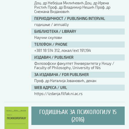
Доц. др Небојша Милићевић Доц. др Ирена
Ристић Проф. др Владимир Нешић Проф. др
Снежана Видановић
ПЕРИОДИЧНОСТ / PUBLISHING INTERVAL
годишње / annually
БИБЛИОТЕКА / LIBRARY
Научни скупови
ТЕЛЕФОН / PHONE
+381 18 514 312, локал/ext 191,194
ИЗДАВАЧ / PUBLISHER
Филозофски факултет Универзитета у Нишу /
Faculty of Philosophy, University of Nis
ЗА ИЗДАВАЧА / FOR PUBLISHER
Проф. др Наталија Јовановић, декан
WEB АДРЕСА / URL
https://izdanja.filfak.ni.ac.rs
ГОДИШЊАК ЗА ПСИХОЛОГИЈУ 15
(2016)