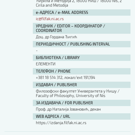
Ћирила и Методија 2, 18000 Ниш / 18000 Nis, 2
Cirila and Metodija
е-АДРЕСА / e-MAIL ADDRESS
ic@filfak.ni.ac.rs
УРЕДНИК / EDITOR – КООРДИНАТОР /
COORDINATOR
Доц. др Гордана Ђигић
ПЕРИОДИЧНОСТ / PUBLISHING INTERVAL
-
БИБЛИОТЕКА / LIBRARY
ЕЛЕМЕНТИ
ТЕЛЕФОН / PHONE
+381 18 514 312, локал/ext 191,194
ИЗДАВАЧ / PUBLISHER
Филозофски факултет Универзитета у Нишу /
Faculty of Philosophy, University of Nis
ЗА ИЗДАВАЧА / FOR PUBLISHER
Проф. др Наталија Јовановић, декан
WEB АДРЕСА / URL
https://izdanja.filfak.ni.ac.rs