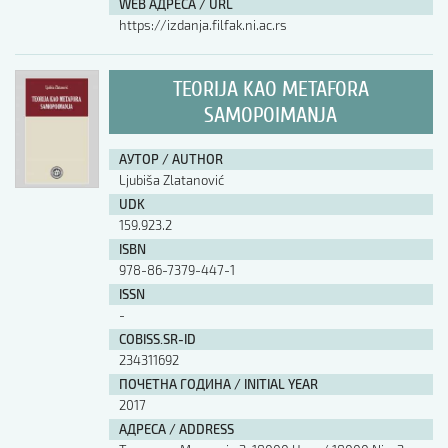
WEB АДРЕСА / URL
https://izdanja.filfak.ni.ac.rs
TEORIJA KAO METAFORA
SAMOPOIMANJA
АУТОР / AUTHOR
Ljubiša Zlatanović
UDK
159.923.2
ISBN
978-86-7379-447-1
ISSN
-
COBISS.SR-ID
234311692
ПОЧЕТНА ГОДИНА / INITIAL YEAR
2017
АДРЕСА / ADDRESS