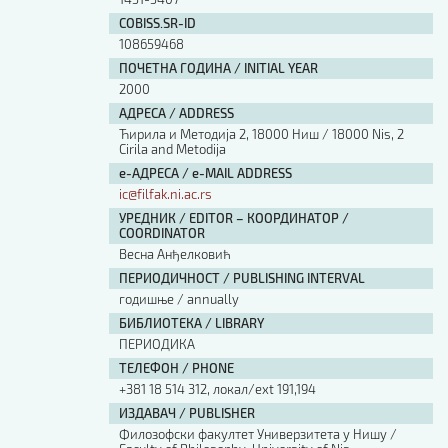
COBISS.SR-ID
108659468
ПОЧЕТНА ГОДИНА / INITIAL YEAR
2000
АДРЕСА / ADDRESS
Ћирила и Методија 2, 18000 Ниш / 18000 Nis, 2
Cirila and Metodija
е-АДРЕСА / e-MAIL ADDRESS
ic@filfak.ni.ac.rs
УРЕДНИК / EDITOR – КООРДИНАТОР /
COORDINATOR
Весна Анђелковић
ПЕРИОДИЧНОСТ / PUBLISHING INTERVAL
годишње / annually
БИБЛИОТЕКА / LIBRARY
ПЕРИОДИКА
ТЕЛЕФОН / PHONE
+381 18 514 312, локал/ext 191,194
ИЗДАВАЧ / PUBLISHER
Филозофски факултет Универзитета у Нишу /