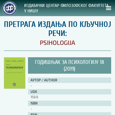
ИЗДАВАЧКИ ЦЕНТАР ФИЛОЗОФСКОГ ФАКУЛТЕТА
У НИШУ
ПРЕТРАГА ИЗДАЊА ПО КЉУЧНОЈ
СВА НАША ИЗДАЊА
РЕЧИ:
ВРСТА ИЗДАЊА:
PSIHOLOGIJA
ГОДИНА ОБЈАВЉИВАЊА:
ГОДИШЊАК ЗА ПСИХОЛОГИЈУ 18
ПРЕГЛЕД
(2019)
УПУТСТВА
АУТОР / AUTHOR
-
УПУТСТВА
UDK
Правилник о издавачкој делатности
159.9
Упутство ауторима
ISBN
Упутство уредницима
-
Изјава о ауторству
Изјава о лектури
ISSN