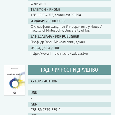
Елементи
ТЕЛЕФОН / PHONE
+381 18 514 312, локал/ext 191,194
ИЗДАВАЧ / PUBLISHER
Филозофски факултет Универзитета у Нишу /
Faculty of Philosophy, University of Nis
ЗА ИЗДАВАЧА / FOR PUBLISHER
Проф. др Горан Максимовић, декан
WEB АДРЕСА / URL
http://www.filfak.ni.ac.rs/izdavastvo
РАД, ЛИЧНОСТ И ДРУШТВО
АУТОР / AUTHOR
-
UDK
-
ISBN
978-86-7379-339-9