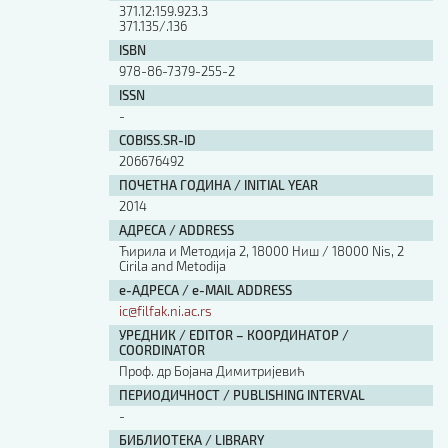
371.12:159.923.3
371.135/.136
ISBN
978-86-7379-255-2
ISSN
-
COBISS.SR-ID
206676492
ПОЧЕТНА ГОДИНА / INITIAL YEAR
2014
АДРЕСА / ADDRESS
Ћирила и Методија 2, 18000 Ниш / 18000 Nis, 2
Cirila and Metodija
е-АДРЕСА / e-MAIL ADDRESS
ic@filfak.ni.ac.rs
УРЕДНИК / EDITOR – КООРДИНАТОР /
COORDINATOR
Проф. др Бојана Димитријевић
ПЕРИОДИЧНОСТ / PUBLISHING INTERVAL
-
БИБЛИОТЕКА / LIBRARY