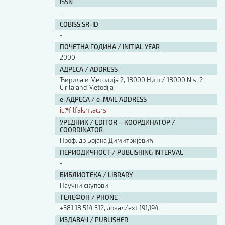
ISSN
-
COBISS.SR-ID
-
ПОЧЕТНА ГОДИНА / INITIAL YEAR
2000
АДРЕСА / ADDRESS
Ћирила и Методија 2, 18000 Ниш / 18000 Nis, 2
Cirila and Metodija
е-АДРЕСА / e-MAIL ADDRESS
ic@filfak.ni.ac.rs
УРЕДНИК / EDITOR – КООРДИНАТОР /
COORDINATOR
Проф. др Бојана Димитријевић
ПЕРИОДИЧНОСТ / PUBLISHING INTERVAL
-
БИБЛИОТЕКА / LIBRARY
Научни скупови
ТЕЛЕФОН / PHONE
+381 18 514 312, локал/ext 191,194
ИЗДАВАЧ / PUBLISHER