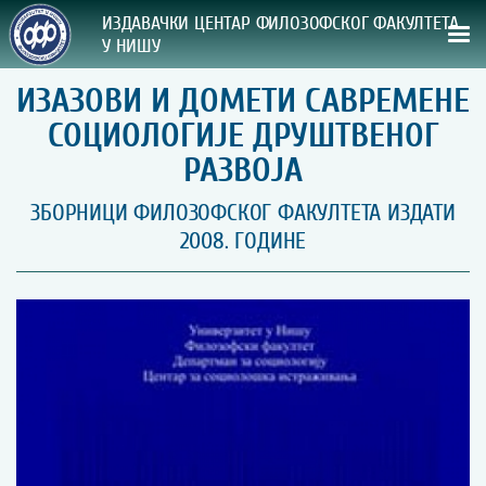
ИЗДАВАЧКИ ЦЕНТАР ФИЛОЗОФСКОГ ФАКУЛТЕТА
У НИШУ
ИЗАЗОВИ И ДОМЕТИ САВРЕМЕНЕ
СВА НАША ИЗДАЊА
СОЦИОЛОГИЈЕ ДРУШТВЕНОГ
ВРСТА ИЗДАЊА:
РАЗВОЈА
ГОДИНА ОБЈАВЉИВАЊА:
ЗБОРНИЦИ ФИЛОЗОФСКОГ ФАКУЛТЕТА ИЗДАТИ
2008. ГОДИНЕ
ПРЕГЛЕД
УПУТСТВА
УПУТСТВА
Правилник о издавачкој делатности
Упутство ауторима
Упутство уредницима
Изјава о ауторству
Изјава о лектури