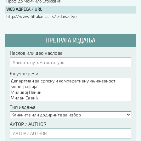
Проф. др Момчило Стојковић
WEB АДРЕСА / URL
http://www.filfak.ni.ac.rs/izdavastvo
ПРЕТРАГА ИЗДАЊА
Наслов или део наслова
Кључне речи
Тип издања
АУТОР / AUTHOR