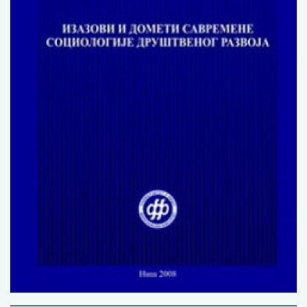
Изјава о коришћењу ауторског дела
Упутство за бирање лиценце
Уговор са аутором
Логотипи
Шаблон прве стране и импресума [B5, ћир]
Шаблон прве стране и импресума [B5, лат]
Шаблон прве стране и импресума [B5, енг]
Етички кодекс
ПРЕТРАГА ИЗДАЊА
Наслов или део наслова
Кључне речи
Тип издања