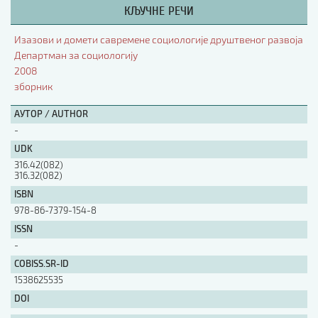
КЉУЧНЕ РЕЧИ
АУТОР / AUTHOR
Изазови и домети савремене социологије друштвеног развоја
Департман за социологију
2008
UDK
зборник
АУТОР / AUTHOR
ISBN
-
UDK
316.42(082)
ISSN
316.32(082)
ISBN
978-86-7379-154-8
COBISS.SR-ID
ISSN
-
DOI
COBISS.SR-ID
1538625535
DOI