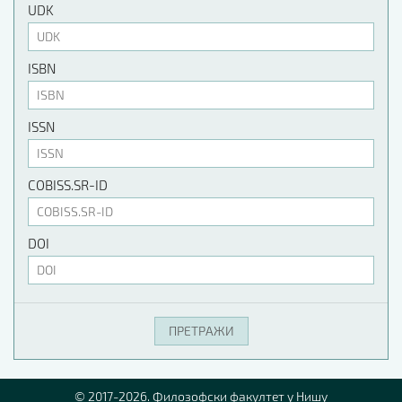
UDK
ISBN
ISSN
COBISS.SR-ID
DOI
© 2017-2026. Филозофски факултет у Нишу