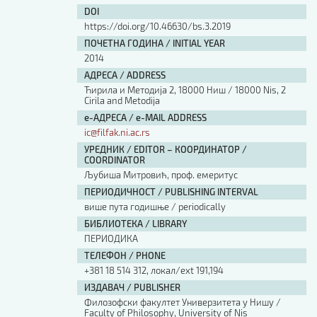
DOI
https://doi.org/10.46630/bs.3.2019
ПОЧЕТНА ГОДИНА / INITIAL YEAR
2014
АДРЕСА / ADDRESS
Ћирила и Методија 2, 18000 Ниш / 18000 Nis, 2
Cirila and Metodija
е-АДРЕСА / e-MAIL ADDRESS
ic@filfak.ni.ac.rs
УРЕДНИК / EDITOR – КООРДИНАТОР /
COORDINATOR
Љубиша Митровић, проф. емеритус
ПЕРИОДИЧНОСТ / PUBLISHING INTERVAL
више пута годишње / periodically
БИБЛИОТЕКА / LIBRARY
ПЕРИОДИКА
ТЕЛЕФОН / PHONE
+381 18 514 312, локал/ext 191,194
ИЗДАВАЧ / PUBLISHER
Филозофски факултет Универзитета у Нишу /
Faculty of Philosophy, University of Nis