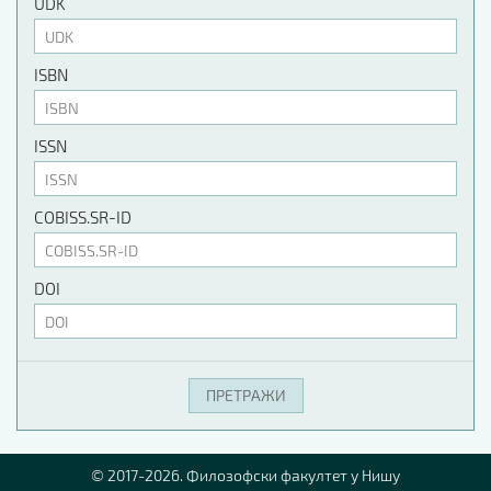
UDK
ISBN
ISSN
COBISS.SR-ID
DOI
© 2017-2026. Филозофски факултет у Нишу