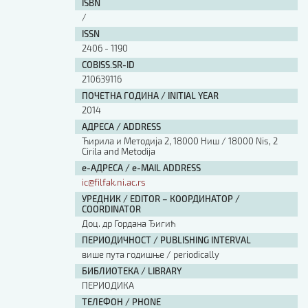
ISBN
/
ISSN
2406 - 1190
COBISS.SR-ID
210639116
ПОЧЕТНА ГОДИНА / INITIAL YEAR
2014
АДРЕСА / ADDRESS
Ћирила и Методија 2, 18000 Ниш / 18000 Nis, 2
Cirila and Metodija
е-АДРЕСА / e-MAIL ADDRESS
ic@filfak.ni.ac.rs
УРЕДНИК / EDITOR – КООРДИНАТОР /
COORDINATOR
Доц. др Гордана Ђигић
ПЕРИОДИЧНОСТ / PUBLISHING INTERVAL
више пута годишње / periodically
БИБЛИОТЕКА / LIBRARY
ПЕРИОДИКА
ТЕЛЕФОН / PHONE