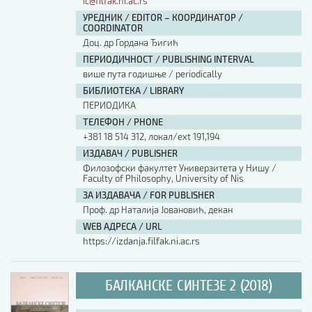
ic@filfak.ni.ac.rs
УРЕДНИК / EDITOR – КООРДИНАТОР /
COORDINATOR
Доц. др Гордана Ђигић
ПЕРИОДИЧНОСТ / PUBLISHING INTERVAL
више пута годишње / periodically
БИБЛИОТЕКА / LIBRARY
ПЕРИОДИКА
ТЕЛЕФОН / PHONE
+381 18 514 312, локал/ext 191,194
ИЗДАВАЧ / PUBLISHER
Филозофски факултет Универзитета у Нишу /
Faculty of Philosophy, University of Nis
ЗА ИЗДАВАЧА / FOR PUBLISHER
Проф. др Наталија Јовановић, декан
WEB АДРЕСА / URL
https://izdanja.filfak.ni.ac.rs
БАЛКАНСКЕ СИНТЕЗЕ 2 (2018)