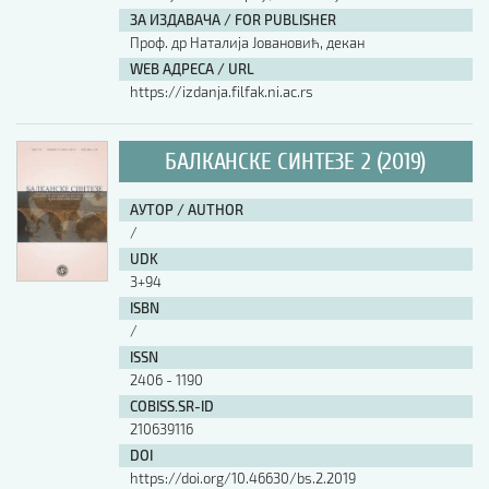
ЗА ИЗДАВАЧА / FOR PUBLISHER
Проф. др Наталија Јовановић, декан
WEB АДРЕСА / URL
https://izdanja.filfak.ni.ac.rs
БАЛКАНСКЕ СИНТЕЗЕ 2 (2019)
АУТОР / AUTHOR
/
UDK
3+94
ISBN
/
ISSN
2406 - 1190
COBISS.SR-ID
210639116
DOI
https://doi.org/10.46630/bs.2.2019