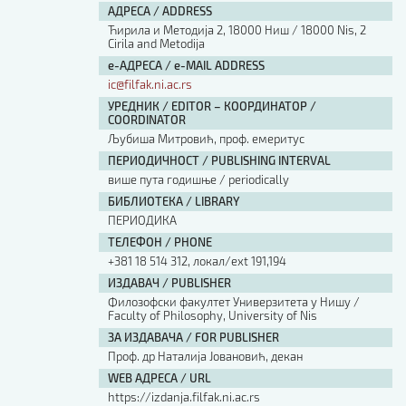
АДРЕСА / ADDRESS
Ћирила и Методија 2, 18000 Ниш / 18000 Nis, 2
Cirila and Metodija
е-АДРЕСА / e-MAIL ADDRESS
ic@filfak.ni.ac.rs
УРЕДНИК / EDITOR – КООРДИНАТОР /
COORDINATOR
Љубиша Митровић, проф. емеритус
ПЕРИОДИЧНОСТ / PUBLISHING INTERVAL
више пута годишње / periodically
БИБЛИОТЕКА / LIBRARY
ПЕРИОДИКА
ТЕЛЕФОН / PHONE
+381 18 514 312, локал/ext 191,194
ИЗДАВАЧ / PUBLISHER
Филозофски факултет Универзитета у Нишу /
Faculty of Philosophy, University of Nis
ЗА ИЗДАВАЧА / FOR PUBLISHER
Проф. др Наталија Јовановић, декан
WEB АДРЕСА / URL
https://izdanja.filfak.ni.ac.rs