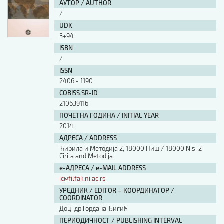
АУТОР / AUTHOR
/
UDK
3+94
ISBN
/
ISSN
2406 - 1190
COBISS.SR-ID
210639116
ПОЧЕТНА ГОДИНА / INITIAL YEAR
2014
АДРЕСА / ADDRESS
Ћирила и Методија 2, 18000 Ниш / 18000 Nis, 2
Cirila and Metodija
е-АДРЕСА / e-MAIL ADDRESS
ic@filfak.ni.ac.rs
УРЕДНИК / EDITOR – КООРДИНАТОР /
COORDINATOR
Доц. др Гордана Ђигић
ПЕРИОДИЧНОСТ / PUBLISHING INTERVAL