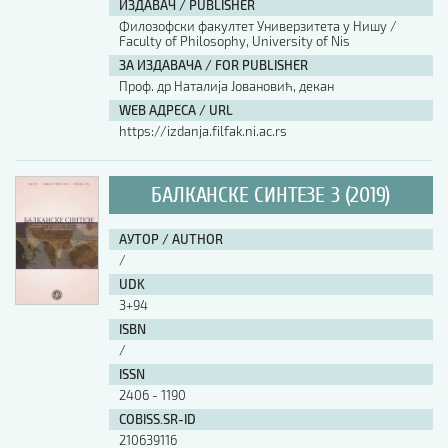
ИЗДАВАЧ / PUBLISHER
Филозофски факултет Универзитета у Нишу /
АУТОР / AUTHOR
Faculty of Philosophy, University of Nis
ЗА ИЗДАВАЧА / FOR PUBLISHER
Проф. др Наталија Јовановић, декан
UDK
WEB АДРЕСА / URL
https://izdanja.filfak.ni.ac.rs
ISBN
БАЛКАНСКЕ СИНТЕЗЕ 3 (2019)
ISSN
АУТОР / AUTHOR
/
UDK
COBISS.SR-ID
3+94
ISBN
/
DOI
ISSN
2406 - 1190
COBISS.SR-ID
210639116