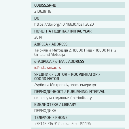
Изјава о коришћењу ауторског дела
COBISS.SR-ID
Упутство за бирање лиценце
210639116
Уговор са аутором
DOI
Логотипи
https://doi.org/10.46630/bs.1.2020
Шаблон прве стране и импресума [B5, ћир]
ПОЧЕТНА ГОДИНА / INITIAL YEAR
Шаблон прве стране и импресума [B5, лат]
2014
Шаблон прве стране и импресума [B5, енг]
АДРЕСА / ADDRESS
Етички кодекс
Ћирила и Методија 2, 18000 Ниш / 18000 Nis, 2
Cirila and Metodija
е-АДРЕСА / e-MAIL ADDRESS
ПРЕТРАГА ИЗДАЊА
ic@filfak.ni.ac.rs
УРЕДНИК / EDITOR – КООРДИНАТОР /
Наслов или део наслова
COORDINATOR
Љубиша Митровић, проф. емеритус
ПЕРИОДИЧНОСТ / PUBLISHING INTERVAL
Кључне речи
више пута годишње / periodically
БИБЛИОТЕКА / LIBRARY
ПЕРИОДИКА
ТЕЛЕФОН / PHONE
+381 18 514 312, локал/ext 191,194
Тип издања