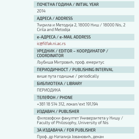
ПОЧЕТНА ГОДИНА / INITIAL YEAR
2014
АДРЕСА / ADDRESS
Ћирила и Методија 2, 18000 Ниш / 18000 Nis, 2
Cirila and Metodija
е-АДРЕСА / e-MAIL ADDRESS
ic@filfak.ni.ac.rs
УРЕДНИК / EDITOR – КООРДИНАТОР /
COORDINATOR
Љубиша Митровић, проф. емеритус
ПЕРИОДИЧНОСТ / PUBLISHING INTERVAL
више пута годишње / periodically
БИБЛИОТЕКА / LIBRARY
ПЕРИОДИКА
ТЕЛЕФОН / PHONE
+381 18 514 312, локал/ext 191,194
ИЗДАВАЧ / PUBLISHER
Филозофски факултет Универзитета у Нишу /
Faculty of Philosophy, University of Nis
ЗА ИЗДАВАЧА / FOR PUBLISHER
Проф. др Наталија Јовановић, декан