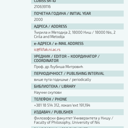
COBISS.SR-ID
210639116
ПОЧЕТНА ГОДИНА / INITIAL YEAR
2000
АДРЕСА / ADDRESS
Ћирила и Методија 2, 18000 Ниш / 18000 Nis, 2
Cirila and Metodija
е-АДРЕСА / e-MAIL ADDRESS
ic@filfak.ni.ac.rs
УРЕДНИК / EDITOR – КООРДИНАТОР /
COORDINATOR
Проф. др Љубиша Митровић
ПЕРИОДИЧНОСТ / PUBLISHING INTERVAL
више пута годишње / periodically
БИБЛИОТЕКА / LIBRARY
Научни скупови
ТЕЛЕФОН / PHONE
+381 18 514 312, локал/ext 191,194
ИЗДАВАЧ / PUBLISHER
Филозофски факултет Универзитета у Нишу /
Faculty of Philosophy, University of Nis