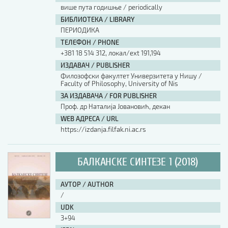
више пута годишње / periodically
БИБЛИОТЕКА / LIBRARY
ПЕРИОДИКА
ТЕЛЕФОН / PHONE
+381 18 514 312, локал/ext 191,194
ИЗДАВАЧ / PUBLISHER
Филозофски факултет Универзитета у Нишу /
Faculty of Philosophy, University of Nis
ЗА ИЗДАВАЧА / FOR PUBLISHER
Проф. др Наталија Јовановић, декан
WEB АДРЕСА / URL
https://izdanja.filfak.ni.ac.rs
БАЛКАНСКЕ СИНТЕЗЕ 1 (2018)
АУТОР / AUTHOR
/
UDK
3+94