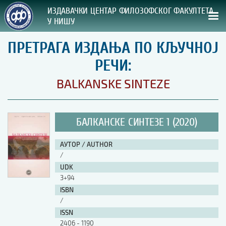
ИЗДАВАЧКИ ЦЕНТАР ФИЛОЗОФСКОГ ФАКУЛТЕТА
У НИШУ
ПРЕТРАГА ИЗДАЊА ПО КЉУЧНОЈ
СВА НАША ИЗДАЊА
РЕЧИ:
ВРСТА ИЗДАЊА:
BALKANSKE SINTEZE
ГОДИНА ОБЈАВЉИВАЊА:
БАЛКАНСКЕ СИНТЕЗЕ 1 (2020)
ПРЕГЛЕД
АУТОР / AUTHOR
УПУТСТВА
/
UDK
УПУТСТВА
3+94
Правилник о издавачкој делатности
ISBN
Упутство ауторима
/
Упутство уредницима
ISSN
Изјава о ауторству
2406 - 1190
Изјава о лектури