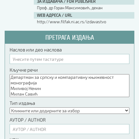
ЗА ИЗДАВАЧА / FOR PUBLISHER
Проф. др Горан Максимовић, декан
WEB АДРЕСА / URL
http://www.filfak.ni.ac.rs/izdavastvo
ПРЕТРАГА ИЗДАЊА
Наслов или део наслова
Кључне речи
Тип издања
АУТОР / AUTHOR