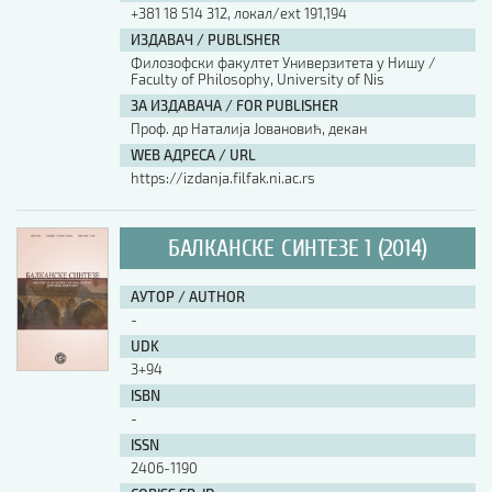
+381 18 514 312, локал/ext 191,194
ИЗДАВАЧ / PUBLISHER
Филозофски факултет Универзитета у Нишу /
Faculty of Philosophy, University of Nis
ЗА ИЗДАВАЧА / FOR PUBLISHER
Проф. др Наталија Јовановић, декан
WEB АДРЕСА / URL
https://izdanja.filfak.ni.ac.rs
БАЛКАНСКЕ СИНТЕЗЕ 1 (2014)
АУТОР / AUTHOR
-
UDK
3+94
ISBN
-
ISSN
2406-1190