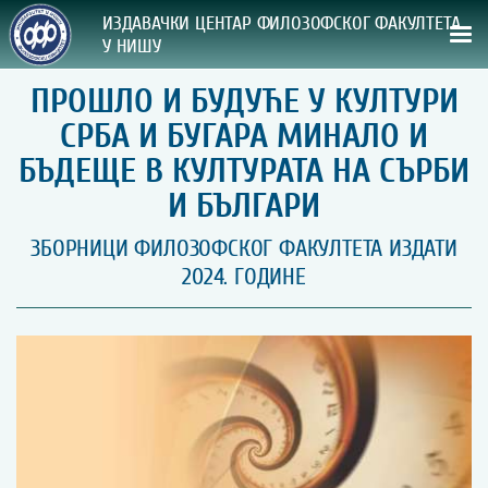
ИЗДАВАЧКИ ЦЕНТАР ФИЛОЗОФСКОГ ФАКУЛТЕТА
У НИШУ
ПРОШЛО И БУДУЋЕ У КУЛТУРИ
СВА НАША ИЗДАЊА
СРБА И БУГАРА МИНАЛО И
ВРСТА ИЗДАЊА:
БЪДЕЩЕ В КУЛТУРАТА НА СЪРБИ
И БЪЛГАРИ
ГОДИНА ОБЈАВЉИВАЊА:
ЗБОРНИЦИ ФИЛОЗОФСКОГ ФАКУЛТЕТА ИЗДАТИ
ПРЕГЛЕД
2024. ГОДИНЕ
УПУТСТВА
УПУТСТВА
Правилник о издавачкој делатности
Упутство ауторима
Упутство уредницима
Изјава о ауторству
Изјава о лектури