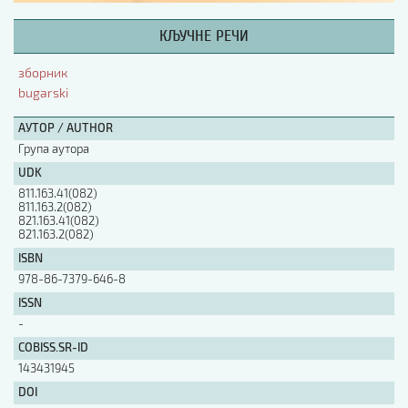
КЉУЧНЕ РЕЧИ
АУТОР / AUTHOR
зборник
bugarski
UDK
АУТОР / AUTHOR
Група аутора
ISBN
UDK
811.163.41(082)
811.163.2(082)
ISSN
821.163.41(082)
821.163.2(082)
ISBN
COBISS.SR-ID
978-86-7379-646-8
ISSN
-
DOI
COBISS.SR-ID
143431945
DOI