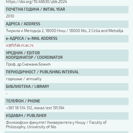
https://doi.org/10.46630/pbk.2024
ПОЧЕТНА ГОДИНА / INITIAL YEAR
2010
АДРЕСА / ADDRESS
Ћирила и Методија 2, 18000 Ниш / 18000 Nis, 2 Cirila and Metodija
е-АДРЕСА / e-MAIL ADDRESS
ic@filfak.ni.ac.rs
УРЕДНИК / EDITOR
КООРДИНАТОР / COORDINATOR
Проф. др Снежана Божић
ПЕРИОДИЧНОСТ / PUBLISHING INTERVAL
годишње / annually
БИБЛИОТЕКА / LIBRARY
-
ТЕЛЕФОН / PHONE
+381 18 514 312, локал/ext 191,194
ИЗДАВАЧ / PUBLISHER
Филозофски факултет Универзитета у Нишу / Faculty of
Philosophy, University of Nis