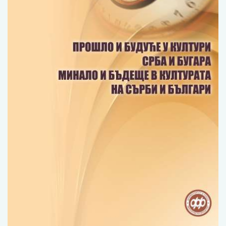
Изјава о коришћењу ауторског дела
Упутство за бирање лиценце
Уговор са аутором
Логотипи
Шаблон прве стране и импресума [B5, ћир]
Шаблон прве стране и импресума [B5, лат]
Шаблон прве стране и импресума [B5, енг]
Етички кодекс
ПРЕТРАГА ИЗДАЊА
Наслов или део наслова
Кључне речи
Тип издања