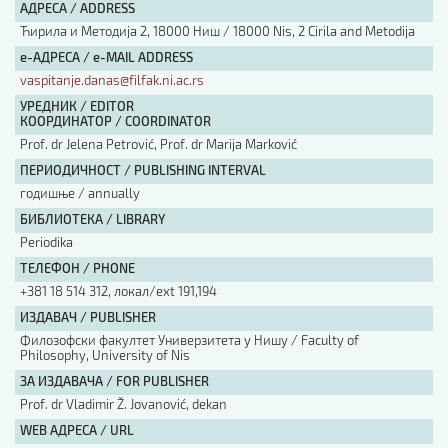
АДРЕСА / ADDRESS
Ћирила и Методија 2, 18000 Ниш / 18000 Nis, 2 Cirila and Metodija
е-АДРЕСА / e-MAIL ADDRESS
vaspitanje.danas@filfak.ni.ac.rs
УРЕДНИК / EDITOR
КООРДИНАТОР / COORDINATOR
Prof. dr Jelena Petrović, Prof. dr Marija Marković
ПЕРИОДИЧНОСТ / PUBLISHING INTERVAL
годишње / annually
БИБЛИОТЕКА / LIBRARY
Periodika
ТЕЛЕФОН / PHONE
+381 18 514 312, локал/ext 191,194
ИЗДАВАЧ / PUBLISHER
Филозофски факултет Универзитета у Нишу / Faculty of
Philosophy, University of Nis
ЗА ИЗДАВАЧА / FOR PUBLISHER
Prof. dr Vladimir Ž. Jovanović, dekan
WEB АДРЕСА / URL