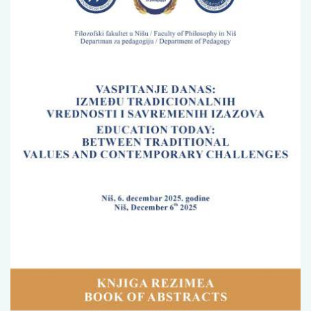
Изјава о коришћењу ауторског дела
Упутство за бирање лиценце
Уговор са аутором
Логотипи
Шаблон прве стране и импресума [B5, ћир]
Шаблон прве стране и импресума [B5, лат]
Шаблон прве стране и импресума [B5, енг]
Етички кодекс
ПРЕТРАГА ИЗДАЊА
Наслов или део наслова
Кључне речи
Тип издања