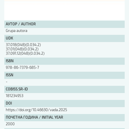
АУТОР / AUTHOR
АУТОР / AUTHOR
UDK
Grupa autora
UDK
37.018(048)(0.034.2)
ISBN
37.01(048)(0.034.2)
37.091.12(048)(0.034.2)
ISBN
978-86-7379-685-7
ISSN
ISSN
-
COBISS.SR-ID
COBISS.SR-ID
181234953
DOI
DOI
https://doi.org/10.46630/vada.2025
ПОЧЕТНА ГОДИНА / INITIAL YEAR
2000