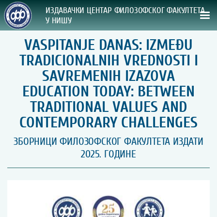
ИЗДАВАЧКИ ЦЕНТАР ФИЛОЗОФСКОГ ФАКУЛТЕТА
У НИШУ
VASPITANJE DANAS: IZMEĐU
СВА НАША ИЗДАЊА
TRADICIONALNIH VREDNOSTI I
ВРСТА ИЗДАЊА:
SAVREMENIH IZAZOVA
EDUCATION TODAY: BETWEEN
ГОДИНА ОБЈАВЉИВАЊА:
TRADITIONAL VALUES AND
ПРЕГЛЕД
CONTEMPORARY CHALLENGES
ЗБОРНИЦИ ФИЛОЗОФСКОГ ФАКУЛТЕТА ИЗДАТИ
УПУТСТВА
2025. ГОДИНЕ
УПУТСТВА
Правилник о издавачкој делатности
Упутство ауторима
Упутство уредницима
Изјава о ауторству
Изјава о лектури