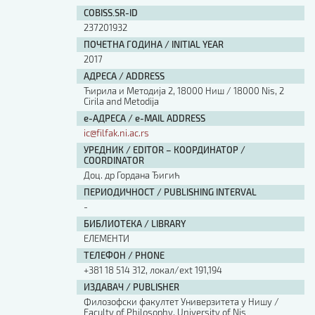
COBISS.SR-ID
237201932
ПОЧЕТНА ГОДИНА / INITIAL YEAR
2017
АДРЕСА / ADDRESS
Ћирила и Методија 2, 18000 Ниш / 18000 Nis, 2
Cirila and Metodija
е-АДРЕСА / e-MAIL ADDRESS
ic@filfak.ni.ac.rs
УРЕДНИК / EDITOR – КООРДИНАТОР /
COORDINATOR
Доц. др Гордана Ђигић
ПЕРИОДИЧНОСТ / PUBLISHING INTERVAL
-
БИБЛИОТЕКА / LIBRARY
ЕЛЕМЕНТИ
ТЕЛЕФОН / PHONE
+381 18 514 312, локал/ext 191,194
ИЗДАВАЧ / PUBLISHER
Филозофски факултет Универзитета у Нишу /
Faculty of Philosophy, University of Nis