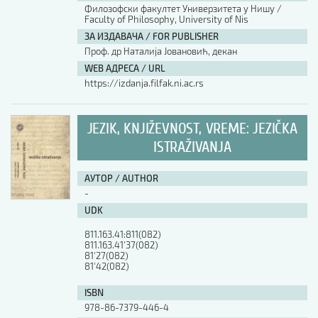
Филозофски факултет Универзитета у Нишу /
Faculty of Philosophy, University of Nis
ЗА ИЗДАВАЧА / FOR PUBLISHER
Проф. др Наталија Јовановић, декан
WEB АДРЕСА / URL
https://izdanja.filfak.ni.ac.rs
JEZIK, KNJIŽEVNOST, VREME: JEZIČKA
ISTRAŽIVANJA
АУТОР / AUTHOR
-
UDK
811.163.41:811(082)

811.163.41'37(082)

81'27(082)

81'42(082)
ISBN
978-86-7379-446-4