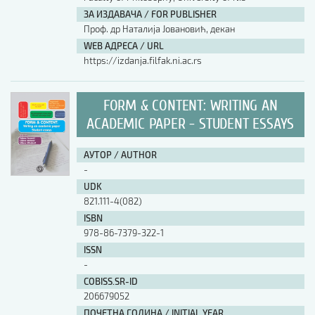
ЗА ИЗДАВАЧА / FOR PUBLISHER
Проф. др Наталија Јовановић, декан
WEB АДРЕСА / URL
https://izdanja.filfak.ni.ac.rs
FORM & CONTENT: WRITING AN
ACADEMIC PAPER - STUDENT ESSAYS
АУТОР / AUTHOR
-
UDK
821.111-4(082)
ISBN
978-86-7379-322-1
ISSN
-
COBISS.SR-ID
206679052
ПОЧЕТНА ГОДИНА / INITIAL YEAR