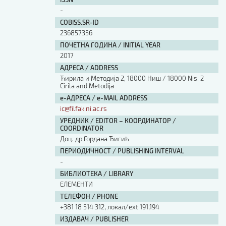
Изјава о коришћењу ауторског дела
-
Упутство за бирање лиценце
COBISS.SR-ID
Уговор са аутором
236857356
Логотипи
ПОЧЕТНА ГОДИНА / INITIAL YEAR
Шаблон прве стране и импресума [B5, ћир]
2017
Шаблон прве стране и импресума [B5, лат]
АДРЕСА / ADDRESS
Шаблон прве стране и импресума [B5, енг]
Ћирила и Методија 2, 18000 Ниш / 18000 Nis, 2
Cirila and Metodija
Етички кодекс
е-АДРЕСА / e-MAIL ADDRESS
ic@filfak.ni.ac.rs
ПРЕТРАГА ИЗДАЊА
УРЕДНИК / EDITOR – КООРДИНАТОР /
COORDINATOR
Наслов или део наслова
Доц. др Гордана Ђигић
ПЕРИОДИЧНОСТ / PUBLISHING INTERVAL
-
Кључне речи
БИБЛИОТЕКА / LIBRARY
ЕЛЕМЕНТИ
ТЕЛЕФОН / PHONE
+381 18 514 312, локал/ext 191,194
Тип издања
ИЗДАВАЧ / PUBLISHER