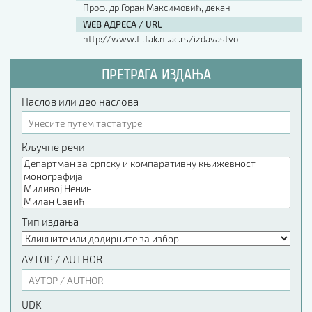
Проф. др Горан Максимовић, декан
WEB АДРЕСА / URL
http://www.filfak.ni.ac.rs/izdavastvo
ПРЕТРАГА ИЗДАЊА
Наслов или део наслова
Кључне речи
Тип издања
АУТОР / AUTHOR
UDK