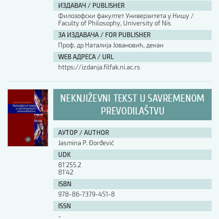
ИЗДАВАЧ / PUBLISHER
Филозофски факултет Универзитета у Нишу /
Faculty of Philosophy, University of Nis
ЗА ИЗДАВАЧА / FOR PUBLISHER
Проф. др Наталија Јовановић, декан
WEB АДРЕСА / URL
https://izdanja.filfak.ni.ac.rs
NEKNJIŽEVNI TEKST U SAVREMENOM
PREVODILAŠTVU
АУТОР / AUTHOR
Jasmina P. Đorđević
UDK
81’255.2
81’42
ISBN
978-86-7379-451-8
ISSN
-