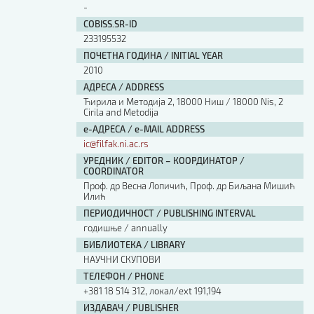
-
COBISS.SR-ID
233195532
ПОЧЕТНА ГОДИНА / INITIAL YEAR
2010
АДРЕСА / ADDRESS
Ћирила и Методија 2, 18000 Ниш / 18000 Nis, 2
Cirila and Metodija
е-АДРЕСА / e-MAIL ADDRESS
ic@filfak.ni.ac.rs
УРЕДНИК / EDITOR – КООРДИНАТОР /
COORDINATOR
Проф. др Весна Лопичић, Проф. др Биљана Мишић
Илић
ПЕРИОДИЧНОСТ / PUBLISHING INTERVAL
годишње / annually
БИБЛИОТЕКА / LIBRARY
НАУЧНИ СКУПОВИ
ТЕЛЕФОН / PHONE
+381 18 514 312, локал/ext 191,194
ИЗДАВАЧ / PUBLISHER