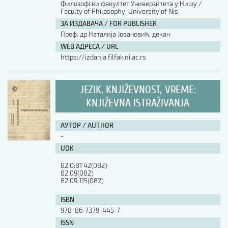
Филозофски факултет Универзитета у Нишу /
Faculty of Philosophy, University of Nis
АУТОР / AUTHOR
ЗА ИЗДАВАЧА / FOR PUBLISHER
Проф. др Наталија Јовановић, декан
WEB АДРЕСА / URL
UDK
https://izdanja.filfak.ni.ac.rs
ISBN
JEZIK, KNJIŽEVNOST, VREME:
KNJIŽEVNA ISTRAŽIVANJA
ISSN
АУТОР / AUTHOR
-
UDK
COBISS.SR-ID
82.0:81'42(082)

82.09(082)

82.09:115(082)
DOI
ISBN
978-86-7379-445-7
ISSN