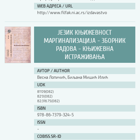
WEB АДРЕСА / URL
http://www.filfak.ni.ac.rs/izdavastvo
ЈЕЗИК КЊИЖЕВНОСТ
МАРГИНАЛИЗАЦИЈА - ЗБОРНИК
РАДОВА - КЊИЖЕВНА
ИСТРАЖИВАЊА
АУТОР / AUTHOR
Весна Лопичић, Биљана Мишић Илић
UDK
81'09(082)
82'0(082)
82:316.75(082)
ISBN
978-86-7379-324-5
ISSN
-
COBISS.SR-ID