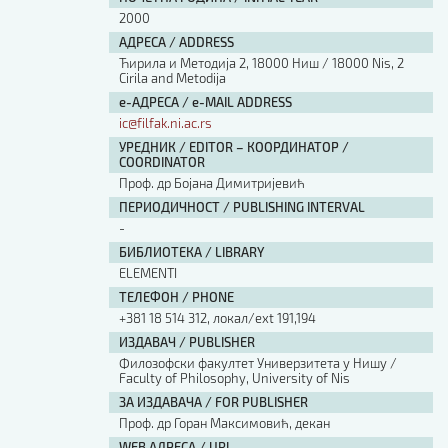
2000
АДРЕСА / ADDRESS
Ћирила и Методија 2, 18000 Ниш / 18000 Nis, 2
Cirila and Metodija
е-АДРЕСА / e-MAIL ADDRESS
ic@filfak.ni.ac.rs
УРЕДНИК / EDITOR – КООРДИНАТОР /
COORDINATOR
Проф. др Бојана Димитријевић
ПЕРИОДИЧНОСТ / PUBLISHING INTERVAL
-
БИБЛИОТЕКА / LIBRARY
ЕLEMENTI
ТЕЛЕФОН / PHONE
+381 18 514 312, локал/ext 191,194
ИЗДАВАЧ / PUBLISHER
Филозофски факултет Универзитета у Нишу /
Faculty of Philosophy, University of Nis
ЗА ИЗДАВАЧА / FOR PUBLISHER
Проф. др Горан Максимовић, декан
WEB АДРЕСА / URL