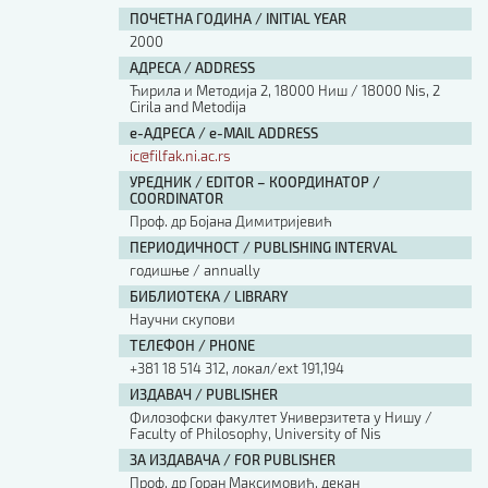
ПОЧЕТНА ГОДИНА / INITIAL YEAR
2000
АДРЕСА / ADDRESS
Ћирила и Методија 2, 18000 Ниш / 18000 Nis, 2
Cirila and Metodija
е-АДРЕСА / e-MAIL ADDRESS
ic@filfak.ni.ac.rs
УРЕДНИК / EDITOR – КООРДИНАТОР /
COORDINATOR
Проф. др Бојана Димитријевић
ПЕРИОДИЧНОСТ / PUBLISHING INTERVAL
годишње / annually
БИБЛИОТЕКА / LIBRARY
Научни скупови
ТЕЛЕФОН / PHONE
+381 18 514 312, локал/ext 191,194
ИЗДАВАЧ / PUBLISHER
Филозофски факултет Универзитета у Нишу /
Faculty of Philosophy, University of Nis
ЗА ИЗДАВАЧА / FOR PUBLISHER
Проф. др Горан Максимовић, декан