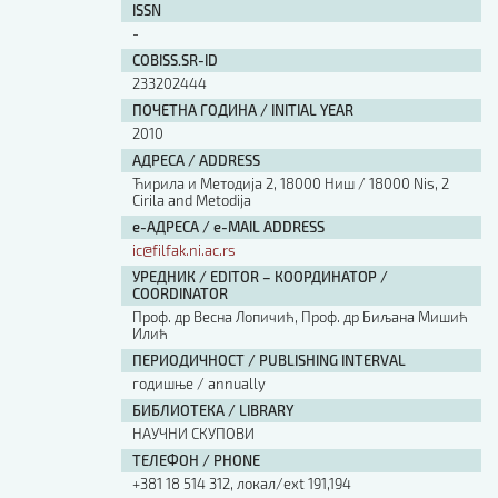
ISSN
-
COBISS.SR-ID
233202444
ПОЧЕТНА ГОДИНА / INITIAL YEAR
2010
АДРЕСА / ADDRESS
Ћирила и Методија 2, 18000 Ниш / 18000 Nis, 2
Cirila and Metodija
е-АДРЕСА / e-MAIL ADDRESS
ic@filfak.ni.ac.rs
УРЕДНИК / EDITOR – КООРДИНАТОР /
COORDINATOR
Проф. др Весна Лопичић, Проф. др Биљана Мишић
Илић
ПЕРИОДИЧНОСТ / PUBLISHING INTERVAL
годишње / annually
БИБЛИОТЕКА / LIBRARY
НАУЧНИ СКУПОВИ
ТЕЛЕФОН / PHONE
+381 18 514 312, локал/ext 191,194