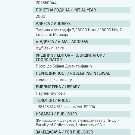
206860044
ПОЧЕТНА ГОДИНА / INITIAL YEAR
2000
АДРЕСА / ADDRESS
Ћирила и Методија 2, 18000 Ниш / 18000 Nis, 2
Cirila and Metodija
е-АДРЕСА / e-MAIL ADDRESS
ic@filfak.ni.ac.rs
УРЕДНИК / EDITOR – КООРДИНАТОР /
COORDINATOR
Проф. др Бојана Димитријевић
ПЕРИОДИЧНОСТ / PUBLISHING INTERVAL
годишње / annually
БИБЛИОТЕКА / LIBRARY
Научни скупови
ТЕЛЕФОН / PHONE
+381 18 514 312, локал/ext 191,194
ИЗДАВАЧ / PUBLISHER
Филозофски факултет Универзитета у Нишу /
Faculty of Philosophy, University of Nis
ЗА ИЗДАВАЧА / FOR PUBLISHER