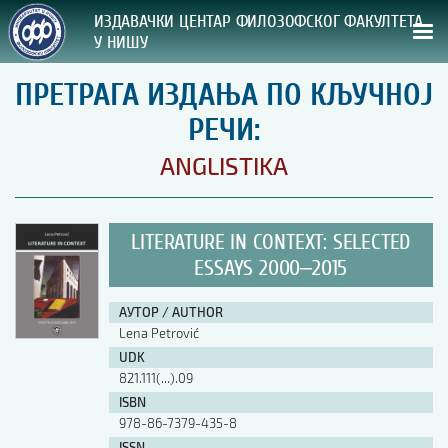
ИЗДАВАЧКИ ЦЕНТАР ФИЛОЗОФСКОГ ФАКУЛТЕТА
У НИШУ
ПРЕТРАГА ИЗДАЊА ПО КЉУЧНОЈ
СВА НАША ИЗДАЊА
РЕЧИ:
ВРСТА ИЗДАЊА:
ANGLISTIKA
ГОДИНА ОБЈАВЉИВАЊА:
LITERATURE IN CONTEXT: SELECTED
ПРЕГЛЕД
ESSAYS 2000‒2015
УПУТСТВА
АУТОР / AUTHOR
Lena Petrović
УПУТСТВА
UDK
Правилник о издавачкој делатности
821.111(...).09
Упутство ауторима
ISBN
Упутство уредницима
978-86-7379-435-8
Изјава о ауторству
Изјава о лектури
ISSN