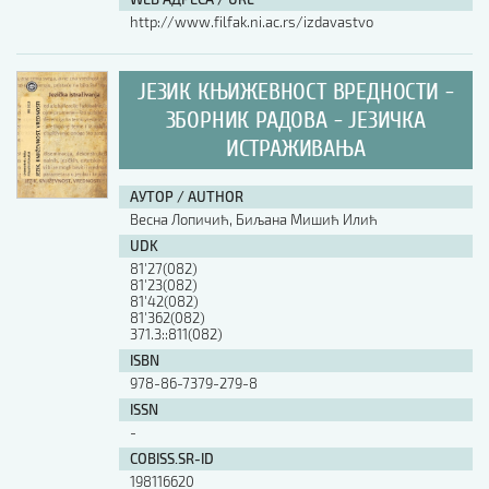
http://www.filfak.ni.ac.rs/izdavastvo
ЈЕЗИК КЊИЖЕВНОСТ ВРЕДНОСТИ -
ЗБОРНИК РАДОВА - ЈЕЗИЧКА
ИСТРАЖИВАЊА
АУТОР / AUTHOR
Весна Лопичић, Биљана Мишић Илић
UDK
81'27(082)
81'23(082)
81'42(082)
81'362(082)
371.3::811(082)
ISBN
978-86-7379-279-8
ISSN
-
COBISS.SR-ID
198116620