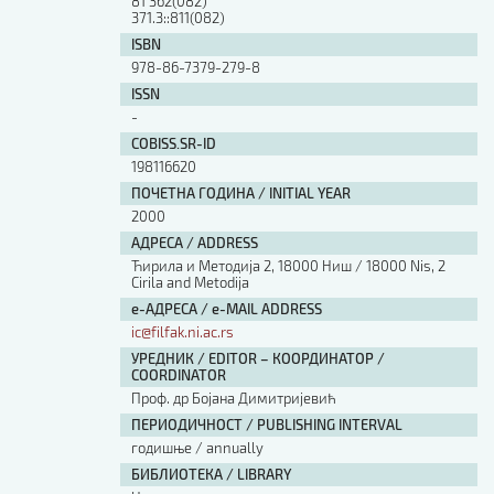
81'362(082)
Изјава о коришћењу ауторског дела
371.3::811(082)
Упутство за бирање лиценце
ISBN
Уговор са аутором
978-86-7379-279-8
Логотипи
ISSN
-
Шаблон прве стране и импресума [B5, ћир]
Шаблон прве стране и импресума [B5, лат]
COBISS.SR-ID
Шаблон прве стране и импресума [B5, енг]
198116620
Етички кодекс
ПОЧЕТНА ГОДИНА / INITIAL YEAR
2000
АДРЕСА / ADDRESS
ПРЕТРАГА ИЗДАЊА
Ћирила и Методија 2, 18000 Ниш / 18000 Nis, 2
Cirila and Metodija
Наслов или део наслова
е-АДРЕСА / e-MAIL ADDRESS
ic@filfak.ni.ac.rs
УРЕДНИК / EDITOR – КООРДИНАТОР /
Кључне речи
COORDINATOR
Проф. др Бојана Димитријевић
ПЕРИОДИЧНОСТ / PUBLISHING INTERVAL
годишње / annually
БИБЛИОТЕКА / LIBRARY
Тип издања