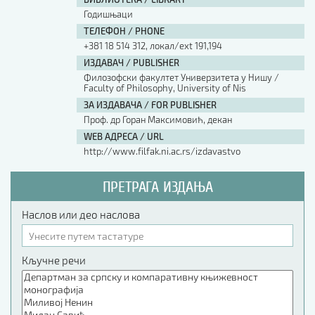
Годишњаци
ТЕЛЕФОН / PHONE
+381 18 514 312, локал/ext 191,194
ИЗДАВАЧ / PUBLISHER
Филозофски факултет Универзитета у Нишу /
Faculty of Philosophy, University of Nis
ЗА ИЗДАВАЧА / FOR PUBLISHER
Проф. др Горан Максимовић, декан
WEB АДРЕСА / URL
http://www.filfak.ni.ac.rs/izdavastvo
ПРЕТРАГА ИЗДАЊА
Наслов или део наслова
Кључне речи