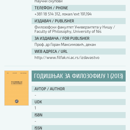
Научни скупови
ТЕЛЕФОН / PHONE
АУТОР / AUTHOR
+381 18 514 312, локал/ext 191,194
ИЗДАВАЧ / PUBLISHER
Филозофски факултет Универзитета у Нишу /
UDK
Faculty of Philosophy, University of Nis
ЗА ИЗДАВАЧА / FOR PUBLISHER
Проф. др Горан Максимовић, декан
ISBN
WEB АДРЕСА / URL
http://www.filfak.ni.ac.rs/izdavastvo
ISSN
ГОДИШЊАК ЗА ФИЛОЗОФИЈУ 1 (2013)
COBISS.SR-ID
АУТОР / AUTHOR
-
UDK
DOI
1
ISBN
-
ISSN