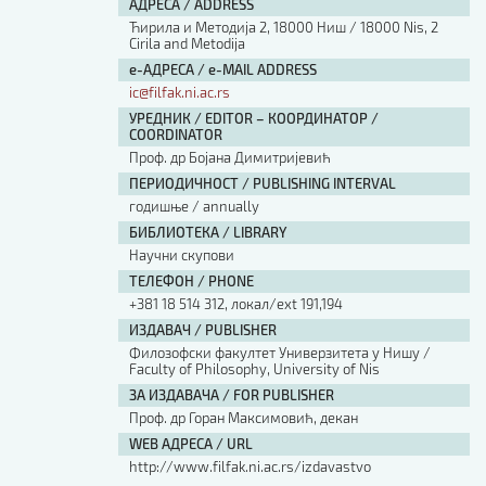
АДРЕСА / ADDRESS
Ћирила и Методија 2, 18000 Ниш / 18000 Nis, 2
Cirila and Metodija
е-АДРЕСА / e-MAIL ADDRESS
ic@filfak.ni.ac.rs
УРЕДНИК / EDITOR – КООРДИНАТОР /
COORDINATOR
Проф. др Бојана Димитријевић
ПЕРИОДИЧНОСТ / PUBLISHING INTERVAL
годишње / annually
БИБЛИОТЕКА / LIBRARY
Научни скупови
ТЕЛЕФОН / PHONE
+381 18 514 312, локал/ext 191,194
ИЗДАВАЧ / PUBLISHER
Филозофски факултет Универзитета у Нишу /
Faculty of Philosophy, University of Nis
ЗА ИЗДАВАЧА / FOR PUBLISHER
Проф. др Горан Максимовић, декан
WEB АДРЕСА / URL
http://www.filfak.ni.ac.rs/izdavastvo