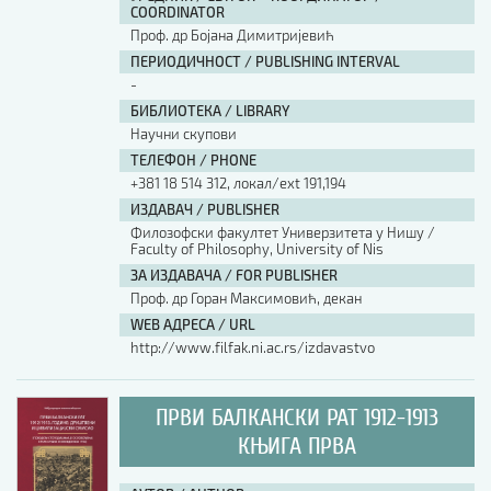
COORDINATOR
Проф. др Бојана Димитријевић
ПЕРИОДИЧНОСТ / PUBLISHING INTERVAL
-
БИБЛИОТЕКА / LIBRARY
Научни скупови
ТЕЛЕФОН / PHONE
+381 18 514 312, локал/ext 191,194
ИЗДАВАЧ / PUBLISHER
Филозофски факултет Универзитета у Нишу /
Faculty of Philosophy, University of Nis
ЗА ИЗДАВАЧА / FOR PUBLISHER
Проф. др Горан Максимовић, декан
WEB АДРЕСА / URL
http://www.filfak.ni.ac.rs/izdavastvo
ПРВИ БАЛКАНСКИ РАТ 1912-1913
КЊИГА ПРВА