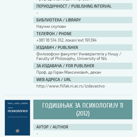
ПЕРИОДИЧНОСТ / PUBLISHING INTERVAL
-
БИБЛИОТЕКА / LIBRARY
Научни скупови
ТЕЛЕФОН / PHONE
+381 18 514 312, локал/ext 191,194
ИЗДАВАЧ / PUBLISHER
Филозофски факултет Универзитета у Нишу /
Faculty of Philosophy, University of Nis
ЗА ИЗДАВАЧА / FOR PUBLISHER
Проф. др Горан Максимовић, декан
WEB АДРЕСА / URL
http://www.filfak.ni.ac.rs/izdavastvo
ГОДИШЊАК ЗА ПСИХОЛОГИЈУ 11
(2012)
АУТОР / AUTHOR
-