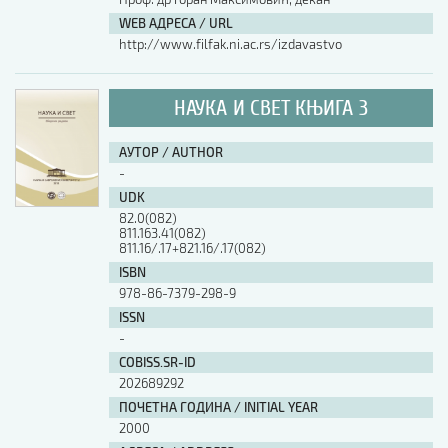
WEB АДРЕСА / URL
http://www.filfak.ni.ac.rs/izdavastvo
НАУКА И СВЕТ КЊИГА 3
АУТОР / AUTHOR
-
UDK
82.0(082)
811.163.41(082)
811.16/.17+821.16/.17(082)
ISBN
978-86-7379-298-9
ISSN
-
COBISS.SR-ID
202689292
ПОЧЕТНА ГОДИНА / INITIAL YEAR
2000