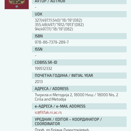
АУТОР / AUTHOR
-
UDK
327(497.11:540)”18/19”(082)
355.48(497)”1912/1913”(082)
94(497.11)”18/19”(082)
ISBN
978-86-7379-289-7
ISSN
-
COBISS.SR-ID
199512332
ПОЧЕТНА ГОДИНА / INITIAL YEAR
2013
АДРЕСА / ADDRESS
Ћирила и Методија 2, 18000 Ниш / 18000 Nis, 2
Cirila and Metodija
е-АДРЕСА / e-MAIL ADDRESS
ic@filfak.ni.ac.rs
УРЕДНИК / EDITOR – КООРДИНАТОР /
COORDINATOR
Проф. др Бојана Димитријевић