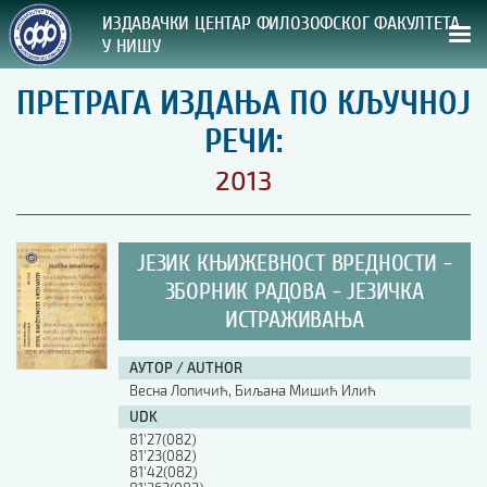
ИЗДАВАЧКИ ЦЕНТАР ФИЛОЗОФСКОГ ФАКУЛТЕТА
У НИШУ
ПРЕТРАГА ИЗДАЊА ПО КЉУЧНОЈ
СВА НАША ИЗДАЊА
РЕЧИ:
ВРСТА ИЗДАЊА:
2013
ГОДИНА ОБЈАВЉИВАЊА:
ЈЕЗИК КЊИЖЕВНОСТ ВРЕДНОСТИ -
ПРЕГЛЕД
ЗБОРНИК РАДОВА - ЈЕЗИЧКА
ИСТРАЖИВАЊА
УПУТСТВА
УПУТСТВА
АУТОР / AUTHOR
Весна Лопичић, Биљана Мишић Илић
Правилник о издавачкој делатности
UDK
Упутство ауторима
81'27(082)
Упутство уредницима
81'23(082)
Изјава о ауторству
81'42(082)
Изјава о лектури