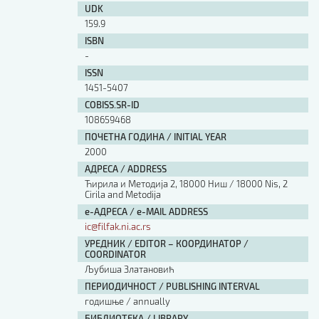
UDK
159.9
ISBN
-
ISSN
1451-5407
COBISS.SR-ID
108659468
ПОЧЕТНА ГОДИНА / INITIAL YEAR
2000
АДРЕСА / ADDRESS
Ћирила и Методија 2, 18000 Ниш / 18000 Nis, 2
Cirila and Metodija
е-АДРЕСА / e-MAIL ADDRESS
ic@filfak.ni.ac.rs
УРЕДНИК / EDITOR – КООРДИНАТОР /
COORDINATOR
Љубиша Златановић
ПЕРИОДИЧНОСТ / PUBLISHING INTERVAL
годишње / annually
БИБЛИОТЕКА / LIBRARY