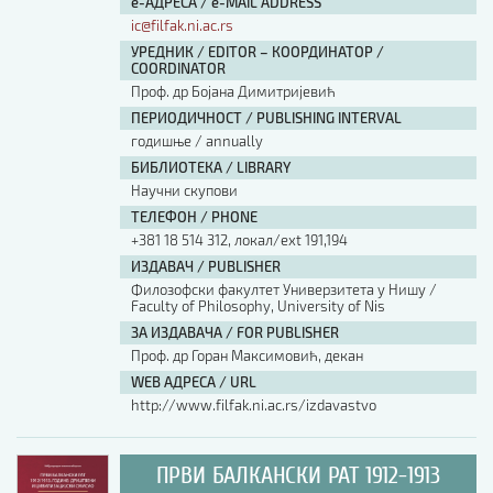
е-АДРЕСА / e-MAIL ADDRESS
ic@filfak.ni.ac.rs
УРЕДНИК / EDITOR – КООРДИНАТОР /
COORDINATOR
Проф. др Бојана Димитријевић
ПЕРИОДИЧНОСТ / PUBLISHING INTERVAL
годишње / annually
БИБЛИОТЕКА / LIBRARY
Научни скупови
ТЕЛЕФОН / PHONE
+381 18 514 312, локал/ext 191,194
ИЗДАВАЧ / PUBLISHER
Филозофски факултет Универзитета у Нишу /
Faculty of Philosophy, University of Nis
ЗА ИЗДАВАЧА / FOR PUBLISHER
Проф. др Горан Максимовић, декан
WEB АДРЕСА / URL
http://www.filfak.ni.ac.rs/izdavastvo
ПРВИ БАЛКАНСКИ РАТ 1912-1913