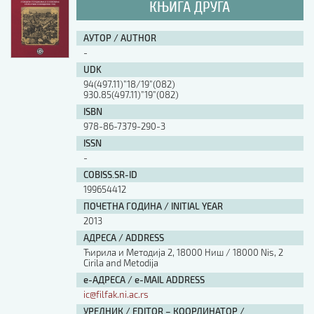
КЊИГА ДРУГА
АУТОР / AUTHOR
-
UDK
94(497.11)”18/19”(082)
930.85(497.11)”19”(082)
ISBN
978-86-7379-290-3
ISSN
-
COBISS.SR-ID
199654412
ПОЧЕТНА ГОДИНА / INITIAL YEAR
2013
АДРЕСА / ADDRESS
Ћирила и Методија 2, 18000 Ниш / 18000 Nis, 2
Cirila and Metodija
е-АДРЕСА / e-MAIL ADDRESS
ic@filfak.ni.ac.rs
УРЕДНИК / EDITOR – КООРДИНАТОР /