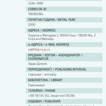
2334-7899
COBISS.SR-ID
198180364
ПОЧЕТНА ГОДИНА / INITIAL YEAR
2000
АДРЕСА / ADDRESS
Ћирила и Методија 2, 18000 Ниш / 18000 Nis, 2
Cirila and Metodija
е-АДРЕСА / e-MAIL ADDRESS
ic@filfak.ni.ac.rs
УРЕДНИК / EDITOR – КООРДИНАТОР /
COORDINATOR
Зоран Димић
ПЕРИОДИЧНОСТ / PUBLISHING INTERVAL
годишње / annually
БИБЛИОТЕКА / LIBRARY
Годишњаци
ТЕЛЕФОН / PHONE
+381 18 514 312, локал/ext 191,194
ИЗДАВАЧ / PUBLISHER