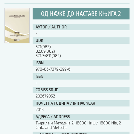
ОД НАУКЕ ДО НАСТАВЕ КЊИГА 2
АУТОР / AUTHOR
-
UDK
371(082)
82.09(082)
371.3::811(082)
ISBN
978-86-7379-299-6
ISSN
-
COBISS.SR-ID
202679052
ПОЧЕТНА ГОДИНА / INITIAL YEAR
2013
АДРЕСА / ADDRESS
Ћирила и Методија 2, 18000 Ниш / 18000 Nis, 2
Cirila and Metodija