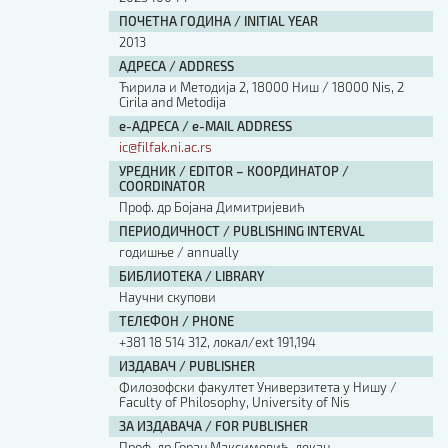
ПОЧЕТНА ГОДИНА / INITIAL YEAR
2013
АДРЕСА / ADDRESS
Ћирила и Методија 2, 18000 Ниш / 18000 Nis, 2
Cirila and Metodija
е-АДРЕСА / e-MAIL ADDRESS
ic@filfak.ni.ac.rs
УРЕДНИК / EDITOR – КООРДИНАТОР /
COORDINATOR
Проф. др Бојана Димитријевић
ПЕРИОДИЧНОСТ / PUBLISHING INTERVAL
годишње / annually
БИБЛИОТЕКА / LIBRARY
Научни скупови
ТЕЛЕФОН / PHONE
+381 18 514 312, локал/ext 191,194
ИЗДАВАЧ / PUBLISHER
Филозофски факултет Универзитета у Нишу /
Faculty of Philosophy, University of Nis
ЗА ИЗДАВАЧА / FOR PUBLISHER
Проф. др Горан Максимовић, декан