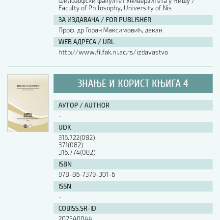
Филозофски факултет Универзитета у Нишу /
Faculty of Philosophy, University of Nis
ЗА ИЗДАВАЧА / FOR PUBLISHER
Проф. др Горан Максимовић, декан
WEB АДРЕСА / URL
http://www.filfak.ni.ac.rs/izdavastvo
ЗНАЊЕ И КОРИСТ КЊИГА 4
АУТОР / AUTHOR
-
UDK
316.722(082)
371(082)
316.774(082)
ISBN
978-86-7379-301-6
ISSN
-
COBISS.SR-ID
202540044