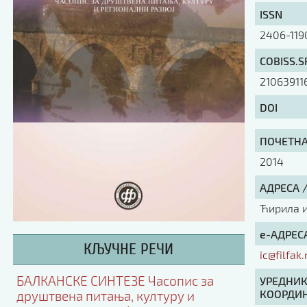
ISSN
2406-119
COBISS.S
21063911
DOI
ПОЧЕТНА 
2014
АДРЕСА 
Ћирила и 
е-АДРЕСА
КЉУЧНЕ РЕЧИ
ic@filfak.
БАЛКАНСКЕ СИНТЕЗЕ Часопис за
УРЕДНИК
КООРДИН
друштвена питања, културу и