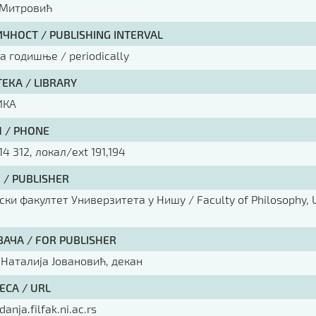
Митровић
ЧНОСТ / PUBLISHING INTERVAL
а годишње / periodically
ЕКА / LIBRARY
ИКА
 / PHONE
14 312, локал/ext 191,194
 / PUBLISHER
ки факултет Универзитета у Нишу / Faculty of Philosophy, U
ВАЧА / FOR PUBLISHER
 Наталија Јовановић, декан
ЕСА / URL
danja.filfak.ni.ac.rs