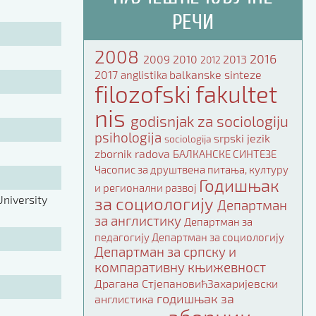
РЕЧИ
2008
2016
2009
2010
2013
2012
2017
balkanske sinteze
anglistika
filozofski fakultet
nis
godisnjak za sociologiju
psihologija
srpski jezik
sociologija
zbornik radova
БАЛКАНСКЕ СИНТЕЗЕ
Часопис за друштвена питања, културу
Годишњак
и регионални развој
niversity
за социологију
Департман
за англистику
Департман за
педагогију
Департман за социологију
Департман за српску и
компаративну књижевност
Драгана СтјепановићЗахаријевски
годишњак за
англистика