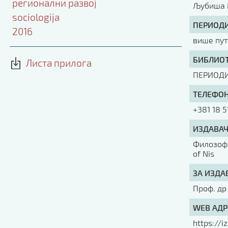
регионални развој
Љубиша 
sociologija
ПЕРИОДИ
2016
више пут
БИБЛИОТ
Листа прилога
ПЕРИОД
ТЕЛЕФОН
+381 18 5
ИЗДАВАЧ
Филозофс
of Nis
ЗА ИЗДА
Проф. др
WEB АДР
https://iz