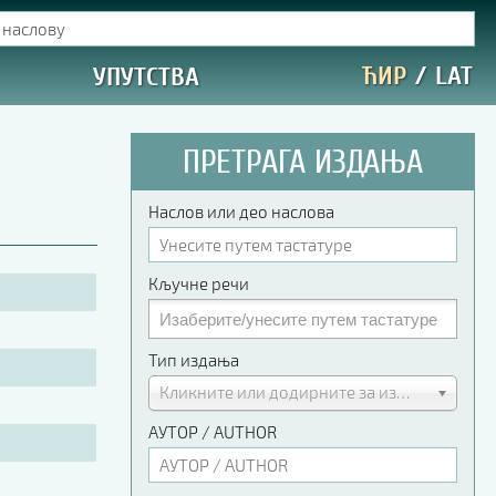
ЋИР
/
LAT
УПУТСТВА
ПРЕТРАГА ИЗДАЊА
Наслов или део наслова
Кључне речи
Тип издања
Кликните или додирните за избор
АУТОР / AUTHOR