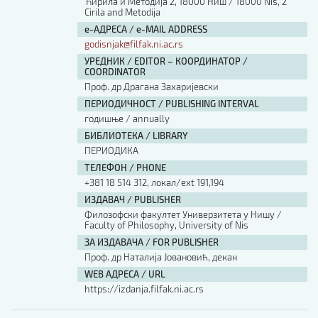
Ћирила и Методија 2, 18000 Ниш / 18000 Nis, 2
Cirila and Metodija
е-АДРЕСА / e-MAIL ADDRESS
godisnjak@filfak.ni.ac.rs
УРЕДНИК / EDITOR – КООРДИНАТОР /
COORDINATOR
Проф. др Драгана Захаријевски
ПЕРИОДИЧНОСТ / PUBLISHING INTERVAL
годишње / annually
БИБЛИОТЕКА / LIBRARY
ПЕРИОДИКА
ТЕЛЕФОН / PHONE
+381 18 514 312, локал/ext 191,194
ИЗДАВАЧ / PUBLISHER
Филозофски факултет Универзитета у Нишу /
Faculty of Philosophy, University of Nis
ЗА ИЗДАВАЧА / FOR PUBLISHER
Проф. др Наталија Јовановић, декан
WEB АДРЕСА / URL
https://izdanja.filfak.ni.ac.rs