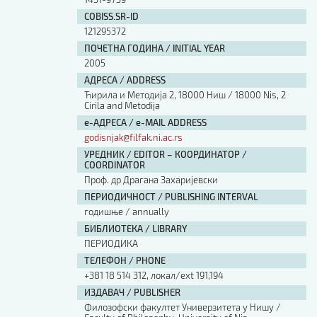
COBISS.SR-ID
121295372
ПОЧЕТНА ГОДИНА / INITIAL YEAR
2005
АДРЕСА / ADDRESS
Ћирила и Методија 2, 18000 Ниш / 18000 Nis, 2
Cirila and Metodija
е-АДРЕСА / e-MAIL ADDRESS
godisnjak@filfak.ni.ac.rs
УРЕДНИК / EDITOR – КООРДИНАТОР /
COORDINATOR
Проф. др Драгана Захаријевски
ПЕРИОДИЧНОСТ / PUBLISHING INTERVAL
годишње / annually
БИБЛИОТЕКА / LIBRARY
ПЕРИОДИКА
ТЕЛЕФОН / PHONE
+381 18 514 312, локал/ext 191,194
ИЗДАВАЧ / PUBLISHER
Филозофски факултет Универзитета у Нишу /