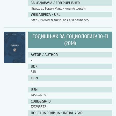
ЗА ИЗДАВАЧА / FOR PUBLISHER
Проф. др Горан Максимовић, декан
WEB АДРЕСА / URL
http://www.filfak.ni.ac.rs/izdavastvo
ГОДИШЊАК ЗА СОЦИОЛОГИЈУ 10-11
(2014)
АУТОР / AUTHOR
-
UDK
316
ISBN
-
ISSN
1451-9739
COBISS.SR-ID
121295372
ПОЧЕТНА ГОДИНА / INITIAL YEAR