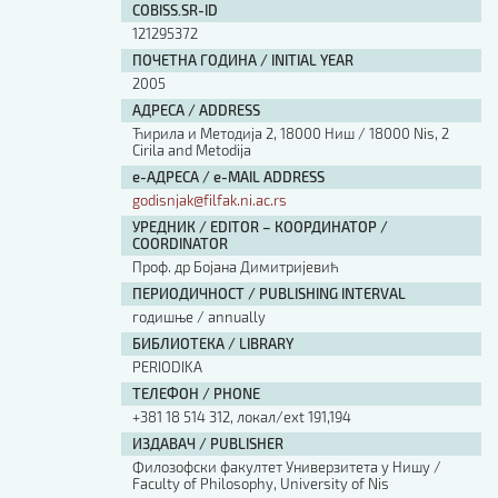
COBISS.SR-ID
121295372
ПОЧЕТНА ГОДИНА / INITIAL YEAR
2005
АДРЕСА / ADDRESS
Ћирила и Методија 2, 18000 Ниш / 18000 Nis, 2
Cirila and Metodija
е-АДРЕСА / e-MAIL ADDRESS
godisnjak@filfak.ni.ac.rs
УРЕДНИК / EDITOR – КООРДИНАТОР /
COORDINATOR
Проф. др Бојана Димитријевић
ПЕРИОДИЧНОСТ / PUBLISHING INTERVAL
годишње / annually
БИБЛИОТЕКА / LIBRARY
PERIODIKA
ТЕЛЕФОН / PHONE
+381 18 514 312, локал/ext 191,194
ИЗДАВАЧ / PUBLISHER
Филозофски факултет Универзитета у Нишу /
Faculty of Philosophy, University of Nis