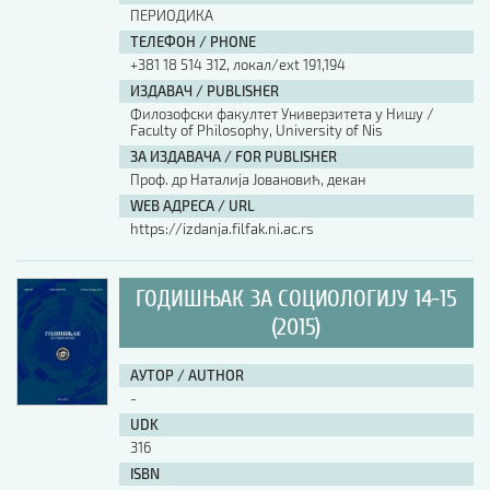
ПЕРИОДИКА
ТЕЛЕФОН / PHONE
+381 18 514 312, локал/ext 191,194
ИЗДАВАЧ / PUBLISHER
Филозофски факултет Универзитета у Нишу /
Faculty of Philosophy, University of Nis
ЗА ИЗДАВАЧА / FOR PUBLISHER
Проф. др Наталија Јовановић, декан
WEB АДРЕСА / URL
https://izdanja.filfak.ni.ac.rs
ГОДИШЊАК ЗА СОЦИОЛОГИЈУ 14-15
(2015)
АУТОР / AUTHOR
-
UDK
316
ISBN