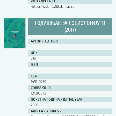
WEB АДРЕСА / URL
https://izdanja.filfak.ni.ac.rs
ГОДИШЊАК ЗА СОЦИОЛОГИЈУ 19
(2017)
АУТОР / AUTHOR
-
UDK
316
ISBN
-
ISSN
1451-9739
COBISS.SR-ID
121295372
ПОЧЕТНА ГОДИНА / INITIAL YEAR
2005
АДРЕСА / ADDRESS