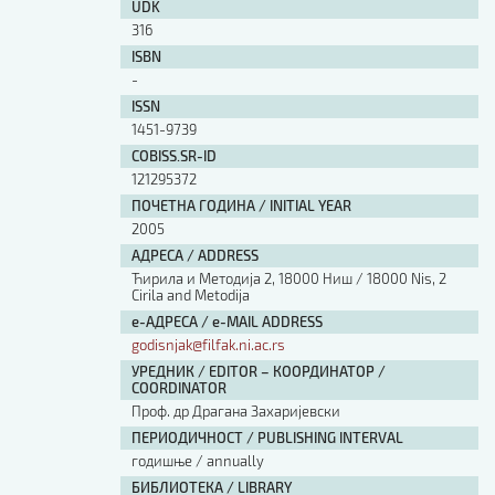
UDK
316
ISBN
-
ISSN
1451-9739
COBISS.SR-ID
121295372
ПОЧЕТНА ГОДИНА / INITIAL YEAR
2005
АДРЕСА / ADDRESS
Ћирила и Методија 2, 18000 Ниш / 18000 Nis, 2
Cirila and Metodija
е-АДРЕСА / e-MAIL ADDRESS
godisnjak@filfak.ni.ac.rs
УРЕДНИК / EDITOR – КООРДИНАТОР /
COORDINATOR
Проф. др Драгана Захаријевски
ПЕРИОДИЧНОСТ / PUBLISHING INTERVAL
годишње / annually
БИБЛИОТЕКА / LIBRARY