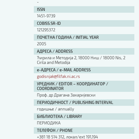
-
ISSN
1451-9739
COBISS.SR-ID
121295372
ПОЧЕТНА ГОДИНА / INITIAL YEAR
2005
АДРЕСА / ADDRESS
Ћирила и Методија 2, 18000 Ниш / 18000 Nis, 2
Cirila and Metodija
е-АДРЕСА / e-MAIL ADDRESS
godisnjak@filfak.ni.ac.rs
УРЕДНИК / EDITOR – КООРДИНАТОР /
COORDINATOR
Проф. др Драгана Захаријевски
ПЕРИОДИЧНОСТ / PUBLISHING INTERVAL
годишње / annually
БИБЛИОТЕКА / LIBRARY
ПЕРИОДИКА
ТЕЛЕФОН / PHONE
+381 18 514 312, локал/ext 191,194