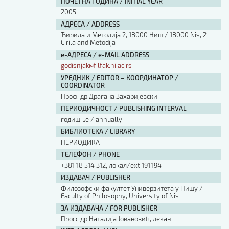
ПОЧЕТНА ГОДИНА / INITIAL YEAR
2005
АДРЕСА / ADDRESS
Ћирила и Методија 2, 18000 Ниш / 18000 Nis, 2
Cirila and Metodija
е-АДРЕСА / e-MAIL ADDRESS
godisnjak@filfak.ni.ac.rs
УРЕДНИК / EDITOR – КООРДИНАТОР /
COORDINATOR
Проф. др Драгана Захаријевски
ПЕРИОДИЧНОСТ / PUBLISHING INTERVAL
годишње / annually
БИБЛИОТЕКА / LIBRARY
ПЕРИОДИКА
ТЕЛЕФОН / PHONE
+381 18 514 312, локал/ext 191,194
ИЗДАВАЧ / PUBLISHER
Филозофски факултет Универзитета у Нишу /
Faculty of Philosophy, University of Nis
ЗА ИЗДАВАЧА / FOR PUBLISHER
Проф. др Наталија Јовановић, декан