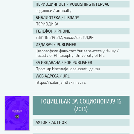
ПЕРИОДИЧНОСТ / PUBLISHING INTERVAL
годишње / annually
БИБЛИОТЕКА / LIBRARY
ПЕРИОДИКА
ТЕЛЕФОН / PHONE
+381 18 514 312, локал/ext 191,194
ИЗДАВАЧ / PUBLISHER
Филозофски факултет Универзитета у Нишу /
Faculty of Philosophy, University of Nis
ЗА ИЗДАВАЧА / FOR PUBLISHER
Проф. др Наталија Јовановић, декан
WEB АДРЕСА / URL
https://izdanja.filfak.ni.ac.rs
ГОДИШЊАК ЗА СОЦИОЛОГИЈУ 16
(2016)
АУТОР / AUTHOR
-