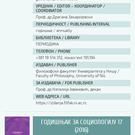
УРЕДНИК / EDITOR – КООРДИНАТОР /
COORDINATOR
Проф. др Драгана Захаријевски
ПЕРИОДИЧНОСТ / PUBLISHING INTERVAL
годишње / annually
БИБЛИОТЕКА / LIBRARY
ПЕРИОДИКА
ТЕЛЕФОН / PHONE
+381 18 514 312, локал/ext 191,194
ИЗДАВАЧ / PUBLISHER
Филозофски факултет Универзитета у Нишу /
Faculty of Philosophy, University of Nis
ЗА ИЗДАВАЧА / FOR PUBLISHER
Проф. др Наталија Јовановић, декан
WEB АДРЕСА / URL
https://izdanja.filfak.ni.ac.rs
ГОДИШЊАК ЗА СОЦИОЛОГИЈУ 17
(2016)