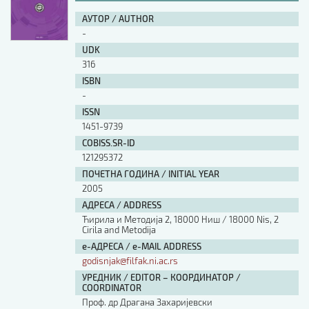
АУТОР / AUTHOR
-
UDK
316
ISBN
-
ISSN
1451-9739
COBISS.SR-ID
121295372
ПОЧЕТНА ГОДИНА / INITIAL YEAR
2005
АДРЕСА / ADDRESS
Ћирила и Методија 2, 18000 Ниш / 18000 Nis, 2
Cirila and Metodija
е-АДРЕСА / e-MAIL ADDRESS
godisnjak@filfak.ni.ac.rs
УРЕДНИК / EDITOR – КООРДИНАТОР /
COORDINATOR
Проф. др Драгана Захаријевски