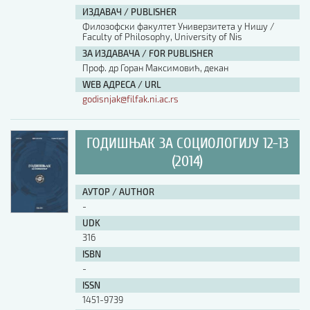
ИЗДАВАЧ / PUBLISHER
Филозофски факултет Универзитета у Нишу /
Faculty of Philosophy, University of Nis
ЗА ИЗДАВАЧА / FOR PUBLISHER
Проф. др Горан Максимовић, декан
WEB АДРЕСА / URL
godisnjak@filfak.ni.ac.rs
ГОДИШЊАК ЗА СОЦИОЛОГИЈУ 12-13
(2014)
АУТОР / AUTHOR
-
UDK
316
ISBN
-
ISSN
1451-9739