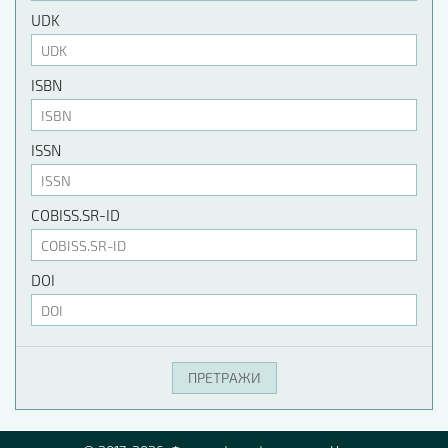
UDK
ISBN
ISSN
COBISS.SR-ID
DOI