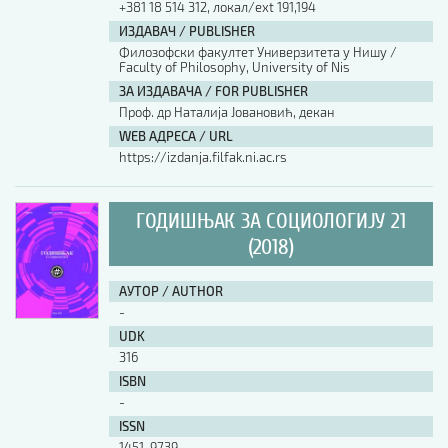
+381 18 514 312, локал/ext 191,194
ИЗДАВАЧ / PUBLISHER
АУТОР / AUTHOR
Филозофски факултет Универзитета у Нишу /
Faculty of Philosophy, University of Nis
ЗА ИЗДАВАЧА / FOR PUBLISHER
UDK
Проф. др Наталија Јовановић, декан
WEB АДРЕСА / URL
https://izdanja.filfak.ni.ac.rs
ISBN
ГОДИШЊАК ЗА СОЦИОЛОГИЈУ 21
ISSN
(2018)
АУТОР / AUTHOR
COBISS.SR-ID
-
UDK
316
DOI
ISBN
-
ISSN
1451-9739