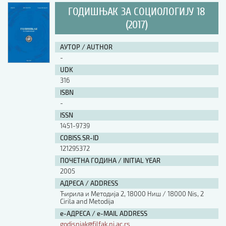
ГОДИШЊАК ЗА СОЦИОЛОГИЈУ 18
(2017)
АУТОР / AUTHOR
-
UDK
316
ISBN
-
ISSN
1451-9739
COBISS.SR-ID
121295372
ПОЧЕТНА ГОДИНА / INITIAL YEAR
2005
АДРЕСА / ADDRESS
Ћирила и Методија 2, 18000 Ниш / 18000 Nis, 2
Cirila and Metodija
е-АДРЕСА / e-MAIL ADDRESS
godisnjak@filfak.ni.ac.rs