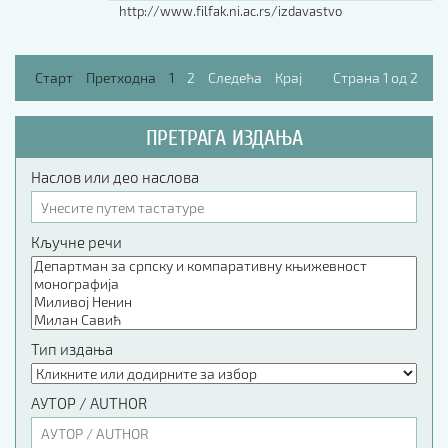
http://www.filfak.ni.ac.rs/izdavastvo
Старт
Претходна
1
2
Следећа
Крај
Страна 1 од 2
ПРЕТРАГА ИЗДАЊА
Наслов или део наслова
Кључне речи
Тип издања
АУТОР / AUTHOR