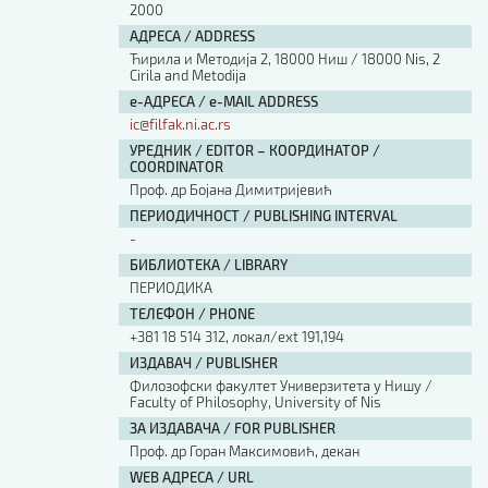
2000
АДРЕСА / ADDRESS
Ћирила и Методија 2, 18000 Ниш / 18000 Nis, 2
Cirila and Metodija
е-АДРЕСА / e-MAIL ADDRESS
ic@filfak.ni.ac.rs
УРЕДНИК / EDITOR – КООРДИНАТОР /
COORDINATOR
Проф. др Бојана Димитријевић
ПЕРИОДИЧНОСТ / PUBLISHING INTERVAL
-
БИБЛИОТЕКА / LIBRARY
ПЕРИОДИКА
ТЕЛЕФОН / PHONE
+381 18 514 312, локал/ext 191,194
ИЗДАВАЧ / PUBLISHER
Филозофски факултет Универзитета у Нишу /
Faculty of Philosophy, University of Nis
ЗА ИЗДАВАЧА / FOR PUBLISHER
Проф. др Горан Максимовић, декан
WEB АДРЕСА / URL