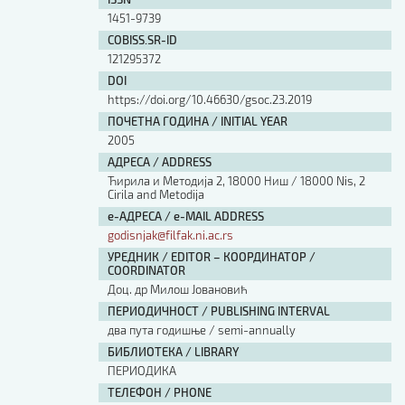
Изјава о коришћењу ауторског дела
1451-9739
Упутство за бирање лиценце
COBISS.SR-ID
Уговор са аутором
121295372
Логотипи
DOI
Шаблон прве стране и импресума [B5, ћир]
https://doi.org/10.46630/gsoc.23.2019
Шаблон прве стране и импресума [B5, лат]
ПОЧЕТНА ГОДИНА / INITIAL YEAR
Шаблон прве стране и импресума [B5, енг]
2005
Етички кодекс
АДРЕСА / ADDRESS
Ћирила и Методија 2, 18000 Ниш / 18000 Nis, 2
Cirila and Metodija
ПРЕТРАГА ИЗДАЊА
е-АДРЕСА / e-MAIL ADDRESS
godisnjak@filfak.ni.ac.rs
Наслов или део наслова
УРЕДНИК / EDITOR – КООРДИНАТОР /
COORDINATOR
Доц. др Mилош Јовановић
Кључне речи
ПЕРИОДИЧНОСТ / PUBLISHING INTERVAL
два пута годишње / semi-annually
БИБЛИОТЕКА / LIBRARY
ПЕРИОДИКА
Тип издања
ТЕЛЕФОН / PHONE