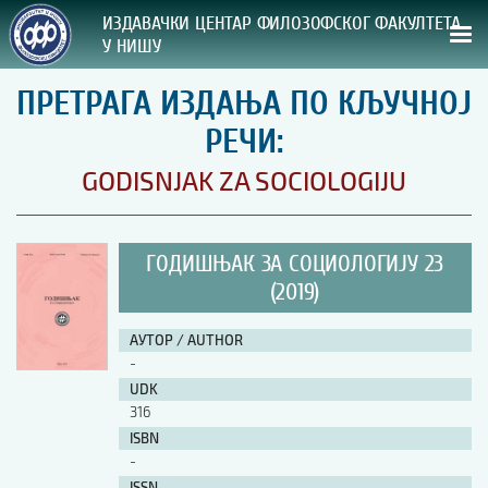
ИЗДАВАЧКИ ЦЕНТАР ФИЛОЗОФСКОГ ФАКУЛТЕТА
У НИШУ
ПРЕТРАГА ИЗДАЊА ПО КЉУЧНОЈ
СВА НАША ИЗДАЊА
РЕЧИ:
ВРСТА ИЗДАЊА:
GODISNJAK ZA SOCIOLOGIJU
ГОДИНА ОБЈАВЉИВАЊА:
ГОДИШЊАК ЗА СОЦИОЛОГИЈУ 23
ПРЕГЛЕД
(2019)
УПУТСТВА
АУТОР / AUTHOR
-
УПУТСТВА
UDK
Правилник о издавачкој делатности
316
Упутство ауторима
ISBN
Упутство уредницима
-
Изјава о ауторству
Изјава о лектури
ISSN