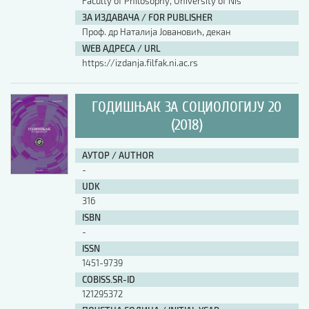
Faculty of Philosophy, University of Nis
ЗА ИЗДАВАЧА / FOR PUBLISHER
Проф. др Наталија Јовановић, декан
WEB АДРЕСА / URL
https://izdanja.filfak.ni.ac.rs
ГОДИШЊАК ЗА СОЦИОЛОГИЈУ 20
(2018)
АУТОР / AUTHOR
-
UDK
316
ISBN
-
ISSN
1451-9739
COBISS.SR-ID
121295372