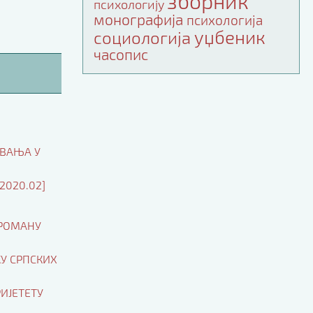
зборник
психологију
монографија
психологија
уџбеник
социологија
часопис
ОВАЊА У
2020.02]
 РОМАНУ
У СРПСКИХ
ИЈЕТЕТУ