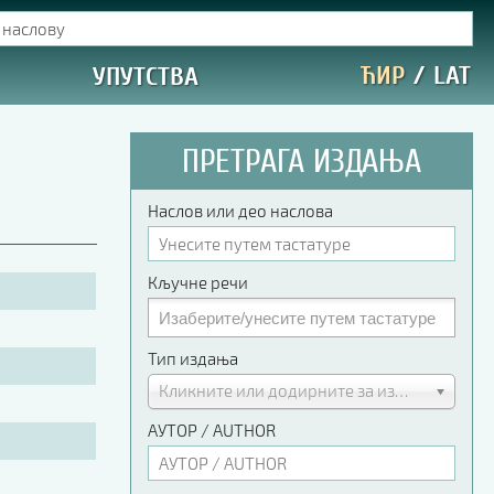
ЋИР
/
LAT
УПУТСТВА
ПРЕТРАГА ИЗДАЊА
Наслов или део наслова
Кључне речи
Тип издања
Кликните или додирните за избор
АУТОР / AUTHOR