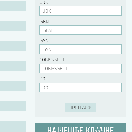
UDK
ISBN
ISSN
COBISS.SR-ID
DOI
НАЈЧЕШЋЕ КЉУЧНЕ