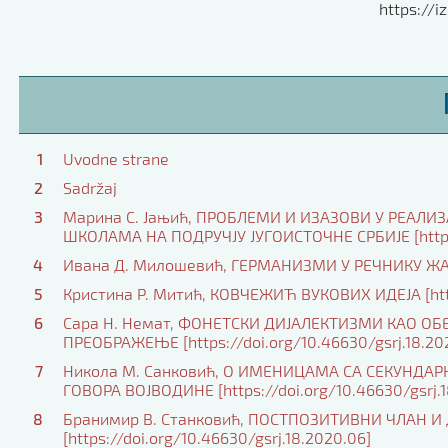
https://iz
1
Uvodne strane
2
Sadržaj
3
Марина С. Јањић, ПРОБЛЕМИ И ИЗАЗОВИ У РЕАЛИ
ШКОЛАМА НА ПОДРУЧЈУ ЈУГОИСТОЧНЕ СРБИЈЕ [https:/
4
Ивана Д. Милошевић, ГЕРМАНИЗМИ У РЕЧНИКУ ЖАРГО
5
Кристина Р. Митић, КОВЧЕЖИЋ ВУКОВИХ ИДЕЈА [https
6
Сара Н. Немат, ФОНЕТСКИ ДИЈАЛЕКТИЗМИ КАО 
ПРЕОБРАЖЕЊЕ [https://doi.org/10.46630/gsrj.18.20
7
Никола М. Санковић, О ИМЕНИЦАМА СА СЕКУНДА
ГОВОРА ВОЈВОДИНЕ [https://doi.org/10.46630/gsrj.1
8
Бранимир В. Станковић, ПОСТПОЗИТИВНИ ЧЛАН 
[https://doi.org/10.46630/gsrj.18.2020.06]