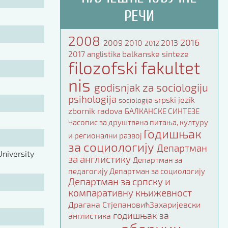
РЕЧИ
2008
2016
2009
2010
2013
2012
2017
balkanske sinteze
anglistika
filozofski fakultet
nis
godisnjak za sociologiju
psihologija
srpski jezik
sociologija
zbornik radova
БАЛКАНСКЕ СИНТЕЗЕ
Часопис за друштвена питања, културу
Годишњак
и регионални развој
за социологију
Департман
niversity
за англистику
Департман за
педагогију
Департман за социологију
Департман за српску и
компаративну књижевност
Драгана СтјепановићЗахаријевски
годишњак за
англистика