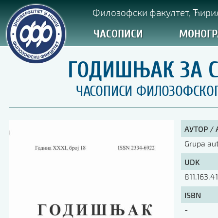
Филозофски факултет, Ћирил
ЧАСОПИСИ
МОНОГР
ГОДИШЊАК ЗА СР
ЧАСОПИСИ ФИЛОЗОФСКОГ 
АУТОР /
Grupa au
UDK
811.163.4
ISBN
-