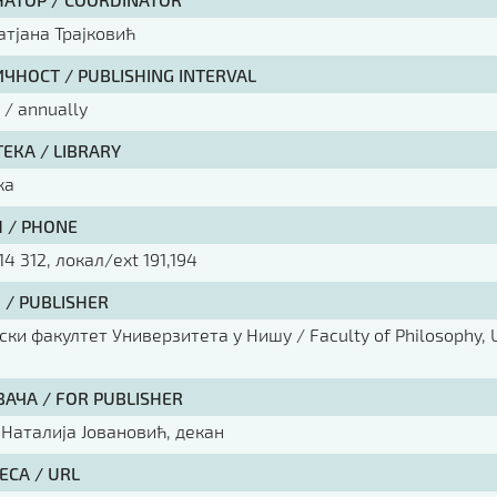
атјана Трајковић
ЧНОСТ / PUBLISHING INTERVAL
/ annually
ЕКА / LIBRARY
ка
 / PHONE
14 312, локал/ext 191,194
 / PUBLISHER
ки факултет Универзитета у Нишу / Faculty of Philosophy, U
ВАЧА / FOR PUBLISHER
 Наталија Јовановић, декан
ЕСА / URL