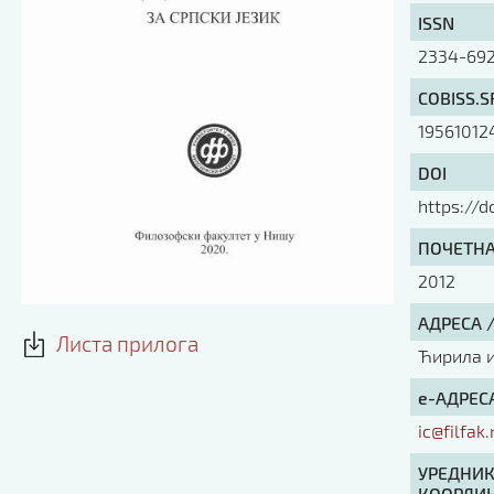
ISSN
2334-69
COBISS.S
19561012
DOI
https://d
ПОЧЕТНА 
2012
АДРЕСА 
Листа прилога
Ћирила и 
е-АДРЕСА
ic@filfak.
УРЕДНИК
КООРДИН