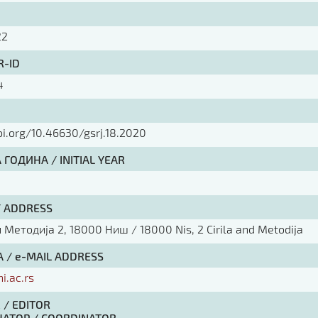
22
R-ID
4
oi.org/10.46630/gsrj.18.2020
ГОДИНА / INITIAL YEAR
/ ADDRESS
Методија 2, 18000 Ниш / 18000 Nis, 2 Cirila and Metodija
 / e-MAIL ADDRESS
ni.ac.rs
 / EDITOR
АТОР / COORDINATOR