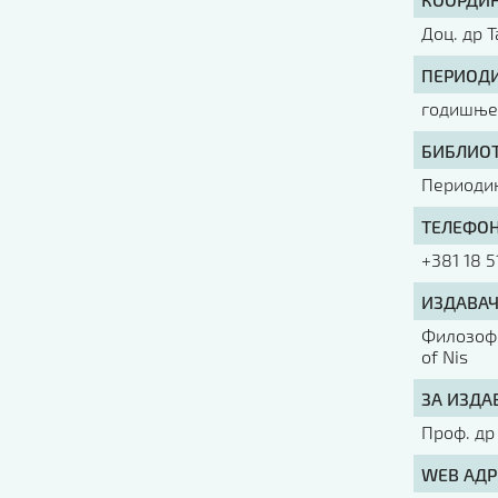
Доц. др Т
ПЕРИОДИ
годишње 
БИБЛИОТ
Периоди
ТЕЛЕФОН
+381 18 5
ИЗДАВАЧ
Филозофс
of Nis
ЗА ИЗДА
Проф. др
WEB АДР