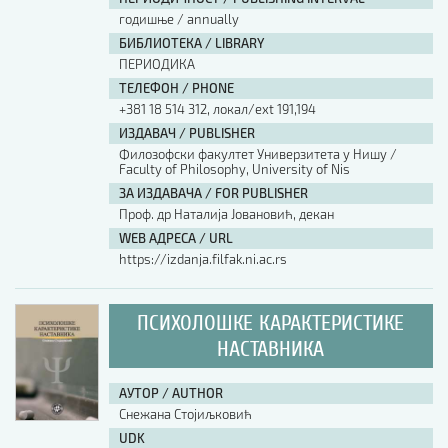
годишње / annually
БИБЛИОТЕКА / LIBRARY
ПЕРИОДИКА
ТЕЛЕФОН / PHONE
+381 18 514 312, локал/ext 191,194
ИЗДАВАЧ / PUBLISHER
Филозофски факултет Универзитета у Нишу /
Faculty of Philosophy, University of Nis
ЗА ИЗДАВАЧА / FOR PUBLISHER
Проф. др Наталија Јовановић, декан
WEB АДРЕСА / URL
https://izdanja.filfak.ni.ac.rs
ПСИХОЛОШКЕ КАРАКТЕРИСТИКЕ
НАСТАВНИКА
АУТОР / AUTHOR
Снежана Стојиљковић
UDK