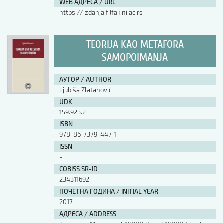
WEB АДРЕСА / URL
https://izdanja.filfak.ni.ac.rs
TEORIJA KAO METAFORA
SAMOPOIMANJA
АУТОР / AUTHOR
Ljubiša Zlatanović
UDK
159.923.2
ISBN
978-86-7379-447-1
ISSN
-
COBISS.SR-ID
234311692
ПОЧЕТНА ГОДИНА / INITIAL YEAR
2017
АДРЕСА / ADDRESS