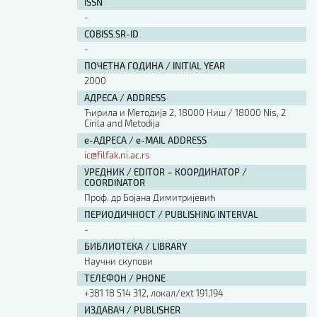
ISSN
-
COBISS.SR-ID
-
ПОЧЕТНА ГОДИНА / INITIAL YEAR
2000
АДРЕСА / ADDRESS
Ћирила и Методија 2, 18000 Ниш / 18000 Nis, 2
Cirila and Metodija
е-АДРЕСА / e-MAIL ADDRESS
ic@filfak.ni.ac.rs
УРЕДНИК / EDITOR – КООРДИНАТОР /
COORDINATOR
Проф. др Бојана Димитријевић
ПЕРИОДИЧНОСТ / PUBLISHING INTERVAL
-
БИБЛИОТЕКА / LIBRARY
Научни скупови
ТЕЛЕФОН / PHONE
+381 18 514 312, локал/ext 191,194
ИЗДАВАЧ / PUBLISHER