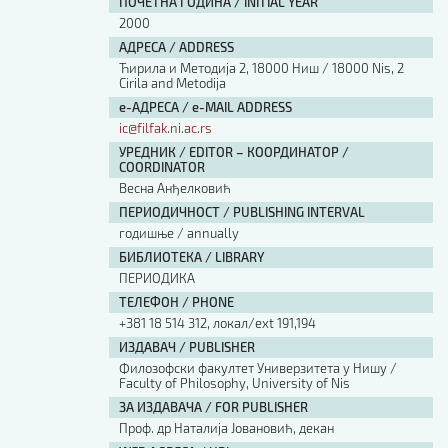
ПОЧЕТНА ГОДИНА / INITIAL YEAR
2000
АДРЕСА / ADDRESS
Ћирила и Методија 2, 18000 Ниш / 18000 Nis, 2
Cirila and Metodija
е-АДРЕСА / e-MAIL ADDRESS
ic@filfak.ni.ac.rs
УРЕДНИК / EDITOR – КООРДИНАТОР /
COORDINATOR
Весна Анђелковић
ПЕРИОДИЧНОСТ / PUBLISHING INTERVAL
годишње / annually
БИБЛИОТЕКА / LIBRARY
ПЕРИОДИКА
ТЕЛЕФОН / PHONE
+381 18 514 312, локал/ext 191,194
ИЗДАВАЧ / PUBLISHER
Филозофски факултет Универзитета у Нишу /
Faculty of Philosophy, University of Nis
ЗА ИЗДАВАЧА / FOR PUBLISHER
Проф. др Наталија Јовановић, декан