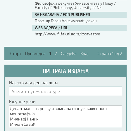
Филозофски факултет Универзитета у Нишу /
Faculty of Philosophy, University of Nis
ЗА ИЗДАВАЧА / FOR PUBLISHER
Проф. др Горан Максимовић, декан
WEB АДРЕСА / URL
http://www.filfak.ni.ac.rs/izdavastvo
Старт
Претходна
1
2
Следећа
Крај
Страна 1 од 2
ПРЕТРАГА ИЗДАЊА
Наслов или део наслова
Кључне речи