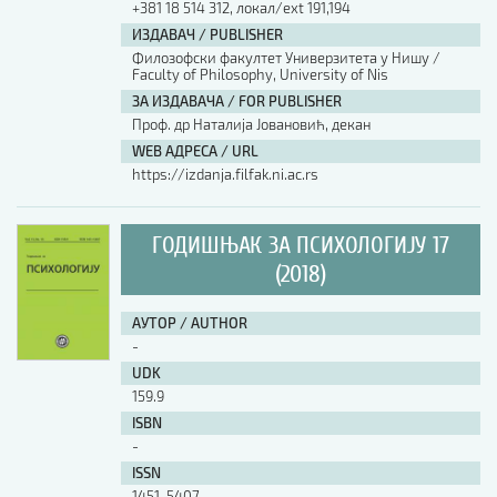
+381 18 514 312, локал/ext 191,194
ИЗДАВАЧ / PUBLISHER
АУТОР / AUTHOR
Филозофски факултет Универзитета у Нишу /
Faculty of Philosophy, University of Nis
ЗА ИЗДАВАЧА / FOR PUBLISHER
UDK
Проф. др Наталија Јовановић, декан
WEB АДРЕСА / URL
https://izdanja.filfak.ni.ac.rs
ISBN
ГОДИШЊАК ЗА ПСИХОЛОГИЈУ 17
ISSN
(2018)
АУТОР / AUTHOR
COBISS.SR-ID
-
UDK
159.9
DOI
ISBN
-
ISSN
1451-5407