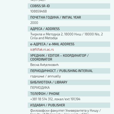
COBISS.SR-ID
108659468
ПОЧЕТНА ГОДИНА / INITIAL YEAR
2000
АДРЕСА / ADDRESS
Ћирила и Методија 2, 18000 Ниш / 18000 Nis, 2
Cirila and Metodija
е-АДРЕСА / e-MAIL ADDRESS
ic@filfak.ni.ac.rs
УРЕДНИК / EDITOR – КООРДИНАТОР /
COORDINATOR
Весна Анђелковић
ПЕРИОДИЧНОСТ / PUBLISHING INTERVAL
годишње / annually
БИБЛИОТЕКА / LIBRARY
ПЕРИОДИКА
ТЕЛЕФОН / PHONE
+381 18 514 312, локал/ext 191,194
ИЗДАВАЧ / PUBLISHER
Филозофски факултет Универзитета у Нишу /