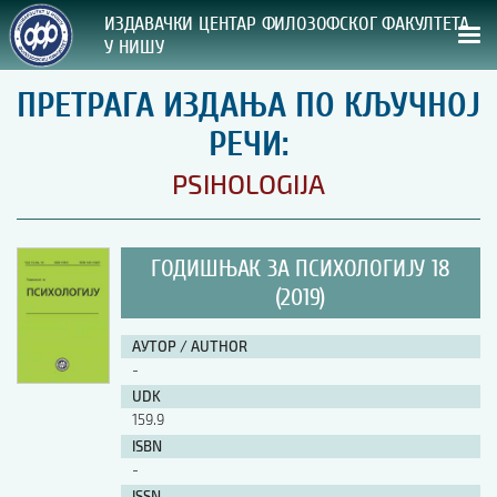
ИЗДАВАЧКИ ЦЕНТАР ФИЛОЗОФСКОГ ФАКУЛТЕТА
У НИШУ
ПРЕТРАГА ИЗДАЊА ПО КЉУЧНОЈ
СВА НАША ИЗДАЊА
РЕЧИ:
ВРСТА ИЗДАЊА:
PSIHOLOGIJA
ГОДИНА ОБЈАВЉИВАЊА:
ГОДИШЊАК ЗА ПСИХОЛОГИЈУ 18
ПРЕГЛЕД
(2019)
УПУТСТВА
АУТОР / AUTHOR
-
УПУТСТВА
UDK
Правилник о издавачкој делатности
159.9
Упутство ауторима
ISBN
Упутство уредницима
-
Изјава о ауторству
Изјава о лектури
ISSN