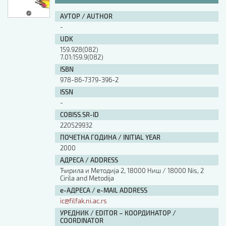
АУТОР / AUTHOR
-
UDK
159.928(082)
7.01:159.9(082)
ISBN
978-86-7379-396-2
ISSN
-
COBISS.SR-ID
220529932
ПОЧЕТНА ГОДИНА / INITIAL YEAR
2000
АДРЕСА / ADDRESS
Ћирила и Методија 2, 18000 Ниш / 18000 Nis, 2
Cirila and Metodija
е-АДРЕСА / e-MAIL ADDRESS
ic@filfak.ni.ac.rs
УРЕДНИК / EDITOR – КООРДИНАТОР /
COORDINATOR