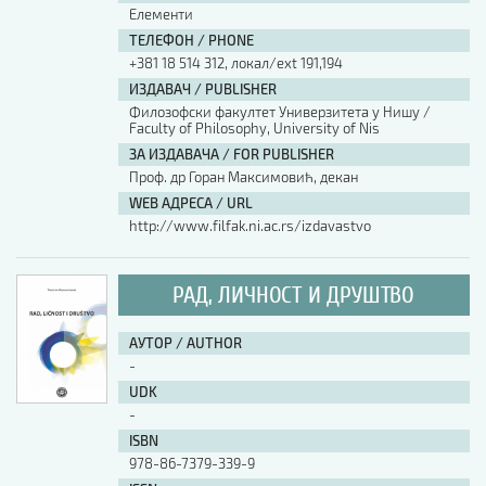
Елементи
ТЕЛЕФОН / PHONE
+381 18 514 312, локал/ext 191,194
ИЗДАВАЧ / PUBLISHER
Филозофски факултет Универзитета у Нишу /
Faculty of Philosophy, University of Nis
ЗА ИЗДАВАЧА / FOR PUBLISHER
Проф. др Горан Максимовић, декан
WEB АДРЕСА / URL
http://www.filfak.ni.ac.rs/izdavastvo
РАД, ЛИЧНОСТ И ДРУШТВО
АУТОР / AUTHOR
-
UDK
-
ISBN
978-86-7379-339-9