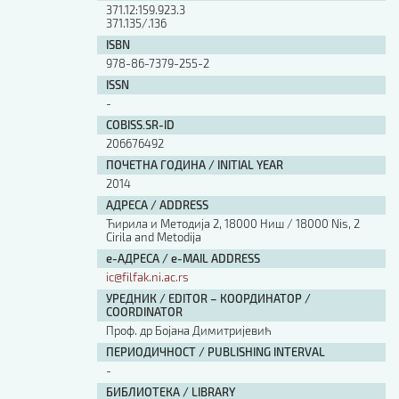
371.12:159.923.3
371.135/.136
ISBN
978-86-7379-255-2
ISSN
-
COBISS.SR-ID
206676492
ПОЧЕТНА ГОДИНА / INITIAL YEAR
2014
АДРЕСА / ADDRESS
Ћирила и Методија 2, 18000 Ниш / 18000 Nis, 2
Cirila and Metodija
е-АДРЕСА / e-MAIL ADDRESS
ic@filfak.ni.ac.rs
УРЕДНИК / EDITOR – КООРДИНАТОР /
COORDINATOR
Проф. др Бојана Димитријевић
ПЕРИОДИЧНОСТ / PUBLISHING INTERVAL
-
БИБЛИОТЕКА / LIBRARY