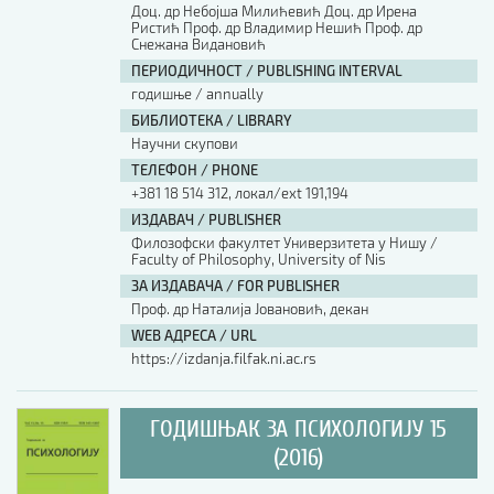
Доц. др Небојша Милићевић Доц. др Ирена
Ристић Проф. др Владимир Нешић Проф. др
Снежана Видановић
ПЕРИОДИЧНОСТ / PUBLISHING INTERVAL
годишње / annually
БИБЛИОТЕКА / LIBRARY
Научни скупови
ТЕЛЕФОН / PHONE
+381 18 514 312, локал/ext 191,194
ИЗДАВАЧ / PUBLISHER
Филозофски факултет Универзитета у Нишу /
Faculty of Philosophy, University of Nis
ЗА ИЗДАВАЧА / FOR PUBLISHER
Проф. др Наталија Јовановић, декан
WEB АДРЕСА / URL
https://izdanja.filfak.ni.ac.rs
ГОДИШЊАК ЗА ПСИХОЛОГИЈУ 15
(2016)