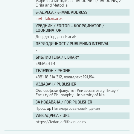
Ћирила и Методија 2, 18000 Ниш / 18000 Nis, 2
Cirila and Metodija
е-АДРЕСА / e-MAIL ADDRESS
ic@filfak.ni.ac.rs
УРЕДНИК / EDITOR – КООРДИНАТОР /
COORDINATOR
Доц. др Гордана Ђигић
ПЕРИОДИЧНОСТ / PUBLISHING INTERVAL
-
БИБЛИОТЕКА / LIBRARY
ЕЛЕМЕНТИ
ТЕЛЕФОН / PHONE
+381 18 514 312, локал/ext 191,194
ИЗДАВАЧ / PUBLISHER
Филозофски факултет Универзитета у Нишу /
Faculty of Philosophy, University of Nis
ЗА ИЗДАВАЧА / FOR PUBLISHER
Проф. др Наталија Јовановић, декан
WEB АДРЕСА / URL
https://izdanja.filfak.ni.ac.rs