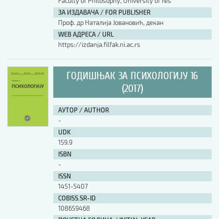
Faculty of Philosophy, University of Nis
ЗА ИЗДАВАЧА / FOR PUBLISHER
Проф. др Наталија Јовановић, декан
WEB АДРЕСА / URL
https://izdanja.filfak.ni.ac.rs
ГОДИШЊАК ЗА ПСИХОЛОГИЈУ 16
(2017)
АУТОР / AUTHOR
-
UDK
159.9
ISBN
-
ISSN
1451-5407
COBISS.SR-ID
108659468