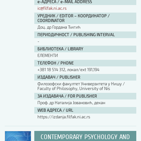
е-АДРЕСА / e-MAIL ADDRESS
ic@filfak.ni.ac.rs
УРЕДНИК / EDITOR – КООРДИНАТОР /
COORDINATOR
Доц. др Гордана Ђигић
ПЕРИОДИЧНОСТ / PUBLISHING INTERVAL
-
БИБЛИОТЕКА / LIBRARY
ЕЛЕМЕНТИ
ТЕЛЕФОН / PHONE
+381 18 514 312, локал/ext 191,194
ИЗДАВАЧ / PUBLISHER
Филозофски факултет Универзитета у Нишу /
Faculty of Philosophy, University of Nis
ЗА ИЗДАВАЧА / FOR PUBLISHER
Проф. др Наталија Јовановић, декан
WEB АДРЕСА / URL
https://izdanja.filfak.ni.ac.rs
CONTEMPORARY PSYCHOLOGY AND