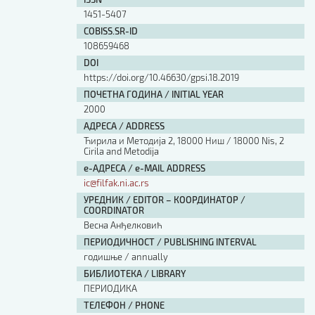
Изјава о коришћењу ауторског дела
1451-5407
Упутство за бирање лиценце
COBISS.SR-ID
Уговор са аутором
108659468
Логотипи
DOI
Шаблон прве стране и импресума [B5, ћир]
https://doi.org/10.46630/gpsi.18.2019
Шаблон прве стране и импресума [B5, лат]
ПОЧЕТНА ГОДИНА / INITIAL YEAR
Шаблон прве стране и импресума [B5, енг]
2000
Етички кодекс
АДРЕСА / ADDRESS
Ћирила и Методија 2, 18000 Ниш / 18000 Nis, 2
Cirila and Metodija
ПРЕТРАГА ИЗДАЊА
е-АДРЕСА / e-MAIL ADDRESS
ic@filfak.ni.ac.rs
Наслов или део наслова
УРЕДНИК / EDITOR – КООРДИНАТОР /
COORDINATOR
Весна Анђелковић
Кључне речи
ПЕРИОДИЧНОСТ / PUBLISHING INTERVAL
годишње / annually
БИБЛИОТЕКА / LIBRARY
ПЕРИОДИКА
Тип издања
ТЕЛЕФОН / PHONE