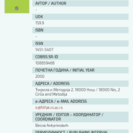
АУТОР / AUTHOR
-
UDK
159.9
ISBN
-
ISSN
1451-5407
COBISS.SR-ID
108659468
ПОЧЕТНА ГОДИНА / INITIAL YEAR
2000
АДРЕСА / ADDRESS
Ћирила и Методија 2, 18000 Ниш / 18000 Nis, 2
Cirila and Metodija
е-АДРЕСА / e-MAIL ADDRESS
ic@filfak.ni.ac.rs
УРЕДНИК / EDITOR – КООРДИНАТОР /
COORDINATOR
Весна Анђелковић
ПЕРИОДИЧНОСТ / PUBLISHING INTERVAL