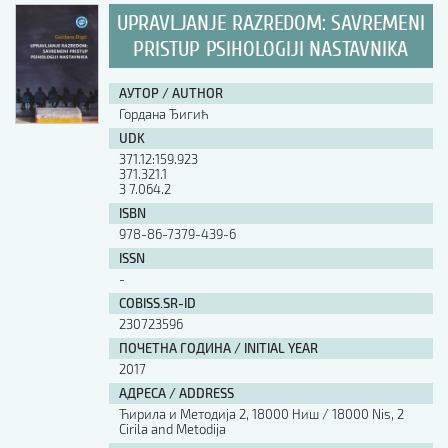
UPRAVLJANJE RAZREDOM: SAVREMENI
PRISTUP PSIHOLOGIJI NASTAVNIKA
АУТОР / AUTHOR
Гордана Ђигић
UDK
371.12:159.923
371.321.1
3 7.064.2
ISBN
978-86-7379-439-6
ISSN
-
COBISS.SR-ID
230723596
ПОЧЕТНА ГОДИНА / INITIAL YEAR
2017
АДРЕСА / ADDRESS
Ћирила и Методија 2, 18000 Ниш / 18000 Nis, 2
Cirila and Metodija