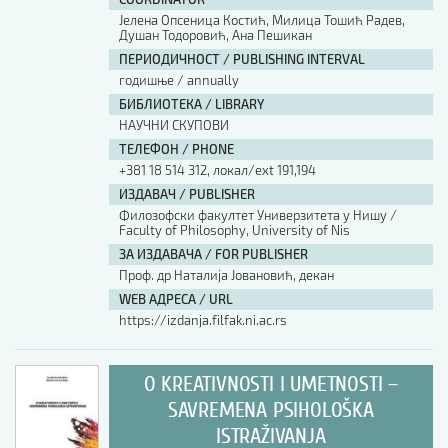
Јелена Опсеница Костић, Милица Тошић Радев,
Душан Тодоровић, Ана Пешикан
ПЕРИОДИЧНОСТ / PUBLISHING INTERVAL
годишње / annually
БИБЛИОТЕКА / LIBRARY
НАУЧНИ СКУПОВИ
ТЕЛЕФОН / PHONE
+381 18 514 312, локал/ext 191,194
ИЗДАВАЧ / PUBLISHER
Филозофски факултет Универзитета у Нишу /
Faculty of Philosophy, University of Nis
ЗА ИЗДАВАЧА / FOR PUBLISHER
Проф. др Наталија Јовановић, декан
WEB АДРЕСА / URL
https://izdanja.filfak.ni.ac.rs
O KREATIVNOSTI I UMETNOSTI –
SAVREMENA PSIHOLOŠKA
ISTRAŽIVANJA