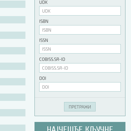
UDK
ISBN
ISSN
COBISS.SR-ID
DOI
НАЈЧЕШЋЕ КЉУЧНЕ