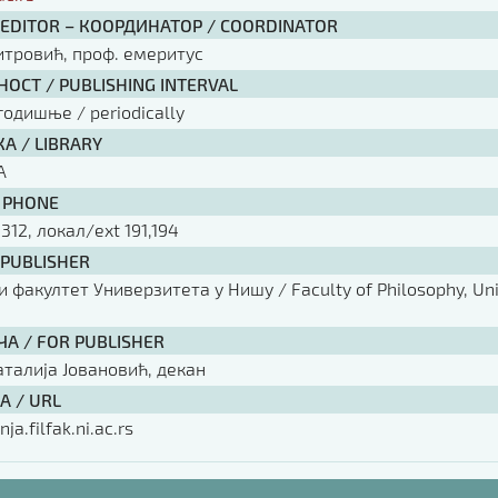
 EDITOR – КООРДИНАТОР / COORDINATOR
тровић, проф. емеритус
ОСТ / PUBLISHING INTERVAL
годишње / periodically
А / LIBRARY
А
 PHONE
 312, локал/ext 191,194
 PUBLISHER
факултет Универзитета у Нишу / Faculty of Philosophy, Univ
ЧА / FOR PUBLISHER
аталија Јовановић, декан
А / URL
nja.filfak.ni.ac.rs