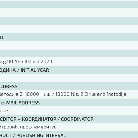
ID
.org/10.46630/bs.1.2020
ДИНА / INITIAL YEAR
ADDRESS
тодија 2, 18000 Ниш / 18000 Nis, 2 Cirila and Metodija
/ e-MAIL ADDRESS
ac.rs
 EDITOR – КООРДИНАТОР / COORDINATOR
тровић, проф. емеритус
ОСТ / PUBLISHING INTERVAL