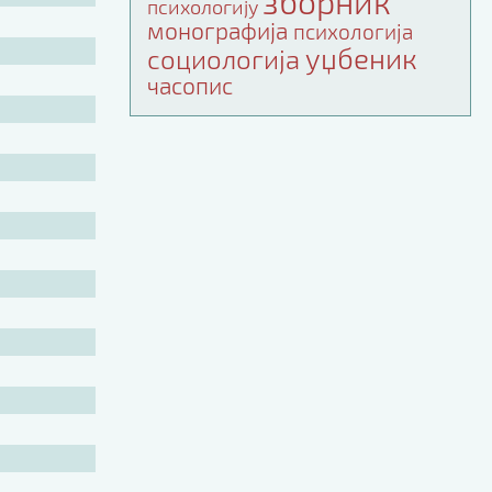
зборник
психологију
монографија
психологија
уџбеник
социологија
часопис