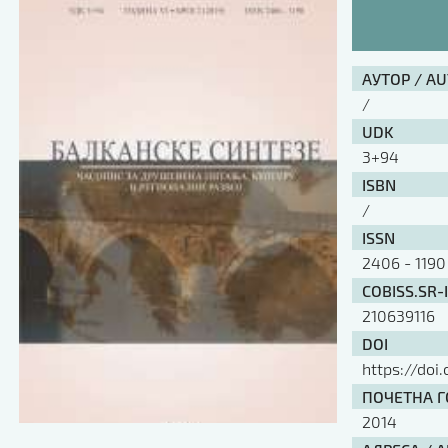
АУТОР / A
/
UDK
3+94
ISBN
/
ISSN
2406 - 1190
COBISS.SR-
210639116
DOI
https://doi
ПОЧЕТНА ГО
2014