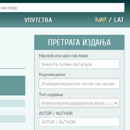
ЋИР
/
LAT
УПУТСТВА
ПРЕТРАГА ИЗДАЊА
Наслов или део наслова
Кључне речи
Тип издања
Кликните или додирните за избор
АУТОР / AUTHOR