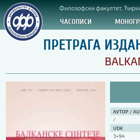
Филозофски факултет, Ћирил
ЧАСОПИСИ
МОНОГР
ПРЕТРАГА ИЗДА
BALKA
АУТОР / A
/
UDK
3+94