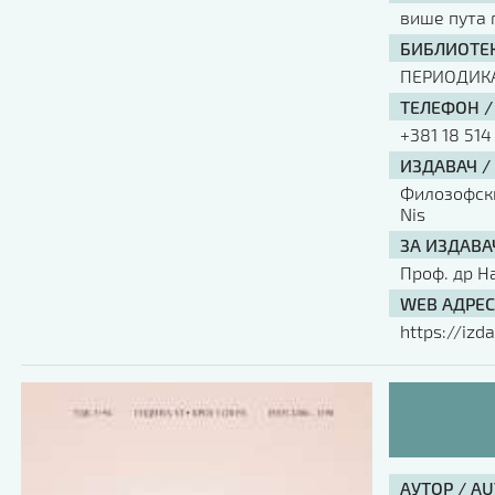
више пута 
БИБЛИОТЕК
ПЕРИОДИК
ТЕЛЕФОН /
+381 18 514
ИЗДАВАЧ /
Филозофски 
Nis
ЗА ИЗДАВА
Проф. др Н
WEB АДРЕС
https://izda
АУТОР / A