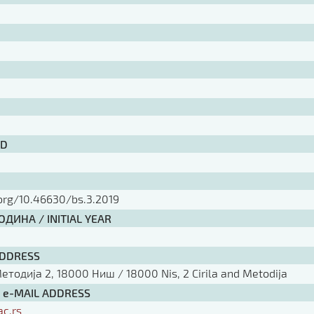
ID
.org/10.46630/bs.3.2019
ДИНА / INITIAL YEAR
ADDRESS
тодија 2, 18000 Ниш / 18000 Nis, 2 Cirila and Metodija
/ e-MAIL ADDRESS
ac.rs