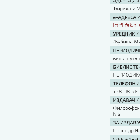
АДРЕСА / 
Ћирила и Ме
е-АДРЕСА 
ic@filfak.ni.
УРЕДНИК /
Љубиша Ми
ПЕРИОДИЧН
више пута 
БИБЛИОТЕК
ПЕРИОДИК
ТЕЛЕФОН /
+381 18 514
ИЗДАВАЧ /
Филозофски 
Nis
ЗА ИЗДАВА
Проф. др Н
WEB АДРЕС