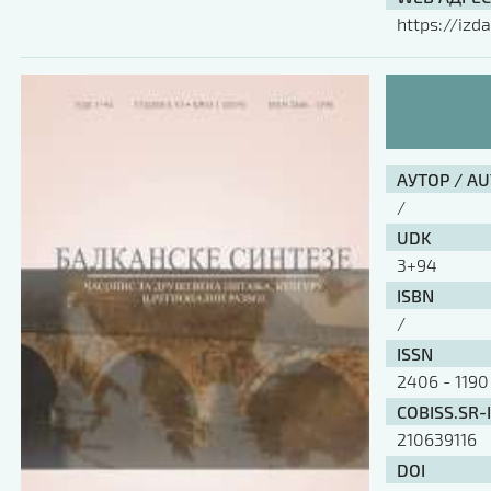
https://izda
АУТОР / A
/
UDK
3+94
ISBN
/
ISSN
2406 - 1190
COBISS.SR-
210639116
DOI