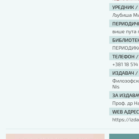
УРЕДНИК /
Љубиша Ми
ПЕРИОДИЧН
више пута 
БИБЛИОТЕК
ПЕРИОДИК
ТЕЛЕФОН /
+381 18 514
ИЗДАВАЧ /
Филозофски 
Nis
ЗА ИЗДАВА
Проф. др Н
WEB АДРЕС
https://izda