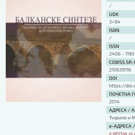
/
UDK
3+94
ISBN
/
ISSN
2406 - 1190
COBISS.SR-
210639116
DOI
https://doi
ПОЧЕТНА ГО
2014
АДРЕСА / 
Ћирила и Ме
е-АДРЕСА 
ic@filfak.ni.