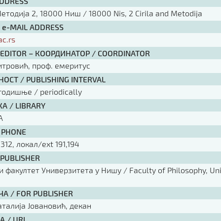
ADDRESS
тодија 2, 18000 Ниш / 18000 Nis, 2 Cirila and Metodija
/ e-MAIL ADDRESS
ac.rs
 EDITOR – КООРДИНАТОР / COORDINATOR
тровић, проф. емеритус
ОСТ / PUBLISHING INTERVAL
годишње / periodically
А / LIBRARY
А
 PHONE
 312, локал/ext 191,194
 PUBLISHER
факултет Универзитета у Нишу / Faculty of Philosophy, Univ
ЧА / FOR PUBLISHER
аталија Јовановић, декан
А / URL