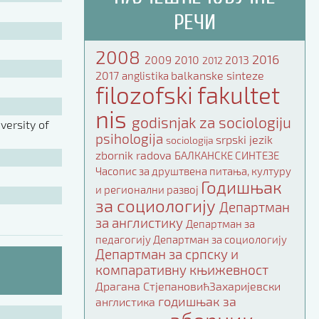
РЕЧИ
2008
2016
2009
2010
2013
2012
2017
balkanske sinteze
anglistika
filozofski fakultet
nis
godisnjak za sociologiju
ersity of
psihologija
srpski jezik
sociologija
zbornik radova
БАЛКАНСКЕ СИНТЕЗЕ
Часопис за друштвена питања, културу
Годишњак
и регионални развој
за социологију
Департман
за англистику
Департман за
педагогију
Департман за социологију
Департман за српску и
компаративну књижевност
Драгана СтјепановићЗахаријевски
годишњак за
англистика