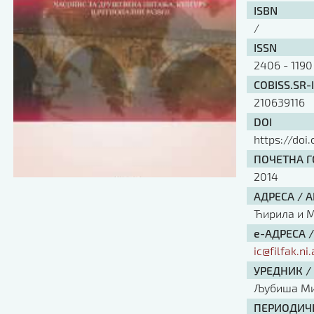
ISBN
/
ISSN
2406 - 1190
COBISS.SR-
210639116
DOI
https://doi
ПОЧЕТНА ГО
2014
АДРЕСА / 
Ћирила и Ме
е-АДРЕСА 
ic@filfak.ni.
УРЕДНИК /
Љубиша Ми
ПЕРИОДИЧН