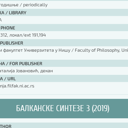
годишње / periodically
А / LIBRARY
А
 PHONE
 312, локал/ext 191,194
 PUBLISHER
факултет Универзитета у Нишу / Faculty of Philosophy, Univ
ЧА / FOR PUBLISHER
аталија Јовановић, декан
А / URL
nja.filfak.ni.ac.rs
БАЛКАНСКЕ СИНТЕЗЕ 3 (2019)
UTHOR