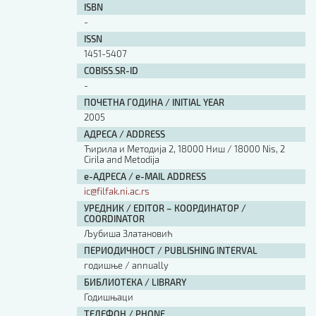
ISBN
-
ISSN
1451-5407
COBISS.SR-ID
-
ПОЧЕТНА ГОДИНА / INITIAL YEAR
2005
АДРЕСА / ADDRESS
Ћирила и Методија 2, 18000 Ниш / 18000 Nis, 2
Cirila and Metodija
е-АДРЕСА / e-MAIL ADDRESS
ic@filfak.ni.ac.rs
УРЕДНИК / EDITOR – КООРДИНАТОР /
COORDINATOR
Љубиша Златановић
ПЕРИОДИЧНОСТ / PUBLISHING INTERVAL
годишње / annually
БИБЛИОТЕКА / LIBRARY
Годишњаци
ТЕЛЕФОН / PHONE