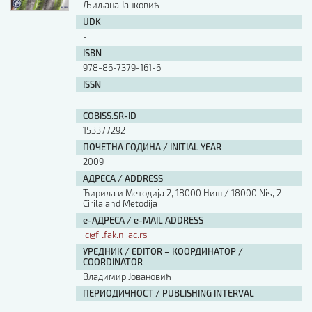
Љиљана Јанковић
UDK
-
ISBN
978-86-7379-161-6
ISSN
-
COBISS.SR-ID
153377292
ПОЧЕТНА ГОДИНА / INITIAL YEAR
2009
АДРЕСА / ADDRESS
Ћирила и Методија 2, 18000 Ниш / 18000 Nis, 2
Cirila and Metodija
е-АДРЕСА / e-MAIL ADDRESS
ic@filfak.ni.ac.rs
УРЕДНИК / EDITOR – КООРДИНАТОР /
COORDINATOR
Владимир Јовановић
ПЕРИОДИЧНОСТ / PUBLISHING INTERVAL
-