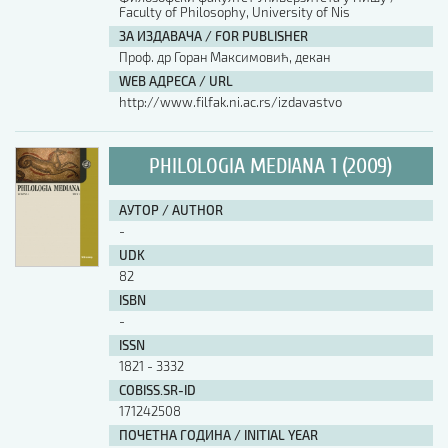
Faculty of Philosophy, University of Nis
ЗА ИЗДАВАЧА / FOR PUBLISHER
Проф. др Горан Максимовић, декан
WEB АДРЕСА / URL
http://www.filfak.ni.ac.rs/izdavastvo
PHILOLOGIA MEDIANA 1 (2009)
АУТОР / AUTHOR
-
UDK
82
ISBN
-
ISSN
1821 - 3332
COBISS.SR-ID
171242508
ПОЧЕТНА ГОДИНА / INITIAL YEAR