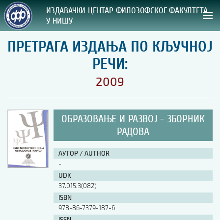
ИЗДАВАЧКИ ЦЕНТАР ФИЛОЗОФСКОГ ФАКУЛТЕТА
У НИШУ
ПРЕТРАГА ИЗДАЊА ПО КЉУЧНОЈ
СВА НАША ИЗДАЊА
РЕЧИ:
ВРСТА ИЗДАЊА:
2009
ГОДИНА ОБЈАВЉИВАЊА:
ОБРАЗОВАЊЕ И РАЗВОЈ - ЗБОРНИК
ПРЕГЛЕД
РАДОВА
УПУТСТВА
АУТОР / AUTHOR
-
УПУТСТВА
UDK
Правилник о издавачкој делатности
37.015.3(082)
Упутство ауторима
ISBN
Упутство уредницима
978-86-7379-187-6
Изјава о ауторству
Изјава о лектури
ISSN