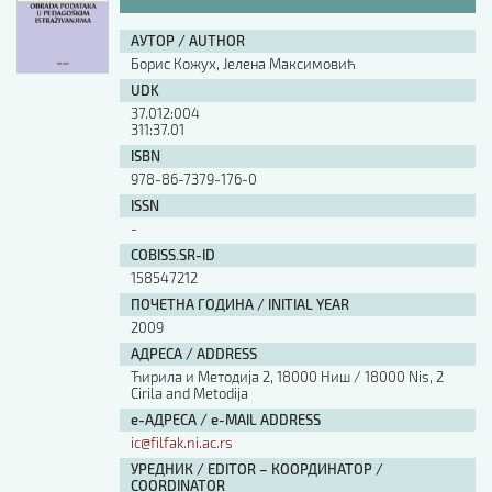
АУТОР / AUTHOR
Борис Кожух, Јелена Максимовић
UDK
37.012:004
311:37.01
ISBN
978-86-7379-176-0
ISSN
-
COBISS.SR-ID
158547212
ПОЧЕТНА ГОДИНА / INITIAL YEAR
2009
АДРЕСА / ADDRESS
Ћирила и Методија 2, 18000 Ниш / 18000 Nis, 2
Cirila and Metodija
е-АДРЕСА / e-MAIL ADDRESS
ic@filfak.ni.ac.rs
УРЕДНИК / EDITOR – КООРДИНАТОР /
COORDINATOR