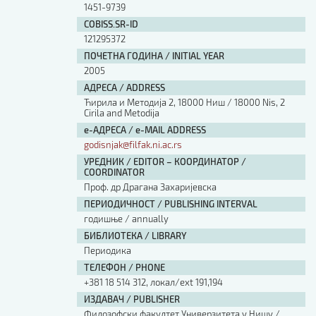
1451-9739
COBISS.SR-ID
121295372
ПОЧЕТНА ГОДИНА / INITIAL YEAR
2005
АДРЕСА / ADDRESS
Ћирила и Методија 2, 18000 Ниш / 18000 Nis, 2
Cirila and Metodija
е-АДРЕСА / e-MAIL ADDRESS
godisnjak@filfak.ni.ac.rs
УРЕДНИК / EDITOR – КООРДИНАТОР /
COORDINATOR
Проф. др Драгана Захаријевска
ПЕРИОДИЧНОСТ / PUBLISHING INTERVAL
годишње / annually
БИБЛИОТЕКА / LIBRARY
Периодика
ТЕЛЕФОН / PHONE
+381 18 514 312, локал/ext 191,194
ИЗДАВАЧ / PUBLISHER
Филозофски факултет Универзитета у Нишу /