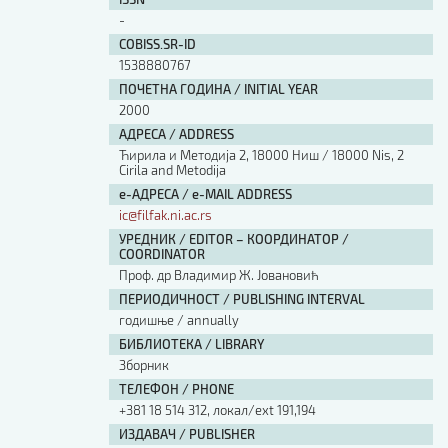
Изјава о коришћењу ауторског дела
-
Упутство за бирање лиценце
COBISS.SR-ID
Уговор са аутором
1538880767
Логотипи
ПОЧЕТНА ГОДИНА / INITIAL YEAR
Шаблон прве стране и импресума [B5, ћир]
2000
Шаблон прве стране и импресума [B5, лат]
АДРЕСА / ADDRESS
Шаблон прве стране и импресума [B5, енг]
Ћирила и Методија 2, 18000 Ниш / 18000 Nis, 2
Cirila and Metodija
Етички кодекс
е-АДРЕСА / e-MAIL ADDRESS
ic@filfak.ni.ac.rs
ПРЕТРАГА ИЗДАЊА
УРЕДНИК / EDITOR – КООРДИНАТОР /
COORDINATOR
Наслов или део наслова
Проф. др Владимир Ж. Јовановић
ПЕРИОДИЧНОСТ / PUBLISHING INTERVAL
годишње / annually
Кључне речи
БИБЛИОТЕКА / LIBRARY
Зборник
ТЕЛЕФОН / PHONE
+381 18 514 312, локал/ext 191,194
Тип издања
ИЗДАВАЧ / PUBLISHER