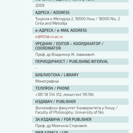
2009
АДРЕСА / ADDRESS
Ћирила и Методија 2, 18000 Ниш / 18000 Nis, 2
Cirila and Metodija
е-АДРЕСА / e-MAIL ADDRESS
ic@filfak.ni.ac.rs
УРЕДНИК / EDITOR – КООРДИНАТОР /
COORDINATOR
Проф. др Владимир Ж. Јовановић
ПЕРИОДИЧНОСТ / PUBLISHING INTERVAL
-
БИБЛИОТЕКА / LIBRARY
Монографија
ТЕЛЕФОН / PHONE
+381 18 514 312, локал/ext 191,194
ИЗДАВАЧ / PUBLISHER
Филозофски факултет Универзитета у Нишу /
Faculty of Philosophy, University of Nis
ЗА ИЗДАВАЧА / FOR PUBLISHER
Проф. др Момчило Стојковић
WEB АДРЕСА / URL