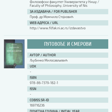
Филозофски факултет Универзитета у Нишу /
Faculty of Philosophy, University of Nis
АУТОР / AUTHOR
ЗА ИЗДАВАЧА / FOR PUBLISHER
Проф. др Момчило Стојковић
WEB АДРЕСА / URL
UDK
http://www.filfak.ni.ac.rs/izdavastvo
ISBN
ПУТОВОЂЕ И СМЕРОВИ
АУТОР / AUTHOR
ISSN
Љубинко Милосављевић
UDK
-
COBISS.SR-ID
ISBN
978-86-7379-182-1
ISSN
DOI
-
COBISS.SR-ID
169716236
ПОЧЕТНА ГОДИНА / INITIAL YEAR