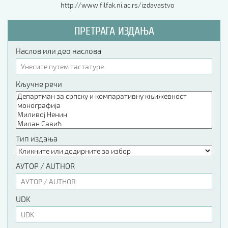
http://www.filfak.ni.ac.rs/izdavastvo
ПРЕТРАГА ИЗДАЊА
Наслов или део наслова
Кључне речи
Тип издања
АУТОР / AUTHOR
UDK