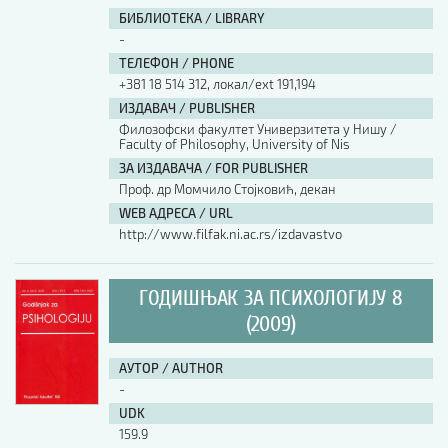
БИБЛИОТЕКА / LIBRARY
-
ТЕЛЕФОН / PHONE
+381 18 514 312, локал/ext 191,194
ИЗДАВАЧ / PUBLISHER
Филозофски факултет Универзитета у Нишу /
Faculty of Philosophy, University of Nis
ЗА ИЗДАВАЧА / FOR PUBLISHER
Проф. др Момчило Стојковић, декан
WEB АДРЕСА / URL
http://www.filfak.ni.ac.rs/izdavastvo
ГОДИШЊАК ЗА ПСИХОЛОГИЈУ 8
(2009)
АУТОР / AUTHOR
-
UDK
159.9