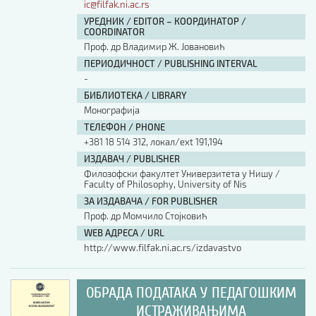
ic@filfak.ni.ac.rs
УРЕДНИК / EDITOR – КООРДИНАТОР /
COORDINATOR
Проф. др Владимир Ж. Јовановић
ПЕРИОДИЧНОСТ / PUBLISHING INTERVAL
-
БИБЛИОТЕКА / LIBRARY
Монографија
ТЕЛЕФОН / PHONE
+381 18 514 312, локал/ext 191,194
ИЗДАВАЧ / PUBLISHER
Филозофски факултет Универзитета у Нишу /
Faculty of Philosophy, University of Nis
ЗА ИЗДАВАЧА / FOR PUBLISHER
Проф. др Момчило Стојковић
WEB АДРЕСА / URL
http://www.filfak.ni.ac.rs/izdavastvo
ОБРАДА ПОДАТАКА У ПЕДАГОШКИМ
ИСТРАЖИВАЊИМА