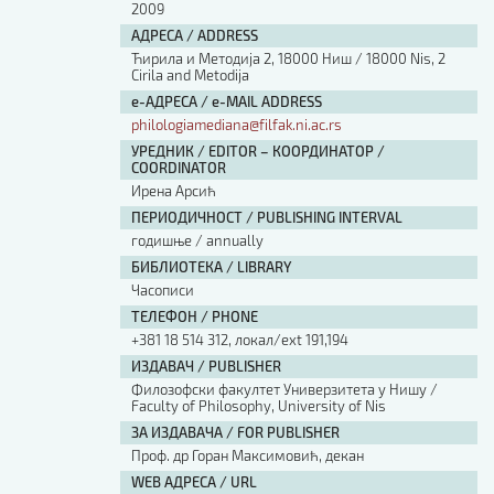
2009
АДРЕСА / ADDRESS
Ћирила и Методија 2, 18000 Ниш / 18000 Nis, 2
Cirila and Metodija
е-АДРЕСА / e-MAIL ADDRESS
philologiamediana@filfak.ni.ac.rs
УРЕДНИК / EDITOR – КООРДИНАТОР /
COORDINATOR
Ирена Арсић
ПЕРИОДИЧНОСТ / PUBLISHING INTERVAL
годишње / annually
БИБЛИОТЕКА / LIBRARY
Часописи
ТЕЛЕФОН / PHONE
+381 18 514 312, локал/ext 191,194
ИЗДАВАЧ / PUBLISHER
Филозофски факултет Универзитета у Нишу /
Faculty of Philosophy, University of Nis
ЗА ИЗДАВАЧА / FOR PUBLISHER
Проф. др Горан Максимовић, декан
WEB АДРЕСА / URL