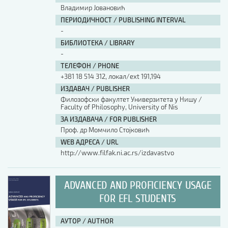
Владимир Јовановић
ПЕРИОДИЧНОСТ / PUBLISHING INTERVAL
-
БИБЛИОТЕКА / LIBRARY
-
ТЕЛЕФОН / PHONE
+381 18 514 312, локал/ext 191,194
ИЗДАВАЧ / PUBLISHER
Филозофски факултет Универзитета у Нишу /
Faculty of Philosophy, University of Nis
ЗА ИЗДАВАЧА / FOR PUBLISHER
Проф. др Момчило Стојковић
WEB АДРЕСА / URL
http://www.filfak.ni.ac.rs/izdavastvo
ADVANCED AND PROFICIENCY USAGE
FOR EFL STUDENTS
АУТОР / AUTHOR