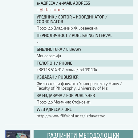
е-АДРЕСА / e-MAIL ADDRESS
ic@filfak.ni.ac.rs
УРЕДНИК / EDITOR – КООРДИНАТОР /
COORDINATOR
Проф. др Владимир Ж. Јовановић
ПЕРИОДИЧНОСТ / PUBLISHING INTERVAL
-
БИБЛИОТЕКА / LIBRARY
Монографија
ТЕЛЕФОН / PHONE
+381 18 514 312, локал/ext 191,194
ИЗДАВАЧ / PUBLISHER
Филозофски факултет Универзитета у Нишу /
Faculty of Philosophy, University of Nis
ЗА ИЗДАВАЧА / FOR PUBLISHER
Проф. др Момчило Стојковић
WEB АДРЕСА / URL
http://www.filfak.ni.ac.rs/izdavastvo
РАЗЛИЧИТИ МЕТОДОЛОШКИ