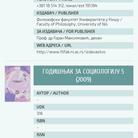
+381 18 514 312, локал/ext 191,194
ИЗДАВАЧ / PUBLISHER
Филозофски факултет Универзитета у Нишу /
Faculty of Philosophy, University of Nis
ЗА ИЗДАВАЧА / FOR PUBLISHER
Проф. др Горан Максимовић, декан
WEB АДРЕСА / URL
http://www.filfak.ni.ac.rs/izdavastvo
ГОДИШЊАК ЗА СОЦИОЛОГИЈУ 5
(2009)
АУТОР / AUTHOR
-
UDK
316
ISBN
-
ISSN