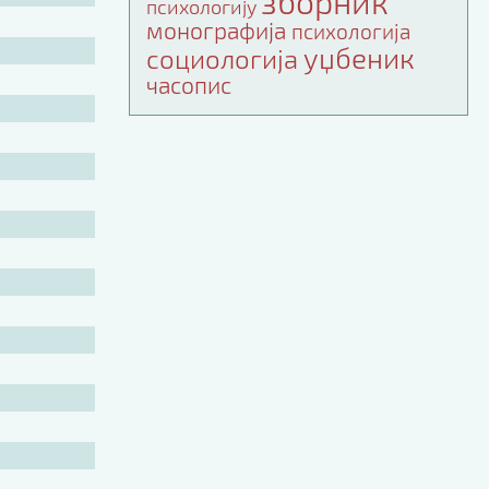
зборник
психологију
монографија
психологија
уџбеник
социологија
часопис