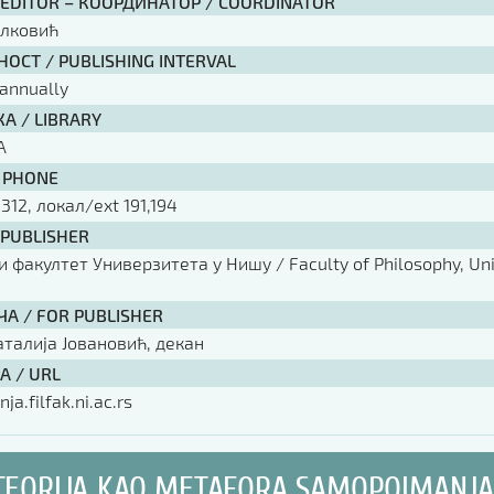
 EDITOR – КООРДИНАТОР / COORDINATOR
елковић
ОСТ / PUBLISHING INTERVAL
annually
А / LIBRARY
А
 PHONE
 312, локал/ext 191,194
 PUBLISHER
факултет Универзитета у Нишу / Faculty of Philosophy, Univ
ЧА / FOR PUBLISHER
аталија Јовановић, декан
А / URL
nja.filfak.ni.ac.rs
TEORIJA KAO METAFORA SAMOPOIMANJ