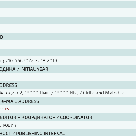
ID
.org/10.46630/gpsi.18.2019
ДИНА / INITIAL YEAR
ADDRESS
тодија 2, 18000 Ниш / 18000 Nis, 2 Cirila and Metodija
/ e-MAIL ADDRESS
ac.rs
 EDITOR – КООРДИНАТОР / COORDINATOR
елковић
ОСТ / PUBLISHING INTERVAL