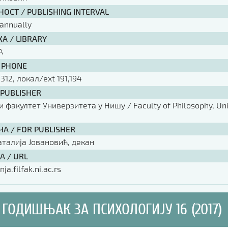
ОСТ / PUBLISHING INTERVAL
annually
А / LIBRARY
А
 PHONE
 312, локал/ext 191,194
 PUBLISHER
факултет Универзитета у Нишу / Faculty of Philosophy, Univ
ЧА / FOR PUBLISHER
аталија Јовановић, декан
А / URL
nja.filfak.ni.ac.rs
ГОДИШЊАК ЗА ПСИХОЛОГИЈУ 16 (2017)