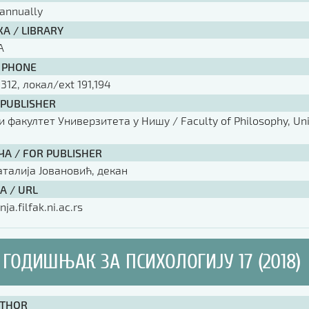
annually
А / LIBRARY
А
 PHONE
 312, локал/ext 191,194
 PUBLISHER
факултет Универзитета у Нишу / Faculty of Philosophy, Univ
ЧА / FOR PUBLISHER
аталија Јовановић, декан
А / URL
nja.filfak.ni.ac.rs
ГОДИШЊАК ЗА ПСИХОЛОГИЈУ 17 (2018)
UTHOR