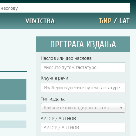
ЋИР
/
LAT
УПУТСТВА
ПРЕТРАГА ИЗДАЊА
Наслов или део наслова
Кључне речи
Тип издања
Кликните или додирните за избор
АУТОР / AUTHOR