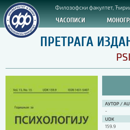
Филозофски факултет, Ћирил
ЧАСОПИСИ
МОНОГР
ПРЕТРАГА ИЗДА
PS
АУТОР / A
-
UDK
159.9