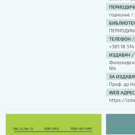
ПЕРИОДИЧН
годишње / 
БИБЛИОТЕК
ПЕРИОДИК
ТЕЛЕФОН /
+381 18 514
ИЗДАВАЧ /
Филозофски 
Nis
ЗА ИЗДАВА
Проф. др Н
WEB АДРЕС
https://izda