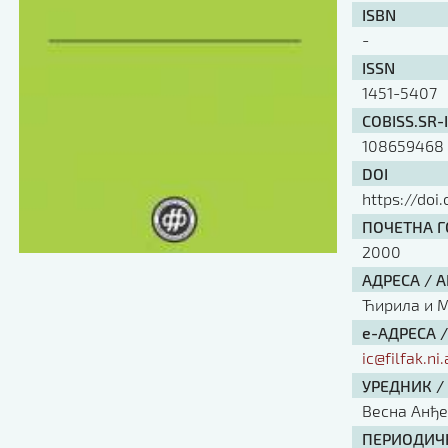
ISBN
-
ISSN
1451-5407
COBISS.SR-
108659468
DOI
https://doi
ПОЧЕТНА ГО
2000
АДРЕСА / 
Ћирила и Ме
е-АДРЕСА 
ic@filfak.ni.
УРЕДНИК /
Весна Анђ
ПЕРИОДИЧН