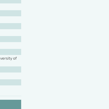
ersity of
A