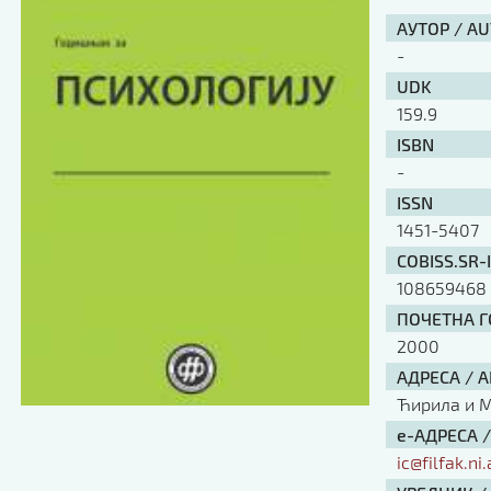
АУТОР / A
-
UDK
159.9
ISBN
-
ISSN
1451-5407
COBISS.SR-
108659468
ПОЧЕТНА ГО
2000
АДРЕСА / 
Ћирила и Ме
е-АДРЕСА 
ic@filfak.ni.