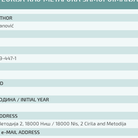
UTHOR
tanović
9-447-1
ID
ДИНА / INITIAL YEAR
ADDRESS
тодија 2, 18000 Ниш / 18000 Nis, 2 Cirila and Metodija
/ e-MAIL ADDRESS