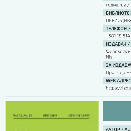
годишње / 
БИБЛИОТЕК
ПЕРИОДИК
ТЕЛЕФОН /
+381 18 514
ИЗДАВАЧ /
Филозофски 
Nis
ЗА ИЗДАВА
Проф. др Н
WEB АДРЕС
https://izda
АУТОР / A