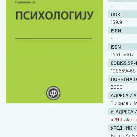
-
UDK
159.9
ISBN
-
ISSN
1451-5407
COBISS.SR-
108659468
ПОЧЕТНА ГО
2000
АДРЕСА / 
Ћирила и Ме
е-АДРЕСА 
ic@filfak.ni.
УРЕДНИК /
Весна Анђ