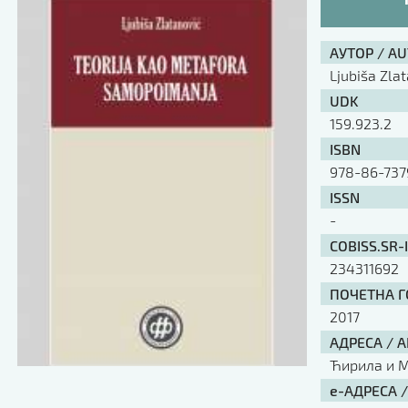
АУТОР / A
Ljubiša Zla
UDK
159.923.2
ISBN
978-86-737
ISSN
-
COBISS.SR-
234311692
ПОЧЕТНА ГО
2017
АДРЕСА / 
Ћирила и Ме
е-АДРЕСА 