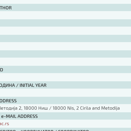
UTHOR
ID
ДИНА / INITIAL YEAR
ADDRESS
тодија 2, 18000 Ниш / 18000 Nis, 2 Cirila and Metodija
/ e-MAIL ADDRESS
ac.rs