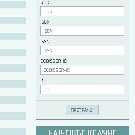
UDK
ISBN
ISSN
COBISS.SR-ID
DOI
НАЈЧЕШЋЕ КЉУЧНЕ