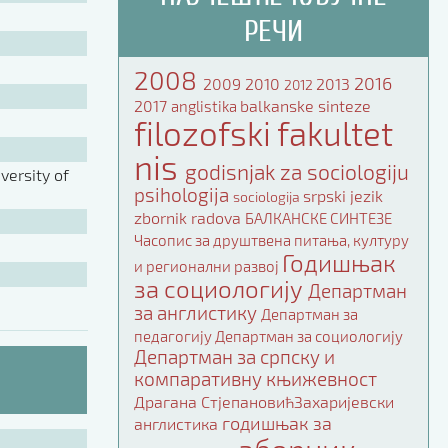
РЕЧИ
2008
2016
2009
2010
2013
2012
2017
balkanske sinteze
anglistika
filozofski fakultet
nis
godisnjak za sociologiju
ersity of
psihologija
srpski jezik
sociologija
zbornik radova
БАЛКАНСКЕ СИНТЕЗЕ
Часопис за друштвена питања, културу
Годишњак
и регионални развој
за социологију
Департман
за англистику
Департман за
педагогију
Департман за социологију
Департман за српску и
компаративну књижевност
Драгана СтјепановићЗахаријевски
годишњак за
англистика