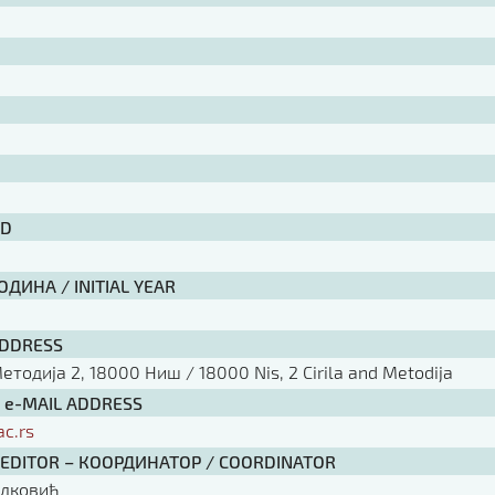
ID
ДИНА / INITIAL YEAR
ADDRESS
тодија 2, 18000 Ниш / 18000 Nis, 2 Cirila and Metodija
/ e-MAIL ADDRESS
ac.rs
 EDITOR – КООРДИНАТОР / COORDINATOR
елковић