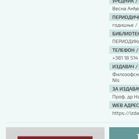
УРЕДНИК /
Весна Анђ
ПЕРИОДИЧН
годишње / 
БИБЛИОТЕК
ПЕРИОДИК
ТЕЛЕФОН /
+381 18 514
ИЗДАВАЧ /
Филозофски 
Nis
ЗА ИЗДАВА
Проф. др Н
WEB АДРЕС
https://izda