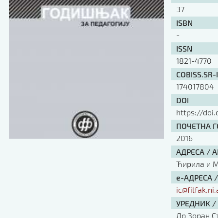
37
ISBN
-
ISSN
1821-4770
COBISS.SR-
174017804
DOI
https://doi
ПОЧЕТНА ГО
2016
АДРЕСА / 
Ћирила и Ме
е-АДРЕСА 
ic@filfak.ni.
УРЕДНИК /
Др Зоран С