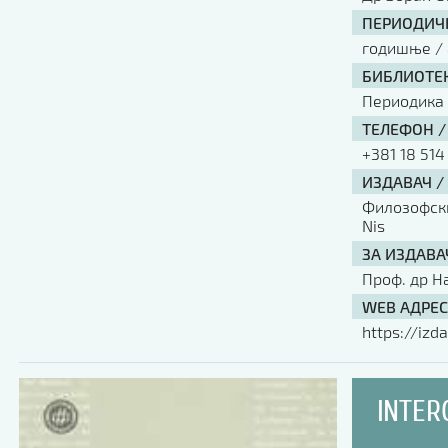
ПЕРИОДИЧН
годишње / 
БИБЛИОТЕК
Периодика
ТЕЛЕФОН /
+381 18 514
ИЗДАВАЧ /
Филозофски 
Nis
ЗА ИЗДАВА
Проф. др Н
WEB АДРЕС
https://izda
INTER