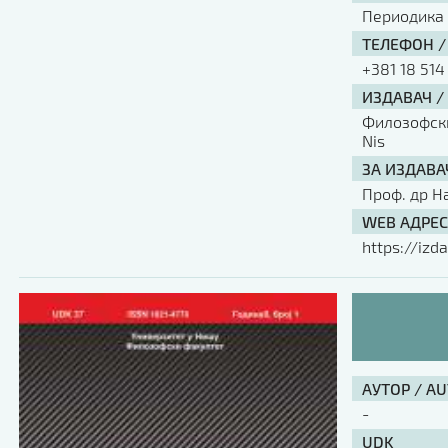
Периодика
ТЕЛЕФОН /
+381 18 514
ИЗДАВАЧ /
Филозофски 
Nis
ЗА ИЗДАВА
Проф. др Н
WEB АДРЕС
https://izda
АУТОР / A
-
UDK