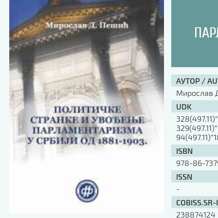
ПАР
АУТОР / A
Мирослав 
UDK
328(497.11)
329(497.11)
94(497.11)”
ISBN
978-86-737
ISSN
-
COBISS.SR-
238874124