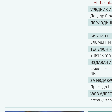
ic@filfak.ni.
УРЕДНИК /
Доц. др Го
ПЕРИОДИЧН
-
БИБЛИОТЕК
ЕЛЕМЕНТИ
ТЕЛЕФОН /
+381 18 514
ИЗДАВАЧ /
Филозофски 
Nis
ЗА ИЗДАВА
Проф. др Н
WEB АДРЕС
https://izda