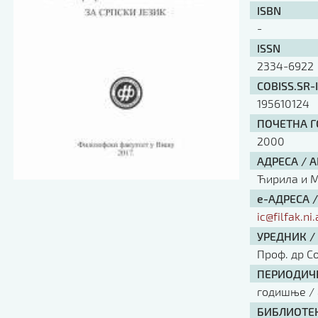
ISBN
-
ISSN
2334-6922
COBISS.SR-
195610124
ПОЧЕТНА ГО
2000
АДРЕСА / 
Ћирила и Ме
е-АДРЕСА 
ic@filfak.ni.
УРЕДНИК /
Проф. др С
ПЕРИОДИЧН
годишње / 
БИБЛИОТЕК