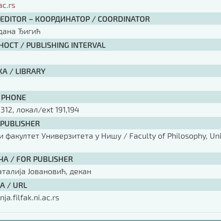
ac.rs
 EDITOR – КООРДИНАТОР / COORDINATOR
рдана Ђигић
ОСТ / PUBLISHING INTERVAL
А / LIBRARY
 PHONE
 312, локал/ext 191,194
 PUBLISHER
факултет Универзитета у Нишу / Faculty of Philosophy, Univ
ЧА / FOR PUBLISHER
аталија Јовановић, декан
А / URL
nja.filfak.ni.ac.rs