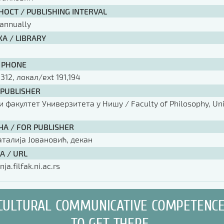
ОСТ / PUBLISHING INTERVAL
annually
А / LIBRARY
 PHONE
 312, локал/ext 191,194
 PUBLISHER
факултет Универзитета у Нишу / Faculty of Philosophy, Univ
ЧА / FOR PUBLISHER
аталија Јовановић, декан
А / URL
nja.filfak.ni.ac.rs
CULTURAL COMMUNICATIVE COMPETENC
TO GET THERE