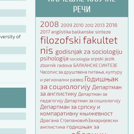
РЕЧИ
2008
2016
2009
2010
2013
2012
2017
balkanske sinteze
anglistika
ersity of
filozofski fakultet
nis
godisnjak za sociologiju
psihologija
srpski jezik
sociologija
zbornik radova
БАЛКАНСКЕ СИНТЕЗЕ
Часопис за друштвена питања, културу
Годишњак
и регионални развој
за социологију
Департман
за англистику
Департман за
педагогију
Департман за социологију
Департман за српску и
компаративну књижевност
Драгана СтјепановићЗахаријевски
годишњак за
англистика