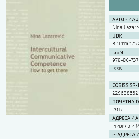
АУТОР / A
Nina Lazare
UDK
8 11.111(075.
ISBN
978-86-737
ISSN
-
COBISS.SR-
229688332
ПОЧЕТНА ГО
2017
АДРЕСА / 
Ћирила и Ме
е-АДРЕСА 