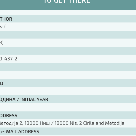
UTHOR
vić
8)
9-437-2
ID
ДИНА / INITIAL YEAR
ADDRESS
тодија 2, 18000 Ниш / 18000 Nis, 2 Cirila and Metodija
/ e-MAIL ADDRESS