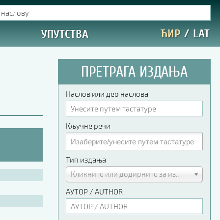
ЋИР
/
LAT
УПУТСТВА
ПРЕТРАГА ИЗДАЊА
Наслов или део наслова
Кључне речи
Тип издања
Кликните или додирните за избор
АУТОР / AUTHOR