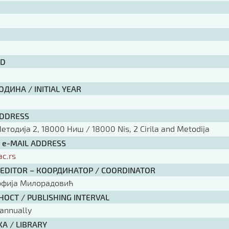
ID
ДИНА / INITIAL YEAR
ADDRESS
тодија 2, 18000 Ниш / 18000 Nis, 2 Cirila and Metodija
/ e-MAIL ADDRESS
ac.rs
 EDITOR – КООРДИНАТОР / COORDINATOR
офија Милорадовић
ОСТ / PUBLISHING INTERVAL
annually
А / LIBRARY