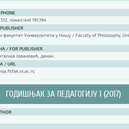
 PHONE
 312, локал/ext 191,194
 PUBLISHER
факултет Универзитета у Нишу / Faculty of Philosophy, Univ
ЧА / FOR PUBLISHER
аталија Јовановић, декан
А / URL
nja.filfak.ni.ac.rs
ГОДИШЊАК ЗА ПЕДАГОГИЈУ 1 (2017)
UTHOR