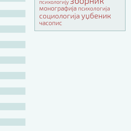
зборник
психологију
монографија
психологија
уџбеник
социологија
часопис