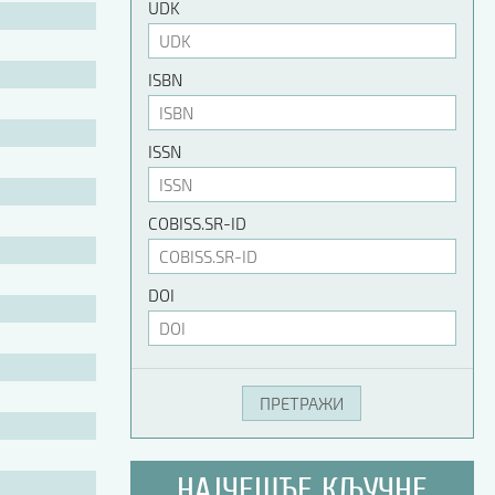
UDK
ISBN
ISSN
COBISS.SR-ID
DOI
НАЈЧЕШЋЕ КЉУЧНЕ