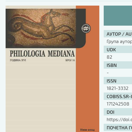
АУТОР / A
Група ауто
UDK
82
ISBN
-
ISSN
1821-3332
COBISS.SR-
171242508
DOI
https://doi
ПОЧЕТНА ГО