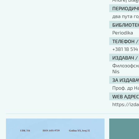
ПЕРИОДИЧН
два пута г
БИБЛИОТЕК
Periodika
ТЕЛЕФОН /
+381 18 514
ИЗДАВАЧ /
Филозофски 
Nis
ЗА ИЗДАВА
Проф. др Н
WEB АДРЕС
https://izda