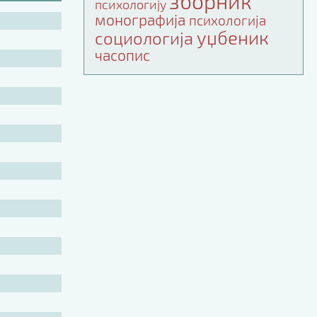
зборник
психологију
монографија
психологија
уџбеник
социологија
часопис