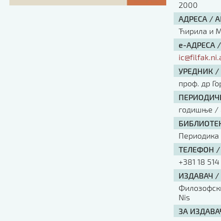
2000
АДРЕСА / 
Ћирила и Ме
е-АДРЕСА 
ic@filfak.ni.
УРЕДНИК /
проф. др Г
ПЕРИОДИЧН
годишње / 
БИБЛИОТЕК
Периодика
ТЕЛЕФОН /
+381 18 514
ИЗДАВАЧ /
Филозофски 
Nis
ЗА ИЗДАВА