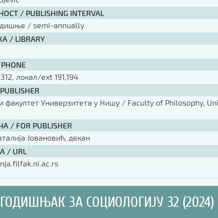
ОСТ / PUBLISHING INTERVAL
одишње / semi-annually
А / LIBRARY
 PHONE
 312, локал/ext 191,194
 PUBLISHER
факултет Универзитета у Нишу / Faculty of Philosophy, Univ
ЧА / FOR PUBLISHER
аталија Јовановић, декан
А / URL
nja.filfak.ni.ac.rs
ГОДИШЊАК ЗА СОЦИОЛОГИЈУ 32 (2024)