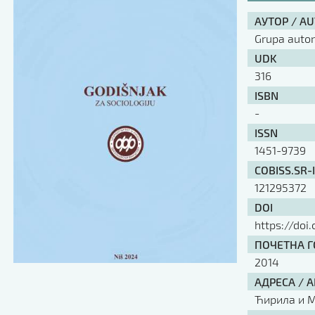
АУТОР / A
Grupa auto
UDK
316
ISBN
-
ISSN
1451-9739
COBISS.SR-
121295372
DOI
https://doi
ПОЧЕТНА ГО
2014
АДРЕСА / 
Ћирила и Ме