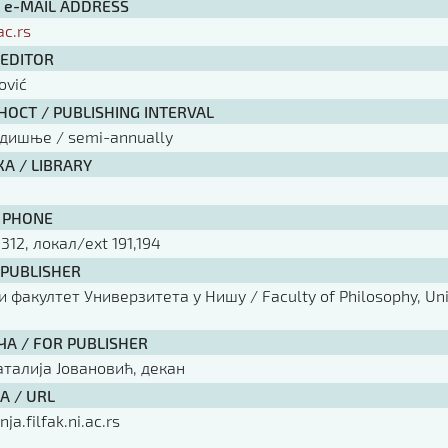
/ e-MAIL ADDRESS
ac.rs
 EDITOR
ović
ОСТ / PUBLISHING INTERVAL
одишње / semi-annually
А / LIBRARY
 PHONE
 312, локал/ext 191,194
 PUBLISHER
факултет Универзитета у Нишу / Faculty of Philosophy, Univ
ЧА / FOR PUBLISHER
аталија Јовановић, декан
А / URL
nja.filfak.ni.ac.rs