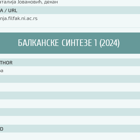
аталија Јовановић, декан
А / URL
nja.filfak.ni.ac.rs
БАЛКАНСКЕ СИНТЕЗЕ 1 (2024)
UTHOR
ра
ID