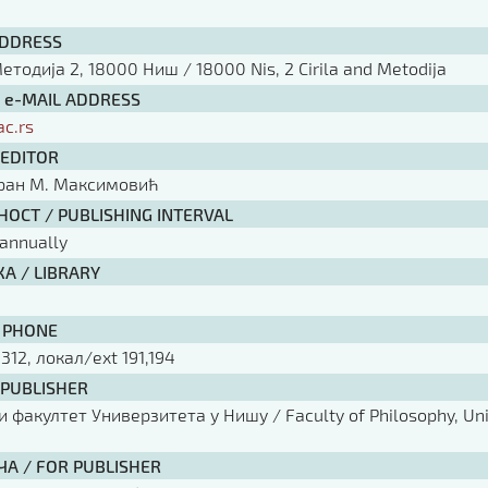
ADDRESS
тодија 2, 18000 Ниш / 18000 Nis, 2 Cirila and Metodija
/ e-MAIL ADDRESS
ac.rs
 EDITOR
оран М. Максимовић
ОСТ / PUBLISHING INTERVAL
annually
А / LIBRARY
 PHONE
 312, локал/ext 191,194
 PUBLISHER
факултет Универзитета у Нишу / Faculty of Philosophy, Univ
ЧА / FOR PUBLISHER