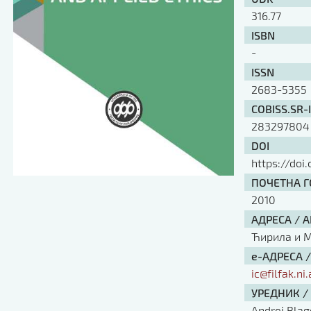
316.77
ISBN
-
ISSN
2683-5355
COBISS.SR-
283297804
DOI
https://doi
ПОЧЕТНА ГО
2010
АДРЕСА / 
Ћирила и Ме
е-АДРЕСА 
ic@filfak.ni.
УРЕДНИК /
Andrej Blag