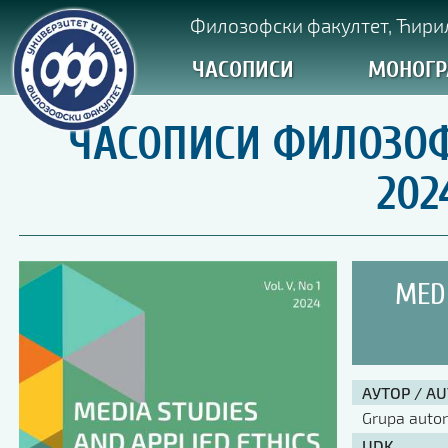
Филозофски факултет, Ћирил
ЧАСОПИСИ
МОНОГР
ЧАСОПИСИ ФИЛОЗОФ
202
MEDI
АУТОР / A
Grupa auto
UDK