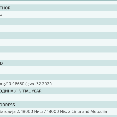
UTHOR
ra
ID
.org/10.46630/gsoc.32.2024
ДИНА / INITIAL YEAR
ADDRESS
тодија 2, 18000 Ниш / 18000 Nis, 2 Cirila and Metodija