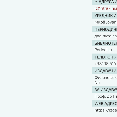
е-АДРЕСА 
ic@filfak.ni.
УРЕДНИК /
Miloš Jovan
ПЕРИОДИЧН
два пута г
БИБЛИОТЕК
Periodika
ТЕЛЕФОН /
+381 18 514
ИЗДАВАЧ /
Филозофски 
Nis
ЗА ИЗДАВА
Проф. др Н
WEB АДРЕС
https://izda