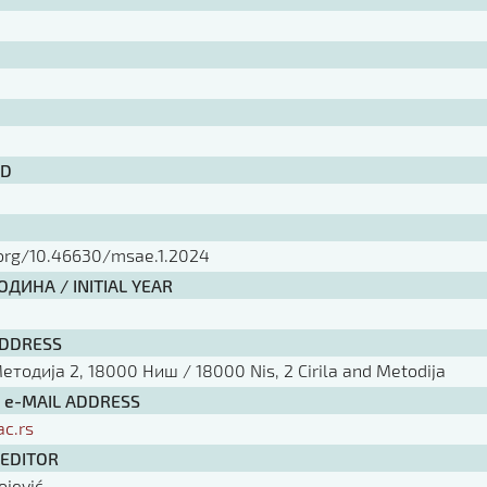
ID
.org/10.46630/msae.1.2024
ДИНА / INITIAL YEAR
ADDRESS
тодија 2, 18000 Ниш / 18000 Nis, 2 Cirila and Metodija
/ e-MAIL ADDRESS
ac.rs
 EDITOR
ojević