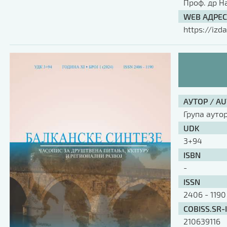
Проф. др Н
WEB АДРЕС
https://izda
АУТОР / A
Група ауто
UDK
3+94
ISBN
-
ISSN
2406 - 1190
COBISS.SR-
210639116