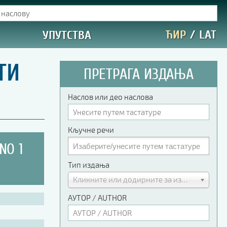
ЋИР
/
LAT
УПУТСТВА
ТИ
ПРЕТРАГА ИЗДАЊА
Наслов или део наслова
Кључне речи
NO 1
Тип издања
Кликните или додирните за избор
АУТОР / AUTHOR