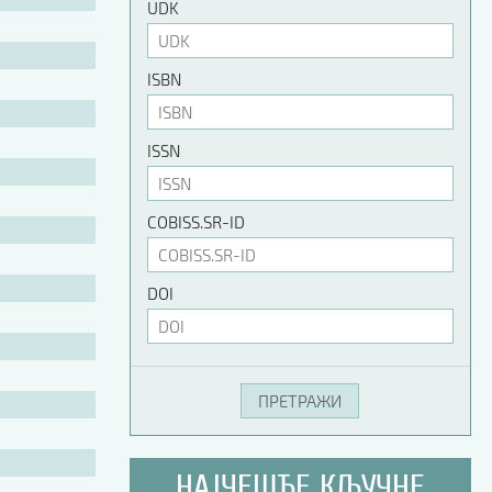
UDK
ISBN
ISSN
COBISS.SR-ID
DOI
НАЈЧЕШЋЕ КЉУЧНЕ