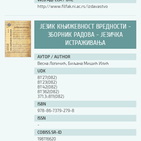
http://www.filfak.ni.ac.rs/izdavastvo
ЈЕЗИК КЊИЖЕВНОСТ ВРЕДНОСТИ -
ЗБОРНИК РАДОВА - ЈЕЗИЧКА
ИСТРАЖИВАЊА
АУТОР / AUTHOR
Весна Лопичић, Биљана Мишић Илић
UDK
81'27(082)
81'23(082)
81'42(082)
81'362(082)
371.3::811(082)
ISBN
978-86-7379-279-8
ISSN
-
COBISS.SR-ID
198116620