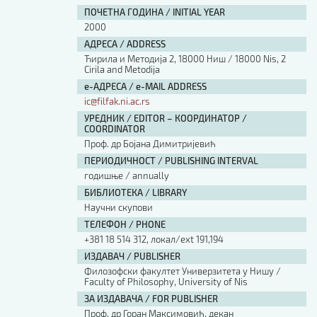
ПОЧЕТНА ГОДИНА / INITIAL YEAR
2000
АДРЕСА / ADDRESS
Ћирила и Методија 2, 18000 Ниш / 18000 Nis, 2
Cirila and Metodija
е-АДРЕСА / e-MAIL ADDRESS
ic@filfak.ni.ac.rs
УРЕДНИК / EDITOR – КООРДИНАТОР /
COORDINATOR
Проф. др Бојана Димитријевић
ПЕРИОДИЧНОСТ / PUBLISHING INTERVAL
годишње / annually
БИБЛИОТЕКА / LIBRARY
Научни скупови
ТЕЛЕФОН / PHONE
+381 18 514 312, локал/ext 191,194
ИЗДАВАЧ / PUBLISHER
Филозофски факултет Универзитета у Нишу /
Faculty of Philosophy, University of Nis
ЗА ИЗДАВАЧА / FOR PUBLISHER
Проф. др Горан Максимовић, декан