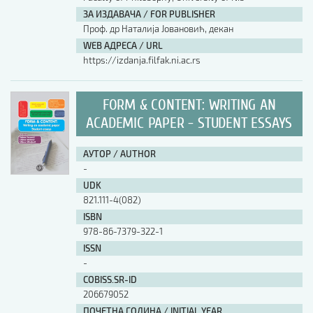
ЗА ИЗДАВАЧА / FOR PUBLISHER
Проф. др Наталија Јовановић, декан
WEB АДРЕСА / URL
https://izdanja.filfak.ni.ac.rs
FORM & CONTENT: WRITING AN
ACADEMIC PAPER - STUDENT ESSAYS
АУТОР / AUTHOR
-
UDK
821.111-4(082)
ISBN
978-86-7379-322-1
ISSN
-
COBISS.SR-ID
206679052
ПОЧЕТНА ГОДИНА / INITIAL YEAR