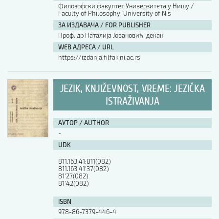
Филозофски факултет Универзитета у Нишу /
Faculty of Philosophy, University of Nis
ЗА ИЗДАВАЧА / FOR PUBLISHER
Проф. др Наталија Јовановић, декан
WEB АДРЕСА / URL
https://izdanja.filfak.ni.ac.rs
JEZIK, KNJIŽEVNOST, VREME: JEZIČKA
ISTRAŽIVANJA
АУТОР / AUTHOR
-
UDK
811.163.41:811(082)

811.163.41'37(082)

81'27(082)

81'42(082)
ISBN
978-86-7379-446-4