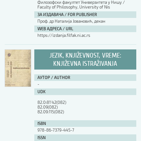
Филозофски факултет Универзитета у Нишу /
Faculty of Philosophy, University of Nis
АУТОР / AUTHOR
ЗА ИЗДАВАЧА / FOR PUBLISHER
Проф. др Наталија Јовановић, декан
WEB АДРЕСА / URL
UDK
https://izdanja.filfak.ni.ac.rs
ISBN
JEZIK, KNJIŽEVNOST, VREME:
KNJIŽEVNA ISTRAŽIVANJA
ISSN
АУТОР / AUTHOR
-
UDK
COBISS.SR-ID
82.0:81'42(082)

82.09(082)

82.09:115(082)
DOI
ISBN
978-86-7379-445-7
ISSN