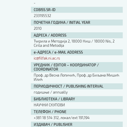
-
COBISS.SR-ID
233195532
ПОЧЕТНА ГОДИНА / INITIAL YEAR
2010
АДРЕСА / ADDRESS
Ћирила и Методија 2, 18000 Ниш / 18000 Nis, 2
Cirila and Metodija
е-АДРЕСА / e-MAIL ADDRESS
ic@filfak.ni.ac.rs
УРЕДНИК / EDITOR – КООРДИНАТОР /
COORDINATOR
Проф. др Весна Лопичић, Проф. др Биљана Мишић
Илић
ПЕРИОДИЧНОСТ / PUBLISHING INTERVAL
годишње / annually
БИБЛИОТЕКА / LIBRARY
НАУЧНИ СКУПОВИ
ТЕЛЕФОН / PHONE
+381 18 514 312, локал/ext 191,194
ИЗДАВАЧ / PUBLISHER