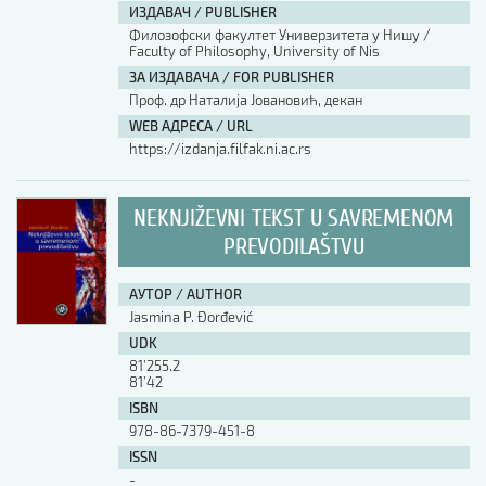
ИЗДАВАЧ / PUBLISHER
Филозофски факултет Универзитета у Нишу /
Faculty of Philosophy, University of Nis
ЗА ИЗДАВАЧА / FOR PUBLISHER
Проф. др Наталија Јовановић, декан
WEB АДРЕСА / URL
https://izdanja.filfak.ni.ac.rs
NEKNJIŽEVNI TEKST U SAVREMENOM
PREVODILAŠTVU
АУТОР / AUTHOR
Jasmina P. Đorđević
UDK
81’255.2
81’42
ISBN
978-86-7379-451-8
ISSN
-