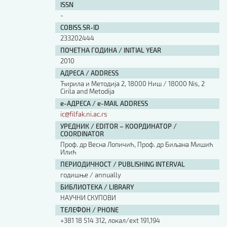
ISSN
-
COBISS.SR-ID
233202444
ПОЧЕТНА ГОДИНА / INITIAL YEAR
2010
АДРЕСА / ADDRESS
Ћирила и Методија 2, 18000 Ниш / 18000 Nis, 2
Cirila and Metodija
е-АДРЕСА / e-MAIL ADDRESS
ic@filfak.ni.ac.rs
УРЕДНИК / EDITOR – КООРДИНАТОР /
COORDINATOR
Проф. др Весна Лопичић, Проф. др Биљана Мишић
Илић
ПЕРИОДИЧНОСТ / PUBLISHING INTERVAL
годишње / annually
БИБЛИОТЕКА / LIBRARY
НАУЧНИ СКУПОВИ
ТЕЛЕФОН / PHONE
+381 18 514 312, локал/ext 191,194