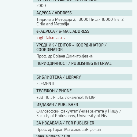
2000
АДРЕСА / ADDRESS
Ћирила и Методија 2, 18000 Ниш / 18000 Nis, 2
Cirila and Metodija
е-АДРЕСА / e-MAIL ADDRESS
ic@filfak.ni.ac.rs
УРЕДНИК / EDITOR – КООРДИНАТОР /
COORDINATOR
Проф. др Бојана Димитријевић
ПЕРИОДИЧНОСТ / PUBLISHING INTERVAL
-
БИБЛИОТЕКА / LIBRARY
ЕLEMENTI
ТЕЛЕФОН / PHONE
+381 18 514 312, локал/ext 191,194
ИЗДАВАЧ / PUBLISHER
Филозофски факултет Универзитета у Нишу /
Faculty of Philosophy, University of Nis
ЗА ИЗДАВАЧА / FOR PUBLISHER
Проф. др Горан Максимовић, декан
WEB АДРЕСА / URL