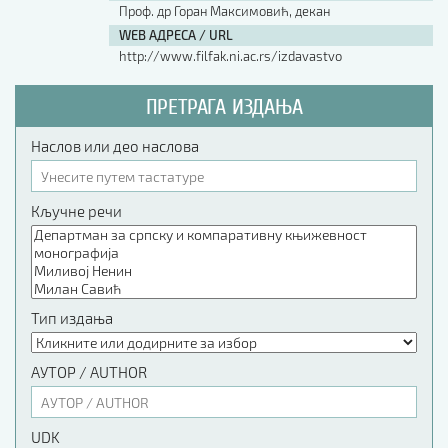
Проф. др Горан Максимовић, декан
WEB АДРЕСА / URL
http://www.filfak.ni.ac.rs/izdavastvo
ПРЕТРАГА ИЗДАЊА
Наслов или део наслова
Кључне речи
Тип издања
АУТОР / AUTHOR
UDK