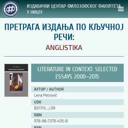
ИЗДАВАЧКИ ЦЕНТАР ФИЛОЗОФСКОГ ФАКУЛТЕТА
У НИШУ
ПРЕТРАГА ИЗДАЊА ПО КЉУЧНОЈ
СВА НАША ИЗДАЊА
РЕЧИ:
ВРСТА ИЗДАЊА:
ANGLISTIKA
ГОДИНА ОБЈАВЉИВАЊА:
LITERATURE IN CONTEXT: SELECTED
ПРЕГЛЕД
ESSAYS 2000‒2015
УПУТСТВА
АУТОР / AUTHOR
Lena Petrović
УПУТСТВА
UDK
Правилник о издавачкој делатности
821.111(...).09
Упутство ауторима
ISBN
Упутство уредницима
978-86-7379-435-8
Изјава о ауторству
Изјава о лектури
ISSN