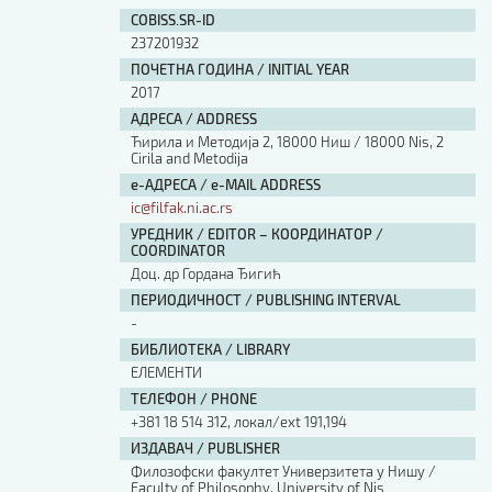
COBISS.SR-ID
237201932
ПОЧЕТНА ГОДИНА / INITIAL YEAR
2017
АДРЕСА / ADDRESS
Ћирила и Методија 2, 18000 Ниш / 18000 Nis, 2
Cirila and Metodija
е-АДРЕСА / e-MAIL ADDRESS
ic@filfak.ni.ac.rs
УРЕДНИК / EDITOR – КООРДИНАТОР /
COORDINATOR
Доц. др Гордана Ђигић
ПЕРИОДИЧНОСТ / PUBLISHING INTERVAL
-
БИБЛИОТЕКА / LIBRARY
ЕЛЕМЕНТИ
ТЕЛЕФОН / PHONE
+381 18 514 312, локал/ext 191,194
ИЗДАВАЧ / PUBLISHER
Филозофски факултет Универзитета у Нишу /
Faculty of Philosophy, University of Nis