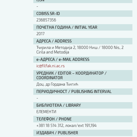
Изјава о коришћењу ауторског дела
-
Упутство за бирање лиценце
COBISS.SR-ID
Уговор са аутором
236857356
Логотипи
ПОЧЕТНА ГОДИНА / INITIAL YEAR
Шаблон прве стране и импресума [B5, ћир]
2017
Шаблон прве стране и импресума [B5, лат]
АДРЕСА / ADDRESS
Шаблон прве стране и импресума [B5, енг]
Ћирила и Методија 2, 18000 Ниш / 18000 Nis, 2
Cirila and Metodija
Етички кодекс
е-АДРЕСА / e-MAIL ADDRESS
ic@filfak.ni.ac.rs
ПРЕТРАГА ИЗДАЊА
УРЕДНИК / EDITOR – КООРДИНАТОР /
COORDINATOR
Наслов или део наслова
Доц. др Гордана Ђигић
ПЕРИОДИЧНОСТ / PUBLISHING INTERVAL
-
Кључне речи
БИБЛИОТЕКА / LIBRARY
ЕЛЕМЕНТИ
ТЕЛЕФОН / PHONE
+381 18 514 312, локал/ext 191,194
Тип издања
ИЗДАВАЧ / PUBLISHER