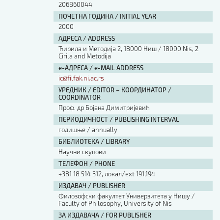
206860044
ПОЧЕТНА ГОДИНА / INITIAL YEAR
2000
АДРЕСА / ADDRESS
Ћирила и Методија 2, 18000 Ниш / 18000 Nis, 2
Cirila and Metodija
е-АДРЕСА / e-MAIL ADDRESS
ic@filfak.ni.ac.rs
УРЕДНИК / EDITOR – КООРДИНАТОР /
COORDINATOR
Проф. др Бојана Димитријевић
ПЕРИОДИЧНОСТ / PUBLISHING INTERVAL
годишње / annually
БИБЛИОТЕКА / LIBRARY
Научни скупови
ТЕЛЕФОН / PHONE
+381 18 514 312, локал/ext 191,194
ИЗДАВАЧ / PUBLISHER
Филозофски факултет Универзитета у Нишу /
Faculty of Philosophy, University of Nis
ЗА ИЗДАВАЧА / FOR PUBLISHER