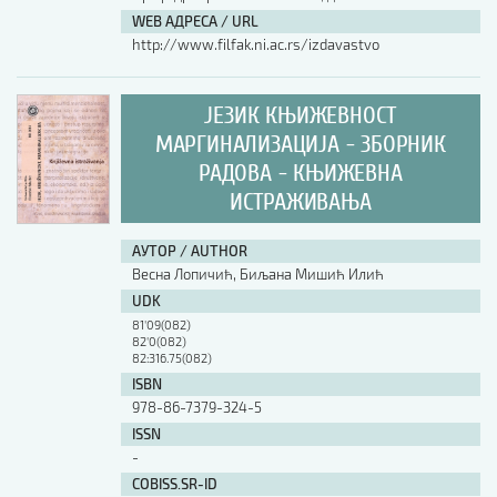
WEB АДРЕСА / URL
http://www.filfak.ni.ac.rs/izdavastvo
ЈЕЗИК КЊИЖЕВНОСТ
МАРГИНАЛИЗАЦИЈА - ЗБОРНИК
РАДОВА - КЊИЖЕВНА
ИСТРАЖИВАЊА
АУТОР / AUTHOR
Весна Лопичић, Биљана Мишић Илић
UDK
81'09(082)
82'0(082)
82:316.75(082)
ISBN
978-86-7379-324-5
ISSN
-
COBISS.SR-ID