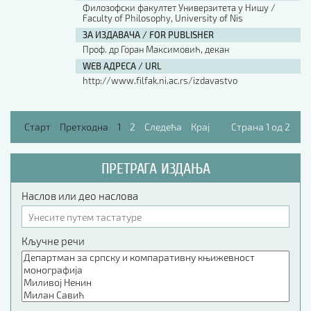
Филозофски факултет Универзитета у Нишу /
Faculty of Philosophy, University of Nis
ЗА ИЗДАВАЧА / FOR PUBLISHER
Проф. др Горан Максимовић, декан
WEB АДРЕСА / URL
http://www.filfak.ni.ac.rs/izdavastvo
Старт
Претходна
1
2
Следећа
Крај
Страна 1 од 2
ПРЕТРАГА ИЗДАЊА
Наслов или део наслова
Кључне речи