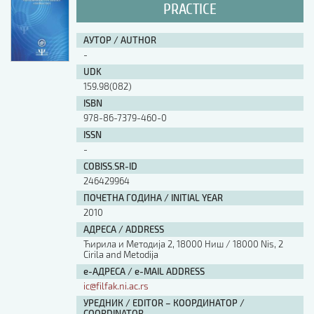
PRACTICE
АУТОР / AUTHOR
-
UDK
159.98(082)
ISBN
978-86-7379-460-0
ISSN
-
COBISS.SR-ID
246429964
ПОЧЕТНА ГОДИНА / INITIAL YEAR
2010
АДРЕСА / ADDRESS
Ћирила и Методија 2, 18000 Ниш / 18000 Nis, 2
Cirila and Metodija
е-АДРЕСА / e-MAIL ADDRESS
ic@filfak.ni.ac.rs
УРЕДНИК / EDITOR – КООРДИНАТОР /
COORDINATOR