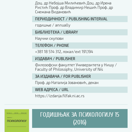
Доц. др Небојша Милићевић Доц. др Ирена
Ристић Проф. др Владимир Нешић Проф. др
Снежана Видановић
ПЕРИОДИЧНОСТ / PUBLISHING INTERVAL
годишње / annually
БИБЛИОТЕКА / LIBRARY
Научни скупови
ТЕЛЕФОН / PHONE
+381 18 514 312, локал/ext 191,194
ИЗДАВАЧ / PUBLISHER
Филозофски факултет Универзитета у Нишу /
Faculty of Philosophy, University of Nis
ЗА ИЗДАВАЧА / FOR PUBLISHER
Проф. др Наталија Јовановић, декан
WEB АДРЕСА / URL
https://izdanja.filfak.ni.ac.rs
ГОДИШЊАК ЗА ПСИХОЛОГИЈУ 15
(2016)