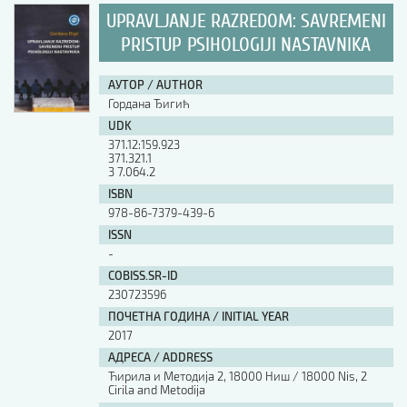
UPRAVLJANJE RAZREDOM: SAVREMENI
PRISTUP PSIHOLOGIJI NASTAVNIKA
АУТОР / AUTHOR
Гордана Ђигић
UDK
371.12:159.923
371.321.1
3 7.064.2
ISBN
978-86-7379-439-6
ISSN
-
COBISS.SR-ID
230723596
ПОЧЕТНА ГОДИНА / INITIAL YEAR
2017
АДРЕСА / ADDRESS
Ћирила и Методија 2, 18000 Ниш / 18000 Nis, 2
Cirila and Metodija