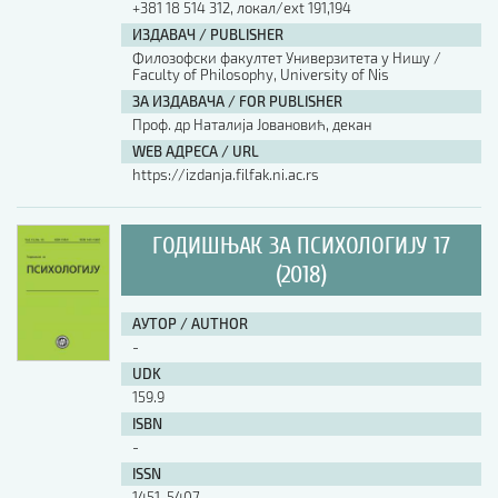
+381 18 514 312, локал/ext 191,194
ИЗДАВАЧ / PUBLISHER
АУТОР / AUTHOR
Филозофски факултет Универзитета у Нишу /
Faculty of Philosophy, University of Nis
ЗА ИЗДАВАЧА / FOR PUBLISHER
UDK
Проф. др Наталија Јовановић, декан
WEB АДРЕСА / URL
https://izdanja.filfak.ni.ac.rs
ISBN
ГОДИШЊАК ЗА ПСИХОЛОГИЈУ 17
ISSN
(2018)
АУТОР / AUTHOR
COBISS.SR-ID
-
UDK
159.9
DOI
ISBN
-
ISSN
1451-5407