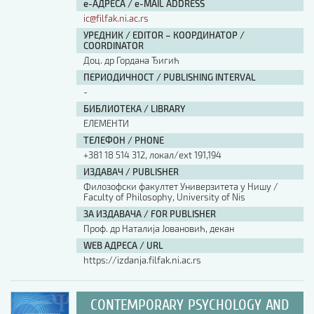
е-АДРЕСА / e-MAIL ADDRESS
ic@filfak.ni.ac.rs
УРЕДНИК / EDITOR – КООРДИНАТОР /
COORDINATOR
Доц. др Гордана Ђигић
ПЕРИОДИЧНОСТ / PUBLISHING INTERVAL
-
БИБЛИОТЕКА / LIBRARY
ЕЛЕМЕНТИ
ТЕЛЕФОН / PHONE
+381 18 514 312, локал/ext 191,194
ИЗДАВАЧ / PUBLISHER
Филозофски факултет Универзитета у Нишу /
Faculty of Philosophy, University of Nis
ЗА ИЗДАВАЧА / FOR PUBLISHER
Проф. др Наталија Јовановић, декан
WEB АДРЕСА / URL
https://izdanja.filfak.ni.ac.rs
CONTEMPORARY PSYCHOLOGY AND