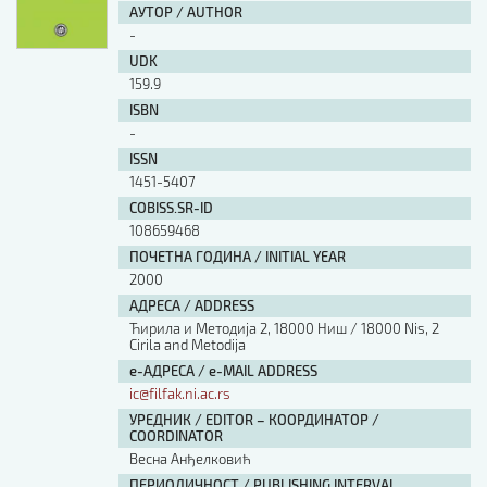
АУТОР / AUTHOR
-
UDK
159.9
ISBN
-
ISSN
1451-5407
COBISS.SR-ID
108659468
ПОЧЕТНА ГОДИНА / INITIAL YEAR
2000
АДРЕСА / ADDRESS
Ћирила и Методија 2, 18000 Ниш / 18000 Nis, 2
Cirila and Metodija
е-АДРЕСА / e-MAIL ADDRESS
ic@filfak.ni.ac.rs
УРЕДНИК / EDITOR – КООРДИНАТОР /
COORDINATOR
Весна Анђелковић
ПЕРИОДИЧНОСТ / PUBLISHING INTERVAL