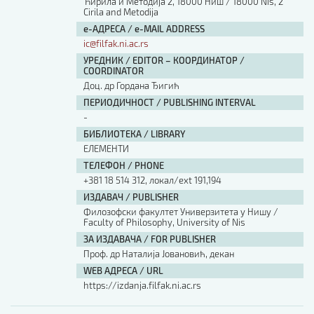
Ћирила и Методија 2, 18000 Ниш / 18000 Nis, 2
Cirila and Metodija
е-АДРЕСА / e-MAIL ADDRESS
ic@filfak.ni.ac.rs
УРЕДНИК / EDITOR – КООРДИНАТОР /
COORDINATOR
Доц. др Гордана Ђигић
ПЕРИОДИЧНОСТ / PUBLISHING INTERVAL
-
БИБЛИОТЕКА / LIBRARY
ЕЛЕМЕНТИ
ТЕЛЕФОН / PHONE
+381 18 514 312, локал/ext 191,194
ИЗДАВАЧ / PUBLISHER
Филозофски факултет Универзитета у Нишу /
Faculty of Philosophy, University of Nis
ЗА ИЗДАВАЧА / FOR PUBLISHER
Проф. др Наталија Јовановић, декан
WEB АДРЕСА / URL
https://izdanja.filfak.ni.ac.rs