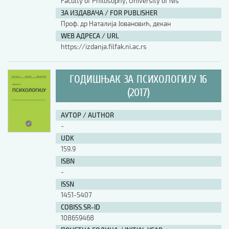
Faculty of Philosophy, University of Nis
ЗА ИЗДАВАЧА / FOR PUBLISHER
Проф. др Наталија Јовановић, декан
WEB АДРЕСА / URL
https://izdanja.filfak.ni.ac.rs
ГОДИШЊАК ЗА ПСИХОЛОГИЈУ 16
(2017)
АУТОР / AUTHOR
-
UDK
159.9
ISBN
-
ISSN
1451-5407
COBISS.SR-ID
108659468