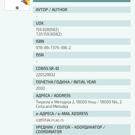
АУТОР / AUTHOR
-
UDK
159.928(082)
7.01:159.9(082)
ISBN
978-86-7379-396-2
ISSN
-
COBISS.SR-ID
220529932
ПОЧЕТНА ГОДИНА / INITIAL YEAR
2000
АДРЕСА / ADDRESS
Ћирила и Методија 2, 18000 Ниш / 18000 Nis, 2
Cirila and Metodija
е-АДРЕСА / e-MAIL ADDRESS
ic@filfak.ni.ac.rs
УРЕДНИК / EDITOR – КООРДИНАТОР /
COORDINATOR