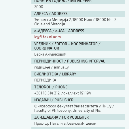
ПОЧЕТНА ГОДИНА / INITIAL YEAR
2000
АДРЕСА / ADDRESS
Ћирила и Методија 2, 18000 Ниш / 18000 Nis, 2
Cirila and Metodija
е-АДРЕСА / e-MAIL ADDRESS
ic@filfak.ni.ac.rs
УРЕДНИК / EDITOR – КООРДИНАТОР /
COORDINATOR
Весна Анђелковић
ПЕРИОДИЧНОСТ / PUBLISHING INTERVAL
годишње / annually
БИБЛИОТЕКА / LIBRARY
ПЕРИОДИКА
ТЕЛЕФОН / PHONE
+381 18 514 312, локал/ext 191,194
ИЗДАВАЧ / PUBLISHER
Филозофски факултет Универзитета у Нишу /
Faculty of Philosophy, University of Nis
ЗА ИЗДАВАЧА / FOR PUBLISHER
Проф. др Наталија Јовановић, декан