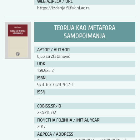
WEB АДРЕСА / URL
https://izdanja.filfak.ni.ac.rs
TEORIJA KAO METAFORA
SAMOPOIMANJA
АУТОР / AUTHOR
Ljubiša Zlatanović
UDK
159.923.2
ISBN
978-86-7379-447-1
ISSN
-
COBISS.SR-ID
234311692
ПОЧЕТНА ГОДИНА / INITIAL YEAR
2017
АДРЕСА / ADDRESS