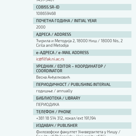
COBISS.SR-ID
108659468
ПОЧЕТНА ГОДИНА / INITIAL YEAR
2000
АДРЕСА / ADDRESS
Ћирила и Методија 2, 18000 Ниш / 18000 Nis, 2
Cirila and Metodija
е-АДРЕСА / e-MAIL ADDRESS
ic@filfak.ni.ac.rs
УРЕДНИК / EDITOR – КООРДИНАТОР /
COORDINATOR
Весна Анђелковић
ПЕРИОДИЧНОСТ / PUBLISHING INTERVAL
годишње / annually
БИБЛИОТЕКА / LIBRARY
ПЕРИОДИКА
ТЕЛЕФОН / PHONE
+381 18 514 312, локал/ext 191,194
ИЗДАВАЧ / PUBLISHER
Филозофски факултет Универзитета у Нишу /