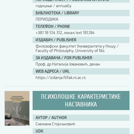
годишње / annually
БИБЛИОТЕКА / LIBRARY
ПЕРИОДИКА
ТЕЛЕФОН / PHONE
+381 18 514 312, локал/ext 191,194
ИЗДАВАЧ / PUBLISHER
Филозофски факултет Универзитета у Нишу /
Faculty of Philosophy, University of Nis
ЗА ИЗДАВАЧА / FOR PUBLISHER
Проф. др Наталија Јовановић, декан
WEB АДРЕСА / URL
https://izdanja.filfak.ni.ac.rs
ПСИХОЛОШКЕ КАРАКТЕРИСТИКЕ
НАСТАВНИКА
АУТОР / AUTHOR
Снежана Стојиљковић
UDK