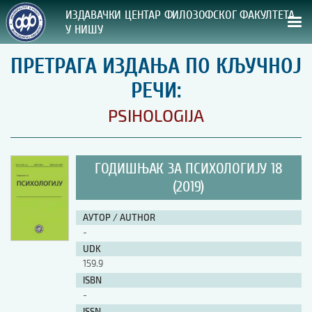
ИЗДАВАЧКИ ЦЕНТАР ФИЛОЗОФСКОГ ФАКУЛТЕТА
У НИШУ
ПРЕТРАГА ИЗДАЊА ПО КЉУЧНОЈ
СВА НАША ИЗДАЊА
РЕЧИ:
ВРСТА ИЗДАЊА:
PSIHOLOGIJA
ГОДИНА ОБЈАВЉИВАЊА:
ГОДИШЊАК ЗА ПСИХОЛОГИЈУ 18
ПРЕГЛЕД
(2019)
УПУТСТВА
АУТОР / AUTHOR
-
УПУТСТВА
UDK
Правилник о издавачкој делатности
159.9
Упутство ауторима
ISBN
Упутство уредницима
-
Изјава о ауторству
Изјава о лектури
ISSN