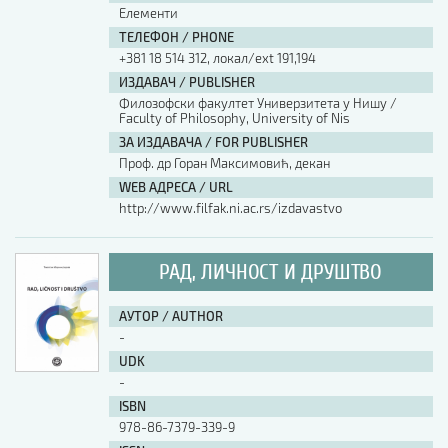
Елементи
ТЕЛЕФОН / PHONE
+381 18 514 312, локал/ext 191,194
ИЗДАВАЧ / PUBLISHER
Филозофски факултет Универзитета у Нишу /
Faculty of Philosophy, University of Nis
ЗА ИЗДАВАЧА / FOR PUBLISHER
Проф. др Горан Максимовић, декан
WEB АДРЕСА / URL
http://www.filfak.ni.ac.rs/izdavastvo
РАД, ЛИЧНОСТ И ДРУШТВО
АУТОР / AUTHOR
-
UDK
-
ISBN
978-86-7379-339-9