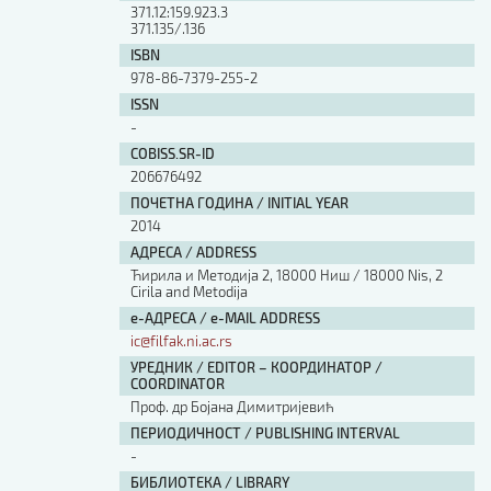
371.12:159.923.3
371.135/.136
ISBN
978-86-7379-255-2
ISSN
-
COBISS.SR-ID
206676492
ПОЧЕТНА ГОДИНА / INITIAL YEAR
2014
АДРЕСА / ADDRESS
Ћирила и Методија 2, 18000 Ниш / 18000 Nis, 2
Cirila and Metodija
е-АДРЕСА / e-MAIL ADDRESS
ic@filfak.ni.ac.rs
УРЕДНИК / EDITOR – КООРДИНАТОР /
COORDINATOR
Проф. др Бојана Димитријевић
ПЕРИОДИЧНОСТ / PUBLISHING INTERVAL
-
БИБЛИОТЕКА / LIBRARY