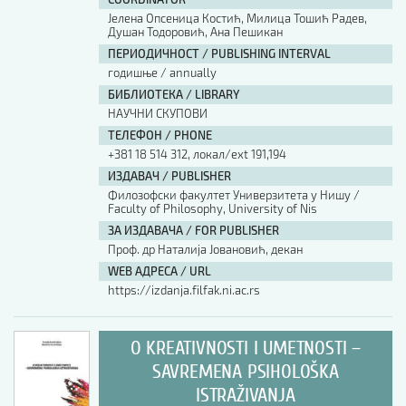
Јелена Опсеница Костић, Милица Тошић Радев,
Душан Тодоровић, Ана Пешикан
ПЕРИОДИЧНОСТ / PUBLISHING INTERVAL
годишње / annually
БИБЛИОТЕКА / LIBRARY
НАУЧНИ СКУПОВИ
ТЕЛЕФОН / PHONE
+381 18 514 312, локал/ext 191,194
ИЗДАВАЧ / PUBLISHER
Филозофски факултет Универзитета у Нишу /
Faculty of Philosophy, University of Nis
ЗА ИЗДАВАЧА / FOR PUBLISHER
Проф. др Наталија Јовановић, декан
WEB АДРЕСА / URL
https://izdanja.filfak.ni.ac.rs
O KREATIVNOSTI I UMETNOSTI –
SAVREMENA PSIHOLOŠKA
ISTRAŽIVANJA