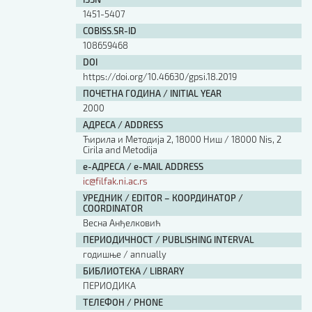
Изјава о коришћењу ауторског дела
1451-5407
Упутство за бирање лиценце
COBISS.SR-ID
Уговор са аутором
108659468
Логотипи
DOI
Шаблон прве стране и импресума [B5, ћир]
https://doi.org/10.46630/gpsi.18.2019
Шаблон прве стране и импресума [B5, лат]
ПОЧЕТНА ГОДИНА / INITIAL YEAR
Шаблон прве стране и импресума [B5, енг]
2000
Етички кодекс
АДРЕСА / ADDRESS
Ћирила и Методија 2, 18000 Ниш / 18000 Nis, 2
Cirila and Metodija
ПРЕТРАГА ИЗДАЊА
е-АДРЕСА / e-MAIL ADDRESS
ic@filfak.ni.ac.rs
Наслов или део наслова
УРЕДНИК / EDITOR – КООРДИНАТОР /
COORDINATOR
Весна Анђелковић
Кључне речи
ПЕРИОДИЧНОСТ / PUBLISHING INTERVAL
годишње / annually
БИБЛИОТЕКА / LIBRARY
ПЕРИОДИКА
Тип издања
ТЕЛЕФОН / PHONE