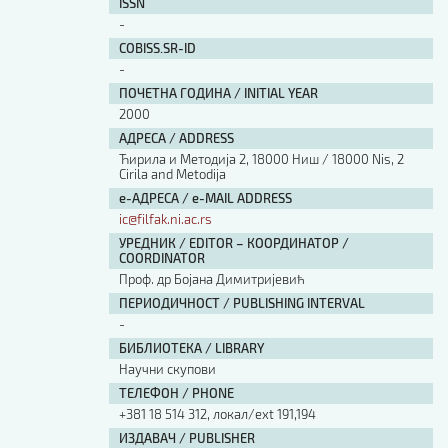
ISSN
-
COBISS.SR-ID
-
ПОЧЕТНА ГОДИНА / INITIAL YEAR
2000
АДРЕСА / ADDRESS
Ћирила и Методија 2, 18000 Ниш / 18000 Nis, 2
Cirila and Metodija
е-АДРЕСА / e-MAIL ADDRESS
ic@filfak.ni.ac.rs
УРЕДНИК / EDITOR – КООРДИНАТОР /
COORDINATOR
Проф. др Бојана Димитријевић
ПЕРИОДИЧНОСТ / PUBLISHING INTERVAL
-
БИБЛИОТЕКА / LIBRARY
Научни скупови
ТЕЛЕФОН / PHONE
+381 18 514 312, локал/ext 191,194
ИЗДАВАЧ / PUBLISHER