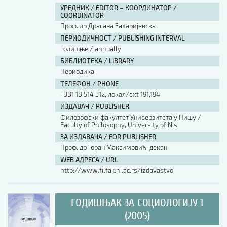
УРЕДНИК / EDITOR – КООРДИНАТОР /
COORDINATOR
Проф. др Драгана Захаријевска
ПЕРИОДИЧНОСТ / PUBLISHING INTERVAL
годишње / annually
БИБЛИОТЕКА / LIBRARY
Периодика
ТЕЛЕФОН / PHONE
+381 18 514 312, локал/ext 191,194
ИЗДАВАЧ / PUBLISHER
Филозофски факултет Универзитета у Нишу /
Faculty of Philosophy, University of Nis
ЗА ИЗДАВАЧА / FOR PUBLISHER
Проф. др Горан Максимовић, декан
WEB АДРЕСА / URL
http://www.filfak.ni.ac.rs/izdavastvo
ГОДИШЊАК ЗА СОЦИОЛОГИЈУ 1
(2005)