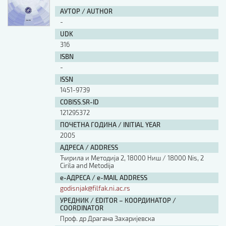
АУТОР / AUTHOR
-
UDK
316
ISBN
-
ISSN
1451-9739
COBISS.SR-ID
121295372
ПОЧЕТНА ГОДИНА / INITIAL YEAR
2005
АДРЕСА / ADDRESS
Ћирила и Методија 2, 18000 Ниш / 18000 Nis, 2
Cirila and Metodija
е-АДРЕСА / e-MAIL ADDRESS
godisnjak@filfak.ni.ac.rs
УРЕДНИК / EDITOR – КООРДИНАТОР /
COORDINATOR
Проф. др Драгана Захаријевска