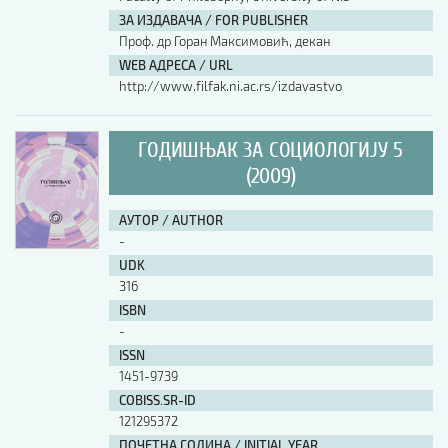
ЗА ИЗДАВАЧА / FOR PUBLISHER
АУТОР / AUTHOR
Проф. др Горан Максимовић, декан
WEB АДРЕСА / URL
http://www.filfak.ni.ac.rs/izdavastvo
UDK
ГОДИШЊАК ЗА СОЦИОЛОГИЈУ 5
ISBN
(2009)
АУТОР / AUTHOR
ISSN
-
UDK
316
COBISS.SR-ID
ISBN
-
ISSN
DOI
1451-9739
COBISS.SR-ID
121295372
ПОЧЕТНА ГОДИНА / INITIAL YEAR