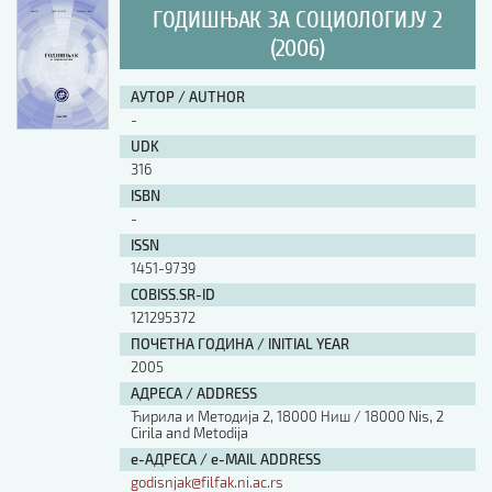
ГОДИШЊАК ЗА СОЦИОЛОГИЈУ 2
(2006)
АУТОР / AUTHOR
-
UDK
316
ISBN
-
ISSN
1451-9739
COBISS.SR-ID
121295372
ПОЧЕТНА ГОДИНА / INITIAL YEAR
2005
АДРЕСА / ADDRESS
Ћирила и Методија 2, 18000 Ниш / 18000 Nis, 2
Cirila and Metodija
е-АДРЕСА / e-MAIL ADDRESS
godisnjak@filfak.ni.ac.rs