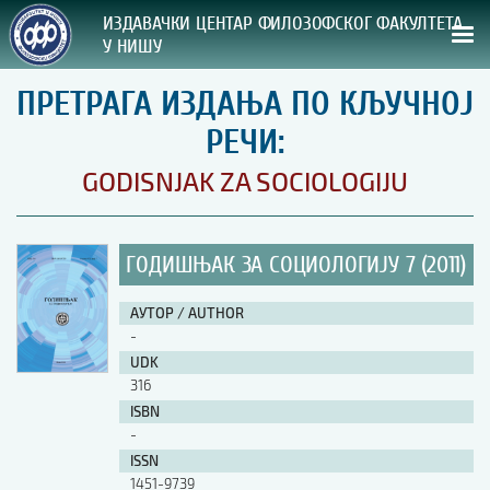
ИЗДАВАЧКИ ЦЕНТАР ФИЛОЗОФСКОГ ФАКУЛТЕТА
У НИШУ
ПРЕТРАГА ИЗДАЊА ПО КЉУЧНОЈ
СВА НАША ИЗДАЊА
РЕЧИ:
ВРСТА ИЗДАЊА:
GODISNJAK ZA SOCIOLOGIJU
ГОДИНА ОБЈАВЉИВАЊА:
ГОДИШЊАК ЗА СОЦИОЛОГИЈУ 7 (2011)
ПРЕГЛЕД
АУТОР / AUTHOR
УПУТСТВА
-
UDK
УПУТСТВА
316
Правилник о издавачкој делатности
ISBN
Упутство ауторима
-
Упутство уредницима
ISSN
Изјава о ауторству
1451-9739
Изјава о лектури