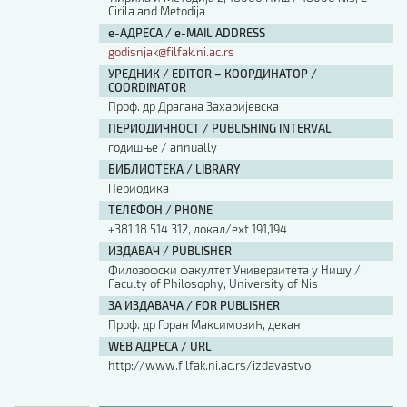
Cirila and Metodija
е-АДРЕСА / e-MAIL ADDRESS
godisnjak@filfak.ni.ac.rs
УРЕДНИК / EDITOR – КООРДИНАТОР /
COORDINATOR
Проф. др Драгана Захаријевска
ПЕРИОДИЧНОСТ / PUBLISHING INTERVAL
годишње / annually
БИБЛИОТЕКА / LIBRARY
Периодика
ТЕЛЕФОН / PHONE
+381 18 514 312, локал/ext 191,194
ИЗДАВАЧ / PUBLISHER
Филозофски факултет Универзитета у Нишу /
Faculty of Philosophy, University of Nis
ЗА ИЗДАВАЧА / FOR PUBLISHER
Проф. др Горан Максимовић, декан
WEB АДРЕСА / URL
http://www.filfak.ni.ac.rs/izdavastvo