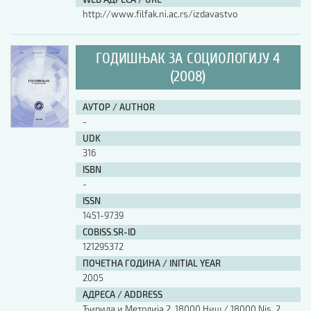
http://www.filfak.ni.ac.rs/izdavastvo
ГОДИШЊАК ЗА СОЦИОЛОГИЈУ 4
(2008)
АУТОР / AUTHOR
-
UDK
316
ISBN
-
ISSN
1451-9739
COBISS.SR-ID
121295372
ПОЧЕТНА ГОДИНА / INITIAL YEAR
2005
АДРЕСА / ADDRESS
Ћирила и Методија 2, 18000 Ниш / 18000 Nis, 2