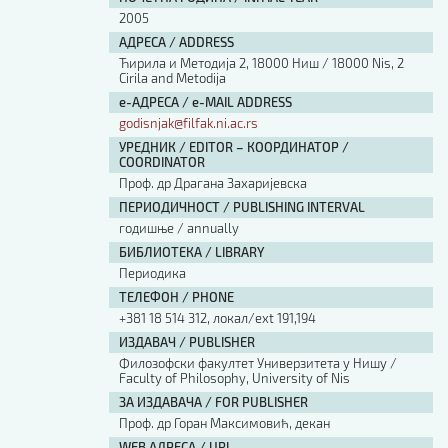
2005
АДРЕСА / ADDRESS
Ћирила и Методија 2, 18000 Ниш / 18000 Nis, 2
Cirila and Metodija
е-АДРЕСА / e-MAIL ADDRESS
godisnjak@filfak.ni.ac.rs
УРЕДНИК / EDITOR – КООРДИНАТОР /
COORDINATOR
Проф. др Драгана Захаријевска
ПЕРИОДИЧНОСТ / PUBLISHING INTERVAL
годишње / annually
БИБЛИОТЕКА / LIBRARY
Периодика
ТЕЛЕФОН / PHONE
+381 18 514 312, локал/ext 191,194
ИЗДАВАЧ / PUBLISHER
Филозофски факултет Универзитета у Нишу /
Faculty of Philosophy, University of Nis
ЗА ИЗДАВАЧА / FOR PUBLISHER
Проф. др Горан Максимовић, декан
WEB АДРЕСА / URL