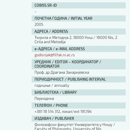
Изјава о коришћењу ауторског дела
COBISS.SR-ID
Упутство за бирање лиценце
-
Уговор са аутором
ПОЧЕТНА ГОДИНА / INITIAL YEAR
Логотипи
2005
Шаблон прве стране и импресума [B5, ћир]
АДРЕСА / ADDRESS
Шаблон прве стране и импресума [B5, лат]
Ћирила и Методија 2, 18000 Ниш / 18000 Nis, 2
Шаблон прве стране и импресума [B5, енг]
Cirila and Metodija
е-АДРЕСА / e-MAIL ADDRESS
Етички кодекс
godisnjak@filfak.ni.ac.rs
УРЕДНИК / EDITOR – КООРДИНАТОР /
ПРЕТРАГА ИЗДАЊА
COORDINATOR
Проф. др Драгана Захаријевска
Наслов или део наслова
ПЕРИОДИЧНОСТ / PUBLISHING INTERVAL
годишње / annually
БИБЛИОТЕКА / LIBRARY
Кључне речи
Периодика
ТЕЛЕФОН / PHONE
+381 18 514 312, локал/ext 191,194
ИЗДАВАЧ / PUBLISHER
Филозофски факултет Универзитета у Нишу /
Тип издања
Faculty of Philosophy, University of Nis