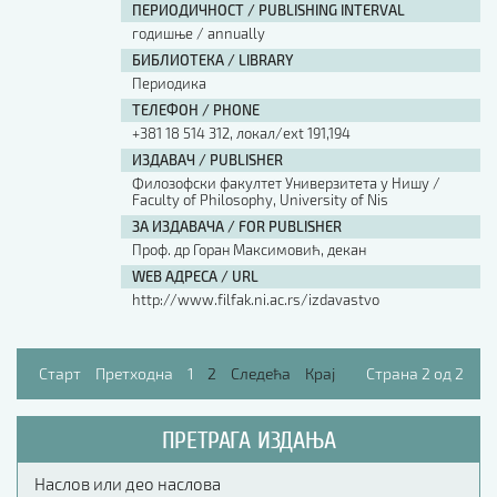
ПЕРИОДИЧНОСТ / PUBLISHING INTERVAL
годишње / annually
БИБЛИОТЕКА / LIBRARY
Периодика
ТЕЛЕФОН / PHONE
+381 18 514 312, локал/ext 191,194
ИЗДАВАЧ / PUBLISHER
Филозофски факултет Универзитета у Нишу /
Faculty of Philosophy, University of Nis
ЗА ИЗДАВАЧА / FOR PUBLISHER
Проф. др Горан Максимовић, декан
WEB АДРЕСА / URL
http://www.filfak.ni.ac.rs/izdavastvo
Старт
Претходна
1
2
Следећа
Крај
Страна 2 од 2
ПРЕТРАГА ИЗДАЊА
Наслов или део наслова