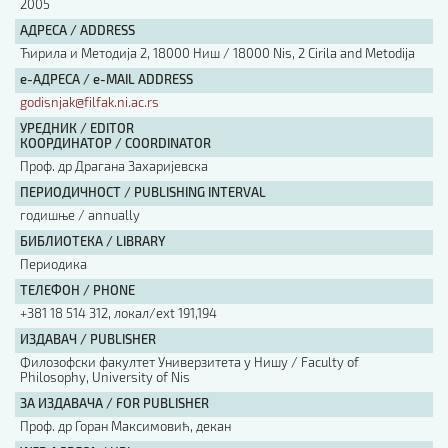
2005
АДРЕСА / ADDRESS
Ћирила и Методија 2, 18000 Ниш / 18000 Nis, 2 Cirila and Metodija
е-АДРЕСА / e-MAIL ADDRESS
godisnjak@filfak.ni.ac.rs
УРЕДНИК / EDITOR
КООРДИНАТОР / COORDINATOR
Проф. др Драгана Захаријевска
ПЕРИОДИЧНОСТ / PUBLISHING INTERVAL
годишње / annually
БИБЛИОТЕКА / LIBRARY
Периодика
ТЕЛЕФОН / PHONE
+381 18 514 312, локал/ext 191,194
ИЗДАВАЧ / PUBLISHER
Филозофски факултет Универзитета у Нишу / Faculty of
Philosophy, University of Nis
ЗА ИЗДАВАЧА / FOR PUBLISHER
Проф. др Горан Максимовић, декан