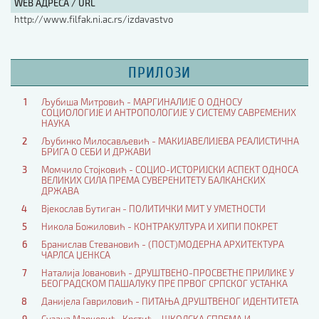
WEB АДРЕСА / URL
http://www.filfak.ni.ac.rs/izdavastvo
ПРИЛОЗИ
1
Љубиша Митровић - МАРГИНАЛИЈЕ О ОДНОСУ
СОЦИОЛОГИЈЕ И АНТРОПОЛОГИЈЕ У СИСТЕМУ САВРЕМЕНИХ
НАУКА
2
Љубинко Милосављевић - МАКИЈАВЕЛИЈЕВА РЕАЛИСТИЧНА
БРИГА О СЕБИ И ДРЖАВИ
3
Момчило Стојковић - СОЦИО-ИСТОРИЈСКИ АСПЕКТ ОДНОСА
ВЕЛИКИХ СИЛА ПРЕМА СУВЕРЕНИТЕТУ БАЛКАНСКИХ
ДРЖАВА
4
Вјекослав Бутиган - ПОЛИТИЧКИ МИТ У УМЕТНОСТИ
5
Никола Божиловић - КОНТРАКУЛТУРА И ХИПИ ПОКРЕТ
6
Бранислав Стевановић - (ПОСТ)МОДЕРНА АРХИТЕКТУРА
ЧАРЛСА ЏЕНКСА
7
Наталија Јовановић - ДРУШТВЕНО-ПРОСВЕТНЕ ПРИЛИКЕ У
БЕОГРАДСКОМ ПАШАЛУКУ ПРЕ ПРВОГ СРПСКОГ УСТАНКА
8
Данијела Гавриловић - ПИТАЊА ДРУШТВЕНОГ ИДЕНТИТЕТА
9
Сузана Марковић–Крстић - ШКОЛСКА СПРЕМА И