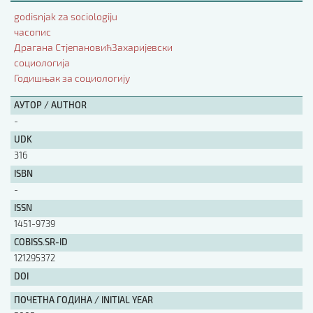
godisnjak za sociologiju
АУТОР / AUTHOR
часопис
Драгана СтјепановићЗахаријевски
социологија
UDK
Годишњак за социологију
АУТОР / AUTHOR
ISBN
-
UDK
316
ISSN
ISBN
-
ISSN
COBISS.SR-ID
1451-9739
COBISS.SR-ID
DOI
121295372
DOI
ПОЧЕТНА ГОДИНА / INITIAL YEAR