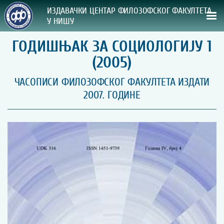
ИЗДАВАЧКИ ЦЕНТАР ФИЛОЗОФСКОГ ФАКУЛТЕТА
У НИШУ
ГОДИШЊАК ЗА СОЦИОЛОГИЈУ 1
СВА НАША ИЗДАЊА
(2005)
ВРСТА ИЗДАЊА:
ЧАСОПИСИ ФИЛОЗОФСКОГ ФАКУЛТЕТА ИЗДАТИ
2007. ГОДИНЕ
ГОДИНА ОБЈАВЉИВАЊА:
ПРЕГЛЕД
УПУТСТВА
УПУТСТВА
Правилник о издавачкој делатности
Упутство ауторима
Упутство уредницима
Изјава о ауторству
Изјава о лектури