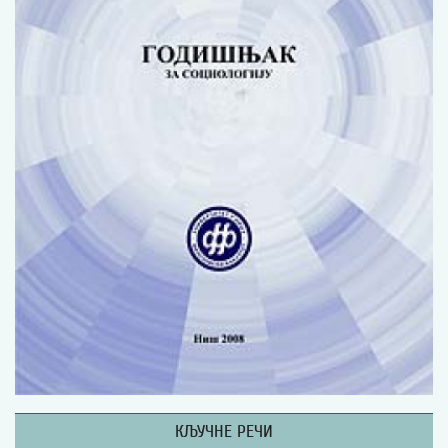
Изјава о коришћењу ауторског дела
Упутство за бирање лиценце
Уговор са аутором
Логотипи
Шаблон прве стране и импресума [B5, ћир]
Шаблон прве стране и импресума [B5, лат]
Шаблон прве стране и импресума [B5, енг]
Етички кодекс
ПРЕТРАГА ИЗДАЊА
Наслов или део наслова
Кључне речи
КЉУЧНЕ РЕЧИ
Тип издања