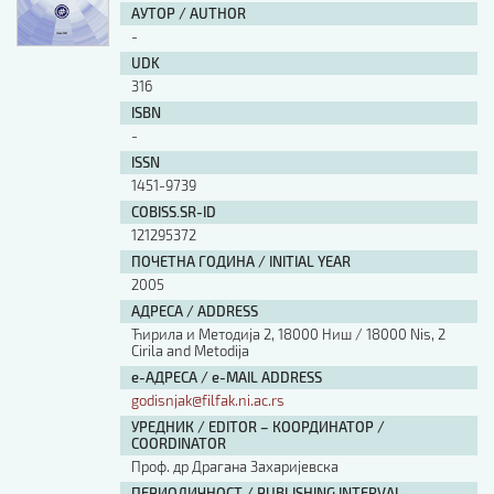
АУТОР / AUTHOR
-
UDK
316
ISBN
-
ISSN
1451-9739
COBISS.SR-ID
121295372
ПОЧЕТНА ГОДИНА / INITIAL YEAR
2005
АДРЕСА / ADDRESS
Ћирила и Методија 2, 18000 Ниш / 18000 Nis, 2
Cirila and Metodija
е-АДРЕСА / e-MAIL ADDRESS
godisnjak@filfak.ni.ac.rs
УРЕДНИК / EDITOR – КООРДИНАТОР /
COORDINATOR
Проф. др Драгана Захаријевска
ПЕРИОДИЧНОСТ / PUBLISHING INTERVAL