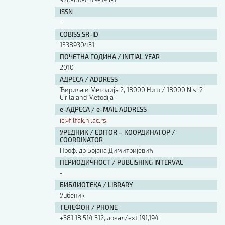
Изјава о коришћењу ауторског дела
ISSN
Упутство за бирање лиценце
-
Уговор са аутором
COBISS.SR-ID
Логотипи
1538930431
Шаблон прве стране и импресума [B5, ћир]
ПОЧЕТНА ГОДИНА / INITIAL YEAR
Шаблон прве стране и импресума [B5, лат]
2010
Шаблон прве стране и импресума [B5, енг]
АДРЕСА / ADDRESS
Етички кодекс
Ћирила и Методија 2, 18000 Ниш / 18000 Nis, 2
Cirila and Metodija
е-АДРЕСА / e-MAIL ADDRESS
ПРЕТРАГА ИЗДАЊА
ic@filfak.ni.ac.rs
Наслов или део наслова
УРЕДНИК / EDITOR – КООРДИНАТОР /
COORDINATOR
Проф. др Бојана Димитријевић
ПЕРИОДИЧНОСТ / PUBLISHING INTERVAL
Кључне речи
-
БИБЛИОТЕКА / LIBRARY
Уџбеник
ТЕЛЕФОН / PHONE
Тип издања
+381 18 514 312, локал/ext 191,194