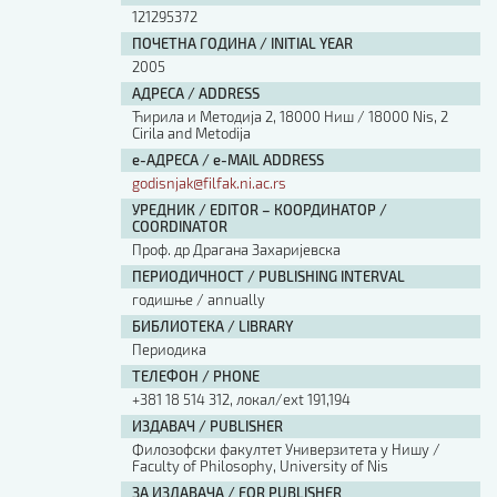
121295372
ПОЧЕТНА ГОДИНА / INITIAL YEAR
2005
АДРЕСА / ADDRESS
Ћирила и Методија 2, 18000 Ниш / 18000 Nis, 2
Cirila and Metodija
е-АДРЕСА / e-MAIL ADDRESS
godisnjak@filfak.ni.ac.rs
УРЕДНИК / EDITOR – КООРДИНАТОР /
COORDINATOR
Проф. др Драгана Захаријевска
ПЕРИОДИЧНОСТ / PUBLISHING INTERVAL
годишње / annually
БИБЛИОТЕКА / LIBRARY
Периодика
ТЕЛЕФОН / PHONE
+381 18 514 312, локал/ext 191,194
ИЗДАВАЧ / PUBLISHER
Филозофски факултет Универзитета у Нишу /
Faculty of Philosophy, University of Nis
ЗА ИЗДАВАЧА / FOR PUBLISHER