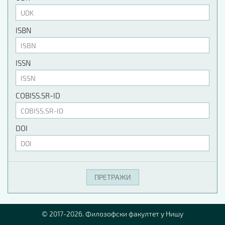
ISBN
ISSN
COBISS.SR-ID
DOI
© 2017-2026. Филозофски факултет у Нишу