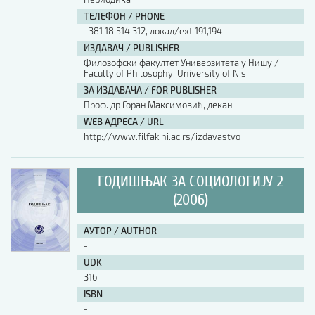
ТЕЛЕФОН / PHONE
+381 18 514 312, локал/ext 191,194
ИЗДАВАЧ / PUBLISHER
Филозофски факултет Универзитета у Нишу /
Faculty of Philosophy, University of Nis
ЗА ИЗДАВАЧА / FOR PUBLISHER
Проф. др Горан Максимовић, декан
WEB АДРЕСА / URL
http://www.filfak.ni.ac.rs/izdavastvo
ГОДИШЊАК ЗА СОЦИОЛОГИЈУ 2
(2006)
АУТОР / AUTHOR
-
UDK
316
ISBN
-