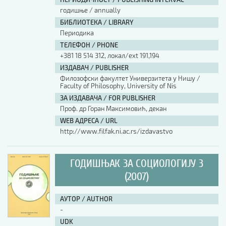
годишње / annually
БИБЛИОТЕКА / LIBRARY
Периодика
ТЕЛЕФОН / PHONE
+381 18 514 312, локал/ext 191,194
ИЗДАВАЧ / PUBLISHER
Филозофски факултет Универзитета у Нишу /
Faculty of Philosophy, University of Nis
ЗА ИЗДАВАЧА / FOR PUBLISHER
Проф. др Горан Максимовић, декан
WEB АДРЕСА / URL
http://www.filfak.ni.ac.rs/izdavastvo
ГОДИШЊАК ЗА СОЦИОЛОГИЈУ 3
(2007)
АУТОР / AUTHOR
-
UDK