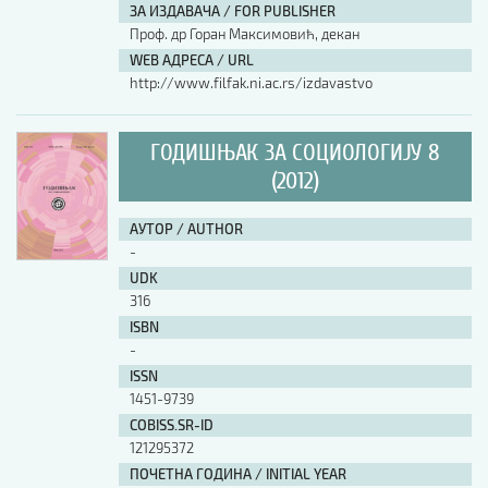
ЗА ИЗДАВАЧА / FOR PUBLISHER
Проф. др Горан Максимовић, декан
WEB АДРЕСА / URL
http://www.filfak.ni.ac.rs/izdavastvo
ГОДИШЊАК ЗА СОЦИОЛОГИЈУ 8
(2012)
АУТОР / AUTHOR
-
UDK
316
ISBN
-
ISSN
1451-9739
COBISS.SR-ID
121295372
ПОЧЕТНА ГОДИНА / INITIAL YEAR