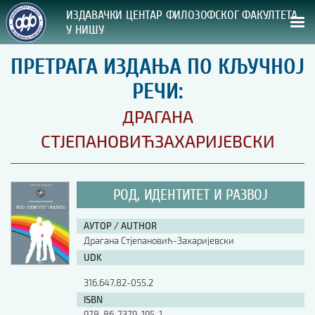
ИЗДАВАЧКИ ЦЕНТАР ФИЛОЗОФСКОГ ФАКУЛТЕТА
У НИШУ
ПРЕТРАГА ИЗДАЊА ПО КЉУЧНОЈ
СВА НАША ИЗДАЊА
РЕЧИ:
ВРСТА ИЗДАЊА:
ДРАГАНА
ГОДИНА ОБЈАВЉИВАЊА:
СТЈЕПАНОВИЋЗАХАРИЈЕВСКИ
ПРЕГЛЕД
РОД, ИДЕНТИТЕТ И РАЗВОЈ
УПУТСТВА
АУТОР / AUTHOR
УПУТСТВА
Драгана Стјепановић-Захаријевски
Правилник о издавачкој делатности
UDK
Упутство ауторима
316.647.82-055.2
Упутство уредницима
Изјава о ауторству
ISBN
Изјава о лектури
978-86-7379-195-1