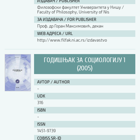
ИЗДАВАЧ / PUBLISHER
Филозофски факултет Универзитета у Нишу /
Faculty of Philosophy, University of Nis
ЗА ИЗДАВАЧА / FOR PUBLISHER
Проф. др Горан Максимовић, декан
WEB АДРЕСА / URL
http://www.filfak.ni.ac.rs/izdavastvo
ГОДИШЊАК ЗА СОЦИОЛОГИЈУ 1
(2005)
АУТОР / AUTHOR
-
UDK
316
ISBN
-
ISSN
1451-9739
COBISS.SR-ID