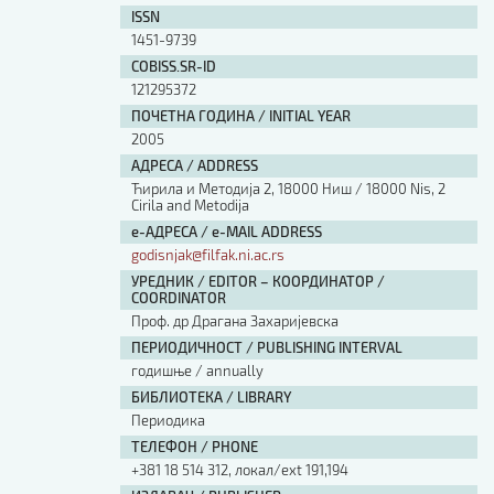
ISSN
1451-9739
COBISS.SR-ID
121295372
ПОЧЕТНА ГОДИНА / INITIAL YEAR
2005
АДРЕСА / ADDRESS
Ћирила и Методија 2, 18000 Ниш / 18000 Nis, 2
Cirila and Metodija
е-АДРЕСА / e-MAIL ADDRESS
godisnjak@filfak.ni.ac.rs
УРЕДНИК / EDITOR – КООРДИНАТОР /
COORDINATOR
Проф. др Драгана Захаријевска
ПЕРИОДИЧНОСТ / PUBLISHING INTERVAL
годишње / annually
БИБЛИОТЕКА / LIBRARY
Периодика
ТЕЛЕФОН / PHONE
+381 18 514 312, локал/ext 191,194