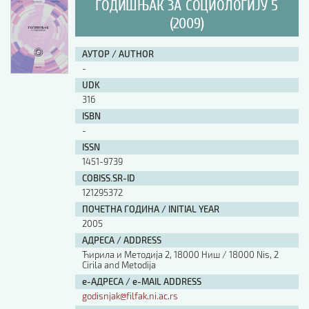
ГОДИШЊАК ЗА СОЦИОЛОГИЈУ 5
(2009)
АУТОР / AUTHOR
-
UDK
316
ISBN
-
ISSN
1451-9739
COBISS.SR-ID
121295372
ПОЧЕТНА ГОДИНА / INITIAL YEAR
2005
АДРЕСА / ADDRESS
Ћирила и Методија 2, 18000 Ниш / 18000 Nis, 2
Cirila and Metodija
е-АДРЕСА / e-MAIL ADDRESS
godisnjak@filfak.ni.ac.rs