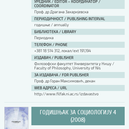
УРЕДНИК / EDITOR – КООРДИНАТОР /
COORDINATOR
Проф. др Драгана Захаријевска
ПЕРИОДИЧНОСТ / PUBLISHING INTERVAL
годишње / annually
БИБЛИОТЕКА / LIBRARY
Периодика
ТЕЛЕФОН / PHONE
+381 18 514 312, локал/ext 191,194
ИЗДАВАЧ / PUBLISHER
Филозофски факултет Универзитета у Нишу /
Faculty of Philosophy, University of Nis
ЗА ИЗДАВАЧА / FOR PUBLISHER
Проф. др Горан Максимовић, декан
WEB АДРЕСА / URL
http://www.filfak.ni.ac.rs/izdavastvo
ГОДИШЊАК ЗА СОЦИОЛОГИЈУ 4
(2008)