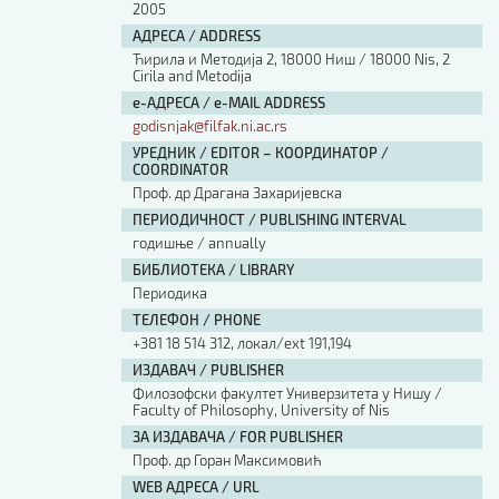
2005
АДРЕСА / ADDRESS
Ћирила и Методија 2, 18000 Ниш / 18000 Nis, 2
Cirila and Metodija
е-АДРЕСА / e-MAIL ADDRESS
godisnjak@filfak.ni.ac.rs
УРЕДНИК / EDITOR – КООРДИНАТОР /
COORDINATOR
Проф. др Драгана Захаријевска
ПЕРИОДИЧНОСТ / PUBLISHING INTERVAL
годишње / annually
БИБЛИОТЕКА / LIBRARY
Периодика
ТЕЛЕФОН / PHONE
+381 18 514 312, локал/ext 191,194
ИЗДАВАЧ / PUBLISHER
Филозофски факултет Универзитета у Нишу /
Faculty of Philosophy, University of Nis
ЗА ИЗДАВАЧА / FOR PUBLISHER
Проф. др Горан Максимовић
WEB АДРЕСА / URL