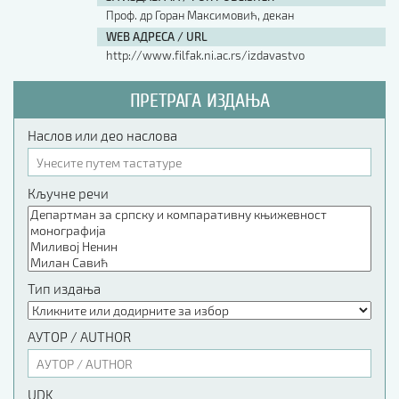
Проф. др Горан Максимовић, декан
WEB АДРЕСА / URL
http://www.filfak.ni.ac.rs/izdavastvo
ПРЕТРАГА ИЗДАЊА
Наслов или део наслова
Кључне речи
Тип издања
АУТОР / AUTHOR
UDK