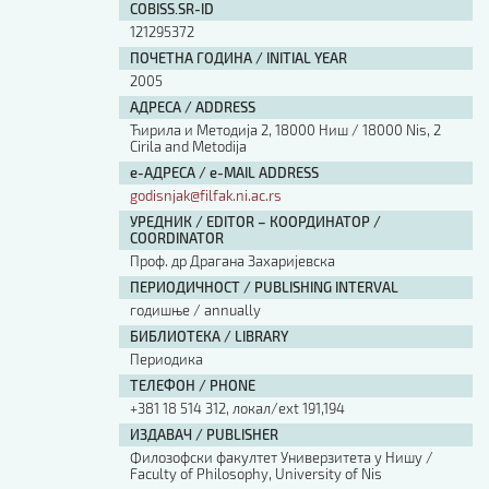
COBISS.SR-ID
121295372
ПОЧЕТНА ГОДИНА / INITIAL YEAR
2005
АДРЕСА / ADDRESS
Ћирила и Методија 2, 18000 Ниш / 18000 Nis, 2
Cirila and Metodija
е-АДРЕСА / e-MAIL ADDRESS
godisnjak@filfak.ni.ac.rs
УРЕДНИК / EDITOR – КООРДИНАТОР /
COORDINATOR
Проф. др Драгана Захаријевска
ПЕРИОДИЧНОСТ / PUBLISHING INTERVAL
годишње / annually
БИБЛИОТЕКА / LIBRARY
Периодика
ТЕЛЕФОН / PHONE
+381 18 514 312, локал/ext 191,194
ИЗДАВАЧ / PUBLISHER
Филозофски факултет Универзитета у Нишу /
Faculty of Philosophy, University of Nis