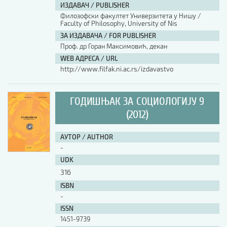
ИЗДАВАЧ / PUBLISHER
Филозофски факултет Универзитета у Нишу /
АУТОР / AUTHOR
Faculty of Philosophy, University of Nis
ЗА ИЗДАВАЧА / FOR PUBLISHER
Проф. др Горан Максимовић, декан
UDK
WEB АДРЕСА / URL
http://www.filfak.ni.ac.rs/izdavastvo
ISBN
ГОДИШЊАК ЗА СОЦИОЛОГИЈУ 9
(2012)
ISSN
АУТОР / AUTHOR
-
COBISS.SR-ID
UDK
316
DOI
ISBN
-
ISSN
1451-9739