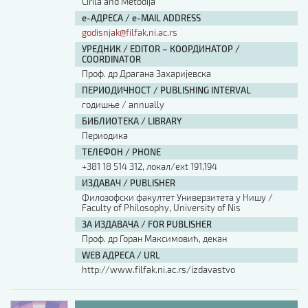
Cirila and Metodija
е-АДРЕСА / e-MAIL ADDRESS
godisnjak@filfak.ni.ac.rs
УРЕДНИК / EDITOR – КООРДИНАТОР /
COORDINATOR
Проф. др Драгана Захаријевска
ПЕРИОДИЧНОСТ / PUBLISHING INTERVAL
годишње / annually
БИБЛИОТЕКА / LIBRARY
Периодика
ТЕЛЕФОН / PHONE
+381 18 514 312, локал/ext 191,194
ИЗДАВАЧ / PUBLISHER
Филозофски факултет Универзитета у Нишу /
Faculty of Philosophy, University of Nis
ЗА ИЗДАВАЧА / FOR PUBLISHER
Проф. др Горан Максимовић, декан
WEB АДРЕСА / URL
http://www.filfak.ni.ac.rs/izdavastvo