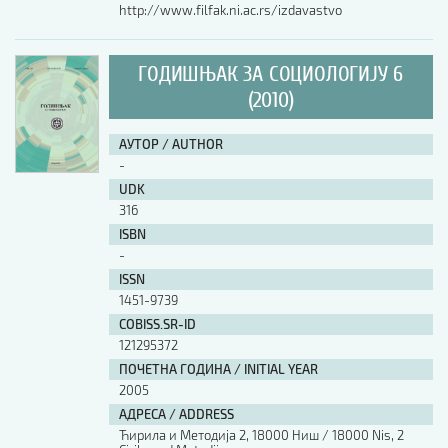
http://www.filfak.ni.ac.rs/izdavastvo
ГОДИШЊАК ЗА СОЦИОЛОГИЈУ 6
(2010)
АУТОР / AUTHOR
-
UDK
316
ISBN
-
ISSN
1451-9739
COBISS.SR-ID
121295372
ПОЧЕТНА ГОДИНА / INITIAL YEAR
2005
АДРЕСА / ADDRESS
Ћирила и Методија 2, 18000 Ниш / 18000 Nis, 2