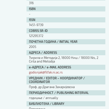
316
ISBN
-
ISSN
1451-9739
COBISS.SR-ID
121295372
ПОЧЕТНА ГОДИНА / INITIAL YEAR
2005
АДРЕСА / ADDRESS
Ћирила и Методија 2, 18000 Ниш / 18000 Nis, 2
Cirila and Metodija
е-АДРЕСА / e-MAIL ADDRESS
godisnjak@filfak.ni.ac.rs
УРЕДНИК / EDITOR – КООРДИНАТОР /
COORDINATOR
Проф. др Драгана Захаријевска
ПЕРИОДИЧНОСТ / PUBLISHING INTERVAL
годишње / annually
БИБЛИОТЕКА / LIBRARY
Периодика