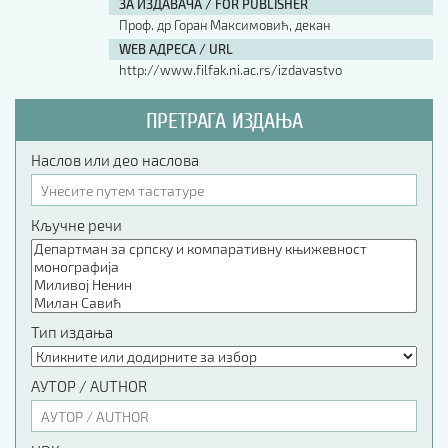
ЗА ИЗДАВАЧА / FOR PUBLISHER
Проф. др Горан Максимовић, декан
WEB АДРЕСА / URL
http://www.filfak.ni.ac.rs/izdavastvo
ПРЕТРАГА ИЗДАЊА
Наслов или део наслова
Кључне речи
Тип издања
АУТОР / AUTHOR