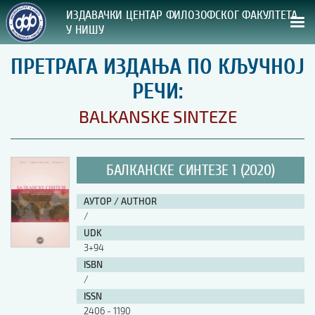
ИЗДАВАЧКИ ЦЕНТАР ФИЛОЗОФСКОГ ФАКУЛТЕТА
У НИШУ
ПРЕТРАГА ИЗДАЊА ПО КЉУЧНОЈ
СВА НАША ИЗДАЊА
РЕЧИ:
ВРСТА ИЗДАЊА:
BALKANSKE SINTEZE
ГОДИНА ОБЈАВЉИВАЊА:
БАЛКАНСКЕ СИНТЕЗЕ 1 (2020)
ПРЕГЛЕД
АУТОР / AUTHOR
УПУТСТВА
/
UDK
УПУТСТВА
3+94
Правилник о издавачкој делатности
ISBN
Упутство ауторима
/
Упутство уредницима
ISSN
Изјава о ауторству
2406 - 1190
Изјава о лектури