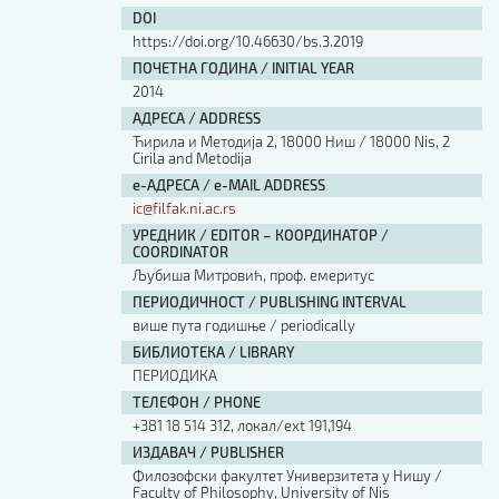
DOI
https://doi.org/10.46630/bs.3.2019
ПОЧЕТНА ГОДИНА / INITIAL YEAR
2014
АДРЕСА / ADDRESS
Ћирила и Методија 2, 18000 Ниш / 18000 Nis, 2
Cirila and Metodija
е-АДРЕСА / e-MAIL ADDRESS
ic@filfak.ni.ac.rs
УРЕДНИК / EDITOR – КООРДИНАТОР /
COORDINATOR
Љубиша Митровић, проф. емеритус
ПЕРИОДИЧНОСТ / PUBLISHING INTERVAL
више пута годишње / periodically
БИБЛИОТЕКА / LIBRARY
ПЕРИОДИКА
ТЕЛЕФОН / PHONE
+381 18 514 312, локал/ext 191,194
ИЗДАВАЧ / PUBLISHER
Филозофски факултет Универзитета у Нишу /
Faculty of Philosophy, University of Nis