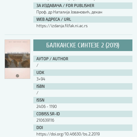
ЗА ИЗДАВАЧА / FOR PUBLISHER
Проф. др Наталија Јовановић, декан
WEB АДРЕСА / URL
https://izdanja.filfak.ni.ac.rs
БАЛКАНСКЕ СИНТЕЗЕ 2 (2019)
АУТОР / AUTHOR
/
UDK
3+94
ISBN
/
ISSN
2406 - 1190
COBISS.SR-ID
210639116
DOI
https://doi.org/10.46630/bs.2.2019