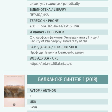
више пута годишње / periodically
БИБЛИОТЕКА / LIBRARY
ПЕРИОДИКА
ТЕЛЕФОН / PHONE
+381 18 514 312, локал/ext 191,194
ИЗДАВАЧ / PUBLISHER
Филозофски факултет Универзитета у Нишу /
Faculty of Philosophy, University of Nis
ЗА ИЗДАВАЧА / FOR PUBLISHER
Проф. др Наталија Јовановић, декан
WEB АДРЕСА / URL
https://izdanja.filfak.ni.ac.rs
БАЛКАНСКЕ СИНТЕЗЕ 1 (2018)
АУТОР / AUTHOR
/
UDK
3+94