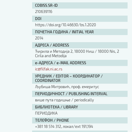
Изјава о коришћењу ауторског дела
COBISS.SR-ID
Упутство за бирање лиценце
210639116
Уговор са аутором
DOI
Логотипи
https://doi.org/10.46630/bs.1.2020
Шаблон прве стране и импресума [B5, ћир]
ПОЧЕТНА ГОДИНА / INITIAL YEAR
Шаблон прве стране и импресума [B5, лат]
2014
Шаблон прве стране и импресума [B5, енг]
АДРЕСА / ADDRESS
Етички кодекс
Ћирила и Методија 2, 18000 Ниш / 18000 Nis, 2
Cirila and Metodija
е-АДРЕСА / e-MAIL ADDRESS
ПРЕТРАГА ИЗДАЊА
ic@filfak.ni.ac.rs
УРЕДНИК / EDITOR – КООРДИНАТОР /
Наслов или део наслова
COORDINATOR
Љубиша Митровић, проф. емеритус
ПЕРИОДИЧНОСТ / PUBLISHING INTERVAL
Кључне речи
више пута годишње / periodically
БИБЛИОТЕКА / LIBRARY
ПЕРИОДИКА
ТЕЛЕФОН / PHONE
+381 18 514 312, локал/ext 191,194
Тип издања