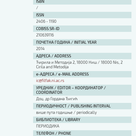
ISBN
/
ISSN
2406 - 1190
COBISS.SR-ID
210639116
ПОЧЕТНА ГОДИНА / INITIAL YEAR
2014
АДРЕСА / ADDRESS
Ћирила и Методија 2, 18000 Ниш / 18000 Nis, 2
Cirila and Metodija
е-АДРЕСА / e-MAIL ADDRESS
ic@filfak.ni.ac.rs
УРЕДНИК / EDITOR – КООРДИНАТОР /
COORDINATOR
Доц. др Гордана Ђигић
ПЕРИОДИЧНОСТ / PUBLISHING INTERVAL
више пута годишње / periodically
БИБЛИОТЕКА / LIBRARY
ПЕРИОДИКА
ТЕЛЕФОН / PHONE