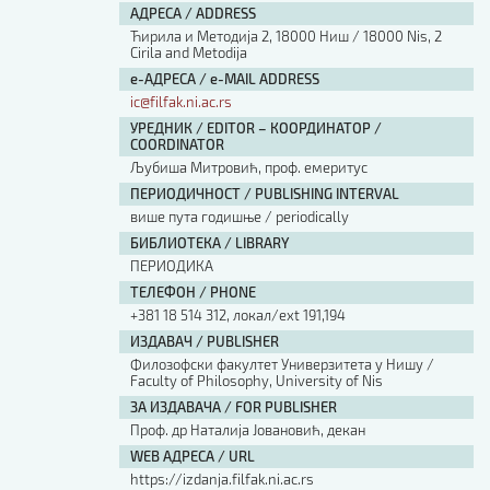
АДРЕСА / ADDRESS
Ћирила и Методија 2, 18000 Ниш / 18000 Nis, 2
Cirila and Metodija
е-АДРЕСА / e-MAIL ADDRESS
ic@filfak.ni.ac.rs
УРЕДНИК / EDITOR – КООРДИНАТОР /
COORDINATOR
Љубиша Митровић, проф. емеритус
ПЕРИОДИЧНОСТ / PUBLISHING INTERVAL
више пута годишње / periodically
БИБЛИОТЕКА / LIBRARY
ПЕРИОДИКА
ТЕЛЕФОН / PHONE
+381 18 514 312, локал/ext 191,194
ИЗДАВАЧ / PUBLISHER
Филозофски факултет Универзитета у Нишу /
Faculty of Philosophy, University of Nis
ЗА ИЗДАВАЧА / FOR PUBLISHER
Проф. др Наталија Јовановић, декан
WEB АДРЕСА / URL
https://izdanja.filfak.ni.ac.rs