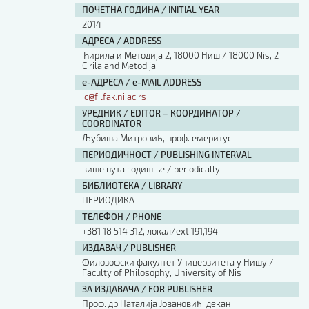
ПОЧЕТНА ГОДИНА / INITIAL YEAR
2014
АДРЕСА / ADDRESS
Ћирила и Методија 2, 18000 Ниш / 18000 Nis, 2
Cirila and Metodija
е-АДРЕСА / e-MAIL ADDRESS
ic@filfak.ni.ac.rs
УРЕДНИК / EDITOR – КООРДИНАТОР /
COORDINATOR
Љубиша Митровић, проф. емеритус
ПЕРИОДИЧНОСТ / PUBLISHING INTERVAL
више пута годишње / periodically
БИБЛИОТЕКА / LIBRARY
ПЕРИОДИКА
ТЕЛЕФОН / PHONE
+381 18 514 312, локал/ext 191,194
ИЗДАВАЧ / PUBLISHER
Филозофски факултет Универзитета у Нишу /
Faculty of Philosophy, University of Nis
ЗА ИЗДАВАЧА / FOR PUBLISHER
Проф. др Наталија Јовановић, декан