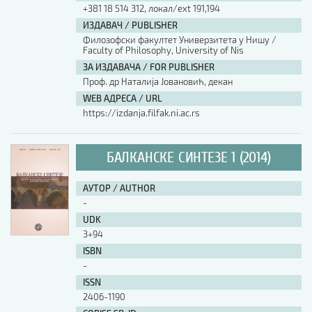
+381 18 514 312, локал/ext 191,194
ИЗДАВАЧ / PUBLISHER
Филозофски факултет Универзитета у Нишу /
Faculty of Philosophy, University of Nis
ЗА ИЗДАВАЧА / FOR PUBLISHER
Проф. др Наталија Јовановић, декан
WEB АДРЕСА / URL
https://izdanja.filfak.ni.ac.rs
БАЛКАНСКЕ СИНТЕЗЕ 1 (2014)
АУТОР / AUTHOR
-
UDK
3+94
ISBN
-
ISSN
2406-1190