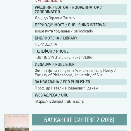
ic@filfak.ni.ac.rs
УРЕДНИК / EDITOR – КООРДИНАТОР /
COORDINATOR
Доц. др Гордана Ђигић
ПЕРИОДИЧНОСТ / PUBLISHING INTERVAL
више пута годишње / periodically
БИБЛИОТЕКА / LIBRARY
ПЕРИОДИКА
ТЕЛЕФОН / PHONE
+381 18 514 312, локал/ext 191,194
ИЗДАВАЧ / PUBLISHER
Филозофски факултет Универзитета у Нишу /
Faculty of Philosophy, University of Nis
ЗА ИЗДАВАЧА / FOR PUBLISHER
Проф. др Наталија Јовановић, декан
WEB АДРЕСА / URL
https://izdanja.filfak.ni.ac.rs
БАЛКАНСКЕ СИНТЕЗЕ 2 (2018)