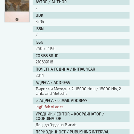
АУТОР / AUTHOR
/
UDK
3+94
ISBN
/
ISSN
2406 - 1190
COBISS.SR-ID
210639116
ПОЧЕТНА ГОДИНА / INITIAL YEAR
2014
АДРЕСА / ADDRESS
Ћирила и Методија 2, 18000 Ниш / 18000 Nis, 2
Cirila and Metodija
е-АДРЕСА / e-MAIL ADDRESS
ic@filfak.ni.ac.rs
УРЕДНИК / EDITOR – КООРДИНАТОР /
COORDINATOR
Доц. др Гордана Ђигић
ПЕРИОДИЧНОСТ / PUBLISHING INTERVAL