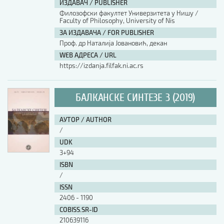
ИЗДАВАЧ / PUBLISHER
Филозофски факултет Универзитета у Нишу /
АУТОР / AUTHOR
Faculty of Philosophy, University of Nis
ЗА ИЗДАВАЧА / FOR PUBLISHER
Проф. др Наталија Јовановић, декан
UDK
WEB АДРЕСА / URL
https://izdanja.filfak.ni.ac.rs
ISBN
БАЛКАНСКЕ СИНТЕЗЕ 3 (2019)
ISSN
АУТОР / AUTHOR
/
UDK
COBISS.SR-ID
3+94
ISBN
/
DOI
ISSN
2406 - 1190
COBISS.SR-ID
210639116