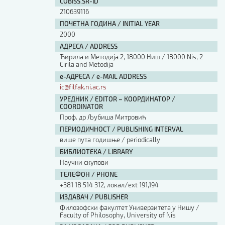
COBISS.SR-ID
210639116
ПОЧЕТНА ГОДИНА / INITIAL YEAR
2000
АДРЕСА / ADDRESS
Ћирила и Методија 2, 18000 Ниш / 18000 Nis, 2
Cirila and Metodija
е-АДРЕСА / e-MAIL ADDRESS
ic@filfak.ni.ac.rs
УРЕДНИК / EDITOR – КООРДИНАТОР /
COORDINATOR
Проф. др Љубиша Митровић
ПЕРИОДИЧНОСТ / PUBLISHING INTERVAL
више пута годишње / periodically
БИБЛИОТЕКА / LIBRARY
Научни скупови
ТЕЛЕФОН / PHONE
+381 18 514 312, локал/ext 191,194
ИЗДАВАЧ / PUBLISHER
Филозофски факултет Универзитета у Нишу /
Faculty of Philosophy, University of Nis