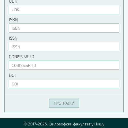
UDK
ISBN
ISSN
COBISS.SR-ID
DOI
© 2017-2026. Филозофски факултет у Нишу