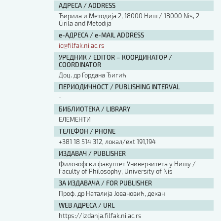
АДРЕСА / ADDRESS
Ћирила и Методија 2, 18000 Ниш / 18000 Nis, 2
Cirila and Metodija
е-АДРЕСА / e-MAIL ADDRESS
ic@filfak.ni.ac.rs
УРЕДНИК / EDITOR – КООРДИНАТОР /
COORDINATOR
Доц. др Гордана Ђигић
ПЕРИОДИЧНОСТ / PUBLISHING INTERVAL
-
БИБЛИОТЕКА / LIBRARY
ЕЛЕМЕНТИ
ТЕЛЕФОН / PHONE
+381 18 514 312, локал/ext 191,194
ИЗДАВАЧ / PUBLISHER
Филозофски факултет Универзитета у Нишу /
Faculty of Philosophy, University of Nis
ЗА ИЗДАВАЧА / FOR PUBLISHER
Проф. др Наталија Јовановић, декан
WEB АДРЕСА / URL
https://izdanja.filfak.ni.ac.rs