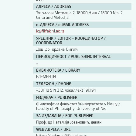
АДРЕСА / ADDRESS
Ћирила и Методија 2, 18000 Ниш / 18000 Nis, 2
Cirila and Metodija
е-АДРЕСА / e-MAIL ADDRESS
ic@filfak.ni.ac.rs
УРЕДНИК / EDITOR – КООРДИНАТОР /
COORDINATOR
Доц. др Гордана Ђигић
ПЕРИОДИЧНОСТ / PUBLISHING INTERVAL
-
БИБЛИОТЕКА / LIBRARY
ЕЛЕМЕНТИ
ТЕЛЕФОН / PHONE
+381 18 514 312, локал/ext 191,194
ИЗДАВАЧ / PUBLISHER
Филозофски факултет Универзитета у Нишу /
Faculty of Philosophy, University of Nis
ЗА ИЗДАВАЧА / FOR PUBLISHER
Проф. др Наталија Јовановић, декан
WEB АДРЕСА / URL
https://izdanja.filfak.ni.ac.rs