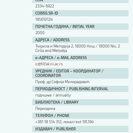
Изјава о коришћењу ауторског дела
2334-6922
Упутство за бирање лиценце
COBISS.SR-ID
Уговор са аутором
195610124
Логотипи
ПОЧЕТНА ГОДИНА / INITIAL YEAR
Шаблон прве стране и импресума [B5, ћир]
2000
Шаблон прве стране и импресума [B5, лат]
АДРЕСА / ADDRESS
Шаблон прве стране и импресума [B5, енг]
Ћирила и Методија 2, 18000 Ниш / 18000 Nis, 2
Cirila and Metodija
Етички кодекс
е-АДРЕСА / e-MAIL ADDRESS
ic@filfak.ni.ac.rs
ПРЕТРАГА ИЗДАЊА
УРЕДНИК / EDITOR – КООРДИНАТОР /
COORDINATOR
Наслов или део наслова
Проф. др Софија Милорадовић
ПЕРИОДИЧНОСТ / PUBLISHING INTERVAL
годишње / annually
Кључне речи
БИБЛИОТЕКА / LIBRARY
Периодика
ТЕЛЕФОН / PHONE
+381 18 514 312, локал/ext 191,194
Тип издања
ИЗДАВАЧ / PUBLISHER