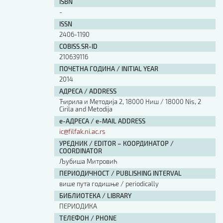
ISBN
-
ISSN
2406-1190
COBISS.SR-ID
210639116
ПОЧЕТНА ГОДИНА / INITIAL YEAR
2014
АДРЕСА / ADDRESS
Ћирила и Методија 2, 18000 Ниш / 18000 Nis, 2
Cirila and Metodija
е-АДРЕСА / e-MAIL ADDRESS
ic@filfak.ni.ac.rs
УРЕДНИК / EDITOR – КООРДИНАТОР /
COORDINATOR
Љубиша Митровић
ПЕРИОДИЧНОСТ / PUBLISHING INTERVAL
више пута годишње / periodically
БИБЛИОТЕКА / LIBRARY
ПЕРИОДИКА
ТЕЛЕФОН / PHONE