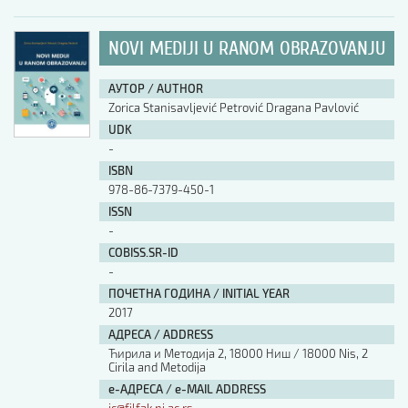
NOVI MEDIJI U RANOM OBRAZOVANJU
АУТОР / AUTHOR
Zorica Stanisavljević Petrović Dragana Pavlović
UDK
-
ISBN
978-86-7379-450-1
ISSN
-
COBISS.SR-ID
-
ПОЧЕТНА ГОДИНА / INITIAL YEAR
2017
АДРЕСА / ADDRESS
Ћирила и Методија 2, 18000 Ниш / 18000 Nis, 2
Cirila and Metodija
е-АДРЕСА / e-MAIL ADDRESS