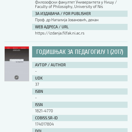
Филозофски факултет Универзитета у Нишу /
Faculty of Philosophy, University of Nis
АУТОР / AUTHOR
ЗА ИЗДАВАЧА / FOR PUBLISHER
Проф. др Наталија Јовановић, декан
WEB АДРЕСА / URL
UDK
https://izdanja.filfak.ni.ac.rs
ISBN
ГОДИШЊАК ЗА ПЕДАГОГИЈУ 1 (2017)
АУТОР / AUTHOR
ISSN
-
UDK
37
COBISS.SR-ID
ISBN
-
ISSN
DOI
1821-4770
COBISS.SR-ID
174017804
DOI