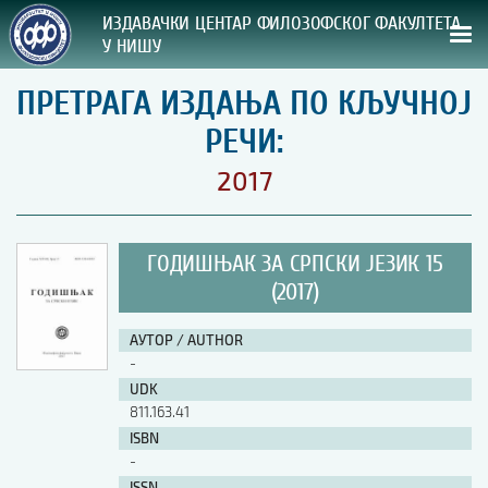
ИЗДАВАЧКИ ЦЕНТАР ФИЛОЗОФСКОГ ФАКУЛТЕТА
У НИШУ
ПРЕТРАГА ИЗДАЊА ПО КЉУЧНОЈ
СВА НАША ИЗДАЊА
РЕЧИ:
ВРСТА ИЗДАЊА:
2017
ГОДИНА ОБЈАВЉИВАЊА:
ГОДИШЊАК ЗА СРПСКИ ЈЕЗИК 15
ПРЕГЛЕД
(2017)
УПУТСТВА
АУТОР / AUTHOR
-
УПУТСТВА
UDK
Правилник о издавачкој делатности
811.163.41
Упутство ауторима
ISBN
Упутство уредницима
-
Изјава о ауторству
Изјава о лектури
ISSN