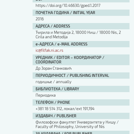
https://doi.org/10.46630/gped.1.2017
ПОЧЕТНА ГОДИНА / INITIAL YEAR
2016
АДРЕСА / ADDRESS
Ћирила и Методија 2, 18000 Ниш / 18000 Nis, 2
Cirila and Metodija
е-АДРЕСА / e-MAIL ADDRESS
ic@filfak.ni.ac.rs
УРЕДНИК / EDITOR – КООРДИНАТОР /
COORDINATOR
Др Зоран Станковић
ПЕРИОДИЧНОСТ / PUBLISHING INTERVAL
годишње / annually
БИБЛИОТЕКА / LIBRARY
Периодика
ТЕЛЕФОН / PHONE
+381 18 514 312, локал/ext 191,194
ИЗДАВАЧ / PUBLISHER
Филозофски факултет Универзитета у Нишу /
Faculty of Philosophy, University of Nis
ЗА ИЗДАВАЧА / FOR PUBLISHER