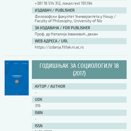
+381 18 514 312, локал/ext 191,194
ИЗДАВАЧ / PUBLISHER
Филозофски факултет Универзитета у Нишу /
Faculty of Philosophy, University of Nis
ЗА ИЗДАВАЧА / FOR PUBLISHER
Проф. др Наталија Јовановић, декан
WEB АДРЕСА / URL
https://izdanja.filfak.ni.ac.rs
ГОДИШЊАК ЗА СОЦИОЛОГИЈУ 18
(2017)
АУТОР / AUTHOR
-
UDK
316
ISBN
-
ISSN