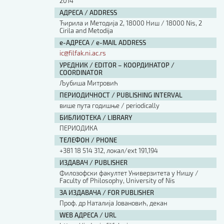
2014
АДРЕСА / ADDRESS
Ћирила и Методија 2, 18000 Ниш / 18000 Nis, 2
Cirila and Metodija
е-АДРЕСА / e-MAIL ADDRESS
ic@filfak.ni.ac.rs
УРЕДНИК / EDITOR – КООРДИНАТОР /
COORDINATOR
Љубиша Митровић
ПЕРИОДИЧНОСТ / PUBLISHING INTERVAL
више пута годишње / periodically
БИБЛИОТЕКА / LIBRARY
ПЕРИОДИКА
ТЕЛЕФОН / PHONE
+381 18 514 312, локал/ext 191,194
ИЗДАВАЧ / PUBLISHER
Филозофски факултет Универзитета у Нишу /
Faculty of Philosophy, University of Nis
ЗА ИЗДАВАЧА / FOR PUBLISHER
Проф. др Наталија Јовановић, декан
WEB АДРЕСА / URL