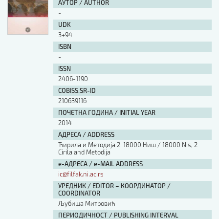
АУТОР / AUTHOR
-
UDK
3+94
ISBN
-
ISSN
2406-1190
COBISS.SR-ID
210639116
ПОЧЕТНА ГОДИНА / INITIAL YEAR
2014
АДРЕСА / ADDRESS
Ћирила и Методија 2, 18000 Ниш / 18000 Nis, 2
Cirila and Metodija
е-АДРЕСА / e-MAIL ADDRESS
ic@filfak.ni.ac.rs
УРЕДНИК / EDITOR – КООРДИНАТОР /
COORDINATOR
Љубиша Митровић
ПЕРИОДИЧНОСТ / PUBLISHING INTERVAL