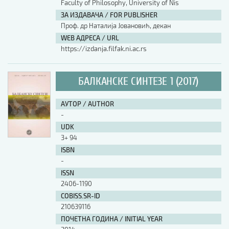
Faculty of Philosophy, University of Nis
ЗА ИЗДАВАЧА / FOR PUBLISHER
Проф. др Наталија Јовановић, декан
WEB АДРЕСА / URL
https://izdanja.filfak.ni.ac.rs
БАЛКАНСКЕ СИНТЕЗЕ 1 (2017)
АУТОР / AUTHOR
-
UDK
3+ 94
ISBN
-
ISSN
2406-1190
COBISS.SR-ID
210639116
ПОЧЕТНА ГОДИНА / INITIAL YEAR