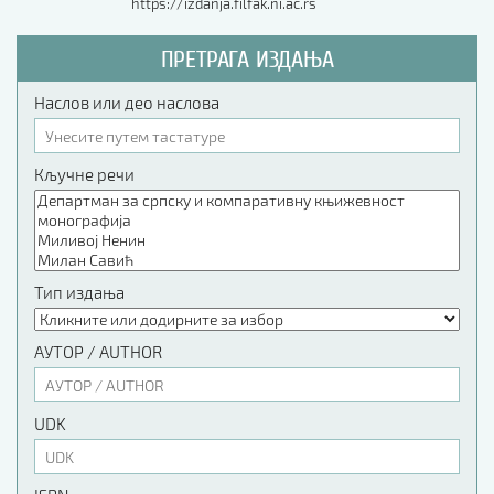
https://izdanja.filfak.ni.ac.rs
ПРЕТРАГА ИЗДАЊА
Наслов или део наслова
Кључне речи
Тип издања
АУТОР / AUTHOR
UDK