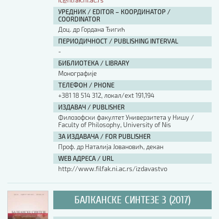
ic@filfak.ni.ac.rs
УРЕДНИК / EDITOR – КООРДИНАТОР /
COORDINATOR
Доц. др Гордана Ђигић
ПЕРИОДИЧНОСТ / PUBLISHING INTERVAL
-
БИБЛИОТЕКА / LIBRARY
Монографије
ТЕЛЕФОН / PHONE
+381 18 514 312, локал/ext 191,194
ИЗДАВАЧ / PUBLISHER
Филозофски факултет Универзитета у Нишу /
Faculty of Philosophy, University of Nis
ЗА ИЗДАВАЧА / FOR PUBLISHER
Проф. др Наталија Јовановић, декан
WEB АДРЕСА / URL
http://www.filfak.ni.ac.rs/izdavastvo
БАЛКАНСКЕ СИНТЕЗЕ 3 (2017)