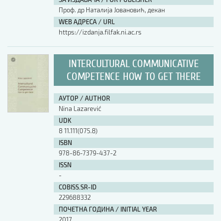
Проф. др Наталија Јовановић, декан
WEB АДРЕСА / URL
https://izdanja.filfak.ni.ac.rs
INTERCULTURAL COMMUNICATIVE
COMPETENCE HOW TO GET THERE
АУТОР / AUTHOR
Nina Lazarević
UDK
8 11.111(075.8)
ISBN
978-86-7379-437-2
ISSN
-
COBISS.SR-ID
229688332
ПОЧЕТНА ГОДИНА / INITIAL YEAR
2017