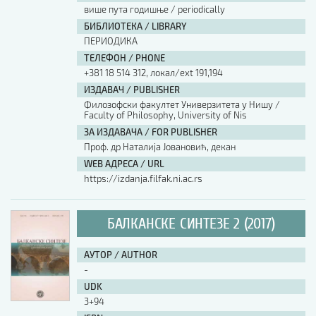
више пута годишње / periodically
БИБЛИОТЕКА / LIBRARY
ПЕРИОДИКА
ТЕЛЕФОН / PHONE
+381 18 514 312, локал/ext 191,194
ИЗДАВАЧ / PUBLISHER
Филозофски факултет Универзитета у Нишу /
Faculty of Philosophy, University of Nis
ЗА ИЗДАВАЧА / FOR PUBLISHER
Проф. др Наталија Јовановић, декан
WEB АДРЕСА / URL
https://izdanja.filfak.ni.ac.rs
БАЛКАНСКЕ СИНТЕЗЕ 2 (2017)
АУТОР / AUTHOR
-
UDK
3+94