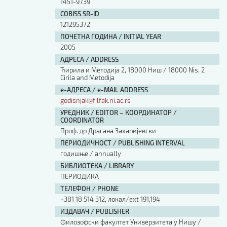
1451-9739
COBISS.SR-ID
121295372
ПОЧЕТНА ГОДИНА / INITIAL YEAR
2005
АДРЕСА / ADDRESS
Ћирила и Методија 2, 18000 Ниш / 18000 Nis, 2
Cirila and Metodija
е-АДРЕСА / e-MAIL ADDRESS
godisnjak@filfak.ni.ac.rs
УРЕДНИК / EDITOR – КООРДИНАТОР /
COORDINATOR
Проф. др Драгана Захаријевски
ПЕРИОДИЧНОСТ / PUBLISHING INTERVAL
годишње / annually
БИБЛИОТЕКА / LIBRARY
ПЕРИОДИКА
ТЕЛЕФОН / PHONE
+381 18 514 312, локал/ext 191,194
ИЗДАВАЧ / PUBLISHER
Филозофски факултет Универзитета у Нишу /