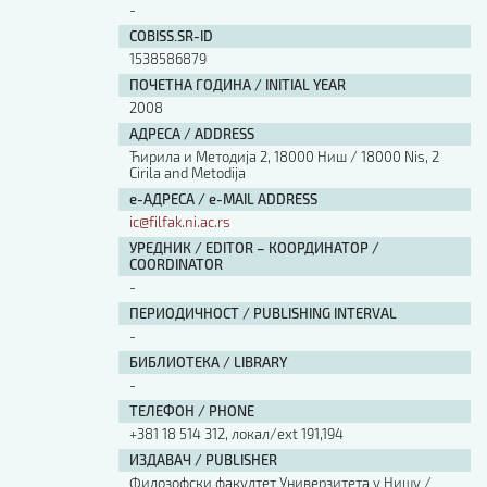
-
Изјава о коришћењу ауторског дела
Упутство за бирање лиценце
COBISS.SR-ID
Уговор са аутором
1538586879
Логотипи
ПОЧЕТНА ГОДИНА / INITIAL YEAR
2008
Шаблон прве стране и импресума [B5, ћир]
АДРЕСА / ADDRESS
Шаблон прве стране и импресума [B5, лат]
Шаблон прве стране и импресума [B5, енг]
Ћирила и Методија 2, 18000 Ниш / 18000 Nis, 2
Cirila and Metodija
Етички кодекс
е-АДРЕСА / e-MAIL ADDRESS
ic@filfak.ni.ac.rs
ПРЕТРАГА ИЗДАЊА
УРЕДНИК / EDITOR – КООРДИНАТОР /
COORDINATOR
Наслов или део наслова
-
ПЕРИОДИЧНОСТ / PUBLISHING INTERVAL
-
Кључне речи
БИБЛИОТЕКА / LIBRARY
-
ТЕЛЕФОН / PHONE
+381 18 514 312, локал/ext 191,194
ИЗДАВАЧ / PUBLISHER
Тип издања
Филозофски факултет Универзитета у Нишу /