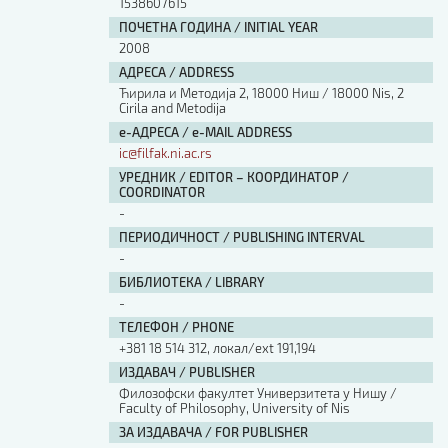
1538607615
ПОЧЕТНА ГОДИНА / INITIAL YEAR
2008
АДРЕСА / ADDRESS
Ћирила и Методија 2, 18000 Ниш / 18000 Nis, 2
Cirila and Metodija
е-АДРЕСА / e-MAIL ADDRESS
ic@filfak.ni.ac.rs
УРЕДНИК / EDITOR – КООРДИНАТОР /
COORDINATOR
-
ПЕРИОДИЧНОСТ / PUBLISHING INTERVAL
-
БИБЛИОТЕКА / LIBRARY
-
ТЕЛЕФОН / PHONE
+381 18 514 312, локал/ext 191,194
ИЗДАВАЧ / PUBLISHER
Филозофски факултет Универзитета у Нишу /
Faculty of Philosophy, University of Nis
ЗА ИЗДАВАЧА / FOR PUBLISHER