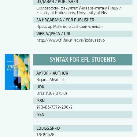
ИЗДАВАЧ / PUBLISHER
Филозофски факултет Универзитета у Нишу /
Faculty of Philosophy, University of Nis
ЗА ИЗДАВАЧА / FOR PUBLISHER
Проф. др Момчило Стојковић, декан
WEB АДРЕСА / URL
http://www.filfak.ni.ac.rs/izdavastvo
SYNTAX FOR EFL STUDENTS
АУТОР / AUTHOR
Biljana Mišić Ilić
UDK
811.111'367(075.8)
ISBN
978-86-7379-200-2
ISSN
-
COBISS.SR-ID
178191628