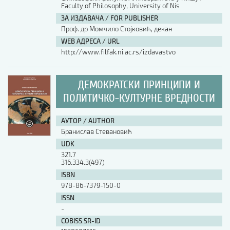
Faculty of Philosophy, University of Nis
ЗА ИЗДАВАЧА / FOR PUBLISHER
АУТОР / AUTHOR
Проф. др Момчило Стојковић, декан
WEB АДРЕСА / URL
http://www.filfak.ni.ac.rs/izdavastvo
UDK
ДЕМОКРАТСКИ ПРИНЦИПИ И
ISBN
ПОЛИТИЧКО-КУЛТУРНЕ ВРЕДНОСТИ
ISSN
АУТОР / AUTHOR
Бранислав Стевановић
UDK
COBISS.SR-ID
321.7
316.334.3(497)
ISBN
978-86-7379-150-0
DOI
ISSN
-
COBISS.SR-ID