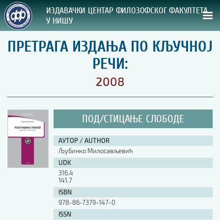
ИЗДАВАЧКИ ЦЕНТАР ФИЛОЗОФСКОГ ФАКУЛТЕТА
У НИШУ
ПРЕТРАГА ИЗДАЊА ПО КЉУЧНОЈ
СВА НАША ИЗДАЊА
РЕЧИ:
ВРСТА ИЗДАЊА:
2008
ГОДИНА ОБЈАВЉИВАЊА:
ПОД/СТИЦАЊЕ СЛОБОДЕ
ПРЕГЛЕД
АУТОР / AUTHOR
УПУТСТВА
Љубинко Милосављевић
UDK
УПУТСТВА
316.4
Правилник о издавачкој делатности
141.7
Упутство ауторима
ISBN
Упутство уредницима
978-86-7379-147-0
Изјава о ауторству
ISSN
Изјава о лектури