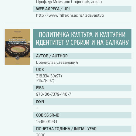
Проф. др Момчило Стојковић, декан
WEB АДРЕСА / URL
http://www.filfak.ni.ac.rs/izdavastvo
ПОЛИТИЧКА КУЛТУРА И КУЛТУРНИ
ИДЕНТИТЕТ У СРБИЈИ И НА БАЛКАНУ
АУТОР / AUTHOR
Бранислав Стевановић
UDK
316.334.3(497)
316.7(497)
ISBN
978-86-7379-148-7
ISSN
-
COBISS.SR-ID
1538601983
ПОЧЕТНА ГОДИНА / INITIAL YEAR
2008