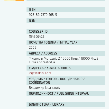
-
ISBN
978-86-7379-168-5
ISSN
-
COBISS.SR-ID
154396428
ПОЧЕТНА ГОДИНА / INITIAL YEAR
2008
АДРЕСА / ADDRESS
Ћирила и Методија 2, 18000 Ниш / 18000 Nis, 2
Cirila and Metodija
е-АДРЕСА / e-MAIL ADDRESS
ic@filfak.ni.ac.rs
УРЕДНИК / EDITOR – КООРДИНАТОР /
COORDINATOR
Владимир Јовановић
ПЕРИОДИЧНОСТ / PUBLISHING INTERVAL
-
БИБЛИОТЕКА / LIBRARY