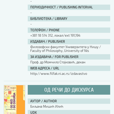
-
ПЕРИОДИЧНОСТ / PUBLISHING INTERVAL
-
БИБЛИОТЕКА / LIBRARY
-
ТЕЛЕФОН / PHONE
+381 18 514 312, локал/ext 191,194
ИЗДАВАЧ / PUBLISHER
Филозофски факултет Универзитета у Нишу /
Faculty of Philosophy, University of Nis
ЗА ИЗДАВАЧА / FOR PUBLISHER
Проф. др Момчило Стојковић, декан
WEB АДРЕСА / URL
http://www.filfak.ni.ac.rs/izdavastvo
ОД РЕЧИ ДО ДИСКУРСА
АУТОР / AUTHOR
Биљана Мишић Илић
UDK