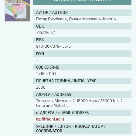
АУТОР / AUTHOR
Петар Голубовић, Сузана Марковић-Крстић
UDK
314.11(497)
ISBN
978-86-7379-155-5
ISSN
-
COBISS.SR-ID
1538621183
ПОЧЕТНА ГОДИНА / INITIAL YEAR
2008
АДРЕСА / ADDRESS
Ћирила и Методија 2, 18000 Ниш / 18000 Nis, 2
Cirila and Metodija
е-АДРЕСА / e-MAIL ADDRESS
ic@filfak.ni.ac.rs
УРЕДНИК / EDITOR – КООРДИНАТОР /
COORDINATOR