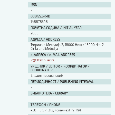
ISSN
-
COBISS.SR-ID
148878348
ПОЧЕТНА ГОДИНА / INITIAL YEAR
2008
АДРЕСА / ADDRESS
Ћирила и Методија 2, 18000 Ниш / 18000 Nis, 2
Cirila and Metodija
е-АДРЕСА / e-MAIL ADDRESS
ic@filfak.ni.ac.rs
УРЕДНИК / EDITOR – КООРДИНАТОР /
COORDINATOR
Владимир Јовановић
ПЕРИОДИЧНОСТ / PUBLISHING INTERVAL
-
БИБЛИОТЕКА / LIBRARY
-
ТЕЛЕФОН / PHONE
+381 18 514 312, локал/ext 191,194