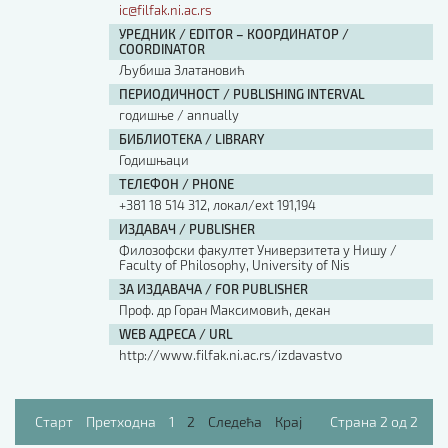
ic@filfak.ni.ac.rs
УРЕДНИК / EDITOR – КООРДИНАТОР /
COORDINATOR
Љубиша Златановић
ПЕРИОДИЧНОСТ / PUBLISHING INTERVAL
годишње / annually
БИБЛИОТЕКА / LIBRARY
Годишњаци
ТЕЛЕФОН / PHONE
+381 18 514 312, локал/ext 191,194
ИЗДАВАЧ / PUBLISHER
Филозофски факултет Универзитета у Нишу /
Faculty of Philosophy, University of Nis
ЗА ИЗДАВАЧА / FOR PUBLISHER
Проф. др Горан Максимовић, декан
WEB АДРЕСА / URL
http://www.filfak.ni.ac.rs/izdavastvo
Старт
Претходна
1
2
Следећа
Крај
Страна 2 од 2