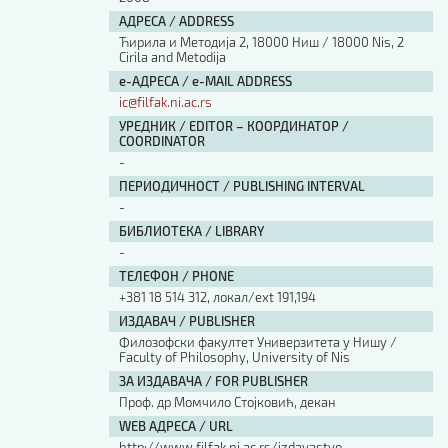
АДРЕСА / ADDRESS
Ћирила и Методија 2, 18000 Ниш / 18000 Nis, 2
Cirila and Metodija
е-АДРЕСА / e-MAIL ADDRESS
ic@filfak.ni.ac.rs
УРЕДНИК / EDITOR – КООРДИНАТОР /
COORDINATOR
-
ПЕРИОДИЧНОСТ / PUBLISHING INTERVAL
-
БИБЛИОТЕКА / LIBRARY
-
ТЕЛЕФОН / PHONE
+381 18 514 312, локал/ext 191,194
ИЗДАВАЧ / PUBLISHER
Филозофски факултет Универзитета у Нишу /
Faculty of Philosophy, University of Nis
ЗА ИЗДАВАЧА / FOR PUBLISHER
Проф. др Момчило Стојковић, декан
WEB АДРЕСА / URL
http://www.filfak.ni.ac.rs/izdavastvo