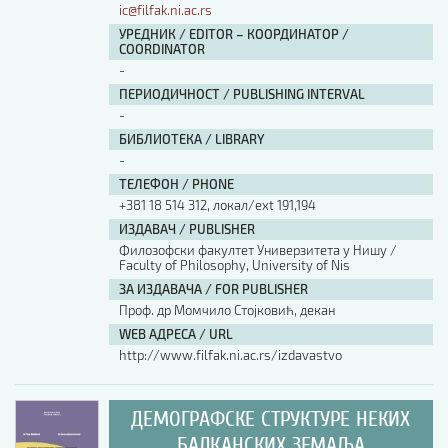
ic@filfak.ni.ac.rs
УРЕДНИК / EDITOR – КООРДИНАТОР /
COORDINATOR
-
ПЕРИОДИЧНОСТ / PUBLISHING INTERVAL
-
БИБЛИОТЕКА / LIBRARY
-
ТЕЛЕФОН / PHONE
+381 18 514 312, локал/ext 191,194
ИЗДАВАЧ / PUBLISHER
Филозофски факултет Универзитета у Нишу /
Faculty of Philosophy, University of Nis
ЗА ИЗДАВАЧА / FOR PUBLISHER
Проф. др Момчило Стојковић, декан
WEB АДРЕСА / URL
http://www.filfak.ni.ac.rs/izdavastvo
ДЕМОГРАФСКЕ СТРУКТУРЕ НЕКИХ
БАЛКАНСКИХ ЗЕМАЉА