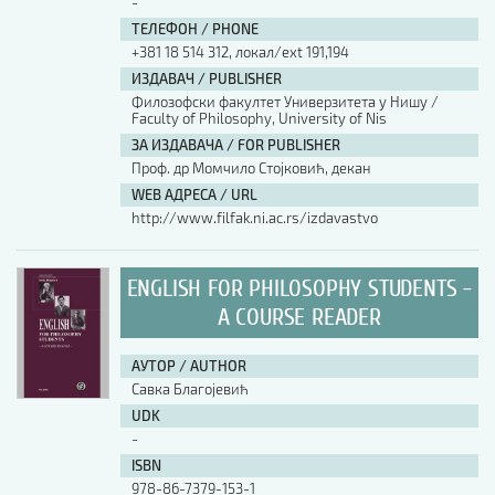
-
ТЕЛЕФОН / PHONE
+381 18 514 312, локал/ext 191,194
ИЗДАВАЧ / PUBLISHER
Филозофски факултет Универзитета у Нишу /
Faculty of Philosophy, University of Nis
ЗА ИЗДАВАЧА / FOR PUBLISHER
Проф. др Момчило Стојковић, декан
WEB АДРЕСА / URL
http://www.filfak.ni.ac.rs/izdavastvo
ENGLISH FOR PHILOSOPHY STUDENTS -
A COURSE READER
АУТОР / AUTHOR
Савка Благојевић
UDK
-
ISBN
978-86-7379-153-1