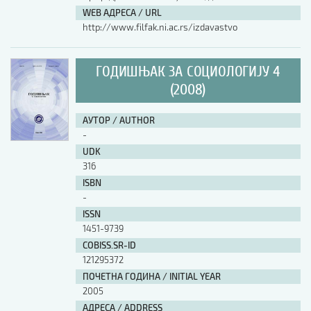
WEB АДРЕСА / URL
http://www.filfak.ni.ac.rs/izdavastvo
ГОДИШЊАК ЗА СОЦИОЛОГИЈУ 4
(2008)
АУТОР / AUTHOR
-
UDK
316
ISBN
-
ISSN
1451-9739
COBISS.SR-ID
121295372
ПОЧЕТНА ГОДИНА / INITIAL YEAR
2005
АДРЕСА / ADDRESS