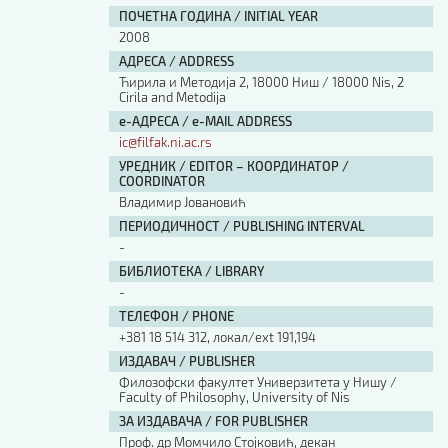
ПОЧЕТНА ГОДИНА / INITIAL YEAR
2008
АДРЕСА / ADDRESS
Ћирила и Методија 2, 18000 Ниш / 18000 Nis, 2
Cirila and Metodija
е-АДРЕСА / e-MAIL ADDRESS
ic@filfak.ni.ac.rs
УРЕДНИК / EDITOR – КООРДИНАТОР /
COORDINATOR
Владимир Јовановић
ПЕРИОДИЧНОСТ / PUBLISHING INTERVAL
-
БИБЛИОТЕКА / LIBRARY
-
ТЕЛЕФОН / PHONE
+381 18 514 312, локал/ext 191,194
ИЗДАВАЧ / PUBLISHER
Филозофски факултет Универзитета у Нишу /
Faculty of Philosophy, University of Nis
ЗА ИЗДАВАЧА / FOR PUBLISHER
Проф. др Момчило Стојковић, декан