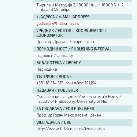
Ћирила и Методија 2, 18000 Ниш / 18000 Nis, 2
Cirila and Metodija
е-АДРЕСА / e-MAIL ADDRESS
godisnjak@filfak.ni.ac.rs
УРЕДНИК / EDITOR – КООРДИНАТОР /
COORDINATOR
Проф. др Драгана Захаријевска
ПЕРИОДИЧНОСТ / PUBLISHING INTERVAL
годишње / annually
БИБЛИОТЕКА / LIBRARY
Периодика
ТЕЛЕФОН / PHONE
+381 18 514 312, локал/ext 191,194
ИЗДАВАЧ / PUBLISHER
Филозофски факултет Универзитета у Нишу /
Faculty of Philosophy, University of Nis
ЗА ИЗДАВАЧА / FOR PUBLISHER
Проф. др Горан Максимовић, декан
WEB АДРЕСА / URL
http://www.filfak.ni.ac.rs/izdavastvo